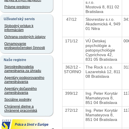
jazyku a iných jazykoch
s.r.o.
Mostová 8, 811 02
Právne predpisy
Bratislava
47/12
Slovrestav s.r.o.
34
Užívateľský servis
Akademická 4, 949
Slobodný prístup k
01 Nitra
informáciám
Ochrana osobných údajov
171/12
VÚ Detskej
00
Oznamovanie
psychológie a
protispoločenskej činnosti
patopsychológie
Cyprichova 42,
831 05 Bratislava
Naše registre
362/12 -
The Rock s.r.o.
31
Sprostredkovatelia
zamestnania za úhradu
STORNO
Lazaretská 12, 811
08 Bratislava
Agentúry podporovaného
zamestnávania
Agentúry dočasného
zamestnávania
399/12
Ing. Peter Korytár
11
Mamateyova 8,
Sociálne podniky
851 04 Bratislava
Chránené dielne a
272/12
Ing. Peter Korytár
11
chránené pracoviská
Mamateyova 8,
851 04 Bratislava