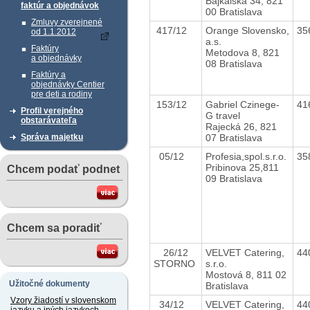
Bajkalská 34, 821
faktúr a objednávok
00 Bratislava
Zmluvy zverejnené
417/12
Orange Slovensko,
35
od 1.1.2012
a.s.
Faktúry
Metodova 8, 821
a objednávky
08 Bratislava
Faktúry a
objednávky Centier
pre deti a rodiny
153/12
Gabriel Czinege-
41
Profil verejného
G travel
obstarávateľa
Rajecká 26, 821
07 Bratislava
Správa majetku
05/12
Profesia,spol.s.r.o.
35
Pribinova 25,811
Chcem podať podnet
09 Bratislava
Chcem sa poradiť
26/12
VELVET Catering,
44
STORNO
s.r.o.
Mostová 8, 811 02
Užitočné dokumenty
Bratislava
Vzory žiadostí v slovenskom
34/12
VELVET Catering,
44