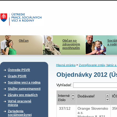
Občan
Občan so
Sociál
zdravotným
a rodi
postihnutím
>
Hlavná stránka
Zverejňovanie zmlúv, faktúr 
Ústredie PSVR
Objednávky 2012 (Ús
Úrady PSVR
Sociálne veci a rodina
Vyhľadať:
Služby zamestnanosti
Záruky pre mladých
Interné
Dodávateľ
IČ
číslo
Voľné pracovné
miesta
337/12
Orange Slovensko
35
Zariadenia
a.s.
sociálnoprávnej
Metodova 8, 821