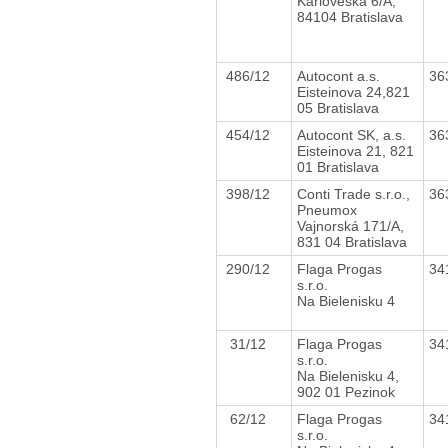
Karloveská 6/A,
84104 Bratislava
486/12
Autocont a.s.
36
Eisteinova 24,821
05 Bratislava
454/12
Autocont SK, a.s.
36
Eisteinova 21, 821
01 Bratislava
398/12
Conti Trade s.r.o.,
36
Pneumox
Vajnorská 171/A,
831 04 Bratislava
290/12
Flaga Progas
34
s.r.o.
Na Bielenisku 4
31/12
Flaga Progas
34
s.r.o.
Na Bielenisku 4,
902 01 Pezinok
62/12
Flaga Progas
34
s.r.o.