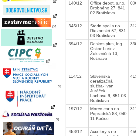
140/12
Office depot, s.r.o.
00
Drobného 27, 841
02 Bratislava
345/12
Storin spol.s.r.o.
31
Riazanská 57, 831
03 Bratislava
394/12
Deskos plus, Ing.
33
Oskar Lorinz
Železničná 13,
Rožňava
114/12
Slovenská
41
deratizačná
služba- Ivan
Juráček
Lachova 9, 851 03
Bratislava
197/12
Marco car s.r.o.
31
Popradská 88, 040
11 Košice
453/12
Accelery s.r.o.
45