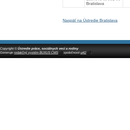
Bratislava
Naspäť na Ústredie Bratislava
Copyright ©
Ústredie práce, sociálnych vecí a rodiny
Generuje
redakčný systém BUXUS CMS
spoločnosti
ui42
.