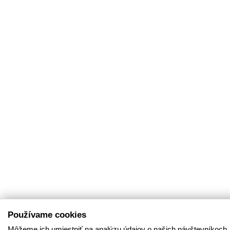
Používame cookies
Môžeme ich umiestniť na analýzu údajov o našich návštevníkoch,