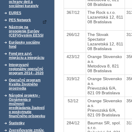
ochrany detí a
08 Bratislava
sociálnej kurately
367/12
The Rock s.r.o.
31
EURES
Lazaretská 12, 811
PES Network
08 Bratislava
Nástroje na
prepojenie Európy
266/12
The Slovak
31
(CEF)/Systém EESSI
Spectator
Európsky sociálny
Lazaretská 12, 811
fond
08 Bratislava
Fond pre azyl,
423/12
Orange Slovensko
35
migráciu a integráciu
a.s.
Integrovaný
Metodova 8, 821
regionálny operačný
08 Bratislava
program 2014 - 2020
319/12
Orange Slovensko
35
Operačný program
a.s.
Kvalita životného
Prievozská 6/A,
prostredia
821 09 Bratislava
Národné projekty -
Oznámenia o
52/12
Orange Slovensko
35
možnosti
a.s.
predkladania žiadostí
Prievozská 6/A,
o poskytnutie
821 09 Bratislava
finančného príspevku
284/12
Baumax SR, spol.
31
Štatistiky
s.r.o.
Zverejňovanie zmlúv,