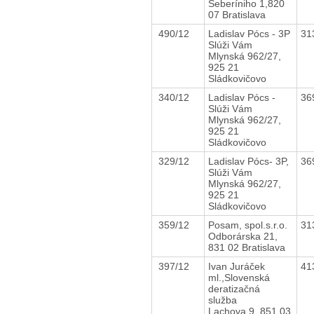
Seberíniho 1,820
07 Bratislava
490/12
Ladislav Pócs - 3P
31
Slúži Vám
Mlynská 962/27,
925 21
Sládkovičovo
340/12
Ladislav Pócs -
36
Slúži Vám
Mlynská 962/27,
925 21
Sládkovičovo
329/12
Ladislav Pócs- 3P,
36
Slúži Vám
Mlynská 962/27,
925 21
Sládkovičovo
359/12
Posam, spol.s.r.o.
31
Odborárska 21,
831 02 Bratislava
397/12
Ivan Juráček
41
ml.,Slovenská
deratizačná
služba
Lachova 9, 851 03