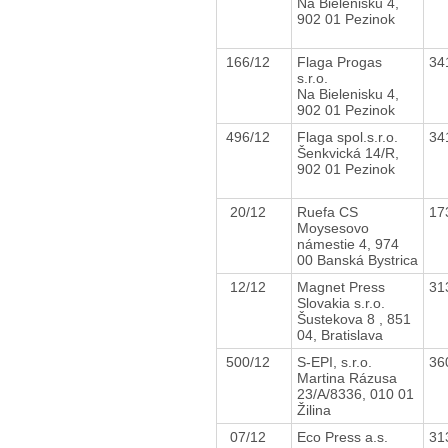
Na Bielenisku 4,
902 01 Pezinok
166/12
Flaga Progas
34
s.r.o.
Na Bielenisku 4,
902 01 Pezinok
496/12
Flaga spol.s.r.o.
34
Šenkvická 14/R,
902 01 Pezinok
20/12
Ruefa CS
17
Moysesovo
námestie 4, 974
00 Banská Bystrica
12/12
Magnet Press
31
Slovakia s.r.o.
Šustekova 8 , 851
04, Bratislava
500/12
S-EPI, s.r.o.
36
Martina Rázusa
23/A/8336, 010 01
Žilina
07/12
Eco Press a.s.
31