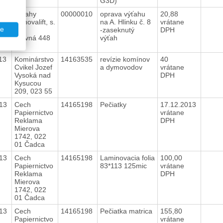
G3D)
013
Výťahy
00000010
oprava výťahu
20,88
Renovalift, s.
na A. Hlinku č. 8
vrátane
te
r.o.
-zaseknutý
DPH
Hlavná 448
výťah
013
Kominárstvo
14163535
revízie komínov
40
Cvikel Jozef
a dymovodov
vrátane
Vysoká nad
DPH
Kysucou
209, 023 55
013
Cech
14165198
Pečiatky
17.12.2013
Papiernictvo
vrátane
Reklama
DPH
Mierova
1742, 022
01 Čadca
013
Cech
14165198
Laminovacia folia
100,00
Papiernictvo
83*113 125mic
vrátane
Reklama
DPH
Mierova
1742, 022
01 Čadca
013
Cech
14165198
Pečiatka matrica
155,80
Papiernictvo
vrátane