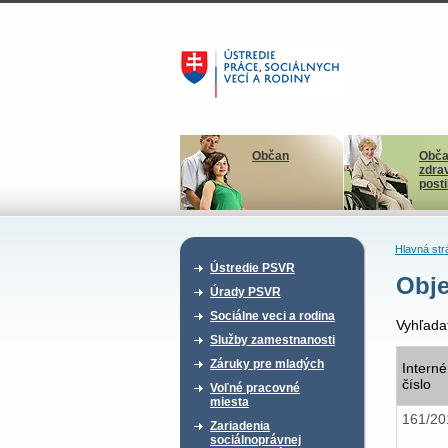
Občan
Obča
zdra
post
Hlavná str
Ústredie PSVR
Obj
Úrady PSVR
Sociálne veci a rodina
Vyhľada
Služby zamestnanosti
Záruky pre mladých
Interné
číslo
Voľné pracovné
miesta
161/2
Zariadenia
sociálnoprávnej