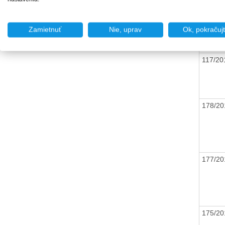
163/2
Zamietnuť
Nie, uprav
Ok, pokračuj
117/2
178/2
177/2
175/2