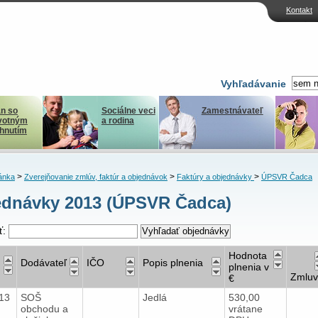
Kontakt
Vyhľadávanie
n so
Sociálne veci
Zamestnávateľ
votným
a rodina
ihnutím
>
>
>
ánka
Zverejňovanie zmlúv, faktúr a objednávok
Faktúry a objednávky
ÚPSVR Čadca
ednávky 2013 (ÚPSVR Čadca)
ť:
Hodnota
Dodávateľ
IČO
Popis plnenia
plnenia v
Zmlu
€
013
SOŠ
Jedlá
530,00
obchodu a
vrátane