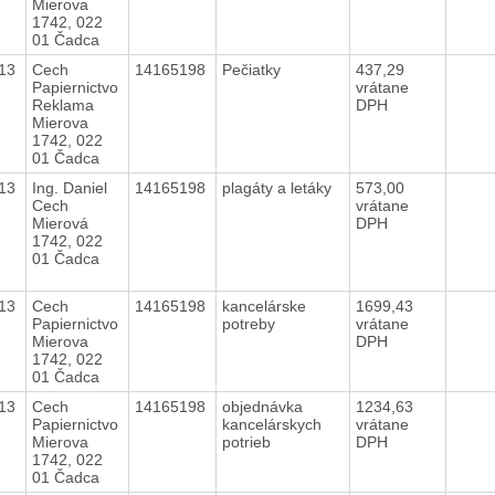
Mierova
1742, 022
01 Čadca
013
Cech
14165198
Pečiatky
437,29
Papiernictvo
vrátane
Reklama
DPH
Mierova
1742, 022
01 Čadca
013
Ing. Daniel
14165198
plagáty a letáky
573,00
Cech
vrátane
Mierová
DPH
1742, 022
01 Čadca
013
Cech
14165198
kancelárske
1699,43
Papiernictvo
potreby
vrátane
Mierova
DPH
1742, 022
01 Čadca
013
Cech
14165198
objednávka
1234,63
Papiernictvo
kancelárskych
vrátane
Mierova
potrieb
DPH
1742, 022
01 Čadca