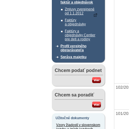
faktúr a objednávok
Zmluvy zverejnené
od 1.1.2012
Faktúry
a objednávky
Faktúry a
objednávky Centier
pre deti a rodiny
Profil verejného
obstarávateľa
Správa majetku
Chcem podať podnet
102/2
Chcem sa poradiť
101/2
Užitočné dokumenty
Vzory žiadostí v slovenskom