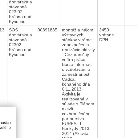
drevárska a
stavebná
023 02
Krásno nad
Kysucou
013
SOŠ
00891835
montáž a nájom
3450
drevárska a
výstavných
vrátane
stavebná
stánkov v rámci
DPH
02302
zabezpečenia
Krásno nad
realizácie aktivity
Kysucou
- Cezhraničný
veľtrh práce -
Burza informácií
o vzdelávaní a
zamestnanosti
Čadca,
konaného dňa
6.11.2013.
Aktivita je
realizovaná v
súlade s Plánom
aktivít
cezhraničného
partnerstva
 našich
EURES -T
velého
Beskydy 2013-
2014 (Aktivita