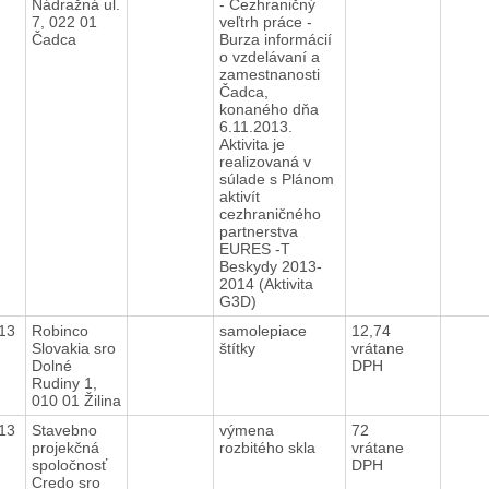
Nádražná ul.
- Cezhraničný
7, 022 01
veľtrh práce -
Čadca
Burza informácií
o vzdelávaní a
zamestnanosti
Čadca,
konaného dňa
6.11.2013.
Aktivita je
realizovaná v
súlade s Plánom
aktivít
cezhraničného
partnerstva
EURES -T
Beskydy 2013-
2014 (Aktivita
G3D)
013
Robinco
samolepiace
12,74
Slovakia sro
štítky
vrátane
Dolné
DPH
Rudiny 1,
010 01 Žilina
013
Stavebno
výmena
72
projekčná
rozbitého skla
vrátane
spoločnosť
DPH
Credo sro