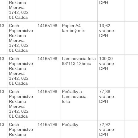
Reklama
DPH
Mierova
1742, 022
01 Čadca
013
Cech
14165198
Papier A4
13,62
Papiernictvo
farebný mix
vrátane
Reklama
DPH
Mierova
1742, 022
01 Čadca
013
Cech
14165198
Laminovacia folia
100,00
Papiernictvo
83*113 125mic
vrátane
Reklama
DPH
Mierova
1742, 022
01 Čadca
013
Cech
14165198
Pečiatky a
77,38
Papiernictvo
Laminovacia
vrátane
Reklama
folia
DPH
Mierova
1742, 022
01 Čadca
013
Cech
14165198
Pečiatky
72,92
Papiernictvo
vrátane
Reklama
DPH