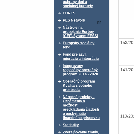
ochrany detí a
sociálnej kurately
EURES
PES Network
Nástroje na
prepojenie Európy
(CEF)/Systém EESSI
153/2
Európsky sociálny
fond
Fond pre azyl,
migráciu a integráciu
Integrovaný
141/2
regionálny operačný
program 2014 - 2020
Operačný program
Kvalita životného
prostredia
Národné projekty -
Oznámenia o
možnosti
predkladania žiadostí
o poskytnutie
119/2
finančného príspevku
Štatistiky
Zverejňovanie zmlúv,