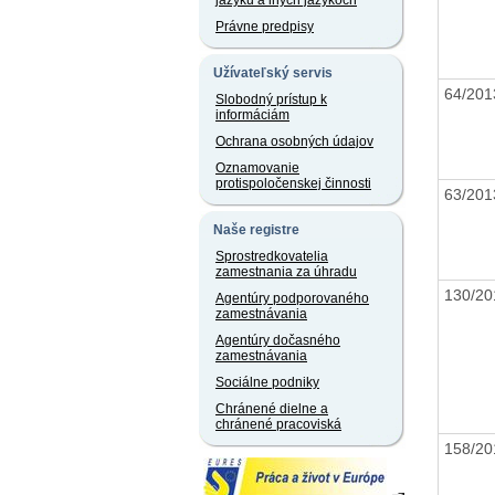
jazyku a iných jazykoch
Právne predpisy
Užívateľský servis
64/20
Slobodný prístup k
informáciám
Ochrana osobných údajov
Oznamovanie
protispoločenskej činnosti
63/20
Naše registre
Sprostredkovatelia
zamestnania za úhradu
130/2
Agentúry podporovaného
zamestnávania
Agentúry dočasného
zamestnávania
Sociálne podniky
Chránené dielne a
chránené pracoviská
158/2