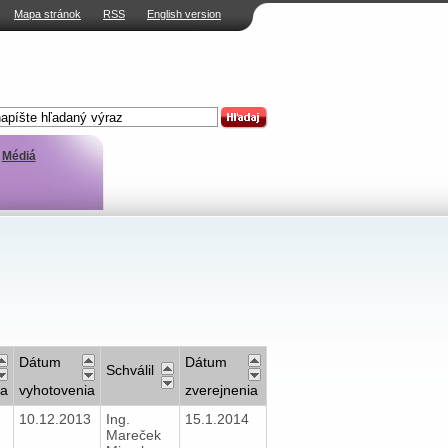
Mapa stránok
RSS
English version
Médiá
Dátum
Dátum
Schválil
va
vyhotovenia
zverejnenia
10.12.2013
Ing.
15.1.2014
Mareček