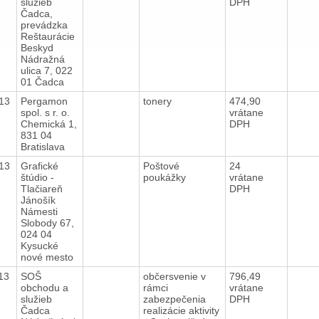
služieb
DPH
Čadca,
prevádzka
Reštaurácie
Beskyd
Nádražná
ulica 7, 022
01 Čadca
013
Pergamon
tonery
474,90
spol. s r. o.
vrátane
Chemická 1,
DPH
831 04
Bratislava
013
Grafické
Poštové
24
štúdio -
poukážky
vrátane
Tlačiareň
DPH
Jánošík
Námesti
Slobody 67,
024 04
Kysucké
nové mesto
013
SOŠ
občersvenie v
796,49
obchodu a
rámci
vrátane
služieb
zabezpečenia
DPH
Čadca
realizácie aktivity