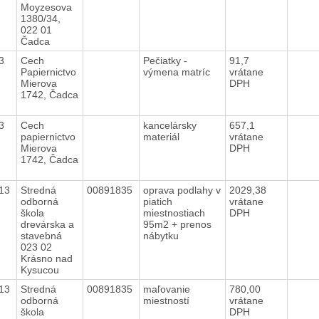
Moyzesova
1380/34,
022 01
Čadca
13
Cech
Pečiatky -
91,7
Papiernictvo
výmena matríc
vrátane
Mierova
DPH
1742, Čadca
13
Cech
kancelársky
657,1
papiernictvo
materiál
vrátane
Mierova
DPH
1742, Čadca
013
Stredná
00891835
oprava podlahy v
2029,38
odborná
piatich
vrátane
škola
miestnostiach
DPH
drevárska a
95m2 + prenos
stavebná
nábytku
023 02
Krásno nad
Kysucou
013
Stredná
00891835
maľovanie
780,00
odborná
miestností
vrátane
škola
DPH