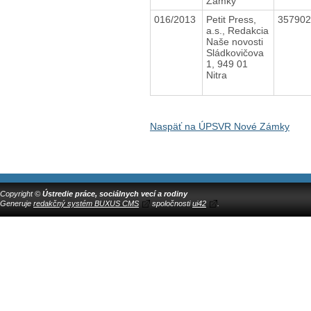
Zámky
016/2013
Petit Press,
35790
a.s., Redakcia
Naše novosti
Sládkovičova
1, 949 01
Nitra
Naspäť na ÚPSVR Nové Zámky
Copyright ©
Ústredie práce, sociálnych vecí a rodiny
Generuje
redakčný systém BUXUS CMS
spoločnosti
ui42
.