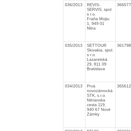
036/2013
REVIS-
36657
SERVIS, spol.
s r.o.
Fraňa Mojtu
1, 949 01
Nitra
035/2013
SETTOUR
36179
Slovakia, spol.
s r.o.
Lazaretská
29, 811 09
Bratislava
034/2013
Prvá
36561
novozámocká
STK, s.r.o.
Nitrianska
cesta 119,
940 67 Nové
Zámky