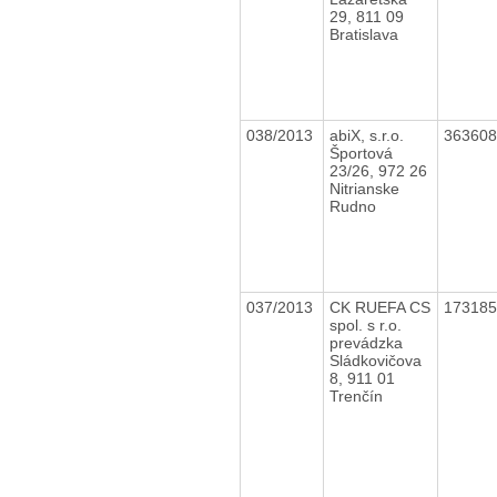
29, 811 09
Bratislava
038/2013
abiX, s.r.o.
36360
Športová
23/26, 972 26
Nitrianske
Rudno
037/2013
CK RUEFA CS
17318
spol. s r.o.
prevádzka
Sládkovičova
8, 911 01
Trenčín