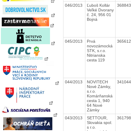
046/2013
Ľuboš Kollár
36884
Veľké Dvorany
č. 24, 956 01
Bojná
045/2013
Prvá
36561
novozámocká
STK, s.r.o.
Nitrianska
cesta 119
044/2013
NOVITECH
34104
Nové Zámky,
s.r.o.
Komárňanská
cesta 1, 940
64 Nové
Zámky
043/2013
SETTOUR,
36179
Slovakia spol.
s r.o.