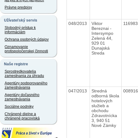
jazyku a iných jazykoch
Právne predpisy
Užívateľský servis
048/2013
Viktor
11698
Slobodný prístup k
Bereznai -
informáciám
Intersympo
Zelená 44,
Ochrana osobných údajov
929 01
Oznamovanie
Dunajská
protispoločenskej činnosti
Streda
Naše registre
Sprostredkovatelia
zamestnania za úhradu
Agentúry podporovaného
zamestnávania
047/2013
Stredná
00891
Agentúry dočasného
odborná škola
zamestnávania
hotelových
služieb a
Sociálne podniky
obchodu
Chránené dielne a
Zdravotnícka
chránené pracoviská
3, 940 51
Nové Zámky