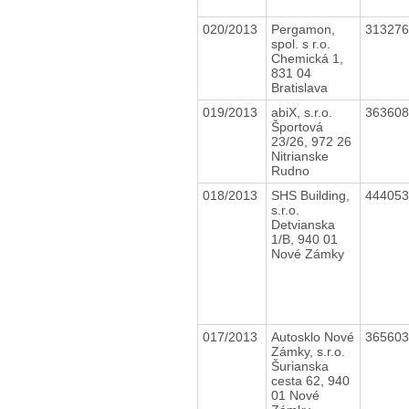
020/2013
Pergamon,
31327
spol. s r.o.
Chemická 1,
831 04
Bratislava
019/2013
abiX, s.r.o.
36360
Športová
23/26, 972 26
Nitrianske
Rudno
018/2013
SHS Building,
44405
s.r.o.
Detvianska
1/B, 940 01
Nové Zámky
017/2013
Autosklo Nové
36560
Zámky, s.r.o.
Šurianska
cesta 62, 940
01 Nové