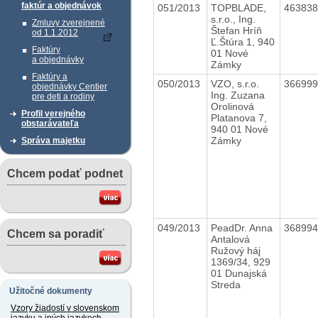
faktúr a objednávok
051/2013
TOPBLADE,
46383
s.r.o., Ing.
Zmluvy zverejnené
Štefan Hríň
od 1.1.2012
Ľ.Štúra 1, 940
Faktúry
01 Nové
a objednávky
Zámky
Faktúry a
050/2013
VZO, s.r.o.
36699
objednávky Centier
Ing. Zuzana
pre deti a rodiny
Orolinová
Profil verejného
Platanova 7,
obstarávateľa
940 01 Nové
Zámky
Správa majetku
Chcem podať podnet
049/2013
PeadDr. Anna
36899
Chcem sa poradiť
Antalová
Ružový háj
1369/34, 929
01 Dunajská
Streda
Užitočné dokumenty
Vzory žiadostí v slovenskom