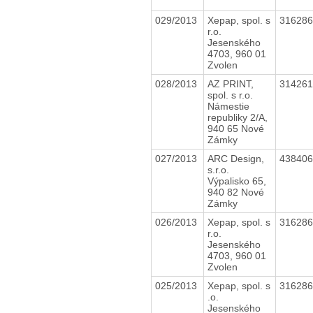
029/2013
Xepap, spol. s
31628
r.o.
Jesenského
4703, 960 01
Zvolen
028/2013
AZ PRINT,
31426
spol. s r.o.
Námestie
republiky 2/A,
940 65 Nové
Zámky
027/2013
ARC Design,
43840
s.r.o.
Výpalisko 65,
940 82 Nové
Zámky
026/2013
Xepap, spol. s
31628
r.o.
Jesenského
4703, 960 01
Zvolen
025/2013
Xepap, spol. s
31628
.o.
Jesenského