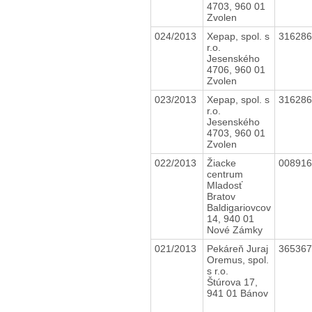
4703, 960 01
Zvolen
024/2013
Xepap, spol. s
31628
r.o.
Jesenského
4706, 960 01
Zvolen
023/2013
Xepap, spol. s
31628
r.o.
Jesenského
4703, 960 01
Zvolen
022/2013
Žiacke
00891
centrum
Mladosť
Bratov
Baldigariovcov
14, 940 01
Nové Zámky
021/2013
Pekáreň Juraj
36536
Oremus, spol.
s r.o.
Štúrova 17,
941 01 Bánov