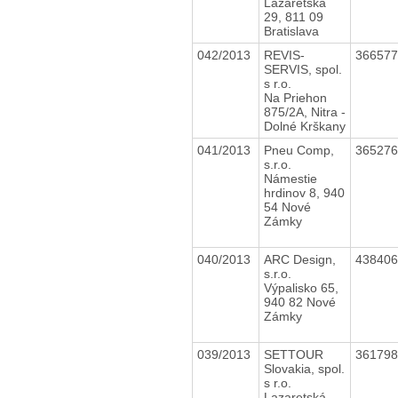
Lazaretská
29, 811 09
Bratislava
042/2013
REVIS-
36657
SERVIS, spol.
s r.o.
Na Priehon
875/2A, Nitra -
Dolné Krškany
041/2013
Pneu Comp,
36527
s.r.o.
Námestie
hrdinov 8, 940
54 Nové
Zámky
040/2013
ARC Design,
43840
s.r.o.
Výpalisko 65,
940 82 Nové
Zámky
039/2013
SETTOUR
36179
Slovakia, spol.
s r.o.
Lazaretská