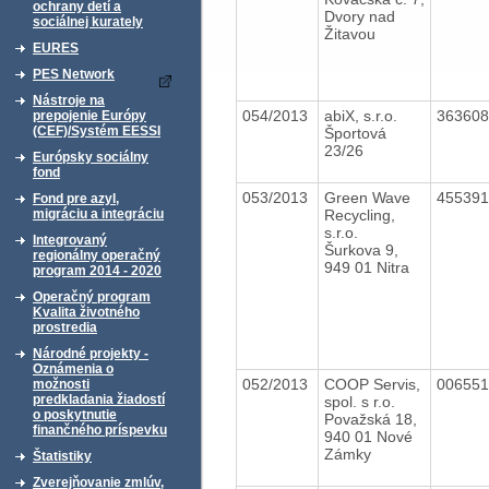
ochrany detí a
Dvory nad
sociálnej kurately
Žitavou
EURES
PES Network
Nástroje na
054/2013
abiX, s.r.o.
36360
prepojenie Európy
(CEF)/Systém EESSI
Športová
23/26
Európsky sociálny
fond
053/2013
Green Wave
45539
Fond pre azyl,
Recycling,
migráciu a integráciu
s.r.o.
Integrovaný
Šurkova 9,
regionálny operačný
949 01 Nitra
program 2014 - 2020
Operačný program
Kvalita životného
prostredia
Národné projekty -
Oznámenia o
052/2013
COOP Servis,
00655
možnosti
predkladania žiadostí
spol. s r.o.
o poskytnutie
Považská 18,
finančného príspevku
940 01 Nové
Zámky
Štatistiky
Zverejňovanie zmlúv,