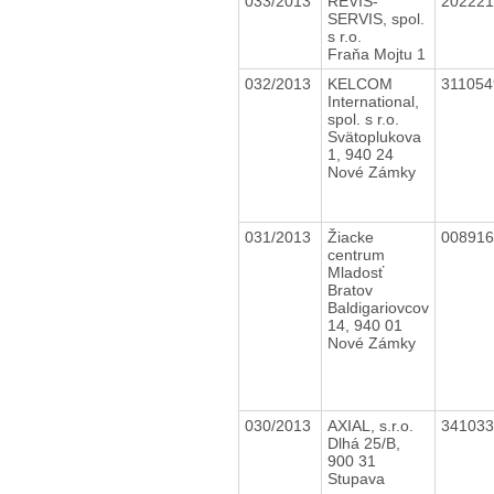
033/2013
REVIS-
20222
SERVIS, spol.
s r.o.
Fraňa Mojtu 1
032/2013
KELCOM
31105
International,
spol. s r.o.
Svätoplukova
1, 940 24
Nové Zámky
031/2013
Žiacke
00891
centrum
Mladosť
Bratov
Baldigariovcov
14, 940 01
Nové Zámky
030/2013
AXIAL, s.r.o.
34103
Dlhá 25/B,
900 31
Stupava