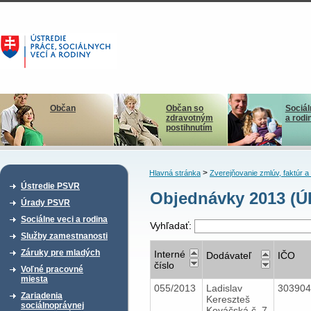
Občan
Občan so
Sociál
zdravotným
a rodi
postihnutím
>
Hlavná stránka
Zverejňovanie zmlúv, faktúr 
Ústredie PSVR
Objednávky 2013 (
Úrady PSVR
Sociálne veci a rodina
Vyhľadať:
Služby zamestnanosti
Záruky pre mladých
Interné
Dodávateľ
IČO
číslo
Voľné pracovné
miesta
055/2013
Ladislav
30390
Zariadenia
Kereszteš
sociálnoprávnej
Kováčská č. 7,