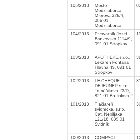
105/2013
Mesto
0
Medzilaborce
Mierová 326/4,
086 01
Medzilaborce
104/2013
Pivovarník Jozef
1
Bankovská 1114/9,
091 01 Stropkov
103/2013
APOTHEKE,s.r.o.,
3
Lekáreň Fontána
Hlavná 49, 091 01
Stropkov
102/2013
LE CHEQUE
3
DEJEUNER s.r.o.
Tomášikova 23/D,
821 01 Bratislava 2
101/2013
Tlačiareň
3
svidnícka, s.r.o.
Čat. Nebiljaka
121/18, 089 01
Svidník
100/2013
COMPACT
1