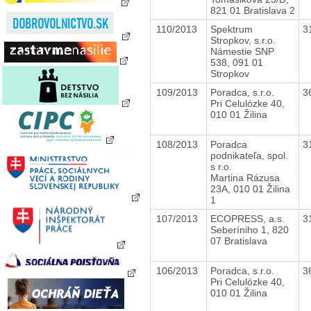
821 01 Bratislava 2
110/2013
Spektrum
3
Stropkov, s.r.o.
Námestie SNP
538, 091 01
Stropkov
109/2013
Poradca, s.r.o.
3
Pri Celulózke 40,
010 01 Žilina
108/2013
Poradca
3
podnikateľa, spol.
s r.o.
Martina Rázusa
23A, 010 01 Žilina
1
107/2013
ECOPRESS, a.s.
3
Seberíniho 1, 820
07 Bratislava
106/2013
Poradca, s.r.o.
3
Pri Celulózke 40,
010 01 Žilina