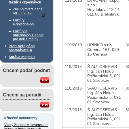
121/2013
EVROFIN Int.spol.
4
faktúr a objednávok
s r.o.
Heydukova 12-14,
Zmluvy zverejnené
od 1.1.2012
811 08 Bratislava
Faktúry
a objednávky
Faktúry a
objednávky Centier
pre deti a rodiny
120/2013
HRINKO s.r.o.
3
Profil verejného
Cernina 161, 090
obstarávateľa
16 Cernina
Správa majetku
119/2013
Š-AUTOSERVIS
3
Chcem podať podnet
Ing. Ján Holub
Požiarnická 5, 091
01 Stropkov
118/2013
Š-AUTOSERVIS
3
Ing. Ján Holub
Chcem sa poradiť
Požiarnická 5, 091
01 Stropkov
117/2013
Š-AUTOSERVIS
3
Ing. Ján Holub
Užitočné dokumenty
Požiarnická 5, 091
01 Stropkov
Vzory žiadostí v slovenskom