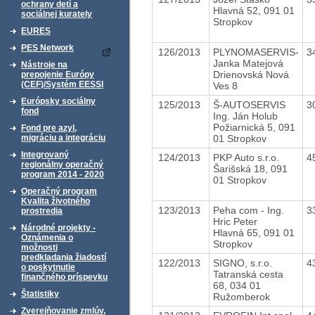
ochrany detí a
Hlavná 52, 091 01
sociálnej kurately
Stropkov
EURES
PES Network
126/2013
PLYNOMASERVIS-
3
Janka Matejová
Nástroje na
Drienovská Nová
prepojenie Európy
(CEF)/Systém EESSI
Ves 8
Európsky sociálny
125/2013
Š-AUTOSERVIS
3
fond
Ing. Ján Holub
Požiarnická 5, 091
Fond pre azyl,
01 Stropkov
migráciu a integráciu
Integrovaný
124/2013
PKP Auto s.r.o.
4
regionálny operačný
Šarišská 18, 091
program 2014 - 2020
01 Stropkov
Operačný program
Kvalita životného
123/2013
Peha com - Ing.
3
prostredia
Hric Peter
Národné projekty -
Hlavná 65, 091 01
Oznámenia o
Stropkov
možnosti
predkladania žiadostí
122/2013
SIGNO, s.r.o.
4
o poskytnutie
Tatranská cesta
finančného príspevku
68, 034 01
Štatistiky
Ružomberok
Zverejňovanie zmlúv,