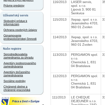
jazyku a iných jazykoch
116/2013
LASER servis,
3
spol. s r.o.
Právne predpisy
Lipová 3, 900 81
Šenkvice
Užívateľský servis
115/2013
Xepap, spol. s r.o.
3
Slobodný prístup k
Jesenského 4703,
informáciám
960 01 Zvolen
Ochrana osobných údajov
Oznamovanie
114/2013
Xepap, spol. s r.o.
3
protispoločenskej činnosti
Jesenského 4703,
960 01 Zvolen
Naše registre
113/2013
PERGAMON spol.
3
Sprostredkovatelia
zamestnania za úhradu
s r.o.
Chemická 1, 831
Agentúry podporovaného
04 Bratislava
zamestnávania
Agentúry dočasného
zamestnávania
112/2013
PERGAMON spol.
3
s r.o.
Sociálne podniky
Chemická 1, 831
Chránené dielne a
04 Bratislava
chránené pracoviská
111/2013
LE CHEQUE
3
DEJEUNER s.r.o.
Tomášikova 23/D,