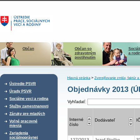
Občan
Občan so
Sociál
zdravotným
a rodi
postihnutím
>
Hlavná stránka
Zverejňovanie zmlúv, faktúr 
Ústredie PSVR
Objednávky 2013 (Ú
Úrady PSVR
Sociálne veci a rodina
Vyhľadať:
Služby zamestnanosti
Záruky pre mladých
Interné
Dodávateľ
I
Voľné pracovné
číslo
miesta
Zariadenia
sociálnoprávnej
127/2013
Jozef Staško
3