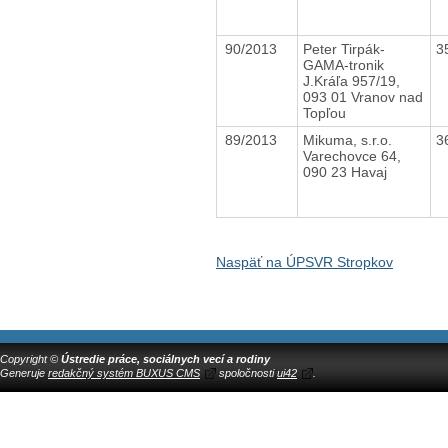
90/2013
Peter Tirpák-
3
GAMA-tronik
J.Kráľa 957/19,
093 01 Vranov nad
Topľou
89/2013
Mikuma, s.r.o.
3
Varechovce 64,
090 23 Havaj
Naspäť na ÚPSVR Stropkov
Copyright ©
Ústredie práce, sociálnych vecí a rodiny
Generuje
redakčný systém BUXUS CMS
spoločnosti
ui42
.