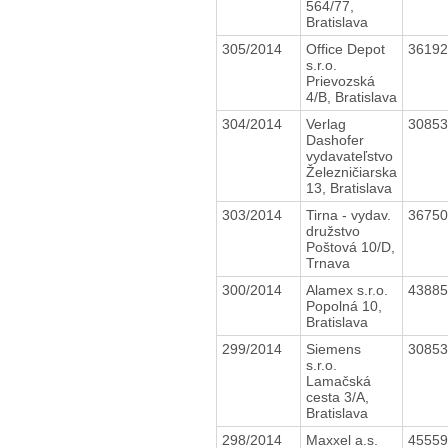
564/77,
Bratislava
305/2014
Office Depot
3619
s.r.o.
Prievozská
4/B, Bratislava
304/2014
Verlag
3085
Dashofer
vydavateľstvo
Železničiarska
13, Bratislava
303/2014
Tirna - vydav.
3675
družstvo
Poštová 10/D,
Trnava
300/2014
Alamex s.r.o.
4388
Popolná 10,
Bratislava
299/2014
Siemens
3085
s.r.o.
Lamačská
cesta 3/A,
Bratislava
298/2014
Maxxel a.s.
4555