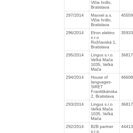
Vlčie hrdlo,
Bratislava
297/2014
Maxxel a.s.
4555
Vlčie hrdlo,
Bratislava
296/2014
Elron elektro
3593
s.r.o
Rožňavská 1,
Bratislava
295/2014
Lingus s.r.o.
3681
Veľká Mača
1035, Veľká
Mača
294/2014
House of
4660
languages-
SIRET
Františkánska
2, Bratislava
293/2014
Lingus s.r.o.
3681
Veľká Mača
1035, Veľká
Mača
292/2014
B2B partner
4441
s.r.o.