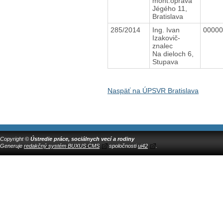
mont.oprava
Jégého 11,
Bratislava
285/2014
Ing. Ivan
0000
Izakovič-
znalec
Na dieloch 6,
Stupava
Naspäť na ÚPSVR Bratislava
Copyright ©
Ústredie práce, sociálnych vecí a rodiny
Generuje
redakčný systém BUXUS CMS
spoločnosti
ui42
.