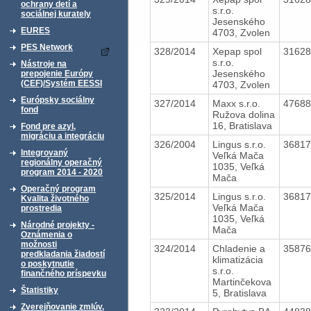
ochrany detí a
s.r.o.
sociálnej kurately
Jesenského
EURES
4703, Zvolen
PES Network
328/2014
Xepap spol
3162
s.r.o.
Nástroje na
Jesenského
prepojenie Európy
(CEF)/Systém EESSI
4703, Zvolen
Európsky sociálny
327/2014
Maxx s.r.o.
4768
fond
Ružova dolina
16, Bratislava
Fond pre azyl,
migráciu a integráciu
326/2004
Lingus s.r.o.
3681
Integrovaný
Veľká Mača
regionálny operačný
1035, Veľká
program 2014 - 2020
Mača
Operačný program
325/2014
Lingus s.r.o.
3681
Kvalita životného
Veľká Mača
prostredia
1035, Veľká
Národné projekty -
Mača
Oznámenia o
možnosti
324/2014
Chladenie a
3587
predkladania žiadostí
klimatizácia
o poskytnutie
s.r.o.
finančného príspevku
Martinčekova
Štatistiky
5, Bratislava
Zverejňovanie zmlúv,