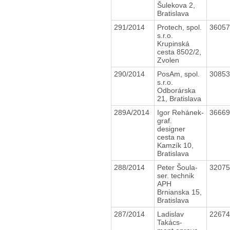
Šulekova 2,
Bratislava
291/2014
Protech, spol.
3605
s.r.o.
Krupinská
cesta 8502/2,
Zvolen
290/2014
PosAm, spol.
3085
s.r.o.
Odborárska
21, Bratislava
289A/2014
Igor Rehánek-
3666
graf.
designer
cesta na
Kamzík 10,
Bratislava
288/2014
Peter Šoula-
3207
ser. technik
APH
Brnianska 15,
Bratislava
287/2014
Ladislav
2267
Takács-