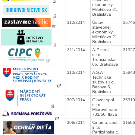
ekonomiky
Miletičova 21,
Bratislava
312/2014
Ústav
3674
stavebnej
ekonomiky
Miletičova 21,
Bratislava
311/2014
A-Z stroj
3132
s.r.o.
Trenčianska
66, Bratislava
310/2014
A.S.A -
3584
Technické
služby s.r.o.
Bazova 6,
Bratislava
307/2014
Glover spol.
3631
s.r.o.
Mierové nám.
731/56, Ilava
306/2014
Cinama, spol.
3158
s.r.o.
Partizánska c.