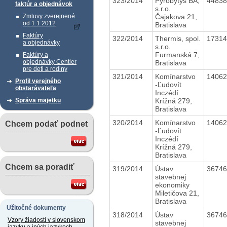
323/2014
Pyrobytys BA,
4483
faktúr a objednávok
s.r.o.
Čajakova 21,
Zmluvy zverejnené
od 1.1.2012
Bratislava
Faktúry
322/2014
Thermis, spol.
1731
a objednávky
s.r.o.
Furmanská 7,
Faktúry a
objednávky Centier
Bratislava
pre deti a rodiny
321/2014
Komínarstvo
1406
Profil verejného
-Ľudovít
obstarávateľa
Inczédí
Krížná 279,
Správa majetku
Bratislava
320/2014
Komínarstvo
1406
Chcem podať podnet
-Ľudovít
Inczédí
Krížná 279,
Bratislava
Chcem sa poradiť
319/2014
Ústav
3674
stavebnej
ekonomiky
Miletičova 21,
Bratislava
Užitočné dokumenty
318/2014
Ústav
3674
Vzory žiadostí v slovenskom
stavebnej