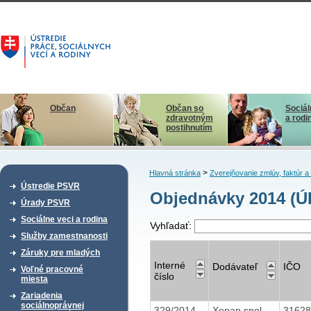
Občan
Občan so
Sociál
zdravotným
a rodi
postihnutím
>
Hlavná stránka
Zverejňovanie zmlúv, faktúr 
Ústredie PSVR
Objednávky 2014 (Ú
Úrady PSVR
Sociálne veci a rodina
Vyhľadať:
Služby zamestnanosti
Záruky pre mladých
Interné
Dodávateľ
IČO
Voľné pracovné
číslo
miesta
Zariadenia
sociálnoprávnej
329/2014
Xepap spol
3162