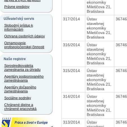
jazyku a iných jazykoch
ekonomiky
Miletičova 21,
Právne predpisy
Bratislava
317/2014
Ústav
3674
Užívateľský servis
stavebnej
Slobodný prístup k
ekonomiky
informáciám
Miletičova 21,
Ochrana osobných údajov
Bratislava
Oznamovanie
316/2014
Ústav
3674
protispoločenskej činnosti
stavebnej
ekonomiky
Miletičova 21,
Naše registre
Bratislava
Sprostredkovatelia
zamestnania za úhradu
315/2014
Ústav
3674
stavebnej
Agentúry podporovaného
ekonomiky
zamestnávania
Miletičova 21,
Agentúry dočasného
Bratislava
zamestnávania
314/2014
Ústav
3674
Sociálne podniky
stavebnej
Chránené dielne a
ekonomiky
chránené pracoviská
Miletičova 21,
Bratislava
313/2014
Ústav
3674
stavebnej