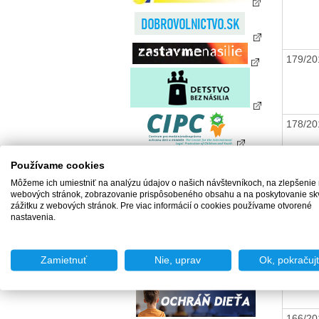
179/2
178/2
Používame cookies
Môžeme ich umiestniť na analýzu údajov o našich návštevníkoch, na zlepšenie
177/2
webových stránok, zobrazovanie prispôsobeného obsahu a na poskytovanie sk
zážitku z webových stránok. Pre viac informácií o cookies používame otvorené
nastavenia.
167/2
Zamietnuť
Nie, uprav
Ok, pokračuj
166/2