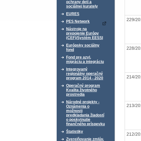
ochrany detí a
sociálnej kurately
EURES
229/2
PES Network
Nástroje na
prepojenie Európy
(CEF)/Systém EESSI
Európsky sociálny
228/2
fond
Fond pre azyl,
migráciu a integráciu
Integrovaný
regionálny operačný
214/2
program 2014 - 2020
Operačný program
Kvalita životného
prostredia
Národné projekty -
213/2
Oznámenia o
možnosti
predkladania žiadostí
o poskytnutie
finančného príspevku
Štatistiky
212/2
Zverejňovanie zmlúv,