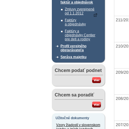
faktúr a objednávok
Zmluvy zverejnené
od 1.1.2012
211/2
Faktúry
a objednávky
Faktúry a
objednávky Centier
pre deti a rodiny
210/2
Profil verejného
obstarávateľa
Správa majetku
Chcem podať podnet
209/2
Chcem sa poradiť
208/2
Užitočné dokumenty
207/2
Vzory žiadostí v slovenskom