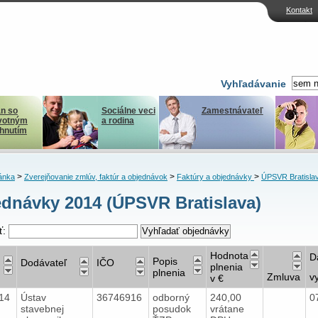
Kontakt
Vyhľadávanie
n so
Sociálne veci
Zamestnávateľ
votným
a rodina
ihnutím
>
>
>
ánka
Zverejňovanie zmlúv, faktúr a objednávok
Faktúry a objednávky
ÚPSVR Bratisla
dnávky 2014 (ÚPSVR Bratislava)
ť:
Hodnota
D
Popis
Dodávateľ
IČO
plnenia
plnenia
Zmluva
v
v €
014
Ústav
36746916
odborný
240,00
0
stavebnej
posudok
vrátane