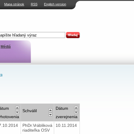
Mapa stránok
RSS
English version
Médiá
va
átum
Dátum
Schválil
yhotovenia
zverejnenia
7.10.2014
PhDr.Vrábliková
10.11.2014
riaditeľka OSV