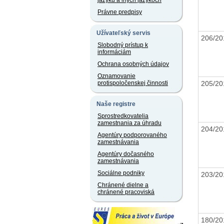
jazyku a iných jazykoch
Právne predpisy
Užívateľský servis
206/2
Slobodný prístup k
informáciám
Ochrana osobných údajov
Oznamovanie
205/2
protispoločenskej činnosti
Naše registre
Sprostredkovatelia
zamestnania za úhradu
204/2
Agentúry podporovaného
zamestnávania
Agentúry dočasného
zamestnávania
Sociálne podniky
203/2
Chránené dielne a
chránené pracoviská
180/2