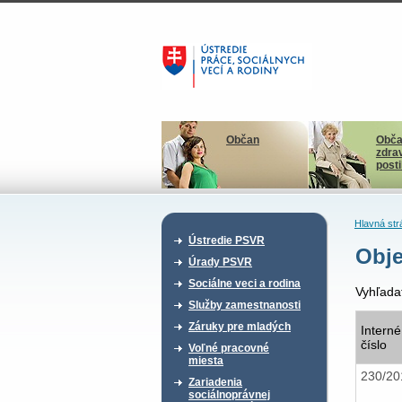
Občan
Obča
zdra
post
Hlavná str
Ústredie PSVR
Obje
Úrady PSVR
Sociálne veci a rodina
Vyhľada
Služby zamestnanosti
Záruky pre mladých
Interné
číslo
Voľné pracovné
miesta
230/2
Zariadenia
sociálnoprávnej