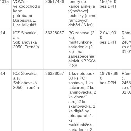
4015
VOVA -
30517486
tonery do
150,16 €
veľkoobchod s
kancelárskej a
bez DPH
kanc.
výpočtovej
potrebami
techniky (mimo
Borbisova 1,
rámcových
Lipt. Mikuláš
dohôd / 6 ks)
2014
ICZ Slovakia,
36328057
PC zostava (2
2.041,00
Rámc
a.s.
ks),
€
č.
Soblahovská
multifunkčné
bez DPH
246/
2050, Trenčín
zariadenie (2
zo d
ks) - na
31.0
zabezpečenie
aktivít NP XXV-
2 SR
2014
ICZ Slovakia,
36328057
1 ks notebook,
19.767,88
Rámc
a.s.
30 ks PC
€
č.
Soblahovská
zostava, 1 ks
bez DPH
246/
2050, Trenčín
tlačiareň, 2 ks
zo d
laminovačka, 2
31.0
ks viazací
stroj, 2 ks
skartovačka, 1
ks digitálny
fotoaparát, 1
ks
multifunkčné
zariadenie, 2