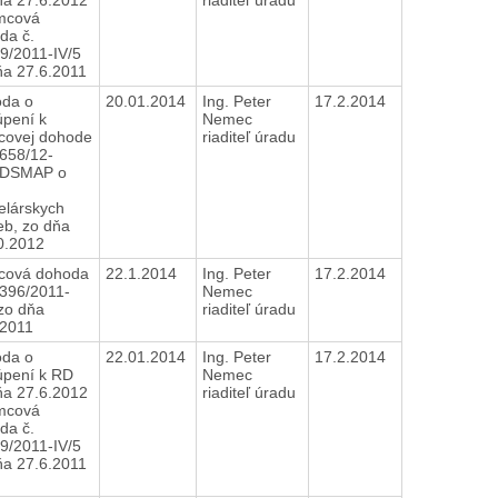
mcová
da č.
9/2011-IV/5
ňa 27.6.2011
da o
20.01.2014
Ing. Peter
17.2.2014
úpení k
Nemec
ovej dohode
riaditeľ úradu
6658/12-
DSMAP o
elárskych
eb, zo dňa
0.2012
ová dohoda
22.1.2014
Ing. Peter
17.2.2014
0396/2011-
Nemec
 zo dňa
riaditeľ úradu
.2011
da o
22.01.2014
Ing. Peter
17.2.2014
túpení k RD
Nemec
ňa 27.6.2012
riaditeľ úradu
mcová
da č.
9/2011-IV/5
ňa 27.6.2011