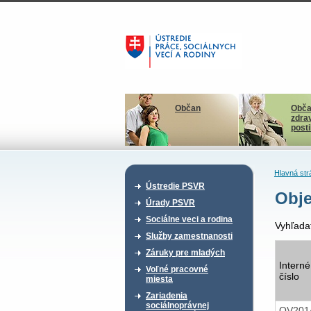
Občan
Obča
zdra
post
Hlavná str
Ústredie PSVR
Obje
Úrady PSVR
Sociálne veci a rodina
Vyhľada
Služby zamestnanosti
Záruky pre mladých
Interné
Voľné pracovné
číslo
miesta
Zariadenia
sociálnoprávnej
OV201