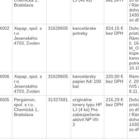
Bratislava
/ Rá
doho
1430
zo d
4002
Xepap, spol. s
31628605
kancelárske
824,15 €
Doho
r.o.
potreby
bez DPH
prist
Jesenského
Rámc
4703, Zvolen
č. 1
M_O
kúpe
kanc
potri
10.1
4006
Xepap, spol. s
31628605
kancelársky
220,00 €
Rámc
r.o.
papier A4/ 100
bez DPH
č. 2
Jesenského
bal.
IV/5
4703, Zvolen
8.11
4005
Pergamon,
31327681
originálne
216,29 €
Doho
spol. s r.o.
tonery typu HP
bez DPH
pris
Chemická 1,
LJ (4 ks) Pre
zo d
Bratislava
zabezpečenie
/ Rá
aktivít NP VII-
doho
2
1430
zo d