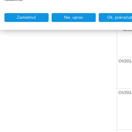
OV201
Zamietnuť
Nie, uprav
Ok, pokračuj
320
OV201
OV201