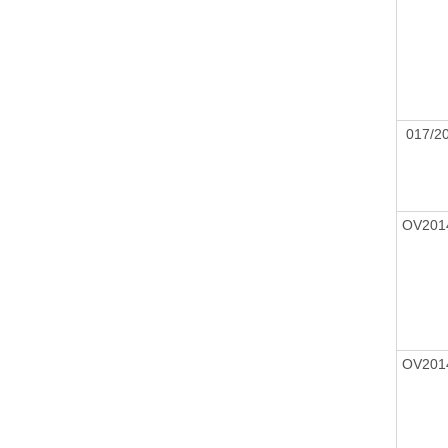
017/
OV201
OV201