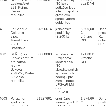
Legionářská
(50 ks) s
bez DPH
231, Kuřim,
potlačou loga
Česká
a textu, spolu s
republika
grafickým
spracovaním a
dobierkou
14
Le Cheque
31396674
jedálenské
8.800,00
Doho
Dejeuner,
poukážky
€
prist
s.r.o.
(2.200 ks)
vrátane
Rámc
Tomášikova
DPH
doho
23/D,
30.1
Bratislava
4001
STŘEP, o.s.,
00000000
vzdelávanie
121,00 €
České centrum
"Prípadové
vrátane
pro sanaci
konferencie"
DPH
rodiny
(30
Buková
akreditovaných
2540/24, Praha
vyučovacích
3, Česká
hodín) - pre 1
republika
zamestnanca
UPSVaR LM
(odd.
SPOaSK)
4003
Pergamon
31327681
originálne
1.576,60
Doho
spol. s r.o.
tonery typu HP
€
pris
Chemická 1,
LJ (40 ks)
bez DPH
zo d