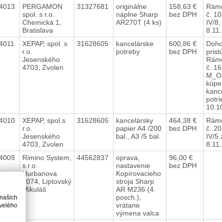
4013
PERGAMON
31327681
originálne
158,63 €
Rámc
spol. s r.o.
náplne Sharp
bez DPH
č. 1
Chemická 1,
AR270T (4 ks)
IV/8,
Bratislava
8.11
4011
XEPAP, spol. s
31628605
kancelárske
600,86 €
Doho
r.o.
potreby
bez DPH
prist
Jesenského
Rámc
4703, Zvolen
č. 1
M_O
kúpe
kanc
potri
10.1
4010
XEPAP, spol.s
31628605
kancelársky
464,38 €
Rámc
r.o.
papier A4 /200
bez DPH
č. 2
Jesenského
bal., A3 /5 bal.
IV/5
4703, Zvolen
8.11
4009
Rimino System,
44562837
oprava,
96,00 €
s.r.o.
nastavenie
bez DPH
Hurbanova
Kopírovacieho
2074, Liptovský
stroja Sharp
Mikuláš
AR M236 (4.
posch.),
 našich
vrátane
velého
výmena valca