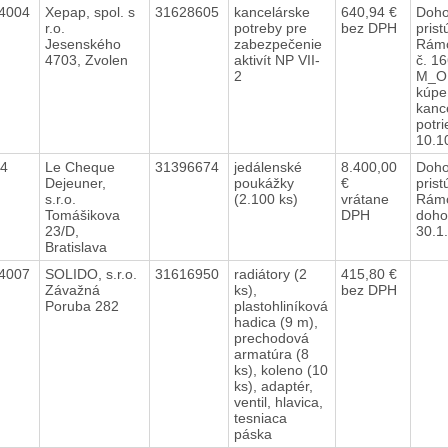
4004
Xepap, spol. s
31628605
kancelárske
640,94 €
Doho
r.o.
potreby pre
bez DPH
prist
Jesenského
zabezpečenie
Rámc
4703, Zvolen
aktivít NP VII-
č. 1
2
M_O
kúpe
kanc
potri
10.1
14
Le Cheque
31396674
jedálenské
8.400,00
Doho
Dejeuner,
poukážky
€
prist
s.r.o.
(2.100 ks)
vrátane
Rámc
Tomášikova
DPH
doho
23/D,
30.1
Bratislava
4007
SOLIDO, s.r.o.
31616950
radiátory (2
415,80 €
Závažná
ks),
bez DPH
Poruba 282
plastohliníková
hadica (9 m),
prechodová
armatúra (8
ks), koleno (10
ks), adaptér,
ventil, hlavica,
tesniaca
páska