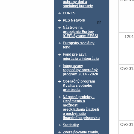
ochrany detí a
sociálnej kurately
EURES
PES Network
Nástroje na
prepojenie Európy
(CEF)/Systém EESSI
120
Európsky sociálny
fond
Fond pre azyl,
migráciu a integráciu
Integrovaný
OV201
regionálny operačný
program 2014 - 2020
Operačný program
Kvalita životného
prostredia
Národné projekty -
Oznámenia o
možnosti
predkladania žiadostí
o poskytnutie
finančného príspevku
OV201
Štatistiky
Zverejňovanie zmlúv,