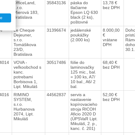
4008
OfficeLand,
35843136
páska do
13,78 €
s.r.o.
tlačiarne
bez DPH
Mierová 183,
Epson LQ 630
Bratislava
black (2 ks),
te
poštovné
14
Le Cheque
31396674
jedálenské
8.000,00
Doho
Dejeuner,
poukážky
€
prist
s.r.o.
(2.000 ks)
vrátane
Rámc
Tomášikova
DPH
doho
23/D,
30.1
Bratislava
4014
VOVA -
30517486
fólie do
68,40 €
veľkoobchod s
laminovačky
bez DPH
kanc.
125 mic., bal.
potrebami
= 100 ks, A7/
Borbisova 1,
10 bal., A6/ 2
Lipt. Mikuláš
bal.
4016
RIMINO
44562837
servis a
52,00 €
SYSTEM,
nastavenie
bez DPH
s.r.o.
kopírovacieho
Hurbanova
stroja RICOH
2074, Lipt.
Aficio 2020 D
Mikuláš
(ÚPSVaR Lipt.
Mikuláš, 2. p.,
kanc. č. 201)