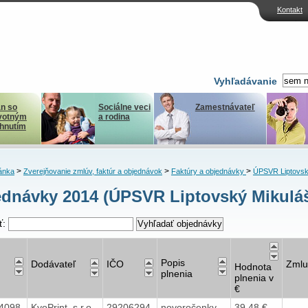
Kontakt
Vyhľadávanie
n so
Sociálne veci
Zamestnávateľ
votným
a rodina
ihnutím
>
>
>
ánka
Zverejňovanie zmlúv, faktúr a objednávok
Faktúry a objednávky
ÚPSVR Liptovsk
dnávky 2014 (ÚPSVR Liptovský Mikulá
ť:
Popis
Dodávateľ
IČO
Zmlu
Hodnota
plnenia
plnenia v
€
4098
KyoPrint, s.r.o.
29206294
novoročenky
39,48 €