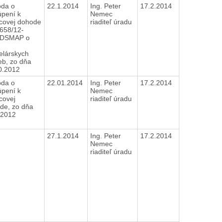
da o
22.1.2014
Ing. Peter
17.2.2014
úpení k
Nemec
ovej dohode
riaditeľ úradu
6658/12-
DSMAP o
elárskych
eb, zo dňa
0.2012
da o
22.01.2014
Ing. Peter
17.2.2014
úpení k
Nemec
ovej
riaditeľ úradu
de, zo dňa
.2012
27.1.2014
Ing. Peter
17.2.2014
Nemec
riaditeľ úradu