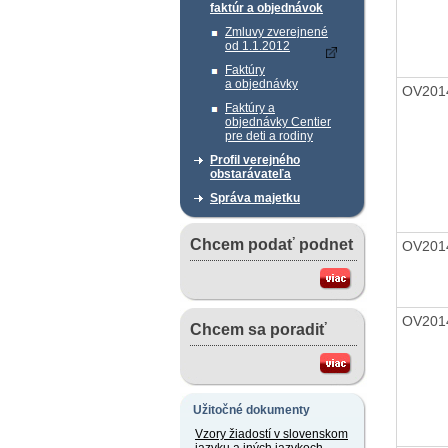
faktúr a objednávok
Zmluvy zverejnené
od 1.1.2012
Faktúry
a objednávky
OV201
Faktúry a
objednávky Centier
pre deti a rodiny
Profil verejného
obstarávateľa
Správa majetku
Chcem podať podnet
OV201
OV201
Chcem sa poradiť
Užitočné dokumenty
Vzory žiadostí v slovenskom