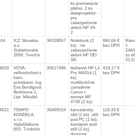
ks premietacie
plátno, 2 ks
dataprojektor -
pre
zabezpečenie
aktivít NP VII-
2
2014
ICZ Slovakia,
36328057
Notebook (2
860,66 €
Rámc
a.s.
ks) - na
bez DPH
č.
Soblahovská
zabezpečenie
246/
2050, Trenčín
aktivít NP DEI
zo d
SR
31.0
4020
VOVA -
30517486
tlačiareň HP LJ
419,17 €
veľkoobchod s
Pro M401d (1
bez DPH
kanc.
ks),
potrebami, Ing.
multifunkčné
Eva Bordigová
zariadenie
Borbisova 1,
Canon i-
Lipt. Mikuláš
sensys MF
4730 (2 ks)
4021
TEMPO
36409154
kancelársky
118,33 €
KONDELA,
stôl (1 ks), stôl
bez DPH
s.r.o.
pod PC (1 ks),
Vojtaššákova
kontajner pod
893, Tvrdošín
stôl (1 ks),
dovozné