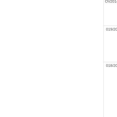
OV201
019/
018/