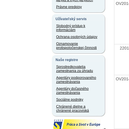
jazyku a iných jazykoch
OV201
Právne predpisy
Užívateľský servis
Slobodný prístup k
informáciám
Ochrana osobných údajov
Oznamovanie
220
protispoločenskej činnosti
Naše registre
Sprostredkovatelia
zamestnania za úhradu
Agentúry podporovaného
OV201
zamestnávania
Agentúry dočasného
zamestnávania
Sociálne podniky
Chránené dielne a
chránené pracoviská