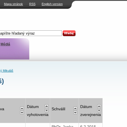
Mapa stránok
RSS
English version
Médiá
ý Mikuláš
š)
Dátum
Dátum
va
Schválil
vyhotovenia
zverejnenia
PhDr. Janka
6.2.2015