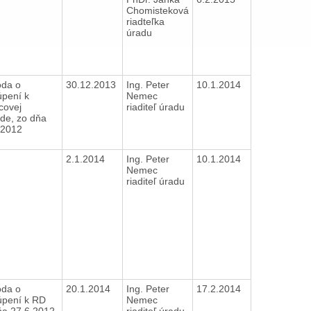
Chomisteková
riadteľka
úradu
da o
30.12.2013
Ing. Peter
10.1.2014
úpení k
Nemec
ovej
riaditeľ úradu
de, zo dňa
.2012
2.1.2014
Ing. Peter
10.1.2014
Nemec
riaditeľ úradu
da o
20.1.2014
Ing. Peter
17.2.2014
túpení k RD
Nemec
ňa 27.6.2012
riaditeľ úradu