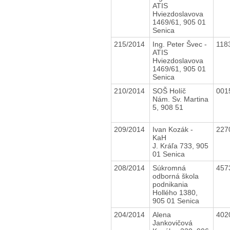
ATIS
Hviezdoslavova
1469/61, 905 01
Senica
215/2014
Ing. Peter Švec -
118
ATIS
Hviezdoslavova
1469/61, 905 01
Senica
210/2014
SOŠ Holíč
001
Nám. Sv. Martina
5, 908 51
209/2014
Ivan Kozák -
227
KaH
J. Kráľa 733, 905
01 Senica
208/2014
Súkromná
457
odborná škola
podnikania
Hollého 1380,
905 01 Senica
204/2014
Alena
402
Jankovičová