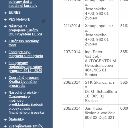
ochrany detí a
o.
sociálnej kurately
Jesenského
EURES
4703, 960 01
Zvolen
PES Network
211/2014
Xepap, spol. s r.
316
Nástroje na
o.
prepojenie Európy
(CEF)/Systém EESSI
Jesenského
4703, 960 01
Európsky sociálny
Zvolen
fond
207/2014
Ing. Peter
335
Fond pre azyl,
Vašíček -
migráciu a integráciu
AUTOCENTRUM
Integrovaný
Hviezdoslavova
regionálny operačný
484, 905 01
program 2014 - 2020
Senica
Operačný program
Kvalita životného
206/2014
STK Skalica, s. r.
362
prostredia
o.
Dr. G. Schaefflera
Národné projekty -
10, 909 01
Oznámenia o
Skalica
možnosti
predkladania žiadostí
205/2014
Ján Haba,
000
o poskytnutie
školenie vodičov
finančného príspevku
906 02 Dojč 321
Štatistiky
Zverejňovanie zmlúv,