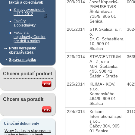
203/2014
Jozef Kopecký-
000
faktúr a objednávok
PNEUSERVIS
Zmluvy zverejnené
Štefánikova
od 1.1.2012
715/5, 905 01
Senica
Faktúry
a objednávky
201/2014
STK Skalica, s. r.
362
Faktúry a
o.
objednávky Centier
Dr. G. Schaefflera
pre deti a rodiny
10, 909 01
Skalica
Profil verejného
obstarávateľa
226/2014
STAVCENTRUM
363
Správa majetku
A - Z, s.r.o.
M.R. Štefánika
495, 908 41
Chcem podať podnet
Šaštín - Straže
225/2014
KLIMA - KOV,
462
s.r.o.
Komenského
464/9, 909 01
Chcem sa poradiť
Skalica
224/2014
Kelcom
311
Internationál spol.
s r.o.,
Užitočné dokumenty
Čáčov 304, 905
01 Senica
Vzory žiadostí v slovenskom