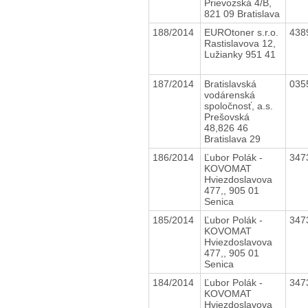
Prievozská 4/B,
821 09 Bratislava
188/2014
EUROtoner s.r.o.
438
Rastislavova 12,
Lužianky 951 41
187/2014
Bratislavská
035
vodárenská
spoločnosť, a.s.
Prešovská
48,826 46
Bratislava 29
186/2014
Ľubor Polák -
347
KOVOMAT
Hviezdoslavova
477,, 905 01
Senica
185/2014
Ľubor Polák -
347
KOVOMAT
Hviezdoslavova
477,, 905 01
Senica
184/2014
Ľubor Polák -
347
KOVOMAT
Hviezdoslavova