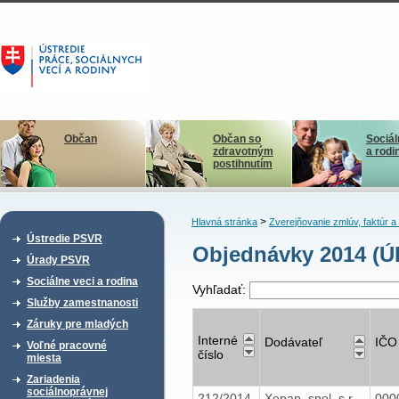
Občan
Občan so
Sociál
zdravotným
a rodi
postihnutím
>
Hlavná stránka
Zverejňovanie zmlúv, faktúr 
Ústredie PSVR
Objednávky 2014 (Ú
Úrady PSVR
Sociálne veci a rodina
Vyhľadať:
Služby zamestnanosti
Záruky pre mladých
Interné
Dodávateľ
IČO
Voľné pracovné
číslo
miesta
Zariadenia
sociálnoprávnej
212/2014
Xepap, spol. s r.
000