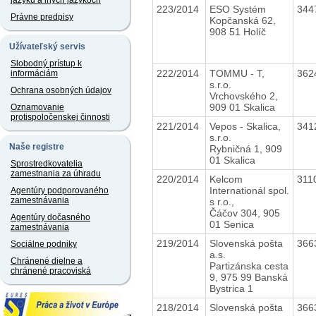
jazyku a iných jazykoch
223/2014
ESO Systém
344
Právne predpisy
Kopčanská 62,
908 51 Holíč
Užívateľský servis
Slobodný prístup k
222/2014
TOMMU - T,
362
informáciám
s.r.o.
Ochrana osobných údajov
Vrchovského 2,
909 01 Skalica
Oznamovanie
protispoločenskej činnosti
221/2014
Vepos - Skalica,
341
s.r.o.
Naše registre
Rybničná 1, 909
01 Skalica
Sprostredkovatelia
zamestnania za úhradu
220/2014
Kelcom
311
Internationál spol.
Agentúry podporovaného
zamestnávania
s r.o.,
Čáčov 304, 905
Agentúry dočasného
01 Senica
zamestnávania
219/2014
Slovenská pošta
366
Sociálne podniky
a.s.
Chránené dielne a
Partizánska cesta
chránené pracoviská
9, 975 99 Banská
Bystrica 1
218/2014
Slovenská pošta
366