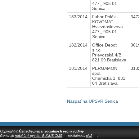
477,, 905 01
Senica
183/2014
Ľubor Polák -
347
KOVOMAT
Hviezdoslavova
477,, 905 01
Senica
182/2014
Office Depot
361
s.r.o.
Prievozská 4/B,
821 09 Bratislava
181/2014
PERGAMON
313
spol.
Chemická 1, 831
04 Bratislava
Naspäť na ÚPSVR Senica
Copyright ©
Ústredie práce, sociálnych vecí a rodiny
Generuje
redakčný systém BUXUS CMS
spoločnosti
ui42
.