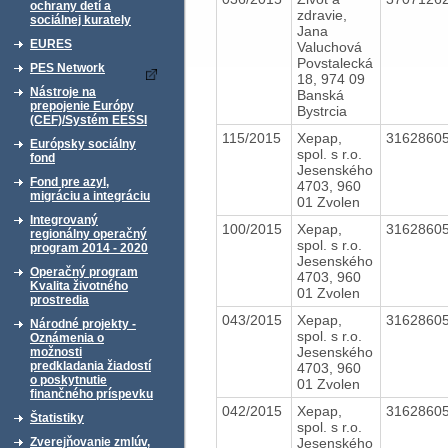
ochrany detí a
zdravie,
sociálnej kurately
Jana
EURES
Valuchová
Povstalecká
PES Network
18, 974 09
Nástroje na
Banská
prepojenie Európy
Bystrcia
(CEF)/Systém EESSI
115/2015
Xepap,
3162860
Európsky sociálny
spol. s r.o.
fond
Jesenského
Fond pre azyl,
4703, 960
migráciu a integráciu
01 Zvolen
Integrovaný
100/2015
Xepap,
3162860
regionálny operačný
spol. s r.o.
program 2014 - 2020
Jesenského
Operačný program
4703, 960
Kvalita životného
01 Zvolen
prostredia
043/2015
Xepap,
3162860
Národné projekty -
spol. s r.o.
Oznámenia o
Jesenského
možnosti
predkladania žiadostí
4703, 960
o poskytnutie
01 Zvolen
finančného príspevku
042/2015
Xepap,
3162860
Štatistiky
spol. s r.o.
Jesenského
Zverejňovanie zmlúv,