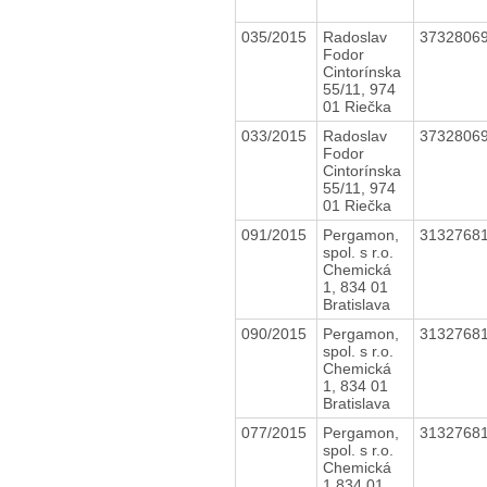
035/2015
Radoslav
3732806
Fodor
Cintorínska
55/11, 974
01 Riečka
033/2015
Radoslav
3732806
Fodor
Cintorínska
55/11, 974
01 Riečka
091/2015
Pergamon,
3132768
spol. s r.o.
Chemická
1, 834 01
Bratislava
090/2015
Pergamon,
3132768
spol. s r.o.
Chemická
1, 834 01
Bratislava
077/2015
Pergamon,
3132768
spol. s r.o.
Chemická
1,834 01