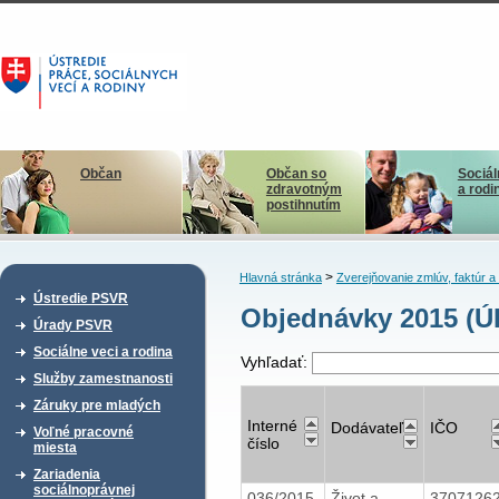
Občan
Občan so
Sociál
zdravotným
a rodi
postihnutím
>
Hlavná stránka
Zverejňovanie zmlúv, faktúr 
Ústredie PSVR
Objednávky 2015 (Ú
Úrady PSVR
Sociálne veci a rodina
Vyhľadať:
Služby zamestnanosti
Záruky pre mladých
Interné
Dodávateľ
IČO
Voľné pracovné
číslo
miesta
Zariadenia
sociálnoprávnej
036/2015
Život a
3707126