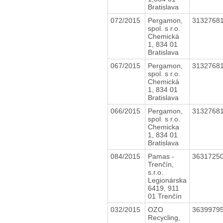
Bratislava
072/2015
Pergamon,
3132768
spol. s r.o.
Chemická
1, 834 01
Bratislava
067/2015
Pergamon,
3132768
spol. s r.o.
Chemická
1, 834 01
Bratislava
066/2015
Pergamon,
3132768
spol. s r.o.
Chemicka
1, 834 01
Bratislava
084/2015
Pamas -
3631725
Trenčín,
s.r.o.
Legionárska
6419, 911
01 Trenčín
032/2015
OZO
3639979
Recycling,