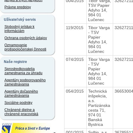
jazyku a iných jazykoch
004/2015
Tibor Varga,
3262721
TSV Papier
Právne predpisy
Adyho 14,
984 01
Lučenec
Užívateľský servis
Slobodný prístup k
119/2015
Tibor Varga
3262721
informáciám
- TSV
Papier
Ochrana osobných údajov
Adyho 14,
Oznamovanie
984 01
protispoločenskej činnosti
Lučenec
074/2015
Tibor Varga
3262721
Naše registre
- TSV
Papier
Sprostredkovatelia
zamestnania za úhradu
Adyho 14,
984 01
Agentúry podporovaného
Lučenec
zamestnávania
054/2015
Technická
3665300
Agentúry dočasného
inšpekcia,
zamestnávania
a.s.
Sociálne podniky
Partizánska
cesta 71,
Chránené dielne a
chránené pracoviská
974 01
Banská
Bystrica
001/2015
Softip, a.s.
3678551