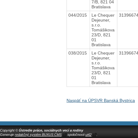
7/B, 821 04
Bratislava
044/2015
Le Chequer
3139667
Dejeuner,
s.r.o.
Tomášikova
23/D, 821
01
Bratislava
038/2015
Le Chequer
3139667
Dejeuner,
s.r.o.
Tomášikova
23/D, 821
01
Bratislava
Naspäť na ÚPSVR Banská Bystrica
Copyright ©
Ústredie práce, sociálnych vecí a rodiny
Generuje
redakčný systém BUXUS CMS
spoločnosti
ui42
.