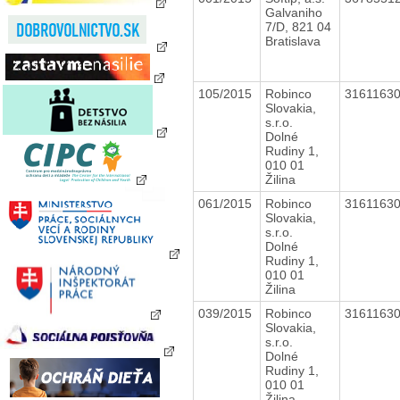
Galvaniho
7/D, 821 04
Bratislava
105/2015
Robinco
3161163
Slovakia,
s.r.o.
Dolné
Rudiny 1,
010 01
Žilina
061/2015
Robinco
3161163
Slovakia,
s.r.o.
Dolné
Rudiny 1,
010 01
Žilina
039/2015
Robinco
3161163
Slovakia,
s.r.o.
Dolné
Rudiny 1,
010 01
Žilina