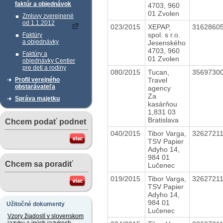
faktúr a objednávok
4703, 960
01 Zvolen
Zmluvy zverejnené
od 1.1.2012
023/2015
XEPAP,
3162860
spol. s r.o.
Faktúry
a objednávky
Jesenského
4703, 960
Faktúry a
01 Zvolen
objednávky Centier
pre deti a rodiny
080/2015
Tucan,
3569730
Travel
Profil verejného
obstarávateľa
agency
Za
Správa majetku
kasárňou
1,831 03
Bratislava
Chcem podať podnet
040/2015
Tibor Varga,
3262721
TSV Papier
Adyho 14,
984 01
Chcem sa poradiť
Lučenec
019/2015
Tibor Varga,
3262721
TSV Papier
Adyho 14,
984 01
Užitočné dokumenty
Lučenec
Vzory žiadostí v slovenskom