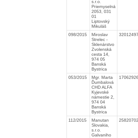
s.r.o.
Priemyselná
2053, 031
01
Liptovský
Mikuláš
098/2015
Miroslav
3201249
Strelec -
Sklenárstvo
Zvolenská
cesta 14,
974 05
Banská
Bystrica
053/2015
Mgr. Marta
1706292
Ďumbalová
CHD ALFA
Kyjevské
námestie 2,
974 04
Banská
Bystrica
112/2015
Manutan
2582070
Slovakia,
s.r.o.
Galvaniho