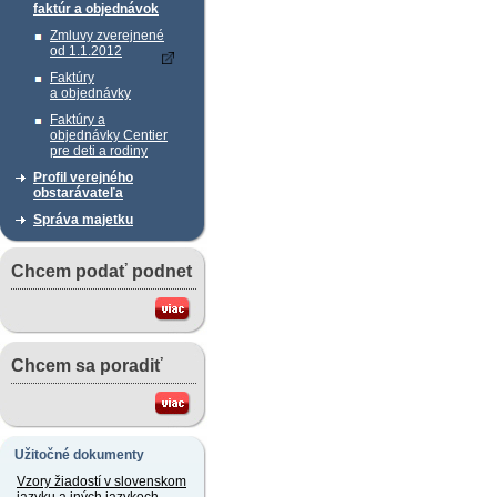
faktúr a objednávok
Zmluvy zverejnené
od 1.1.2012
Faktúry
a objednávky
Faktúry a
objednávky Centier
pre deti a rodiny
Profil verejného
obstarávateľa
Správa majetku
Chcem podať podnet
Chcem sa poradiť
Užitočné dokumenty
Vzory žiadostí v slovenskom