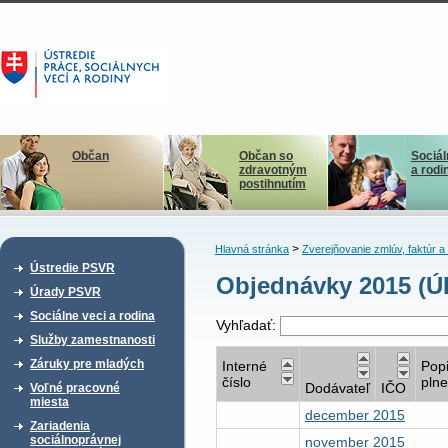
Občan
Občan so
Sociál
zdravotným
a rodi
postihnutím
>
Hlavná stránka
Zverejňovanie zmlúv, faktúr 
Ústredie PSVR
Objednávky 2015 (Ú
Úrady PSVR
Sociálne veci a rodina
Vyhľadať:
Služby zamestnanosti
Záruky pre mladých
Interné
Pop
číslo
plne
Dodávateľ
IČO
Voľné pracovné
miesta
december 2015
Zariadenia
sociálnoprávnej
november 2015