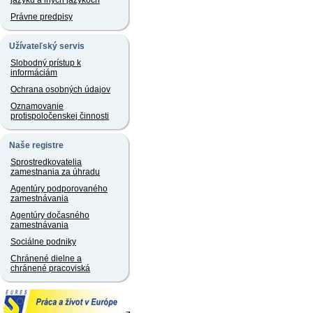
jazyku a iných jazykoch
Právne predpisy
Užívateľský servis
Slobodný prístup k
informáciám
Ochrana osobných údajov
Oznamovanie
protispoločenskej činnosti
Naše registre
Sprostredkovatelia
zamestnania za úhradu
Agentúry podporovaného
zamestnávania
Agentúry dočasného
zamestnávania
Sociálne podniky
Chránené dielne a
chránené pracoviská