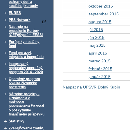
ochrany detí a
október 2015
sociálnej kurately
EURES
september 2015
PES Network
august 2015
Nástroje na
júl 2015
prepojenie Európy
(CEF)/Systém EESSI
jún 2015
Európsky sociálny
máj 2015
fond
apríl 2015
Fond pre azyl,
migráciu a integráciu
marec 2015
Integrovaný
regionálny operačný
február 2015
program 2014 - 2020
január 2015
Operačný program
Kvalita životného
Naspäť na ÚPSVR Dolný Kubín
prostredia
Národné projekty -
Oznámenia o
možnosti
predkladania žiadostí
o poskytnutie
finančného príspevku
Štatistiky
Zverejňovanie zmlúv,