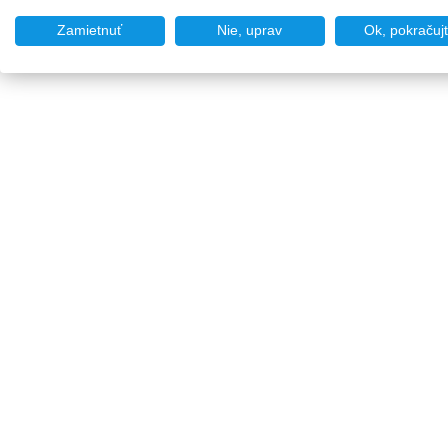
Zamietnuť
Nie, uprav
Ok, pokračuj