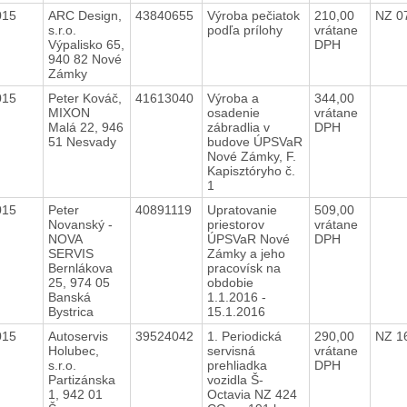
2015
ARC Design,
43840655
Výroba pečiatok
210,00
NZ 0
s.r.o.
podľa prílohy
vrátane
Výpalisko 65,
DPH
940 82 Nové
Zámky
2015
Peter Kováč,
41613040
Výroba a
344,00
MIXON
osadenie
vrátane
Malá 22, 946
zábradlia v
DPH
51 Nesvady
budove ÚPSVaR
Nové Zámky, F.
Kapisztóryho č.
1
2015
Peter
40891119
Upratovanie
509,00
Novanský -
priestorov
vrátane
NOVA
ÚPSVaR Nové
DPH
SERVIS
Zámky a jeho
Bernlákova
pracovísk na
25, 974 05
obdobie
Banská
1.1.2016 -
Bystrica
15.1.2016
2015
Autoservis
39524042
1. Periodická
290,00
NZ 1
Holubec,
servisná
vrátane
s.r.o.
prehliadka
DPH
Partizánska
vozidla Š-
1, 942 01
Octavia NZ 424