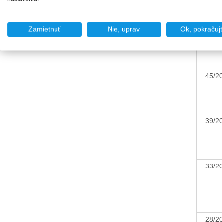
Zamietnuť
Nie, uprav
Ok, pokračuj
45/
39/
33/
28/