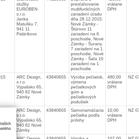
služby
presťahovanie
vrátane
EUROBEN
multifunkčných
DPH
s.r.o.
zariadení úradu
Janka
dňa 28.12.2015:
Matušku 7,
Nové Zámky -
941 11
Štúrovo 11
Palárikovo
zariadení na 6.
poschodie, Nové
Zámky - Šurany
7 zariadení na 1.
poschodie, Nové
Zámky - Šaľa 10
zariadení na 1.
poschodie.
2015
ARC Design,
43840655
Výroba pečiatok,
480,00
NZ 0
s.r.o.
výmena
vrátane
Výpalisko 65,
pečiatkových
DPH
940 82 Nové
gúm a
Zámky
pečiatkových
podušiek
2015
ARC Design,
43840655
Samonamáčacia
10,00
NZ 0
s.r.o.
pečiatka podľa
vrátane
Výpalisko 65,
prílohy
DPH
 našich
940 82 Nové
velého
Zámky
2015
ARC Design,
43840655
Výroba a
107,00
NZ 0