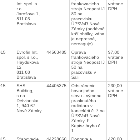
Int. spol. s
frankovacieho
vrátane
r.o.
stroja Neopost IJ
DPH
Jarošova 1,
80 na
811 03
pracovisku
Bratislava
ÚPSVaR Nové
Zámky (podávač
krčí obálky, váha
je nepresná,
nereaguje)
2015
Evrofin Int.
44563485
Oprava
97,80
spol. s r.o.,
frankovacieho
vrátane
Heydukova
stroja Neopost IJ
DPH
12
50 na
811 08
pracovisku v
Bratislava
Šali
2015
SHS
44405375
Odstránenie
230,00
Building,
havarijného
vrátane
s.r.o.
stavu - výmena
DPH
Detvianska
prasknutého
1, 940 67
radiátora v
Nové Zámky
kancelárii č. 7 na
ÚPSVaR Nové
Zámky, F.
Kapisztóryho č.
1
2015
Sťahovacie
44228660
Doprava a
420,00