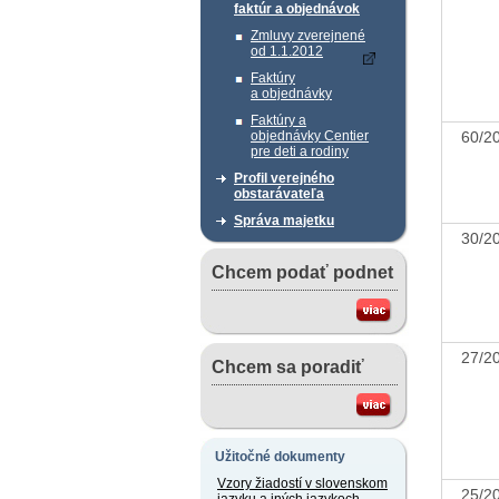
faktúr a objednávok
Zmluvy zverejnené
od 1.1.2012
Faktúry
a objednávky
Faktúry a
60/
objednávky Centier
pre deti a rodiny
Profil verejného
obstarávateľa
Správa majetku
30/
Chcem podať podnet
27/
Chcem sa poradiť
Užitočné dokumenty
Vzory žiadostí v slovenskom
25/