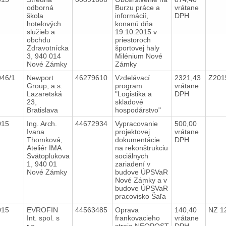
odborná
Burzu práce a
vrátane
škola
informácií,
DPH
hotelových
konanú dňa
služieb a
19.10.2015 v
obchdu
priestoroch
Zdravotnícka
športovej haly
3, 940 014
Milénium Nové
Nové Zámky
Zámky
046/1
Newport
46279610
Vzdelávací
2321,43
Z201
Group, a.s.
program
vrátane
Lazaretská
"Logistika a
DPH
23,
skladové
Bratislava
hospodárstvo"
2015
Ing. Arch.
44672934
Vypracovanie
500,00
Ivana
projektovej
vrátane
Thomková,
dokumentácie
DPH
Ateliér IMA
na rekonštrukciu
Svätoplukova
sociálnych
1, 940 01
zariadení v
Nové Zámky
budove ÚPSVaR
Nové Zámky a v
budove ÚPSVaR
pracovisko Šaľa
2015
EVROFIN
44563485
Oprava
140,40
NZ 1
Int. spol. s
frankovacieho
vrátane
r.o.
stroja NEOPOST
DPH