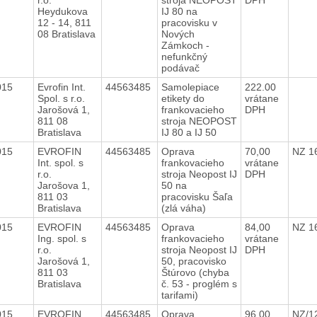
Heydukova
IJ 80 na
12 - 14, 811
pracovisku v
08 Bratislava
Nových
Zámkoch -
nefunkčný
podávač
2015
Evrofin Int.
44563485
Samolepiace
222.00
Spol. s r.o.
etikety do
vrátane
Jarošová 1,
frankovacieho
DPH
811 08
stroja NEOPOST
Bratislava
IJ 80 a IJ 50
2015
EVROFIN
44563485
Oprava
70,00
NZ 1
Int. spol. s
frankovacieho
vrátane
r.o.
stroja Neopost IJ
DPH
Jarošova 1,
50 na
811 03
pracovisku Šaľa
Bratislava
(zlá váha)
2015
EVROFIN
44563485
Oprava
84,00
NZ 1
Ing. spol. s
frankovacieho
vrátane
r.o.
stroja Neopost IJ
DPH
Jarošová 1,
50, pracovisko
811 03
Štúrovo (chyba
Bratislava
č. 53 - proglém s
tarifami)
2015
EVROFIN
44563485
Oprava
96,00
NZ/1