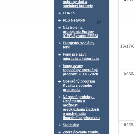
ochrany detí a
sociálnej kurately
EURES
PES Network
Nástroje na
prepojenie Európy
(CEF)/Systém EESSI
Európsky sociálny
15/17/
fond
Fond pre azyl,
migráciu a integráciu
Integrovaný
regionálny operačný
54/
program 2014 - 2020
Operačný program
Kvalita životného
prostredia
Národné projekty -
Oznámenia o
možnosti
predkladania žiadostí
o poskytnutie
finančného príspevku
64/
Štatistiky
Zverejňovanie zmlúv,