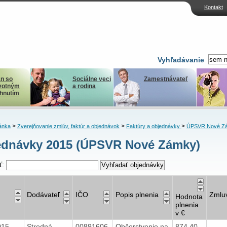
Kontakt
Vyhľadávanie
n so
Sociálne veci
Zamestnávateľ
votným
a rodina
ihnutím
>
>
>
ánka
Zverejňovanie zmlúv, faktúr a objednávok
Faktúry a objednávky
ÚPSVR Nové Z
ednávky 2015 (ÚPSVR Nové Zámky)
ť:
Dodávateľ
IČO
Popis plnenia
Zmlu
Hodnota
plnenia
v €
2015
Stredná
00891606
Občerstvenie na
874,40