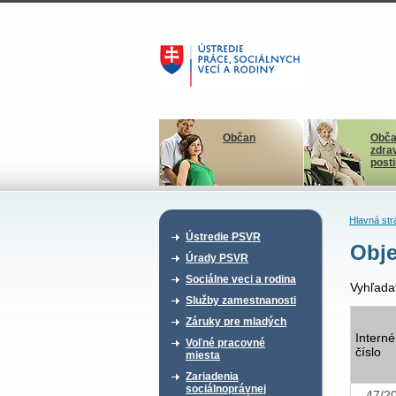
Občan
Obča
zdra
post
Hlavná str
Ústredie PSVR
Obj
Úrady PSVR
Sociálne veci a rodina
Vyhľada
Služby zamestnanosti
Záruky pre mladých
Interné
Voľné pracovné
číslo
miesta
Zariadenia
sociálnoprávnej
47/