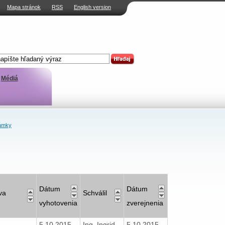
Mapa stránok
RSS
English version
Médiá
ámky
Dátum
Dátum
va
Schválil
vyhotovenia
zverejnenia
5.10.2015
Ing. Ingrid
5.10.2015