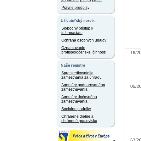
jazyku a iných jazykoch
Právne predpisy
Užívateľský servis
Slobodný prístup k
informáciám
Ochrana osobných údajov
Oznamovanie
16/
protispoločenskej činnosti
Naše registre
Sprostredkovatelia
zamestnania za úhradu
Agentúry podporovaného
05/
zamestnávania
Agentúry dočasného
zamestnávania
Sociálne podniky
Chránené dielne a
chránené pracoviská
63/