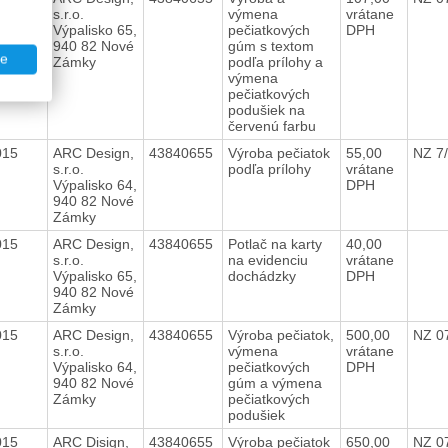
s.r.o.
výmena
vrátane
Výpalisko 65,
pečiatkových
DPH
940 82 Nové
gúm s textom
te
Zámky
podľa prílohy a
výmena
pečiatkových
podušiek na
červenú farbu
2015
ARC Design,
43840655
Výroba pečiatok
55,00
NZ 7
s.r.o.
podľa prílohy
vrátane
Výpalisko 64,
DPH
940 82 Nové
Zámky
2015
ARC Design,
43840655
Potlač na karty
40,00
s.r.o.
na evidenciu
vrátane
Výpalisko 65,
dochádzky
DPH
940 82 Nové
Zámky
2015
ARC Design,
43840655
Výroba pečiatok,
500,00
NZ 0
s.r.o.
výmena
vrátane
Výpalisko 64,
pečiatkových
DPH
940 82 Nové
gúm a výmena
Zámky
pečiatkových
podušiek
2015
ARC Disign,
43840655
Výroba pečiatok
650,00
NZ 0