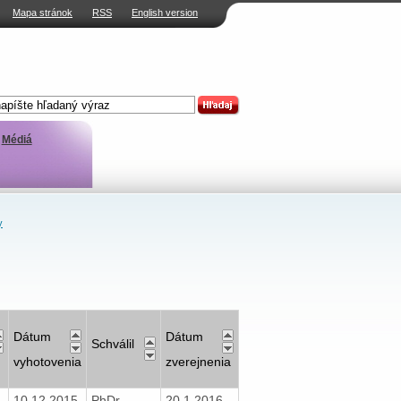
Mapa stránok
RSS
English version
Médiá
y
Dátum
Dátum
Schválil
vyhotovenia
zverejnenia
10.12.2015
PhDr.
20.1.2016