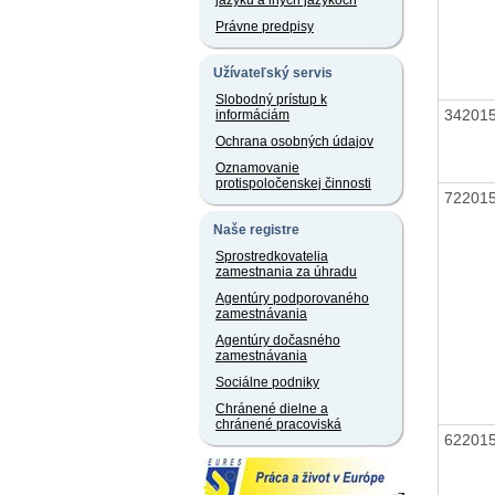
jazyku a iných jazykoch
Právne predpisy
Užívateľský servis
Slobodný prístup k
34201
informáciám
Ochrana osobných údajov
Oznamovanie
protispoločenskej činnosti
72201
Naše registre
Sprostredkovatelia
zamestnania za úhradu
Agentúry podporovaného
zamestnávania
Agentúry dočasného
zamestnávania
Sociálne podniky
Chránené dielne a
chránené pracoviská
62201