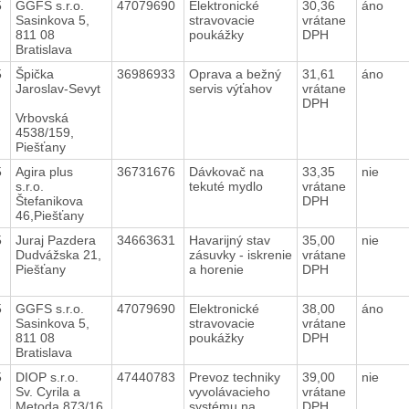
5
GGFS s.r.o.
47079690
Elektronické
30,36
áno
Sasinkova 5,
stravovacie
vrátane
811 08
poukážky
DPH
Bratislava
5
Špička
36986933
Oprava a bežný
31,61
áno
Jaroslav-Sevyt
servis výťahov
vrátane
DPH
Vrbovská
4538/159,
Piešťany
5
Agira plus
36731676
Dávkovač na
33,35
nie
s.r.o.
tekuté mydlo
vrátane
Štefanikova
DPH
46,Piešťany
5
Juraj Pazdera
34663631
Havarijný stav
35,00
nie
Dudvážska 21,
zásuvky - iskrenie
vrátane
Piešťany
a horenie
DPH
5
GGFS s.r.o.
47079690
Elektronické
38,00
áno
Sasinkova 5,
stravovacie
vrátane
811 08
poukážky
DPH
Bratislava
5
DIOP s.r.o.
47440783
Prevoz techniky
39,00
nie
Sv. Cyrila a
vyvolávacieho
vrátane
Metoda 873/16,
systému na
DPH