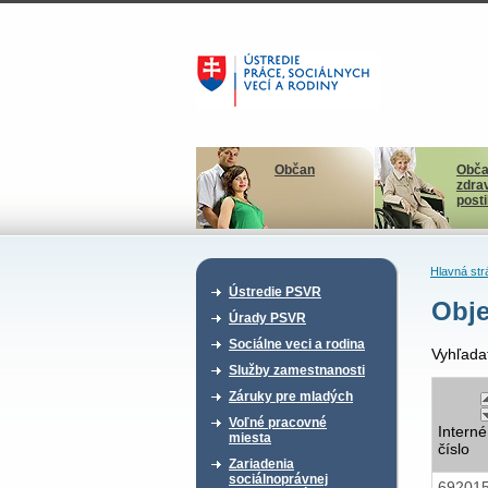
Občan
Obča
zdra
post
Hlavná str
Ústredie PSVR
Obje
Úrady PSVR
Sociálne veci a rodina
Vyhľada
Služby zamestnanosti
Záruky pre mladých
Voľné pracovné
Interné
miesta
číslo
Zariadenia
sociálnoprávnej
69201