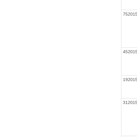
75201
45201
19201
31201