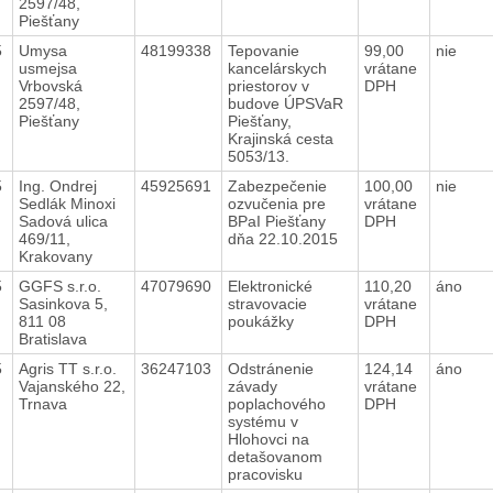
2597/48,
Piešťany
5
Umysa
48199338
Tepovanie
99,00
nie
usmejsa
kancelárskych
vrátane
Vrbovská
priestorov v
DPH
2597/48,
budove ÚPSVaR
Piešťany
Piešťany,
Krajinská cesta
5053/13.
5
Ing. Ondrej
45925691
Zabezpečenie
100,00
nie
Sedlák Minoxi
ozvučenia pre
vrátane
Sadová ulica
BPaI Piešťany
DPH
469/11,
dňa 22.10.2015
Krakovany
5
GGFS s.r.o.
47079690
Elektronické
110,20
áno
Sasinkova 5,
stravovacie
vrátane
811 08
poukážky
DPH
Bratislava
5
Agris TT s.r.o.
36247103
Odstránenie
124,14
áno
Vajanského 22,
závady
vrátane
Trnava
poplachového
DPH
systému v
Hlohovci na
detašovanom
pracovisku