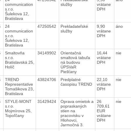
communication
služby
vrátane
s.r.o.
DPH
Šulekova 12,
Bratislava
5
24
47250542
Prekladateľské
9,90
áno
communication
služby
vrátane
s.r.o.
DPH
Šulekova 12,
Bratislava
5
Smaltovňa
34149902
Orientačná
16,44
nie
s.r.o.
smaltová tabuľa
vrátane
Bratislavská 25,
ná budovu
DPH
Holíč
ÚPSVaR
Piešťany
5
TREND
43824706
Predplatné
22,10
nie
Representative
časopisu TREND
vrátane
Tomašikova 23,
DPH
Bratislava
5
STYLE-MONT
31429424
Oprava omietok a
26
nie
s.r.o.
popraskaných
709,61
Mojmírova 25,
stien na
EUR
Topoľčany
pracovisku v
vrátane
Hlohovci,
DPH
Jarmočná 3.