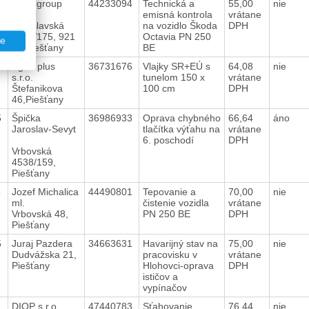
5
Hílek group
44233094
Technická a
55,00
nie
a.s.
emisná kontrola
vrátane
Bratislavská
na vozidlo Škoda
DPH
7661/175, 921
Octavia PN 250
te
01 Piešťany
BE
5
Agira plus
36731676
Vlajky SR+EÚ s
64,08
nie
s.r.o.
tunelom 150 x
vrátane
Štefanikova
100 cm
DPH
46,Piešťany
5
Špička
36986933
Oprava chybného
66,64
áno
Jaroslav-Sevyt
tlačítka výťahu na
vrátane
6. poschodí
DPH
Vrbovská
4538/159,
Piešťany
5
Jozef Michalica
44490801
Tepovanie a
70,00
nie
ml.
čistenie vozidla
vrátane
Vrbovská 48,
PN 250 BE
DPH
Piešťany
5
Juraj Pazdera
34663631
Havarijný stav na
75,00
nie
Dudvážska 21,
pracovisku v
vrátane
Piešťany
Hlohovci-oprava
DPH
ističov a
vypínačov
5
DIOP s.r.o.
47440783
Sťahovanie
76,44
nie