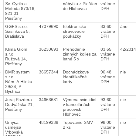
Sv. Cyrila a
nábytku z Piešťan
vrátane
Metoda 873/16,
do Hlohovca
DPH
921 01
Piešťany
5
GGFS s.r.o.
47079690
Elektronické
83,60
áno
Sasinkova 5,
stravovacie
vrátane
Bratislava
poukážky
DPH
5
Klima Giom
36230693
Prehodenie
83,65
42/2014
s.r.o.
zimných kolies za
vrátane
Ružová 14,
letné 5 x
DPH
Piešťany
5
DMR system
36657344
Dochádzkové
90,48
nie
s.r.o.
identifikačné
vrátane
Nám. A.Hlinku
karty
DPH
29/34, P.
Bystrica
5
Juraj Pazdera
34663631
Výmena svietidiel
93,60
nie
Dudvážska 21,
v kanceláriách
vrátane
Piešťany
pracovisk
DPH
Hlohovec
5
Umysa
48199338
Tepovanie SMV -
98,00
nie
usmejsa
2 ks
vrátane
Vrbovská
DPH