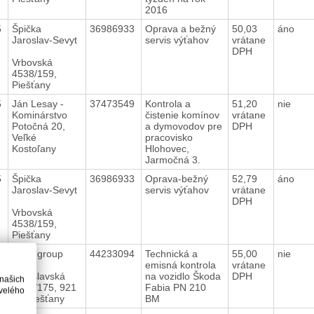
2016
5
Špička
36986933
Oprava a bežný
50,03
áno
Jaroslav-Sevyt
servis výťahov
vrátane
DPH
Vrbovská
4538/159,
Piešťany
5
Ján Lesay -
37473549
Kontrola a
51,20
nie
Kominárstvo
čistenie komínov
vrátane
Potočná 20,
a dymovodov pre
DPH
Veľké
pracovisko
Kostoľany
Hlohovec,
Jarmočná 3.
5
Špička
36986933
Oprava-bežný
52,79
áno
Jaroslav-Sevyt
servis výťahov
vrátane
DPH
Vrbovská
4538/159,
Piešťany
5
Hílek group
44233094
Technická a
55,00
nie
a.s.
emisná kontrola
vrátane
Bratislavská
na vozidlo Škoda
DPH
 našich
7661/175, 921
Fabia PN 210
velého
01 Piešťany
BM