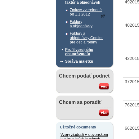
49201
faktúr a objednávok
Zmluvy zverejnené
od 1.1.2012
Faktúry
40201
a objednávky
Faktúry a
objednávky Centier
pre deti a rodiny
Profil verejného
obstarávateľa
42201
Správa majetku
Chcem podať podnet
37201
Chcem sa poradiť
76201
Užitočné dokumenty
66201
Vzory žiadostí v slovenskom