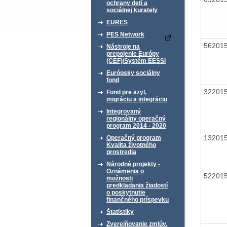
ochrany detí a
sociálnej kurately
EURES
PES Network
56201
Nástroje na
prepojenie Európy
(CEF)/Systém EESSI
Európsky sociálny
fond
32201
Fond pre azyl,
migráciu a integráciu
Integrovaný
regionálny operačný
program 2014 - 2020
13201
Operačný program
Kvalita životného
prostredia
Národné projekty -
Oznámenia o
52201
možnosti
predkladania žiadostí
o poskytnutie
finančného príspevku
Štatistiky
Zverejňovanie zmlúv,