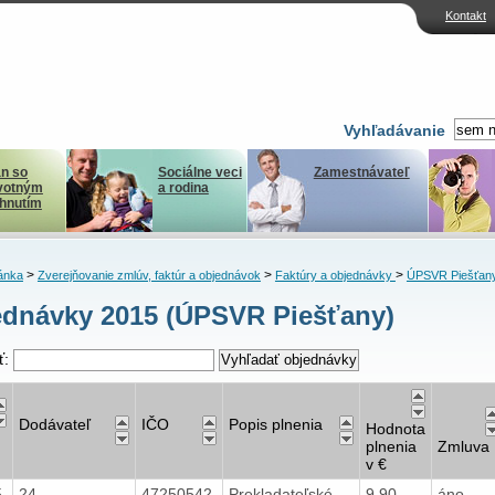
Kontakt
Vyhľadávanie
n so
Sociálne veci
Zamestnávateľ
votným
a rodina
ihnutím
>
>
>
ánka
Zverejňovanie zmlúv, faktúr a objednávok
Faktúry a objednávky
ÚPSVR Piešťan
dnávky 2015 (ÚPSVR Piešťany)
ť:
Dodávateľ
IČO
Popis plnenia
Hodnota
plnenia
Zmluva
v €
5
24
47250542
Prekladateľské
9,90
áno