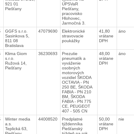
921 01
ÚPSVaR
Piešťany
Piešťany,
pracovisko
Hlohovec,
Jarmočná 3.
5
GGFS s.r.o.
47079690
Elektronické
41,80
áno
Sasinkova 5,
stravovacie
vrátane
811 08
poukážky
DPH
Bratislava
5
Klima Giom
36230693
Prezutie
48,00
áno
s.r.o.
pneumatík a
vrátane
Ružová 14,
vyváženie
DPH
Piešťany
osobných
motorových
vozidiel ŠKODA
OCTAVIA - PN
250 BE, ŠKODA
FABIA - PN 210
BM, ŠKODA
FABIA - PN 775
CE, PEUGEOT
407 - 505 CN
5
Winter media
44008520
Predplatné
50,00
nie
a.s.
týždenníka
vrátane
Teplická 63,
Piešťanský
DPH
Piešťany
týždeň na rok