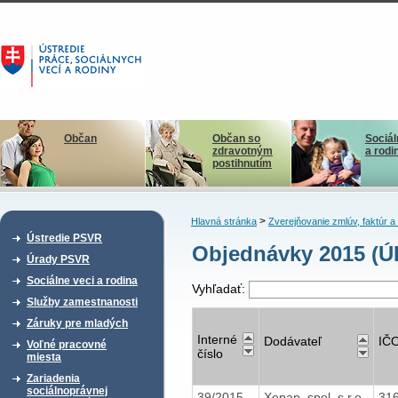
Občan
Občan so
Sociál
zdravotným
a rodi
postihnutím
>
Hlavná stránka
Zverejňovanie zmlúv, faktúr 
Ústredie PSVR
Objednávky 2015 (Ú
Úrady PSVR
Sociálne veci a rodina
Vyhľadať:
Služby zamestnanosti
Záruky pre mladých
Interné
Dodávateľ
IČ
Voľné pracovné
číslo
miesta
Zariadenia
sociálnoprávnej
39/2015
Xepap, spol. s r.o.
31