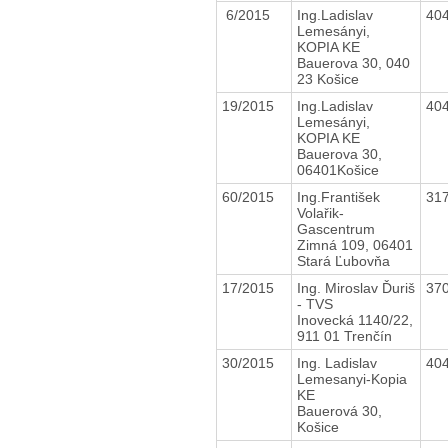
6/2015
Ing.Ladislav
40
Lemesányi,
KOPIA KE
Bauerova 30, 040
23 Košice
19/2015
Ing.Ladislav
40
Lemesányi,
KOPIA KE
Bauerova 30,
06401Košice
60/2015
Ing.František
31
Volařik-
Gascentrum
Zimná 109, 06401
Stará Ľubovňa
17/2015
Ing. Miroslav Ďuriš
37
- TVS
Inovecká 1140/22,
911 01 Trenčín
30/2015
Ing. Ladislav
40
Lemesanyi-Kopia
KE
Bauerová 30,
Košice