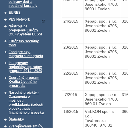
ochrany detí a
Jesenského 4703,
sociálnej kurately
96001 Zvolen
EURES
PES Network
24/2015
Xepap, spol. s r.o.
31
Jesenského 4703,
Nástroje na
96001 Zvolen
prepojenie Európy
(CEF)/Systém EESSI
Európsky sociálny
fond
23/2015
Xepap, spol. s r.o.
31
Jesenského 4703,
Fond pre azyl,
96001 Zvolen
migráciu a integráciu
Integrovaný
regionálny operačný
program 2014 - 2020
22/2015
Xepap, spol. s r.o.
31
Jesenského 4703,
Operačný program
Kvalita životného
96001 Zvolen
prostredia
Národné projekty -
7/2015
Xepap, spol. s r.o.
31
Oznámenia o
Jesenského 4703,
možnosti
960 01 Zvolen
predkladania žiadostí
o poskytnutie
18/2015
VELKON spol. s
36
finančného príspevku
r.o.,
Štatistiky
Továrenska
368/40, 976 31
Zverejňovanie zmlúv,