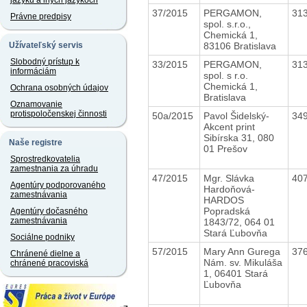
jazyku a iných jazykoch
37/2015
PERGAMON,
31
Právne predpisy
spol. s.r.o.,
Chemická 1,
83106 Bratislava
Užívateľský servis
Slobodný prístup k
33/2015
PERGAMON,
31
informáciám
spol. s r.o.
Chemická 1,
Ochrana osobných údajov
Bratislava
Oznamovanie
protispoločenskej činnosti
50a/2015
Pavol Šidelský-
34
Akcent print
Sibírska 31, 080
Naše registre
01 Prešov
Sprostredkovatelia
zamestnania za úhradu
47/2015
Mgr. Slávka
40
Agentúry podporovaného
Hardoňová-
zamestnávania
HARDOS
Popradská
Agentúry dočasného
zamestnávania
1843/72, 064 01
Stará Ľubovňa
Sociálne podniky
57/2015
Mary Ann Gurega
37
Chránené dielne a
Nám. sv. Mikuláša
chránené pracoviská
1, 06401 Stará
Ľubovňa