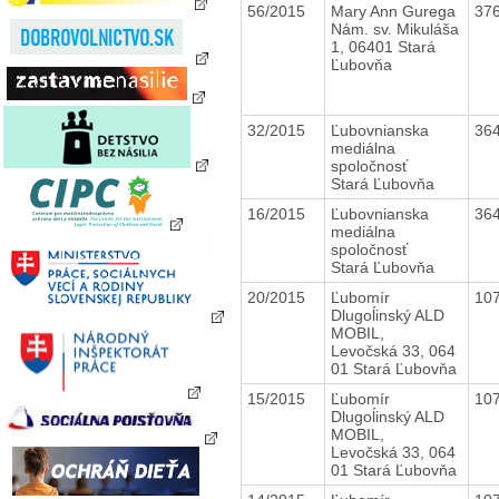
56/2015
Mary Ann Gurega
37
Nám. sv. Mikuláša
1, 06401 Stará
Ľubovňa
32/2015
Ľubovnianska
36
mediálna
spoločnosť
Stará Ľubovňa
16/2015
Ľubovnianska
36
mediálna
spoločnosť
Stará Ľubovňa
20/2015
Ľubomír
10
Dlugoĺinský ALD
MOBIL,
Levočská 33, 064
01 Stará Ľubovňa
15/2015
Ľubomír
10
Dlugoĺinský ALD
MOBIL,
Levočská 33, 064
01 Stará Ľubovňa