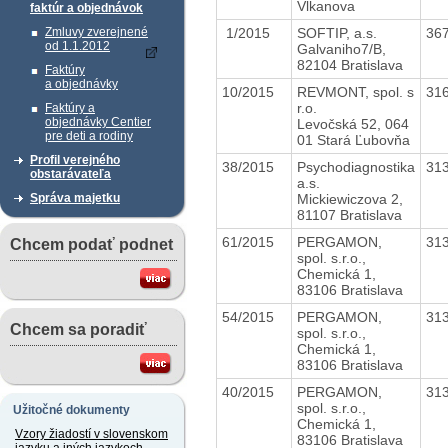
Vlkanova
faktúr a objednávok
1/2015
SOFTIP, a.s.
36
Zmluvy zverejnené
od 1.1.2012
Galvaniho7/B,
82104 Bratislava
Faktúry
a objednávky
10/2015
REVMONT, spol. s
31
r.o.
Faktúry a
objednávky Centier
Levočská 52, 064
pre deti a rodiny
01 Stará Ľubovňa
Profil verejného
38/2015
Psychodiagnostika
31
obstarávateľa
a.s.
Mickiewiczova 2,
Správa majetku
81107 Bratislava
61/2015
PERGAMON,
31
Chcem podať podnet
spol. s.r.o.,
Chemická 1,
83106 Bratislava
54/2015
PERGAMON,
31
Chcem sa poradiť
spol. s.r.o.,
Chemická 1,
83106 Bratislava
40/2015
PERGAMON,
31
spol. s.r.o.,
Užitočné dokumenty
Chemická 1,
Vzory žiadostí v slovenskom
83106 Bratislava