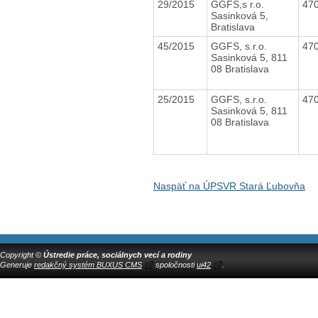
29/2015
GGFS,s r.o.
47
Sasinková 5,
Bratislava
45/2015
GGFS, s.r.o.
47
Sasinková 5, 811
08 Bratislava
25/2015
GGFS, s.r.o.
47
Sasinková 5, 811
08 Bratislava
Naspäť na ÚPSVR Stará Ľubovňa
Copyright ©
Ústredie práce, sociálnych vecí a rodiny
Generuje
redakčný systém BUXUS CMS
spoločnosti
ui42
.