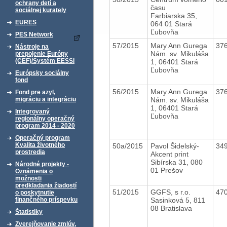
ochrany detí a
času
sociálnej kurately
Farbiarska 35,
EURES
064 01 Stará
Ľubovňa
PES Network
57/2015
Mary Ann Gurega
37
Nástroje na
Nám. sv. Mikuláša
prepojenie Európy
(CEF)/Systém EESSI
1, 06401 Stará
Ľubovňa
Európsky sociálny
fond
56/2015
Mary Ann Gurega
37
Fond pre azyl,
Nám. sv. Mikuláša
migráciu a integráciu
1, 06401 Stará
Integrovaný
Ľubovňa
regionálny operačný
program 2014 - 2020
Operačný program
Kvalita životného
50a/2015
Pavol Šidelský-
34
prostredia
Akcent print
Sibírska 31, 080
Národné projekty -
01 Prešov
Oznámenia o
možnosti
predkladania žiadostí
51/2015
GGFS, s r.o.
47
o poskytnutie
Sasinková 5, 811
finančného príspevku
08 Bratislava
Štatistiky
Zverejňovanie zmlúv,