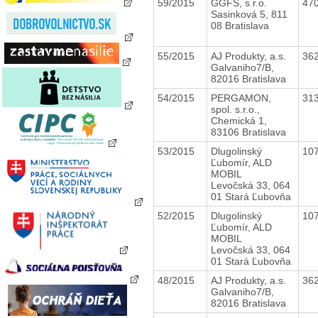
59/2015
GGFS, s r.o.
47
Sasinková 5, 811
08 Bratislava
55/2015
AJ Produkty, a.s.
36
Galvaniho7/B,
82016 Bratislava
54/2015
PERGAMON,
31
spol. s.r.o.,
Chemická 1,
83106 Bratislava
53/2015
Dlugolinský
10
Ľubomír, ALD
MOBIL
Levočská 33, 064
01 Stará Ľubovňa
52/2015
Dlugolinský
10
Ľubomír, ALD
MOBIL
Levočská 33, 064
01 Stará Ľubovňa
48/2015
AJ Produkty, a.s.
36
Galvaniho7/B,
82016 Bratislava