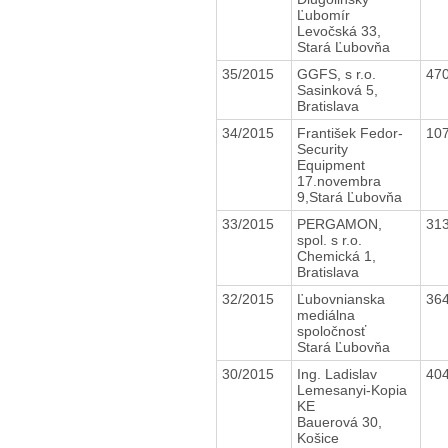
Ľubomír
Levočská 33,
Stará Ľubovňa
35/2015
GGFS, s r.o.
47
Sasinková 5,
Bratislava
34/2015
František Fedor-
10
Security
Equipment
17.novembra
9,Stará Ľubovňa
33/2015
PERGAMON,
31
spol. s r.o.
Chemická 1,
Bratislava
32/2015
Ľubovnianska
36
mediálna
spoločnosť
Stará Ľubovňa
30/2015
Ing. Ladislav
40
Lemesanyi-Kopia
KE
Bauerová 30,
Košice