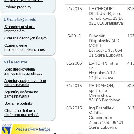
jazyku a iných jazykoch
Právne predpisy
21/2015
LE CHEQUE
31
DEJEUNER, s.r.o.
Tomašíková 23/D,
Užívateľský servis
821 010Bratislava
Slobodný prístup k
informáciám
5/2015
Ľubomír
10
Ochrana osobných údajov
Dlugolinský ALD
MOBIL
Oznamovanie
protispoločenskej činnosti
Levočská 33, 064
01 Stará Ľubovňa
Naše registre
31/2005
EVROFIN Int, s
44
r.o.
Sprostredkovatelia
Hejdoková 12-
zamestnania za úhradu
14,Bratislava
Agentúry podporovaného
zamestnávania
61/2015
PERGAMON,
31
spol. s.r.o.,
Agentúry dočasného
Chemická 1,
zamestnávania
83106 Bratislava
Sociálne podniky
60/2015
Ing.František
31
Chránené dielne a
Volařik-
chránené pracoviská
Gascentrum
Zimná 109, 06401
Stará Ľubovňa