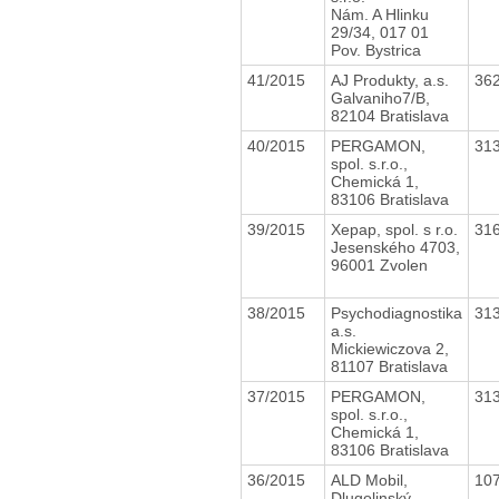
Nám. A Hlinku
29/34, 017 01
Pov. Bystrica
41/2015
AJ Produkty, a.s.
36
Galvaniho7/B,
82104 Bratislava
40/2015
PERGAMON,
31
spol. s.r.o.,
Chemická 1,
83106 Bratislava
39/2015
Xepap, spol. s r.o.
31
Jesenského 4703,
96001 Zvolen
38/2015
Psychodiagnostika
31
a.s.
Mickiewiczova 2,
81107 Bratislava
37/2015
PERGAMON,
31
spol. s.r.o.,
Chemická 1,
83106 Bratislava
36/2015
ALD Mobil,
10
Dlugolinský