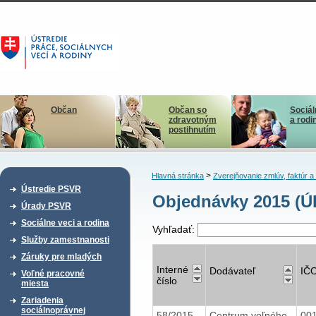
Občan
Občan so
Sociál
zdravotným
a rodi
postihnutím
>
Hlavná stránka
Zverejňovanie zmlúv, faktúr 
Ústredie PSVR
Objednávky 2015 (Ú
Úrady PSVR
Sociálne veci a rodina
Vyhľadať:
Služby zamestnanosti
Záruky pre mladých
Interné
Dodávateľ
IČ
Voľné pracovné
číslo
miesta
Zariadenia
sociálnoprávnej
58/2015
Centrum voľného
00