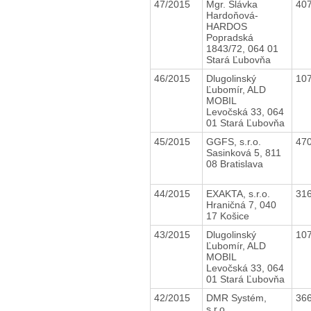
47/2015
Mgr. Slávka
40
Hardoňová-
HARDOS
Popradská
1843/72, 064 01
Stará Ľubovňa
46/2015
Dlugolinský
10
Ľubomír, ALD
MOBIL
Levočská 33, 064
01 Stará Ľubovňa
45/2015
GGFS, s.r.o.
47
Sasinková 5, 811
08 Bratislava
44/2015
EXAKTA, s.r.o.
31
Hraničná 7, 040
17 Košice
43/2015
Dlugolinský
10
Ľubomír, ALD
MOBIL
Levočská 33, 064
01 Stará Ľubovňa
42/2015
DMR Systém,
36
s.r.o.