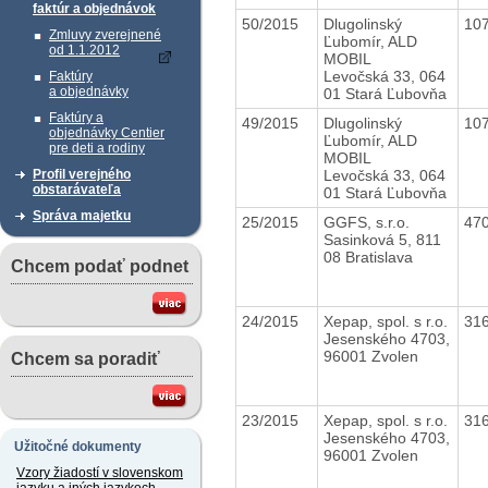
faktúr a objednávok
50/2015
Dlugolinský
10
Zmluvy zverejnené
Ľubomír, ALD
od 1.1.2012
MOBIL
Levočská 33, 064
Faktúry
a objednávky
01 Stará Ľubovňa
Faktúry a
49/2015
Dlugolinský
10
objednávky Centier
Ľubomír, ALD
pre deti a rodiny
MOBIL
Levočská 33, 064
Profil verejného
obstarávateľa
01 Stará Ľubovňa
Správa majetku
25/2015
GGFS, s.r.o.
47
Sasinková 5, 811
08 Bratislava
Chcem podať podnet
24/2015
Xepap, spol. s r.o.
31
Jesenského 4703,
96001 Zvolen
Chcem sa poradiť
23/2015
Xepap, spol. s r.o.
31
Jesenského 4703,
Užitočné dokumenty
96001 Zvolen
Vzory žiadostí v slovenskom