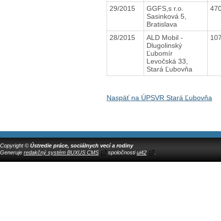
29/2015
GGFS,s r.o.
47
Sasinková 5,
Bratislava
28/2015
ALD Mobil -
10
Dlugolinský
Ľubomír
Levočská 33,
Stará Ľubovňa
Naspäť na ÚPSVR Stará Ľubovňa
Copyright ©
Ústredie práce, sociálnych vecí a rodiny
Generuje
redakčný systém BUXUS CMS
spoločnosti
ui42
.