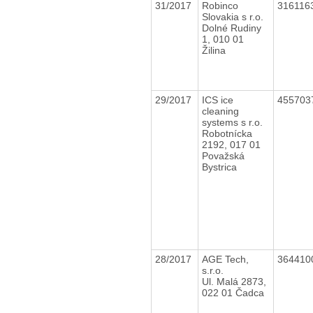
31/2017
Robinco
316116
Slovakia s r.o.
Dolné Rudiny
1, 010 01
Žilina
29/2017
ICS ice
455703
cleaning
systems s r.o.
Robotnícka
2192, 017 01
Považská
Bystrica
28/2017
AGE Tech,
364410
s.r.o.
Ul. Malá 2873,
022 01 Čadca