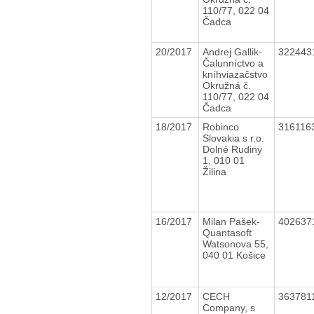
110/77, 022 04
Čadca
20/2017
Andrej Gallik-
322443
Čalunníctvo a
kníhviazačstvo
Okružná č.
110/77, 022 04
Čadca
18/2017
Robinco
316116
Slovakia s r.o.
Dolné Rudiny
1, 010 01
Žilina
16/2017
Milan Pašek-
402637
Quantasoft
Watsonova 55,
040 01 Košice
12/2017
CECH
363781
Company, s