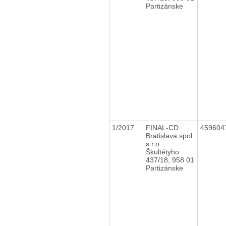
Partizánske
1/2017
FINAL-CD
459604
Bratislava spol.
s r.o.
Škultétyho
437/18, 958 01
Partizánske