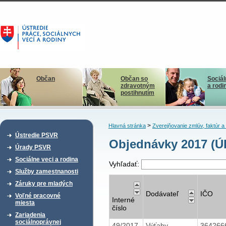
Občan
Občan so
Sociál
zdravotným
a rodi
postihnutím
>
Hlavná stránka
Zverejňovanie zmlúv, faktúr 
Ústredie PSVR
Objednávky 2017 (
Úrady PSVR
Sociálne veci a rodina
Vyhľadať:
Služby zamestnanosti
Záruky pre mladých
Dodávateľ
IČO
Voľné pracovné
Interné
miesta
číslo
Zariadenia
sociálnoprávnej
49/2017
Výťahy
364266