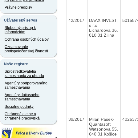
jazyku a iných jazykoch
Právne predpisy
42/2017
DAAX INVEST,
501557
Užívateľský servis
s r.o.
Slobodný prístup k
Lichardova 36,
informáciám
010 01 Žilina
Ochrana osobných údajov
Oznamovanie
protispoločenskej činnosti
Naše registre
Sprostredkovatelia
zamestnania za úhradu
Agentúry podporovaného
zamestnávania
Agentúry dočasného
zamestnávania
Sociálne podniky
Chránené dielne a
chránené pracoviská
39/2017
Milan Pašek-
402637
Quantasoft
Watsonova 55,
040 01 Košice