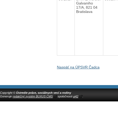
Galvaniho
17/A, 821 04
Bratislava
Naspäť na ÚPSVR Čadca
Copyright ©
Ústredie práce, sociálnych vecí a rodiny
Generuje
redakčný systém BUXUS CMS
spoločnosti
ui42
.