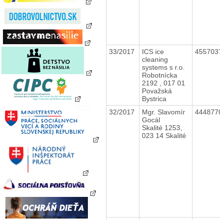
33/2017
ICS ice
455703
cleaning
systems s r.o.
Robotnícka
2192 , 017 01
Považská
Bystrica
32/2017
Mgr. Slavomír
444877
Gocál
Skalité 1253,
023 14 Skalité