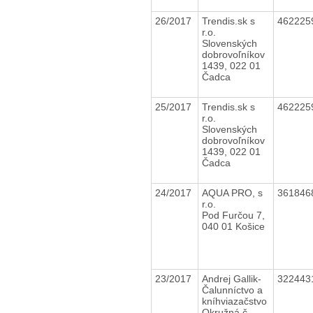
26/2017
Trendis.sk s
462225
r.o.
Slovenských
dobrovoľníkov
1439, 022 01
Čadca
25/2017
Trendis.sk s
462225
r.o.
Slovenských
dobrovoľníkov
1439, 022 01
Čadca
24/2017
AQUA PRO, s
361846
r.o.
Pod Furčou 7,
040 01 Košice
23/2017
Andrej Gallik-
322443
Čalunníctvo a
kníhviazačstvo
Okružná č.