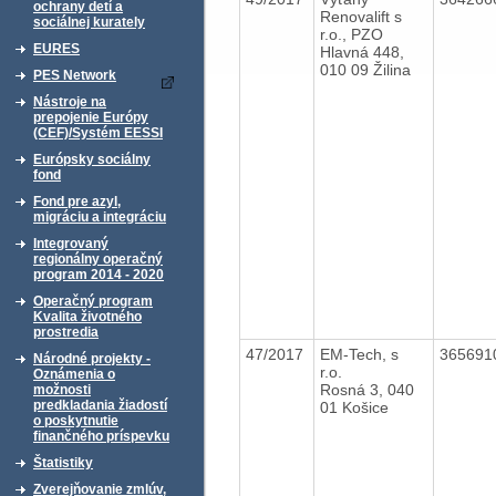
ochrany detí a
Renovalift s
sociálnej kurately
r.o., PZO
EURES
Hlavná 448,
010 09 Žilina
PES Network
Nástroje na
prepojenie Európy
(CEF)/Systém EESSI
Európsky sociálny
fond
Fond pre azyl,
migráciu a integráciu
Integrovaný
regionálny operačný
program 2014 - 2020
Operačný program
Kvalita životného
prostredia
47/2017
EM-Tech, s
365691
Národné projekty -
r.o.
Oznámenia o
Rosná 3, 040
možnosti
predkladania žiadostí
01 Košice
o poskytnutie
finančného príspevku
Štatistiky
Zverejňovanie zmlúv,