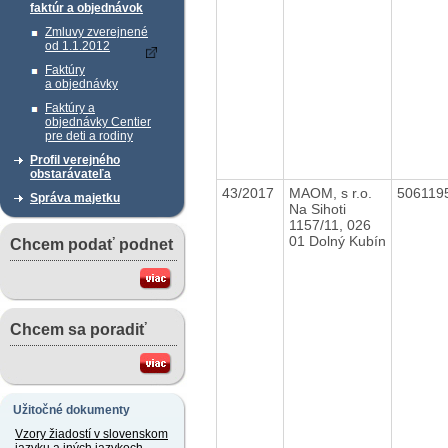
faktúr a objednávok
Zmluvy zverejnené
od 1.1.2012
Faktúry
a objednávky
Faktúry a
objednávky Centier
pre deti a rodiny
Profil verejného
obstarávateľa
43/2017
MAOM, s r.o.
506119
Správa majetku
Na Sihoti
1157/11, 026
01 Dolný Kubín
Chcem podať podnet
Chcem sa poradiť
Užitočné dokumenty
Vzory žiadostí v slovenskom