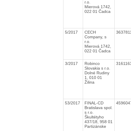
r.o.
Mierová 1742,
022 01 Čadca
5/2017
CECH
363781
Company, s
r.o.
Mierová 1742,
022 01 Čadca
3/2017
Robinco
316116
Slovakia s r.o.
Dolné Rudiny
1, 010 01
Žilina
53/2017
FINAL-CD
459604
Bratislava spol.
s r.o.
Škultétyho
437/18, 958 01
Partizánske