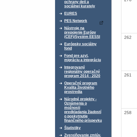
ochrany detí a
sociálnej kurately
EURES
PES Network
Nástroje na
prepojenie Európy
(CEF)/Systém EESSI
262
Európsky sociálny
fond
Fond pre azyl,
migráciu a integráciu
Integrovaný
regionálny operačný
261
program 2014 - 2020
Operačný program
Kvalita životného
prostredia
Národné projekty -
Oznámenia o
možnosti
predkladania žiadostí
258
o poskytnutie
finančného príspevku
Štatistiky
Zverejňovanie zmlúv,