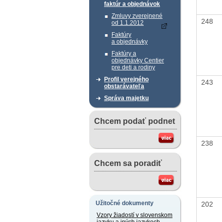
faktúr a objednávok
Zmluvy zverejnené
248
od 1.1.2012
Faktúry
a objednávky
Faktúry a
objednávky Centier
pre deti a rodiny
Profil verejného
243
obstarávateľa
Správa majetku
Chcem podať podnet
238
Chcem sa poradiť
Užitočné dokumenty
202
Vzory žiadostí v slovenskom