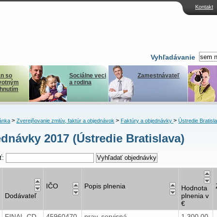
Kontakt
Vyhľadávanie
n so
Sociálne veci
Zamestnávateľ
votným
a rodina
ihnutím
>
>
>
ánka
Zverejňovanie zmlúv, faktúr a objednávok
Faktúry a objednávky
Ústredie Bratisl
dnávky 2017 (Ústredie Bratislava)
ť:
IČO
Popis plnenia
Hodnota
Dodávateľ
plnenia v
€
FINAL-CD
45960470
prav. servisná
1,300,00