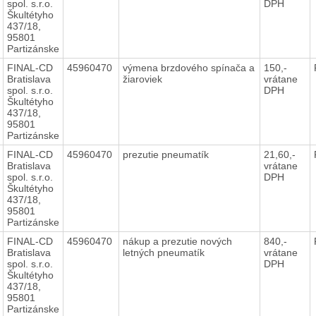
spol. s.r.o.
DPH
Škultétyho
437/18,
95801
Partizánske
FINAL-CD
45960470
výmena brzdového spínača a
150,-
Bratislava
žiaroviek
vrátane
spol. s.r.o.
DPH
Škultétyho
437/18,
95801
Partizánske
FINAL-CD
45960470
prezutie pneumatík
21,60,-
Bratislava
vrátane
spol. s.r.o.
DPH
Škultétyho
437/18,
95801
Partizánske
FINAL-CD
45960470
nákup a prezutie nových
840,-
Bratislava
letných pneumatík
vrátane
spol. s.r.o.
DPH
Škultétyho
437/18,
95801
Partizánske