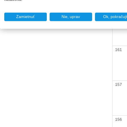
169
Zamietnuť
Nie, uprav
Ok, pokračuj
161
157
156