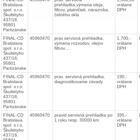
Bratislava
prehliadka,výmena oleja,
vrátane
spol. s.r.o.
filtrov, platničiek, nárazníka,
DPH
Škultétyho
čelného skla
437/18,
95801
Partizánske
FINAL-CD
45960470
prav.servisná prehliadka,
1,700,-
Bratislava
výmena rozvodov, olejov
vrátane
spol. s.r.o.
filtrov.....
DPH
Škultétyho
437/18,
95801
Partizánske
FINAL-CD
45960470
prav. servisná prehliadka,
190,-
Bratislava
diagnostikovanie závady
vrátane
spol. s.r.o.
DPH
Škultétyho
437/18,
95801
Partizánske
FINAL-CD
45960470
pravid.servisná prehliadka po
395,-
Bratislava
1 roku resp. 30000 km
vrátane
spol. s.r.o.
DPH
Škultétyho
437/18,
95801