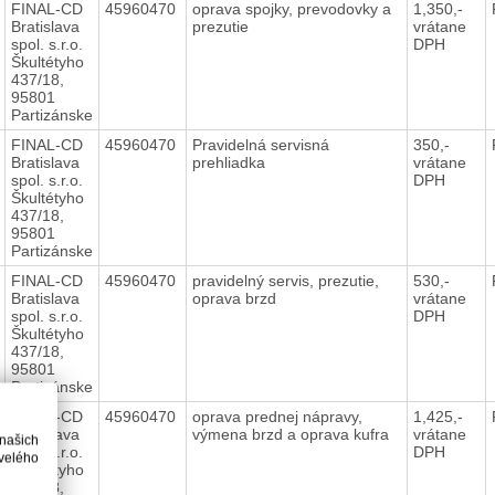
FINAL-CD
45960470
oprava spojky, prevodovky a
1,350,-
Bratislava
prezutie
vrátane
spol. s.r.o.
DPH
Škultétyho
437/18,
95801
Partizánske
FINAL-CD
45960470
Pravidelná servisná
350,-
Bratislava
prehliadka
vrátane
spol. s.r.o.
DPH
Škultétyho
437/18,
95801
Partizánske
FINAL-CD
45960470
pravidelný servis, prezutie,
530,-
Bratislava
oprava brzd
vrátane
spol. s.r.o.
DPH
Škultétyho
437/18,
95801
Partizánske
FINAL-CD
45960470
oprava prednej nápravy,
1,425,-
Bratislava
výmena brzd a oprava kufra
vrátane
 našich
spol. s.r.o.
DPH
velého
Škultétyho
437/18,