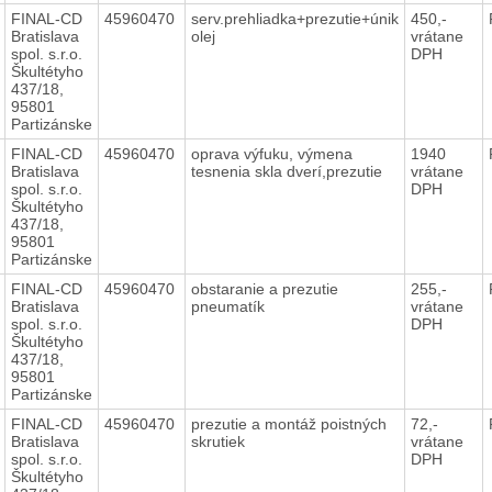
FINAL-CD
45960470
serv.prehliadka+prezutie+únik
450,-
Bratislava
olej
vrátane
spol. s.r.o.
DPH
Škultétyho
437/18,
95801
Partizánske
FINAL-CD
45960470
oprava výfuku, výmena
1940
Bratislava
tesnenia skla dverí,prezutie
vrátane
spol. s.r.o.
DPH
Škultétyho
437/18,
95801
Partizánske
FINAL-CD
45960470
obstaranie a prezutie
255,-
Bratislava
pneumatík
vrátane
spol. s.r.o.
DPH
Škultétyho
437/18,
95801
Partizánske
FINAL-CD
45960470
prezutie a montáž poistných
72,-
Bratislava
skrutiek
vrátane
spol. s.r.o.
DPH
Škultétyho