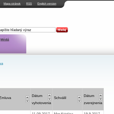
Mapa stránok
RSS
English version
Médiá
ava
Dátum
Dátum
Zmluva
Schválil
vyhotovenia
zverejnenia
11.09.2017
Mgr.Kristína
19.9.2017