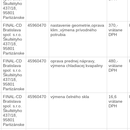
Škultétyho
437/18,
95801
Partizánske
FINAL-CD
45960470
nastavenie geometrie,oprava
370,-
Bratislava
klim.,výmena prívodného
vrátane
spol. s.r.o.
potrubia
DPH
Škultétyho
437/18,
95801
Partizánske
FINAL-CD
45960470
oprava prednej nápravy,
480,-
Bratislava
výmena chladiacej kvapaliny
vrátane
spol. s.r.o.
DPH
Škultétyho
437/18,
95801
Partizánske
FINAL-CD
45960470
výmena čelného skla
16,6
Bratislava
vrátane
spol. s.r.o.
DPH
Škultétyho
437/18,
95801
Partizánske