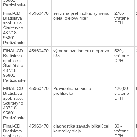
Partizánske
Final-CD
45960470
servisná prehliadka, výmena
270,-
Bratislava
oleja, olejový filter
vrátane
spol. s.r.o.
DPH
Škultétyho
437/18,
95801
Partizánske
FINAL-CD
45960470
výmena svetlometu a oprava
520,-
Bratislava
bŕzd
vrátane
spol. s.r.o.
DPH
Škultétyho
437/18,
95801
Partizánske
FINAL-CD
45960470
Pravidelná servisná
420,00
Bratislava
prehliadka
vrátane
spol. s.r.o.
DPH
Škultétyho
437/18,
95801
Partizánske
Final-CD
45960470
diagnostika závady blikajúcej
30,-
Bratislava
kontrolky oleja
vrátane
spol. s.r.o.
DPH