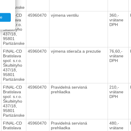
95801
Partizánske
FINAL-CD
45960470
výmena ventilu
360,-
te
Bratislava
vrátane
spol. s.r.o.
DPH
Škultétyho
437/18,
95801
Partizánske
FINAL-CD
45960470
výmena stierača a prezutie
76,60,-
Bratislava
vrátane
spol. s.r.o.
DPH
Škultétyho
437/18,
95801
Partizánske
FINAL-CD
45960470
Pravidelná servisná
210,-
Bratislava
prehliadka
vrátane
spol. s.r.o.
DPH
Škultétyho
437/18,
95801
Partizánske
FINAL-CD
45960470
Pravidelná servisná
480,-
Bratislava
prehliadka
vrátane