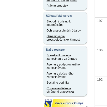
jazyku a iných jazykoch
Právne predpisy
Užívateľský servis
197
Slobodný prístup k
informáciám
Ochrana osobných údajov
Oznamovanie
protispoločenskej činnosti
Naše registre
196
Sprostredkovatelia
zamestnania za úhradu
Agentúry podporovaného
zamestnávania
Agentúry dočasného
zamestnávania
192
Sociálne podniky
Chránené dielne a
chránené pracoviská