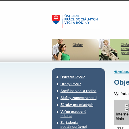
Občan
Obča
zdra
post
Hlavná str
Ústredie PSVR
Obje
Úrady PSVR
Sociálne veci a rodina
Vyhľada
Služby zamestnanosti
Záruky pre mladých
Voľné pracovné
Interné
miesta
číslo
Zariadenia
sociálnoprávnej
276