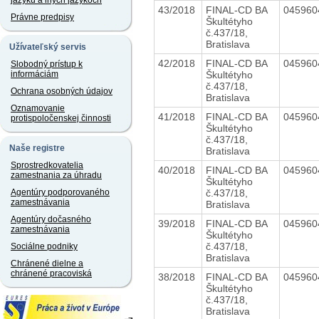
jazyku a iných jazykoch
43/2018
FINAL-CD BA
04596
Právne predpisy
Škultétyho
č.437/18,
Bratislava
Užívateľský servis
42/2018
FINAL-CD BA
04596
Slobodný prístup k
Škultétyho
informáciám
č.437/18,
Ochrana osobných údajov
Bratislava
Oznamovanie
41/2018
FINAL-CD BA
04596
protispoločenskej činnosti
Škultétyho
č.437/18,
Naše registre
Bratislava
Sprostredkovatelia
40/2018
FINAL-CD BA
04596
zamestnania za úhradu
Škultétyho
č.437/18,
Agentúry podporovaného
zamestnávania
Bratislava
Agentúry dočasného
39/2018
FINAL-CD BA
04596
zamestnávania
Škultétyho
č.437/18,
Sociálne podniky
Bratislava
Chránené dielne a
chránené pracoviská
38/2018
FINAL-CD BA
04596
Škultétyho
č.437/18,
Bratislava