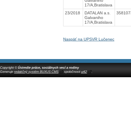
Galvaniho
17/A,Bratislava
23/2018
DATALAN a.s.
35810
Galvaniho
17/A,Bratislava
Naspäť na UPSVR Lučenec
Copyright ©
Ústredie práce, sociálnych vecí a rodiny
Generuje
redakčný systém BUXUS CMS
spoločnosti
ui42
.