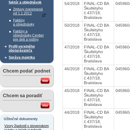
faktúr a objednávok
54/2018
FINAL-CD BA
04596
Škultétyho
Zmluvy zverejnené
č.437/18,
od 1.1.2012
Bratislava
Faktúry
a objednávky
50/2018
FINAL-CD BA
04596
Škultétyho
Faktúry a
č.437/18,
objednávky Centier
Bratislava
pre deti a rodiny
Profil verejného
47/2018
FINAL-CD BA
04596
obstarávateľa
Škultétyho
č.437/18,
Správa majetku
Bratislava
46/2018
FINAL-CD BA
04596
Chcem podať podnet
Škultétyho
č.437/18,
Bratislava
45/2018
FINAL-CD BA
04596
Škultétyho
Chcem sa poradiť
č.437/18,
Bratislava
44/2018
FINAL-CD BA
04596
Škultétyho
Užitočné dokumenty
č.437/18,
Bratislava
Vzory žiadostí v slovenskom