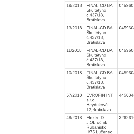
19/2018
FINAL-CD BA
04596
Škultétyho
č.437/18,
Bratislava
13/2018
FINAL-CD BA
04596
Škultétyho
č.437/18,
Bratislava
11/2018
FINAL-CD BA
04596
Škultétyho
č.437/18,
Bratislava
10/2018
FINAL-CD BA
04596
Škultétyho
č.437/18,
Bratislava
57/2018
EVROFIN INT
44563
s.r.o.
Heyduková
12,Bratislava
48/2018
Elektro D -
32626
J.Obročník
Rúbanisko
II/75 Lučenec