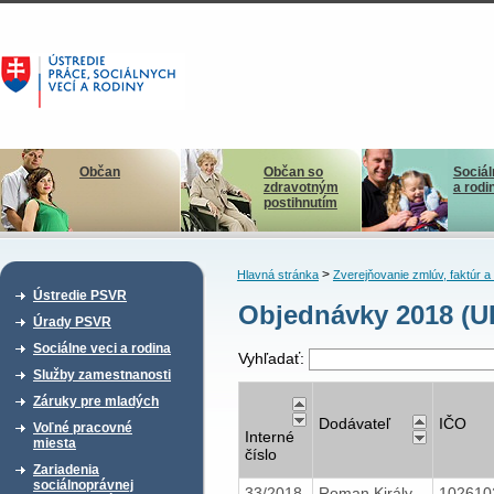
Občan
Občan so
Sociál
zdravotným
a rodi
postihnutím
>
Hlavná stránka
Zverejňovanie zmlúv, faktúr 
Ústredie PSVR
Objednávky 2018 (U
Úrady PSVR
Sociálne veci a rodina
Vyhľadať:
Služby zamestnanosti
Záruky pre mladých
Dodávateľ
IČO
Voľné pracovné
Interné
miesta
číslo
Zariadenia
sociálnoprávnej
33/2018
Roman Király-
10261