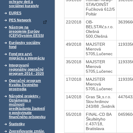
ochrany detí a
STAVOINŠT
sociálnej kurately
Fučíková 612/5
EURES
Poltár
PES Network
22/2018
OB-
36396
BELSTAV,s.r.o.
Nástroje na
Olešná
prepojenie Európy
(CEF)/Systém EESSI
500,Olešná
Európsky sociálny
49/2018
MAJSTER
11933
fond
Mierová
5705,Lučenec
Fond pre azyl,
migráciu a integráciu
35/2018
MAJSTER
11933
Integrovaný
Mierová
regionálny operačný
5705,Lučenec
program 2014 - 2020
17/2018
MAJSTER
11933
Operačný program
Mierová
Kvalita životného
5705,Lučenec
prostredia
Národné projekty -
14/2018
Gras Sk,s.r.o.
44764
Oznámenia o
Slov.hrdinov
možnosti
243/88 ,Svidník
predkladania žiadostí
o poskytnutie
55/2018
FINAL-CD BA
04596
finančného príspevku
Škultétyho
č.437/18,
Štatistiky
Bratislava
Zverejňovanie zmlúv,