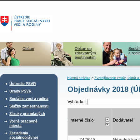
Občan
Občan so
Sociál
zdravotným
a rodi
postihnutím
>
Hlavná stránka
Zverejňovanie zmlúv, faktúr 
Ústredie PSVR
Objednávky 2018 (Ú
Úrady PSVR
Sociálne veci a rodina
Vyhľadať:
Služby zamestnanosti
Záruky pre mladých
Interné číslo
Dodávateľ
Voľné pracovné
miesta
Zariadenia
sociálnoprávnej
74/2018
Národné kari