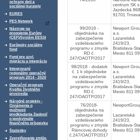
ochrany detí a
centrum SK s.
sociálnej kurately
Jazdecká 868
EURES
91701 Trnav
PES Network
99/2018 -
Newport Grou
Nástroje na
objednávka na
a.s.
prepojenie Európy
(CEF)/Systém EESSI
zabezpečenie
Lazaretská
vzdelávacieho
2419/23,
Európsky sociálny
programu v zmysle
Bratislava-St
fond
RD č.
Mesto 811 09
Fond pre azyl,
247/OAOTP/2017
migráciu a integráciu
98/2018 - dodatok
Newport Grou
Integrovaný
č. 1 k objednávke
a.s.
regionálny operačný
na zabezpečenie
Lazaretská
program 2014 - 2020
vzdelávacieho
2419/23,
Operačný program
programu v zmysle
Bratislava-St
Kvalita životného
RD č.
Mesto 811 09
prostredia
247/OAOTP/2017
Národné projekty -
76/2018-
NewportGroup
Oznámenia o
objednávka na
možnosti
predkladania žiadostí
zabezpečenie
Lazaretská
o poskytnutie
vzdelávacieho
2419/23,
finančného príspevku
programu v zmysle
Bratislava-St
Rámcovej dohody
Mesto 811 09
Štatistiky
č.247/OAOTP/2017
Zverejňovanie zmlúv,