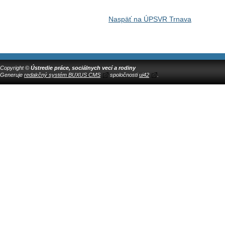
Naspäť na ÚPSVR Trnava
Copyright ©
Ústredie práce, sociálnych vecí a rodiny
Generuje
redakčný systém BUXUS CMS
spoločnosti
ui42
.