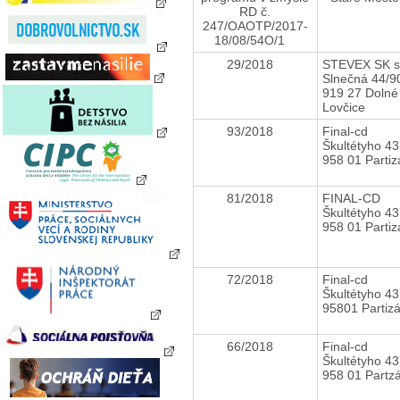
RD č.
247/OAOTP/2017-
18/08/54O/1
29/2018
STEVEX SK s.
Slnečná 44/9
919 27 Dolné
Lovčice
93/2018
Final-cd
Škultétyho 43
958 01 Parti
81/2018
FINAL-CD
Škultétyho 43
958 01 Parti
72/2018
Final-cd
Škultétyho 43
95801 Partiz
66/2018
Final-cd
Škultétyho 43
958 01 Partz