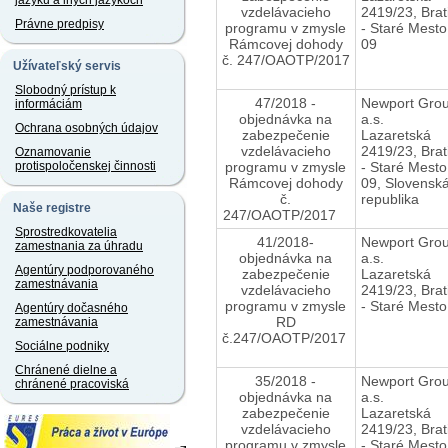
jazyku a iných jazykoch
vzdelávacieho
2419/23, Brat
Právne predpisy
programu v zmysle
- Staré Mesto
Rámcovej dohody
09
č. 247/OAOTP/2017
Užívateľský servis
Slobodný prístup k
47/2018 -
Newport Grou
informáciám
objednávka na
a.s.
Ochrana osobných údajov
zabezpečenie
Lazaretská
vzdelávacieho
2419/23, Brat
Oznamovanie
programu v zmysle
- Staré Mesto
protispoločenskej činnosti
Rámcovej dohody
09, Slovensk
č.
republika
Naše registre
247/OAOTP/2017
Sprostredkovatelia
41/2018-
Newport Grou
zamestnania za úhradu
objednávka na
a.s.
Agentúry podporovaného
zabezpečenie
Lazaretská
zamestnávania
vzdelávacieho
2419/23, Brat
programu v zmysle
- Staré Mesto
Agentúry dočasného
RD
zamestnávania
č.247/OAOTP/2017
Sociálne podniky
Chránené dielne a
35/2018 -
Newport Grou
chránené pracoviská
objednávka na
a.s.
zabezpečenie
Lazaretská
vzdelávacieho
2419/23, Brat
programu v zmysle
- Staré Mesto