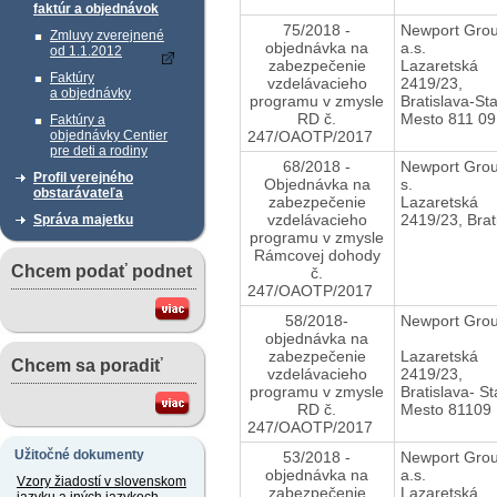
faktúr a objednávok
75/2018 -
Newport Grou
Zmluvy zverejnené
objednávka na
a.s.
od 1.1.2012
zabezpečenie
Lazaretská
Faktúry
vzdelávacieho
2419/23,
a objednávky
programu v zmysle
Bratislava-St
RD č.
Mesto 811 09
Faktúry a
247/OAOTP/2017
objednávky Centier
pre deti a rodiny
68/2018 -
Newport Grou
Profil verejného
Objednávka na
s.
obstarávateľa
zabezpečenie
Lazaretská
vzdelávacieho
2419/23, Brat
Správa majetku
programu v zmysle
Rámcovej dohody
Chcem podať podnet
č.
247/OAOTP/2017
58/2018-
Newport Grou
objednávka na
zabezpečenie
Lazaretská
Chcem sa poradiť
vzdelávacieho
2419/23,
programu v zmysle
Bratislava- St
RD č.
Mesto 81109
247/OAOTP/2017
Užitočné dokumenty
53/2018 -
Newport Grou
objednávka na
a.s.
Vzory žiadostí v slovenskom
zabezpečenie
Lazaretská