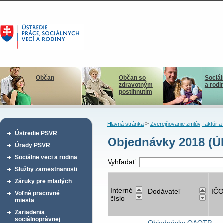
Občan
Občan so
Sociál
zdravotným
a rodi
postihnutím
>
Hlavná stránka
Zverejňovanie zmlúv, faktúr 
Ústredie PSVR
Objednávky 2018 (Ú
Úrady PSVR
Sociálne veci a rodina
Vyhľadať:
Služby zamestnanosti
Záruky pre mladých
Interné
Dodávateľ
IČ
Voľné pracovné
číslo
miesta
Zariadenia
sociálnoprávnej
Objednávky OAOTP