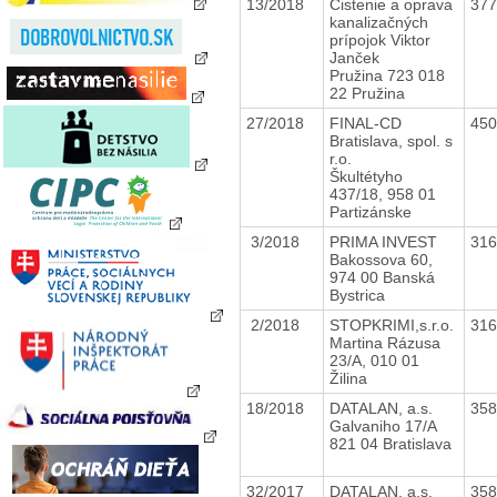
13/2018
Čistenie a oprava
37
kanalizačných
prípojok Viktor
Janček
Pružina 723 018
22 Pružina
27/2018
FINAL-CD
45
Bratislava, spol. s
r.o.
Škultétyho
437/18, 958 01
Partizánske
3/2018
PRIMA INVEST
31
Bakossova 60,
974 00 Banská
Bystrica
2/2018
STOPKRIMI,s.r.o.
31
Martina Rázusa
23/A, 010 01
Žilina
18/2018
DATALAN, a.s.
35
Galvaniho 17/A
821 04 Bratislava
32/2017
DATALAN, a.s.
35