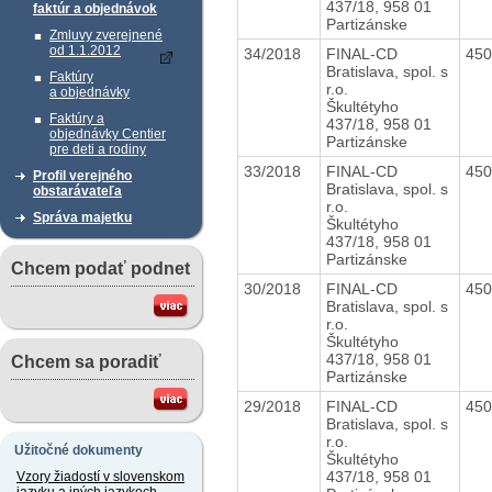
437/18, 958 01
faktúr a objednávok
Partizánske
Zmluvy zverejnené
od 1.1.2012
34/2018
FINAL-CD
45
Bratislava, spol. s
Faktúry
r.o.
a objednávky
Škultétyho
Faktúry a
437/18, 958 01
objednávky Centier
Partizánske
pre deti a rodiny
33/2018
FINAL-CD
45
Profil verejného
Bratislava, spol. s
obstarávateľa
r.o.
Správa majetku
Škultétyho
437/18, 958 01
Partizánske
Chcem podať podnet
30/2018
FINAL-CD
45
Bratislava, spol. s
r.o.
Škultétyho
437/18, 958 01
Chcem sa poradiť
Partizánske
29/2018
FINAL-CD
45
Bratislava, spol. s
r.o.
Užitočné dokumenty
Škultétyho
437/18, 958 01
Vzory žiadostí v slovenskom