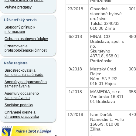
jazyku a iných jazykoch
Partizánske
Právne predpisy
23/2018
Obvodné
00
stavebné bytové
družstvo
Užívateľský servis
Tulská 3240/33
Slobodný prístup k
010 08 Žilina
informáciám
6/2018
FINAL-CD
45
Ochrana osobných údajov
Bratislava, spol. s
r.o.
Oznamovanie
protispoločenskej činnosti
Škultétyho
437/18, 958 01
Partizánske
Naše registre
9/2018
Mestský úrad
00
Sprostredkovatelia
Rajec
zamestnania za úhradu
Nám. SNP 2/2
Agentúry podporovaného
015 01 Rajec
zamestnávania
1/2018
MAMEDIA, s.r.o
35
Agentúry dočasného
Ventúrska 16 811
zamestnávania
01 Bratislava
Sociálne podniky
Chránené dielne a
12/2018
Ivan Dorčík
47
chránené pracoviská
Námestie Ľ. Fullu
1666/9, 010 08
Žilina