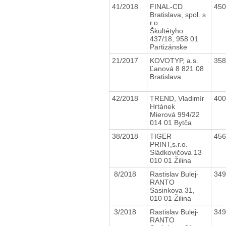
41/2018
FINAL-CD
45
Bratislava, spol. s
r.o.
Škultétyho
437/18, 958 01
Partizánske
21/2017
KOVOTYP, a.s.
35
Ľanová 8 821 08
Bratislava
42/2018
TREND, Vladimír
40
Hrtánek
Mierová 994/22
014 01 Bytča
38/2018
TIGER
45
PRINT,s.r.o.
Sládkovičova 13
010 01 Žilina
8/2018
Rastislav Bulej-
34
RANTO
Sasinkova 31,
010 01 Žilina
3/2018
Rastislav Bulej-
34
RANTO