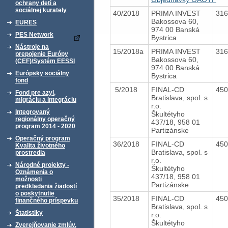
ochrany detí a
sociálnej kurately
40/2018
PRIMA INVEST
31
Bakossova 60,
EURES
974 00 Banská
PES Network
Bystrica
Nástroje na
15/2018a
PRIMA INVEST
31
prepojenie Európy
Bakossova 60,
(CEF)/Systém EESSI
974 00 Banská
Európsky sociálny
Bystrica
fond
5/2018
FINAL-CD
45
Fond pre azyl,
Bratislava, spol. s
migráciu a integráciu
r.o.
Integrovaný
Škultétyho
regionálny operačný
437/18, 958 01
program 2014 - 2020
Partizánske
Operačný program
36/2018
FINAL-CD
45
Kvalita životného
Bratislava, spol. s
prostredia
r.o.
Národné projekty -
Škultétyho
Oznámenia o
437/18, 958 01
možnosti
Partizánske
predkladania žiadostí
o poskytnutie
35/2018
FINAL-CD
45
finančného príspevku
Bratislava, spol. s
Štatistiky
r.o.
Škultétyho
Zverejňovanie zmlúv,