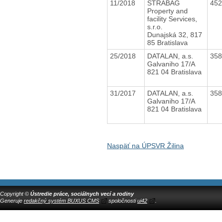
11/2018
STRABAG
45
Property and
facility Services,
s.r.o.
Dunajská 32, 817
85 Bratislava
25/2018
DATALAN, a.s.
35
Galvaniho 17/A
821 04 Bratislava
31/2017
DATALAN, a.s.
35
Galvaniho 17/A
821 04 Bratislava
Naspäť na ÚPSVR Žilina
Copyright ©
Ústredie práce, sociálnych vecí a rodiny
Generuje
redakčný systém BUXUS CMS
spoločnosti
ui42
.