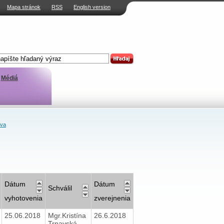
Mapa stránok
RSS
English version
Médiá
ava
Dátum
Dátum
Schválil
vyhotovenia
zverejnenia
25.06.2018
Mgr.Kristína
26.6.2018
Trnavská