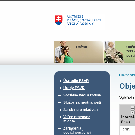
Občan
Obča
zdra
post
Hlavná str
Ústredie PSVR
Obje
Úrady PSVR
Sociálne veci a rodina
Vyhľada
Služby zamestnanosti
Záruky pre mladých
Interné
Voľné pracovné
miesta
číslo
Zariadenia
235
sociálnoprávnej