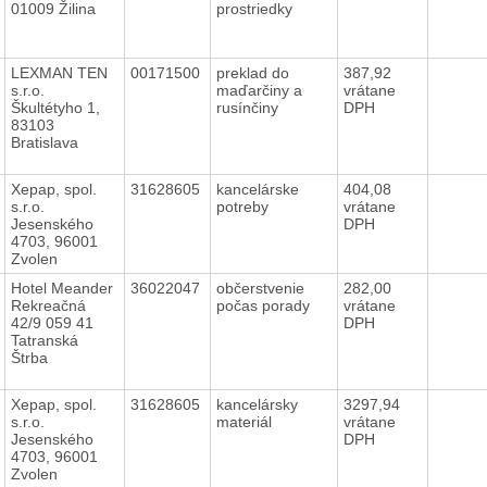
01009 Žilina
prostriedky
LEXMAN TEN
00171500
preklad do
387,92
s.r.o.
maďarčiny a
vrátane
Škultétyho 1,
rusínčiny
DPH
83103
Bratislava
Xepap, spol.
31628605
kancelárske
404,08
s.r.o.
potreby
vrátane
Jesenského
DPH
4703, 96001
Zvolen
Hotel Meander
36022047
občerstvenie
282,00
Rekreačná
počas porady
vrátane
42/9 059 41
DPH
Tatranská
Štrba
Xepap, spol.
31628605
kancelársky
3297,94
s.r.o.
materiál
vrátane
Jesenského
DPH
4703, 96001
Zvolen