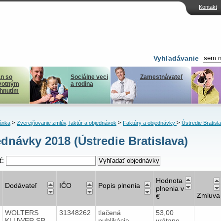
Kontakt
Vyhľadávanie
n so
Sociálne veci
Zamestnávateľ
votným
a rodina
ihnutím
>
>
>
ánka
Zverejňovanie zmlúv, faktúr a objednávok
Faktúry a objednávky
Ústredie Bratisl
dnávky 2018 (Ústredie Bratislava)
ť:
Hodnota
Dodávateľ
IČO
Popis plnenia
plnenia v
Zmluva
€
WOLTERS
31348262
tlačená
53,00
KLUWER SR,
publikácia
vrátane