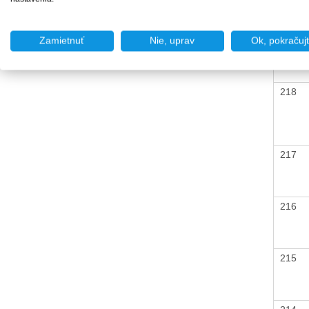
219
Zamietnuť
Nie, uprav
Ok, pokračuj
218
217
216
215