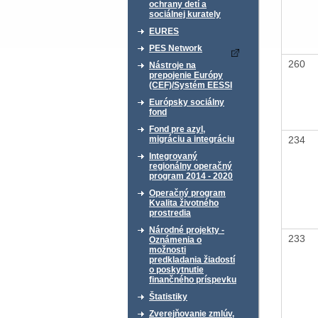
ochrany detí a
sociálnej kurately
EURES
PES Network
260
Nástroje na
prepojenie Európy
(CEF)/Systém EESSI
Európsky sociálny
fond
Fond pre azyl,
234
migráciu a integráciu
Integrovaný
regionálny operačný
program 2014 - 2020
Operačný program
Kvalita životného
prostredia
Národné projekty -
233
Oznámenia o
možnosti
predkladania žiadostí
o poskytnutie
finančného príspevku
Štatistiky
Zverejňovanie zmlúv,