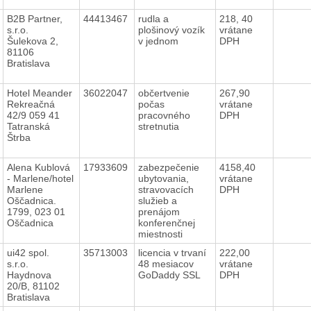
B2B Partner,
44413467
rudla a
218, 40
s.r.o.
plošinový vozík
vrátane
Šulekova 2,
v jednom
DPH
81106
Bratislava
Hotel Meander
36022047
občertvenie
267,90
Rekreačná
počas
vrátane
42/9 059 41
pracovného
DPH
Tatranská
stretnutia
Štrba
Alena Kublová
17933609
zabezpečenie
4158,40
- Marlene/hotel
ubytovania,
vrátane
Marlene
stravovacích
DPH
Oščadnica.
služieb a
1799, 023 01
prenájom
Oščadnica
konferenčnej
miestnosti
ui42 spol.
35713003
licencia v trvaní
222,00
s.r.o.
48 mesiacov
vrátane
Haydnova
GoDaddy SSL
DPH
20/B, 81102
Bratislava