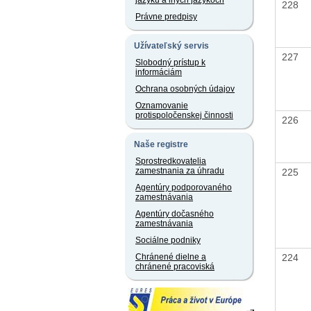
jazyku a iných jazykoch
228
Právne predpisy
Užívateľský servis
227
Slobodný prístup k
informáciám
Ochrana osobných údajov
Oznamovanie
protispoločenskej činnosti
226
Naše registre
Sprostredkovatelia
zamestnania za úhradu
225
Agentúry podporovaného
zamestnávania
Agentúry dočasného
zamestnávania
Sociálne podniky
224
Chránené dielne a
chránené pracoviská