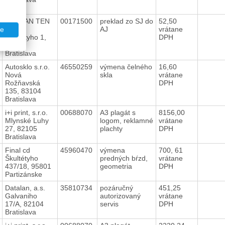
LEXMAN TEN
00171500
preklad zo SJ do
52,50
s.r.o.
AJ
vrátane
te
Škultétyho 1,
DPH
83103
Bratislava
Autosklo s.r.o.
46550259
výmena čelného
16,60
Nová
skla
vrátane
Rožňavská
DPH
135, 83104
Bratislava
i+i print, s.r.o.
00688070
A3 plagát s
8156,00
Mlynské Luhy
logom, reklamné
vrátane
27, 82105
plachty
DPH
Bratislava
Final cd
45960470
výmena
700, 61
Škultétyho
predných bŕzd,
vrátane
437/18, 95801
geometria
DPH
Partizánske
Datalan, a.s.
35810734
pozáručný
451,25
Galvaniho
autorizovaný
vrátane
17/A, 82104
servis
DPH
Bratislava