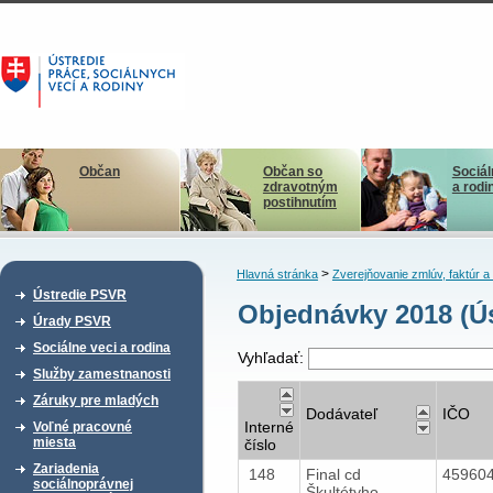
Občan
Občan so
Sociál
zdravotným
a rodi
postihnutím
>
Hlavná stránka
Zverejňovanie zmlúv, faktúr 
Ústredie PSVR
Objednávky 2018 (Ús
Úrady PSVR
Sociálne veci a rodina
Vyhľadať:
Služby zamestnanosti
Záruky pre mladých
Dodávateľ
IČO
Interné
Voľné pracovné
miesta
číslo
Zariadenia
148
Final cd
45960
sociálnoprávnej
Škultétyho