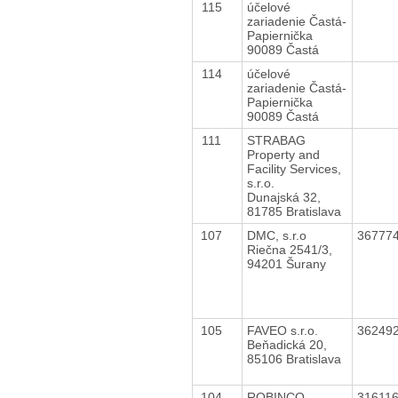
115
účelové
zariadenie Častá-
Papiernička
90089 Častá
114
účelové
zariadenie Častá-
Papiernička
90089 Častá
111
STRABAG
Property and
Facility Services,
s.r.o.
Dunajská 32,
81785 Bratislava
107
DMC, s.r.o
36777
Riečna 2541/3,
94201 Šurany
105
FAVEO s.r.o.
36249
Beňadická 20,
85106 Bratislava
104
ROBINCO
31611