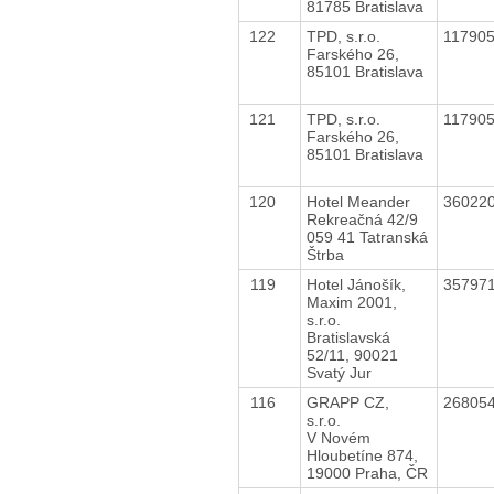
81785 Bratislava
122
TPD, s.r.o.
11790
Farského 26,
85101 Bratislava
121
TPD, s.r.o.
11790
Farského 26,
85101 Bratislava
120
Hotel Meander
36022
Rekreačná 42/9
059 41 Tatranská
Štrba
119
Hotel Jánošík,
35797
Maxim 2001,
s.r.o.
Bratislavská
52/11, 90021
Svatý Jur
116
GRAPP CZ,
26805
s.r.o.
V Novém
Hloubetíne 874,
19000 Praha, ČR