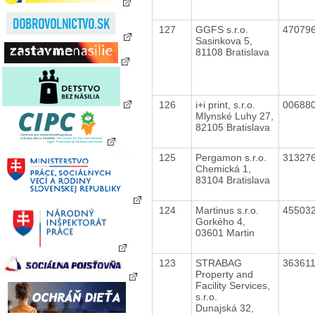
127
GGFS s.r.o.
47079
Sasinkova 5,
81108 Bratislava
126
i+i print, s.r.o.
00688
Mlynské Luhy 27,
82105 Bratislava
125
Pergamon s.r.o.
31327
Chemická 1,
83104 Bratislava
124
Martinus s.r.o.
45503
Gorkého 4,
03601 Martin
123
STRABAG
36361
Property and
Facility Services,
s.r.o.
Dunajská 32,