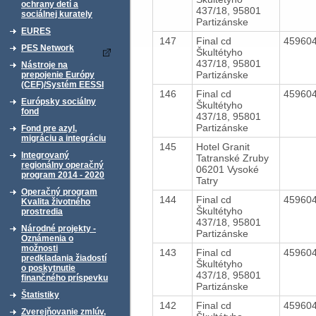
ochrany detí a
437/18, 95801
sociálnej kurately
Partizánske
EURES
147
Final cd
45960
PES Network
Škultétyho
437/18, 95801
Nástroje na
Partizánske
prepojenie Európy
(CEF)/Systém EESSI
146
Final cd
45960
Európsky sociálny
Škultétyho
fond
437/18, 95801
Partizánske
Fond pre azyl,
migráciu a integráciu
145
Hotel Granit
Integrovaný
Tatranské Zruby
regionálny operačný
06201 Vysoké
program 2014 - 2020
Tatry
Operačný program
144
Final cd
45960
Kvalita životného
Škultétyho
prostredia
437/18, 95801
Národné projekty -
Partizánske
Oznámenia o
možnosti
143
Final cd
45960
predkladania žiadostí
Škultétyho
o poskytnutie
437/18, 95801
finančného príspevku
Partizánske
Štatistiky
142
Final cd
45960
Zverejňovanie zmlúv,