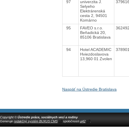
97
univerzita J.
37961
Selyeho
Elektrárenská
cesta 2, 94501
Komárno
95
FAVEO s.r.o.
36249
Beňadická 20,
85106 Bratislava
94
Hotel ACADEMIC
37890
Hviezdoslavova
13,960 01 Zvolen
Naspäť na Ústredie Bratislava
Copyright ©
Ústredie práce, sociálnych vecí a rodiny
Generuje
redakčný systém BUXUS CMS
spoločnosti
ui42
.