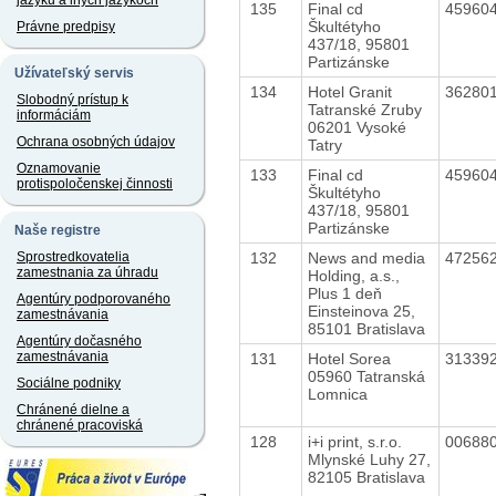
jazyku a iných jazykoch
135
Final cd
45960
Škultétyho
Právne predpisy
437/18, 95801
Partizánske
Užívateľský servis
134
Hotel Granit
36280
Slobodný prístup k
Tatranské Zruby
informáciám
06201 Vysoké
Ochrana osobných údajov
Tatry
Oznamovanie
133
Final cd
45960
protispoločenskej činnosti
Škultétyho
437/18, 95801
Partizánske
Naše registre
132
News and media
47256
Sprostredkovatelia
zamestnania za úhradu
Holding, a.s.,
Plus 1 deň
Agentúry podporovaného
Einsteinova 25,
zamestnávania
85101 Bratislava
Agentúry dočasného
zamestnávania
131
Hotel Sorea
31339
05960 Tatranská
Sociálne podniky
Lomnica
Chránené dielne a
chránené pracoviská
128
i+i print, s.r.o.
00688
Mlynské Luhy 27,
82105 Bratislava