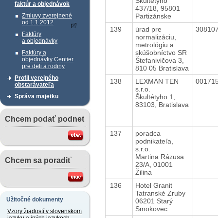
Škultétyho
faktúr a objednávok
437/18, 95801
Partizánske
Zmluvy zverejnené
od 1.1.2012
139
úrad pre
30810
Faktúry
normalizáciu,
a objednávky
metrológiu a
skúšobníctvo SR
Faktúry a
objednávky Centier
Štefanivičova 3,
pre deti a rodiny
810 05 Bratislava
Profil verejného
138
LEXMAN TEN
00171
obstarávateľa
s.r.o.
Škultétyho 1,
Správa majetku
83103, Bratislava
Chcem podať podnet
137
poradca
podnikateľa,
s.r.o.
Martina Rázusa
Chcem sa poradiť
23/A, 01001
Žilina
136
Hotel Granit
Tatranské Zruby
Užitočné dokumenty
06201 Starý
Smokovec
Vzory žiadostí v slovenskom