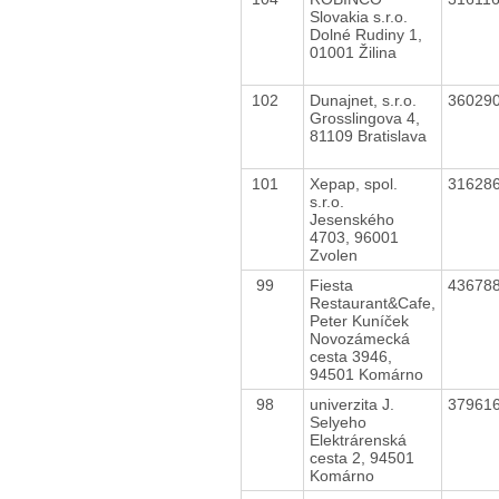
Slovakia s.r.o.
Dolné Rudiny 1,
01001 Žilina
102
Dunajnet, s.r.o.
36029
Grosslingova 4,
81109 Bratislava
101
Xepap, spol.
31628
s.r.o.
Jesenského
4703, 96001
Zvolen
99
Fiesta
43678
Restaurant&Cafe,
Peter Kuníček
Novozámecká
cesta 3946,
94501 Komárno
98
univerzita J.
37961
Selyeho
Elektrárenská
cesta 2, 94501
Komárno