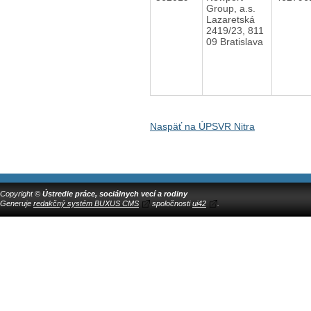
Group, a.s.
Lazaretská
2419/23, 811
09 Bratislava
Naspäť na ÚPSVR Nitra
Copyright ©
Ústredie práce, sociálnych vecí a rodiny
Generuje
redakčný systém BUXUS CMS
spoločnosti
ui42
.