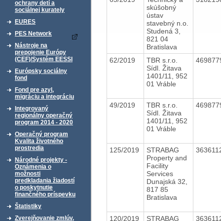
ochrany detí a
skúšobný
sociálnej kurately
ústav
EURES
stavebný n.o.
Studená 3,
PES Network
821 04
Nástroje na
Bratislava
prepojenie Európy
(CEF)/Systém EESSI
62/2019
TBR s.r.o.
469877
Sídl. Žitava
Európsky sociálny
1401/11, 952
fond
01 Vráble
Fond pre azyl,
migráciu a integráciu
49/2019
TBR s.r.o.
469877
Integrovaný
Sídl. Žitava
regionálny operačný
1401/11, 952
program 2014 - 2020
01 Vráble
Operačný program
Kvalita životného
prostredia
125/2019
STRABAG
363611
Property and
Národné projekty -
Facility
Oznámenia o
Services
možnosti
predkladania žiadostí
Dunajská 32,
o poskytnutie
817 85
finančného príspevku
Bratislava
Štatistiky
120/2019
STRABAG
363611
Zverejňovanie zmlúv,