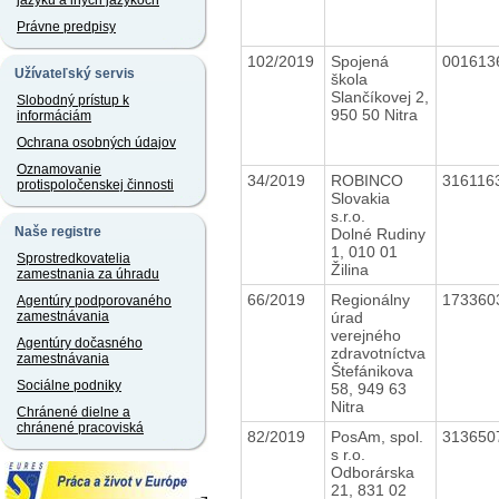
jazyku a iných jazykoch
Právne predpisy
102/2019
Spojená
001613
Užívateľský servis
škola
Slančíkovej 2,
Slobodný prístup k
950 50 Nitra
informáciám
Ochrana osobných údajov
Oznamovanie
34/2019
ROBINCO
316116
protispoločenskej činnosti
Slovakia
s.r.o.
Naše registre
Dolné Rudiny
1, 010 01
Sprostredkovatelia
Žilina
zamestnania za úhradu
66/2019
Regionálny
173360
Agentúry podporovaného
úrad
zamestnávania
verejného
Agentúry dočasného
zdravotníctva
zamestnávania
Štefánikova
Sociálne podniky
58, 949 63
Nitra
Chránené dielne a
chránené pracoviská
82/2019
PosAm, spol.
313650
s r.o.
Odborárska
21, 831 02