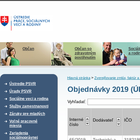
Občan
Občan so
Sociál
zdravotným
a rodi
postihnutím
>
Hlavná stránka
Zverejňovanie zmlúv, faktúr 
Ústredie PSVR
Objednávky 2019 (Ú
Úrady PSVR
Sociálne veci a rodina
Vyhľadať:
Služby zamestnanosti
Záruky pre mladých
Interné
Dodávateľ
IČO
Voľné pracovné
číslo
miesta
Zariadenia
sociálnoprávnej
65/2019
Technický a
318219