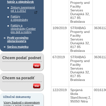
faktúr a objednávok
Property and
Facility
Zmluvy zverejnené
Services
od 1.1.2012
Dunajská 32,
Faktúry
817 85
a objednávky
Bratislava
Faktúry a
109/2019
STRABAG
363611
objednávky Centier
Property and
pre deti a rodiny
Facility
Profil verejného
Services
obstarávateľa
Dunajská 32,
817 85
Správa majetku
Bratislava
67/2019
STRABAG
363611
Chcem podať podnet
Property and
Facility
Services
Dunajská 32,
817 85
Chcem sa poradiť
Bratislava
122/2019
Spojená
001613
škola
Užitočné dokumenty
Slančíkovej 2,
95050 Nitra
Vzory žiadostí v slovenskom