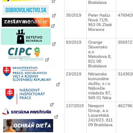
Bratislava
35/2019
Peter Halúz
476942
Nová 71/9,
953 05 Zlaté
Moravce
93/2019
Orange
356972
Slovensko
a.s.
Metodova 8,
821 08
Bratislava
23/2019
Nitrianske
314362
komunálne
služby, s.r.o.
Nábrežie
mládeže 87,
949 01 Nitra
137/2019
Newport
462796
Group, a.s.
Lazaretská
2419/23, 811
09 Bratislava