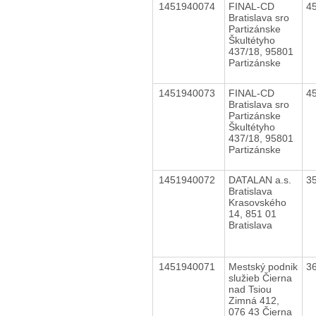
1451940074
FINAL-CD
4
Bratislava sro
Partizánske
Škultétyho
437/18, 95801
Partizánske
1451940073
FINAL-CD
4
Bratislava sro
Partizánske
Škultétyho
437/18, 95801
Partizánske
1451940072
DATALAN a.s.
3
Bratislava
Krasovského
14, 851 01
Bratislava
1451940071
Mestský podnik
3
služieb Čierna
nad Tsiou
Zimná 412,
076 43 Čierna