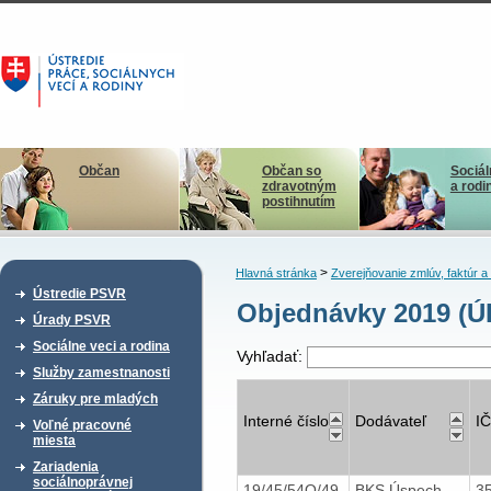
Občan
Občan so
Sociál
zdravotným
a rodi
postihnutím
>
Hlavná stránka
Zverejňovanie zmlúv, faktúr 
Ústredie PSVR
Objednávky 2019 (Ú
Úrady PSVR
Sociálne veci a rodina
Vyhľadať:
Služby zamestnanosti
Záruky pre mladých
Interné číslo
Dodávateľ
I
Voľné pracovné
miesta
Zariadenia
sociálnoprávnej
19/45/54O/49
BKS Úspech
3