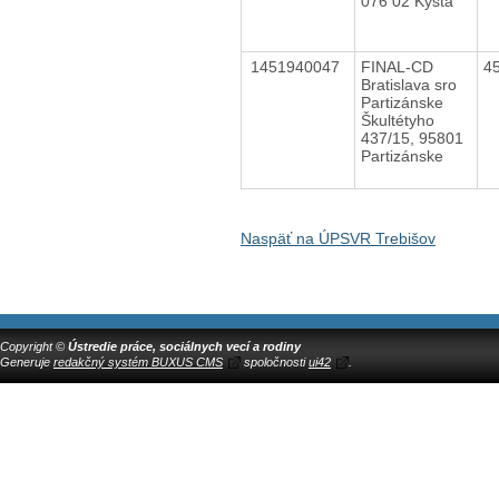
076 02 Kysta
1451940047
FINAL-CD
4
Bratislava sro
Partizánske
Škultétyho
437/15, 95801
Partizánske
Naspäť na ÚPSVR Trebišov
Copyright ©
Ústredie práce, sociálnych vecí a rodiny
Generuje
redakčný systém BUXUS CMS
spoločnosti
ui42
.