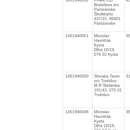
Bratislava sro
Partizánske
Škultétyho
437/15, 95801
Partizánske
1451940051
Miroslav
3
Havrilčák
Kysta
Dlhá 10/19,
076 02 Kysta
1451940050
Slovaka Team
3
sro Trebišov
M.R.Štefánika
191/43, 075 01
Trebišov
1451940048
Miroslav
3
Havrilčák
Kysta
Dlhá 10/19,