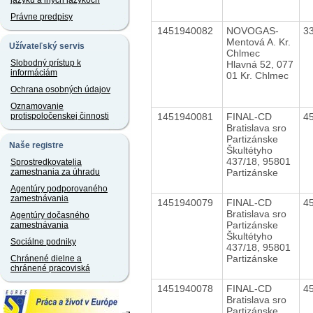
jazyku a iných jazykoch
Právne predpisy
1451940082
NOVOGAS-
3
Mentová A. Kr.
Užívateľský servis
Chlmec
Slobodný prístup k
Hlavná 52, 077
informáciám
01 Kr. Chlmec
Ochrana osobných údajov
Oznamovanie
1451940081
FINAL-CD
4
protispoločenskej činnosti
Bratislava sro
Partizánske
Naše registre
Škultétyho
437/18, 95801
Sprostredkovatelia
Partizánske
zamestnania za úhradu
Agentúry podporovaného
zamestnávania
1451940079
FINAL-CD
4
Bratislava sro
Agentúry dočasného
Partizánske
zamestnávania
Škultétyho
Sociálne podniky
437/18, 95801
Partizánske
Chránené dielne a
chránené pracoviská
1451940078
FINAL-CD
4
Bratislava sro
Partizánske