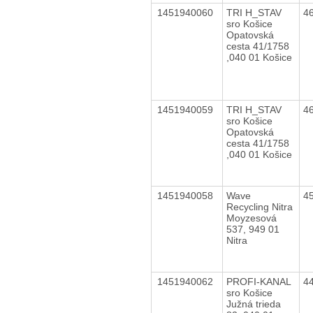
1451940060
TRI H_STAV
4
sro Košice
Opatovská
cesta 41/1758
,040 01 Košice
1451940059
TRI H_STAV
4
sro Košice
Opatovská
cesta 41/1758
,040 01 Košice
1451940058
Wave
4
Recycling Nitra
Moyzesová
537, 949 01
Nitra
1451940062
PROFI-KANAL
4
sro Košice
Južná trieda