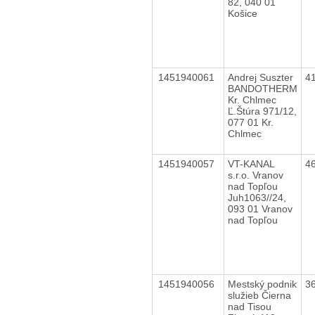
82, 040 01
Košice
1451940061
Andrej Suszter
4
BANDOTHERM
Kr. Chlmec
Ľ.Štúra 971/12,
077 01 Kr.
Chlmec
1451940057
VT-KANAL
4
s.r.o. Vranov
nad Topľou
Juh1063//24,
093 01 Vranov
nad Topľou
1451940056
Mestský podnik
3
služieb Čierna
nad Tisou