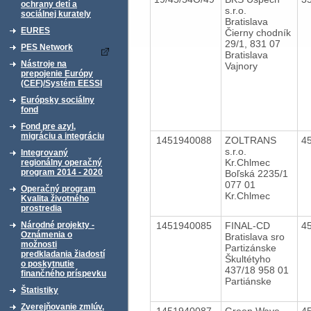
ochrany detí a
s.r.o.
sociálnej kurately
Bratislava
EURES
Čierny chodník
29/1, 831 07
PES Network
Bratislava
Nástroje na
Vajnory
prepojenie Európy
(CEF)/Systém EESSI
Európsky sociálny
fond
Fond pre azyl,
migráciu a integráciu
1451940088
ZOLTRANS
4
s.r.o.
Integrovaný
Kr.Chlmec
regionálny operačný
program 2014 - 2020
Boľská 2235/1
077 01
Operačný program
Kr.Chlmec
Kvalita životného
prostredia
1451940085
FINAL-CD
4
Národné projekty -
Oznámenia o
Bratislava sro
možnosti
Partizánske
predkladania žiadostí
Škultétyho
o poskytnutie
437/18 958 01
finančného príspevku
Partiánske
Štatistiky
Zverejňovanie zmlúv,
1451940087
Green Wave
4