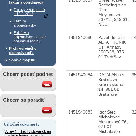
faktúr a objednávok
Recycling s.r.o.
Nitra
Zmluvy zverejnené
od 1.1.2012
Moyzesova
537/15, 949 01
Faktúry
Nitra
a objednávky
Faktúry a
1451940086
Pavol Benetin
1
objednávky Centier
pre deti a rodiny
ALFA TRONIK
Čsl. Armády
Profil verejného
3507/38, 075
obstarávateľa
01 Trebišov
Správa majetku
Chcem podať podnet
1451940084
DATALAN a.s
3
Bratislava
Krasovského
14, 851 01
Bratislava
Chcem sa poradiť
1451940083
Igor Štec
3
Michalovce
Masariková 76,
Užitočné dokumenty
071 01
Michalovce
Vzory žiadostí v slovenskom