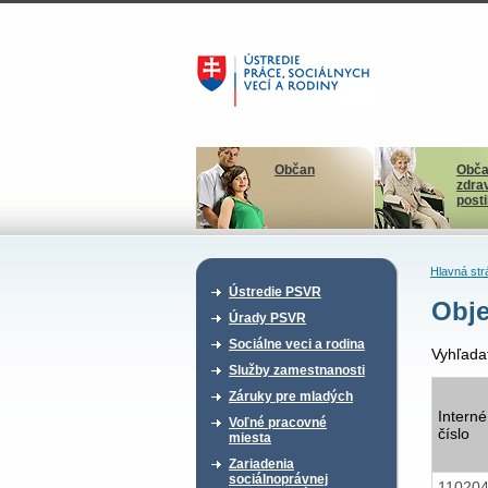
Občan
Obča
zdra
post
Hlavná str
Ústredie PSVR
Obj
Úrady PSVR
Sociálne veci a rodina
Vyhľada
Služby zamestnanosti
Záruky pre mladých
Interné
Voľné pracovné
číslo
miesta
Zariadenia
sociálnoprávnej
11020