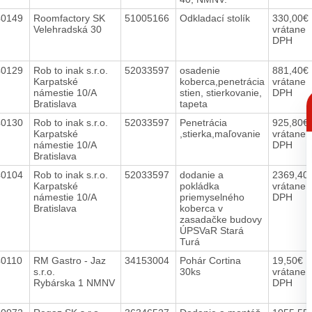
40149
Roomfactory SK
51005166
Odkladací stolík
330,00€
Velehradská 30
vrátane
DPH
40129
Rob to inak s.r.o.
52033597
osadenie
881,40€
Karpatské
koberca,penetrácia
vrátane
námestie 10/A
stien, stierkovanie,
DPH
C
Bratislava
tapeta
p
40130
Rob to inak s.r.o.
52033597
Penetrácia
925,80€
Karpatské
,stierka,maľovanie
vrátane
námestie 10/A
DPH
Bratislava
40104
Rob to inak s.r.o.
52033597
dodanie a
2369,40
Karpatské
pokládka
vrátane
námestie 10/A
priemyselného
DPH
Bratislava
koberca v
zasadačke budovy
ÚPSVaR Stará
Turá
40110
RM Gastro - Jaz
34153004
Pohár Cortina
19,50€
s.r.o.
30ks
vrátane
Rybárska 1 NMNV
DPH