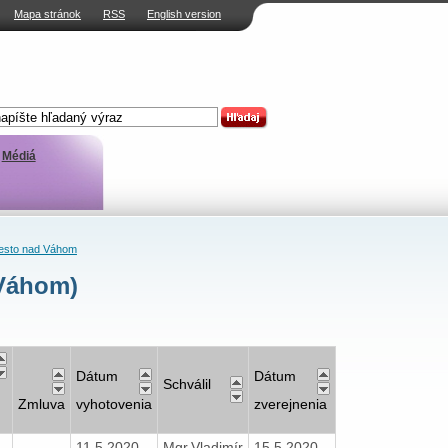
Mapa stránok
RSS
English version
Médiá
sto nad Váhom
Váhom)
Dátum
Dátum
Schválil
Zmluva
vyhotovenia
zverejnenia
11.5.2020
Mgr.Vladimír
15.5.2020