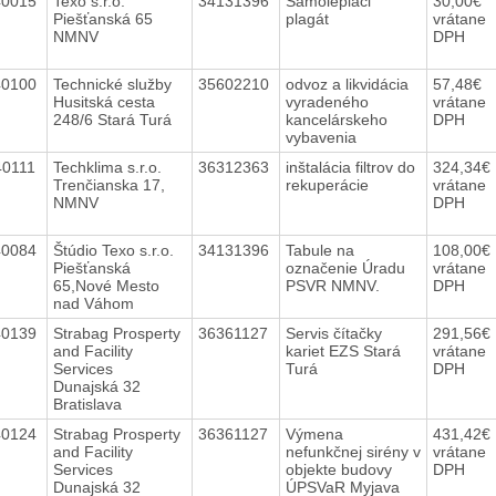
40015
Texo s.r.o.
34131396
Samolepiaci
30,00€
Piešťanská 65
plagát
vrátane
NMNV
DPH
40100
Technické služby
35602210
odvoz a likvidácia
57,48€
Husitská cesta
vyradeného
vrátane
248/6 Stará Turá
kancelárskeho
DPH
vybavenia
40111
Techklima s.r.o.
36312363
inštalácia filtrov do
324,34€
Trenčianska 17,
rekuperácie
vrátane
NMNV
DPH
40084
Štúdio Texo s.r.o.
34131396
Tabule na
108,00€
Piešťanská
označenie Úradu
vrátane
65,Nové Mesto
PSVR NMNV.
DPH
nad Váhom
40139
Strabag Prosperty
36361127
Servis čítačky
291,56€
and Facility
kariet EZS Stará
vrátane
Services
Turá
DPH
Dunajská 32
Bratislava
40124
Strabag Prosperty
36361127
Výmena
431,42€
and Facility
nefunkčnej sirény v
vrátane
Services
objekte budovy
DPH
Dunajská 32
ÚPSVaR Myjava