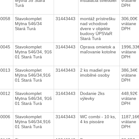
Mýtna 35 Stará
inštalácia svietidiel
vrátane
Turá
DPH
40058
Stavokomplet
31443443
montáž prístrešku
306,00€
Mýtna 546/34
nad vchodové
vrátane
Stará Turá
dvere v objekte
DPH
budovy ÚPSVaR
Stará Turá
40045
Stavokomplet
31443443
Oprava omietok a
1996,33
Mytna 546/34, 916
maľovanie kotolne
vrátane
01 Stará Turá
DPH
40013
Stavokomplet
31443443
2 ks madiel pre
386,34€
Mýtna 546/34,916
imobilné osoby
vrátane
01 Stará Turá
DPH
40012
Stavokomplet
31443443
Dodanie 2ks
448,92€
Mytna 546/34, 916
výlevky
vrátane
01 Stará Turá
DPH
40006
Stavokomplet
31443443
WC combi - 10 ks,
1187,16
Mýtna 546/34,916
4 ks pisoáre
vrátane
01 Stará Turá
DPH