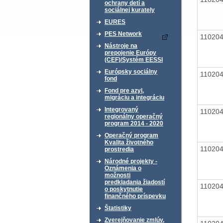
ochrany detí a
sociálnej kurately
EURES
PES Network
11020
Nástroje na
prepojenie Európy
(CEF)/Systém EESSI
Európsky sociálny
11020
fond
Fond pre azyl,
migráciu a integráciu
Integrovaný
11020
regionálny operačný
program 2014 - 2020
Operačný program
Kvalita životného
11020
prostredia
Národné projekty -
Oznámenia o
možnosti
predkladania žiadostí
11020
o poskytnutie
finančného príspevku
Štatistiky
Zverejňovanie zmlúv,