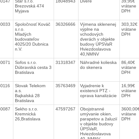
40147
Star s.r.o.
18048943
Dvere
39,95€
Brezovská 474
vrátane
Myjava
DPH
40033
Spoločnosť Kováč
36326666
Výmena sklenenej
303,32€
s.r.o.
výplne na
vrátane
Mladých
vchodových
DPH
budovateľov
dverách v objekte
4025/20 Dubnica
budovy ÚPSVaR
n.V.
Hviezdoslavova
40,NMNV
40071
Sofos s.r.o.
31318347
Náhradné kolieska
86,40€
Dúbravská cesta 3
do skenera
vrátane
Bratislava
DPH
40116
Slovak Telekom
35763469
Vyjadrenie k
16,99€
a.s.
existencii PTZ -
vrátane
Bajkalská 28
oprava kanalizácie
DPH
Bratislava
40087
Sekho s.r.o.
47597267
Obojstranné
3600,00
Kremnická
umývanie okien,
vrátane
26,Bratislava
parapetov a žaluzií
DPH
v objekte budovy
ÚPSVaR,
Hviezdoslavova
40, NMNV.