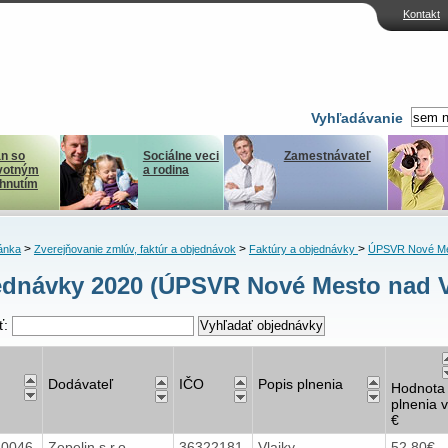
Kontakt
Vyhľadávanie
n so
Sociálne veci
Zamestnávateľ
votným
a rodina
ihnutím
>
>
>
ánka
Zverejňovanie zmlúv, faktúr a objednávok
Faktúry a objednávky
ÚPSVR Nové Me
ednávky 2020 (ÚPSVR Nové Mesto nad 
ť:
Dodávateľ
IČO
Popis plnenia
Hodnota
plnenia v
€
40046
Zepelin s.r.o.
36322181
Vlajky
52,80€