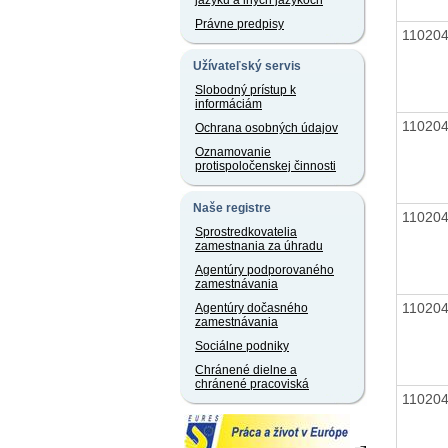
jazyku a iných jazykoch
Právne predpisy
11020
Užívateľský servis
Slobodný prístup k
informáciám
11020
Ochrana osobných údajov
Oznamovanie
protispoločenskej činnosti
Naše registre
11020
Sprostredkovatelia
zamestnania za úhradu
Agentúry podporovaného
zamestnávania
11020
Agentúry dočasného
zamestnávania
Sociálne podniky
Chránené dielne a
chránené pracoviská
11020