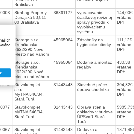
Bratislava
40003
Strabag Property
36361127
vypracovanie
144,00€
Dunajská 53,811
čiastkovej revíznej
vrátane
08 Bratislava
správy prívodu k
DPH
vyvolávaciemu
systému
40146
Storage s.r.o.
45965064
Zásobníky na
111,12€
 našich
Trenčianska
hygienické utierky
vrátane
velého
2622/290,Nové
DPH
Mesto nad Váhom
40093
Storage s.r.o.
45965064
Dodanie a montáž
430,38
Trenčianska
regálov
vrátane
2622/290,Nové
DPH
te
Mesto nad Váhom
40114
Stavokomplet
31443443
Stavebné práce
304,32€
s.r.o.
úprava chodníka
vrátane
MýTNA 546/34,
DPH
Stará Turá
40077
Stavokomplet
31443443
Oprava stien a
5985,73
MýTNA 546/34,
obkladov v budove
vrátane
Stará Turá
ÚPSVaR Stará
DPH
Turá
40067
Stavokomplet
31443443
Dodávka a
1371,48