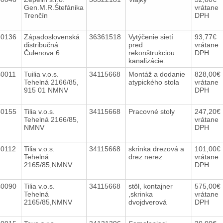
Gen.M.R.Štefánika
vrátane
Trenčín
DPH
40136
Západoslovenská
36361518
Vytýčenie sietí
93,77€
distribučná
pred
vrátane
Čulenova 6
rekonštrukciou
DPH
kanalizácie.
40011
Tuilia v.o.s.
34115668
Montáž a dodanie
828,00€
Tehelná 2166/85,
atypického stola
vrátane
915 01 NMNV
DPH
40155
Tilia v.o.s.
34115668
Pracovné stoly
247,20€
Tehelná 2166/85,
vrátane
NMNV
DPH
40112
Tilia v.o.s.
34115668
skrinka drezová a
101,00€
Tehelná
drez nerez
vrátane
2165/85,NMNV
DPH
40090
Tilia v.o.s.
34115668
stôl, kontajner
575,00€
Tehelná
,skrinka
vrátane
2165/85,NMNV
dvojdverová
DPH