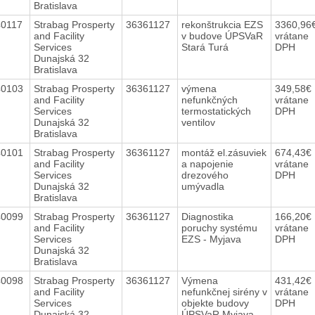
Bratislava
40117
Strabag Prosperty
36361127
rekonštrukcia EZS
3360,96
and Facility
v budove ÚPSVaR
vrátane
Services
Stará Turá
DPH
Dunajská 32
Bratislava
40103
Strabag Prosperty
36361127
výmena
349,58€
and Facility
nefunkčných
vrátane
Services
termostatických
DPH
Dunajská 32
ventilov
Bratislava
40101
Strabag Prosperty
36361127
montáž el.zásuviek
674,43€
and Facility
a napojenie
vrátane
Services
drezového
DPH
Dunajská 32
umývadla
Bratislava
40099
Strabag Prosperty
36361127
Diagnostika
166,20€
and Facility
poruchy systému
vrátane
Services
EZS - Myjava
DPH
Dunajská 32
Bratislava
40098
Strabag Prosperty
36361127
Výmena
431,42€
and Facility
nefunkčnej sirény v
vrátane
Services
objekte budovy
DPH
Dunajská 32
ÚPSVaR Myjava