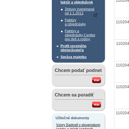
11020
faktúr a objednávok
Zmluvy zverejnené
od 1.1.2012
Faktúry
11020
a objednávky
Faktúry a
objednávky Centier
pre deti a rodiny
11020
Profil verejného
obstarávateľa
Správa majetku
11020
Chcem podať podnet
11020
Chcem sa poradiť
11020
Užitočné dokumenty
Vzory žiadostí v slovenskom