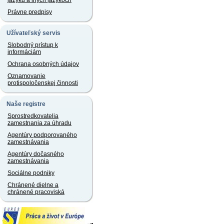
jazyku a iných jazykoch
Právne predpisy
Užívateľský servis
Slobodný prístup k
informáciám
Ochrana osobných údajov
Oznamovanie
protispoločenskej činnosti
Naše registre
Sprostredkovatelia
zamestnania za úhradu
Agentúry podporovaného
zamestnávania
Agentúry dočasného
zamestnávania
Sociálne podniky
Chránené dielne a
chránené pracoviská