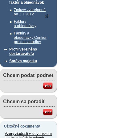
faktúr a objednávok
Zmluvy zverejnené
od 1.1.2012
Faktúry
a objednávky
Faktúry a
objednávky Centier
pre deti a rodiny
Profil verejného
obstarávateľa
Správa majetku
Chcem podať podnet
Chcem sa poradiť
Užitočné dokumenty
Vzory žiadostí v slovenskom