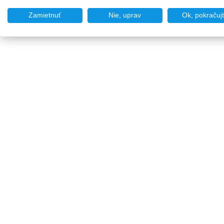
Zamietnuť
Nie, uprav
Ok, pokračuj