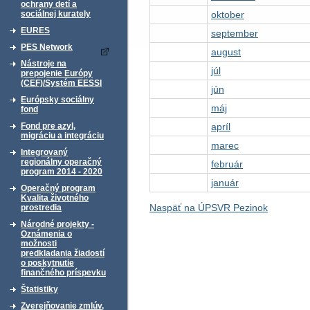
ochrany detí a
oktober
sociálnej kurately
EURES
september
PES Network
august
Nástroje na
júl
prepojenie Európy
(CEF)/Systém EESSI
jún
Európsky sociálny
máj
fond
apríl
Fond pre azyl,
migráciu a integráciu
marec
Integrovaný
regionálny operačný
február
program 2014 - 2020
január
Operačný program
Kvalita životného
Naspäť na ÚPSVR Pezinok
prostredia
Národné projekty -
Oznámenia o
možnosti
predkladania žiadostí
o poskytnutie
finančného príspevku
Štatistiky
Zverejňovanie zmlúv,