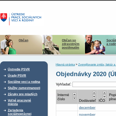
Občan
Občan so
Sociál
zdravotným
a rodi
postihnutím
>
Hlavná stránka
Zverejňovanie zmlúv, faktúr 
Ústredie PSVR
Objednávky 2020 (Ú
Úrady PSVR
Sociálne veci a rodina
Vyhľadať:
Služby zamestnanosti
Záruky pre mladých
Interné
Pop
číslo
plne
Dodávateľ
IČO
Voľné pracovné
miesta
december
Zariadenia
sociálnoprávnej
november