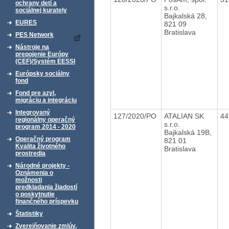
ochrany detí a
s.r.o.
sociálnej kurately
Bajkalská 28,
EURES
821 09
Bratislava
PES Network
Nástroje na
prepojenie Európy
(CEF)/Systém EESSI
Európsky sociálny
fond
Fond pre azyl,
migráciu a integráciu
Integrovaný
127/2020/PO
ATALIAN SK
44
regionálny operačný
s.r.o.
program 2014 - 2020
Bajkalská 19B,
Operačný program
821 01
Kvalita životného
Bratislava
prostredia
Národné projekty -
Oznámenia o
možnosti
predkladania žiadostí
o poskytnutie
finančného príspevku
Štatistiky
Zverejňovanie zmlúv,