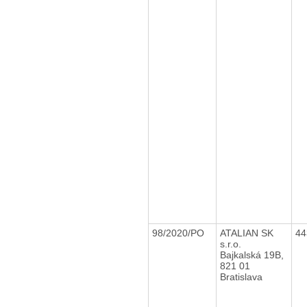
98/2020/PO
ATALIAN SK
44
s.r.o.
Bajkalská 19B,
821 01
Bratislava