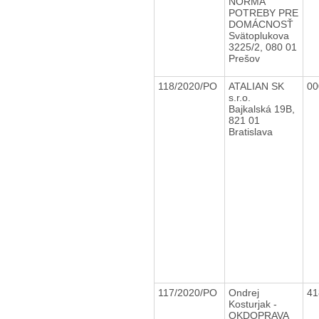
NORMA
POTREBY PRE
DOMÁCNOSŤ
Svätoplukova
3225/2, 080 01
Prešov
118/2020/PO
ATALIAN SK
00
s.r.o.
Bajkalská 19B,
821 01
Bratislava
117/2020/PO
Ondrej
41
Kosturjak -
OKDOPRAVA