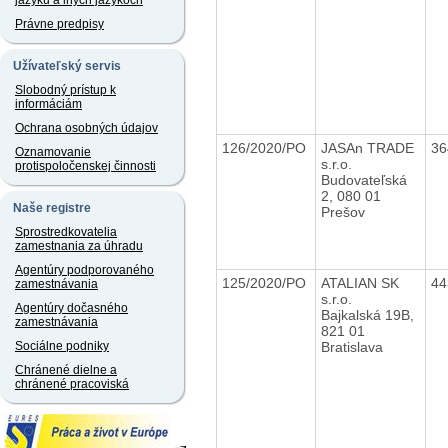
jazyku a iných jazykoch
Právne predpisy
Užívateľský servis
Slobodný prístup k
informáciám
Ochrana osobných údajov
126/2020/PO
JASAn TRADE
36
Oznamovanie
s.r.o.
protispoločenskej činnosti
Budovateľská
2, 080 01
Naše registre
Prešov
Sprostredkovatelia
zamestnania za úhradu
Agentúry podporovaného
125/2020/PO
ATALIAN SK
44
zamestnávania
s.r.o.
Agentúry dočasného
Bajkalská 19B,
zamestnávania
821 01
Bratislava
Sociálne podniky
Chránené dielne a
chránené pracoviská