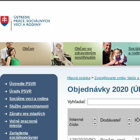
Občan
Občan so
Sociál
zdravotným
a rodi
postihnutím
>
Hlavná stránka
Zverejňovanie zmlúv, faktúr 
Ústredie PSVR
Objednávky 2020 (Ú
Úrady PSVR
Sociálne veci a rodina
Vyhľadať:
Služby zamestnanosti
Záruky pre mladých
Interné
Dodávateľ
IČ
Voľné pracovné
číslo
miesta
Zariadenia
sociálnoprávnej
128/2020/PO
PosAm, spol.
31