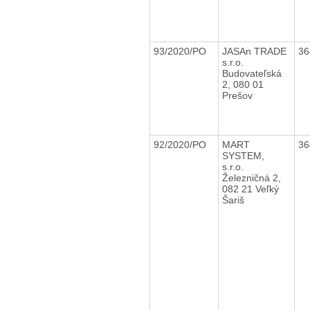
93/2020/PO
JASAn TRADE
36
s.r.o.
Budovateľská
2, 080 01
Prešov
92/2020/PO
MART
36
SYSTEM,
s.r.o.
Železničná 2,
082 21 Veľký
Šariš