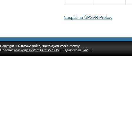
Naspäť na ÚPSVR Prešov
Copyright ©
Ústredie práce, sociálnych vecí a rodiny
Generuje
redakčný systém BUXUS CMS
spoločnosti
ui42
.