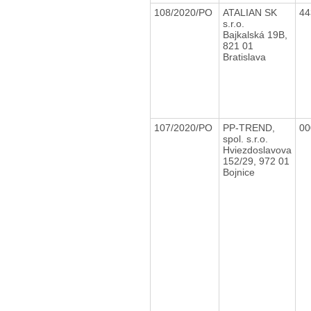
108/2020/PO
ATALIAN SK
44
s.r.o.
Bajkalská 19B,
821 01
Bratislava
107/2020/PO
PP-TREND,
00
spol. s.r.o.
Hviezdoslavova
152/29, 972 01
Bojnice