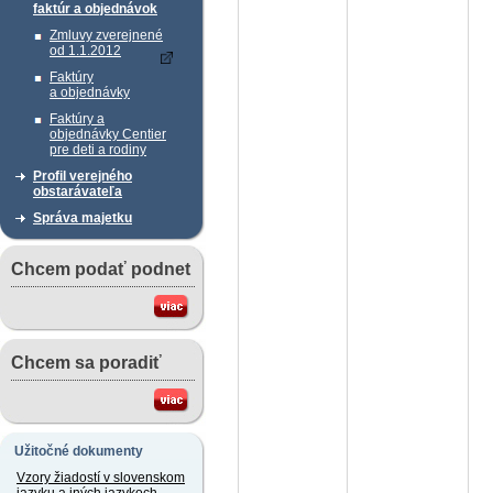
faktúr a objednávok
Zmluvy zverejnené
od 1.1.2012
Faktúry
a objednávky
Faktúry a
objednávky Centier
pre deti a rodiny
Profil verejného
obstarávateľa
Správa majetku
Chcem podať podnet
Chcem sa poradiť
Užitočné dokumenty
Vzory žiadostí v slovenskom