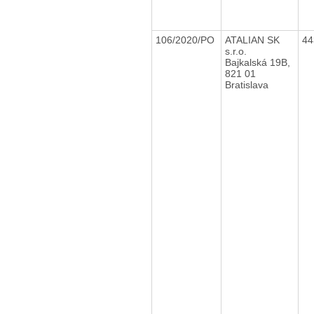
106/2020/PO
ATALIAN SK
44
s.r.o.
Bajkalská 19B,
821 01
Bratislava