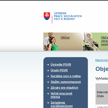
Občan
Obča
zdra
post
Hlavná str
Ústredie PSVR
Obje
Úrady PSVR
Sociálne veci a rodina
Vyhľada
Služby zamestnanosti
Záruky pre mladých
Interné
Voľné pracovné
číslo
miesta
Zariadenia
sociálnoprávnej
108/2