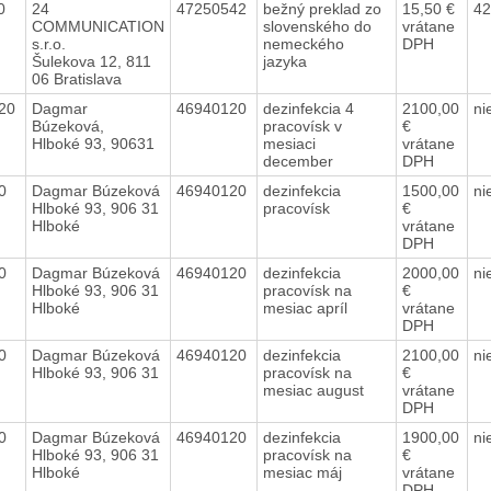
20
24
47250542
bežný preklad zo
15,50 €
42
COMMUNICATION
slovenského do
vrátane
s.r.o.
nemeckého
DPH
Šulekova 12, 811
jazyka
06 Bratislava
020
Dagmar
46940120
dezinfekcia 4
2100,00
ni
Búzeková,
pracovísk v
€
Hlboké 93, 90631
mesiaci
vrátane
december
DPH
20
Dagmar Búzeková
46940120
dezinfekcia
1500,00
ni
Hlboké 93, 906 31
pracovísk
€
Hlboké
vrátane
DPH
20
Dagmar Búzeková
46940120
dezinfekcia
2000,00
ni
Hlboké 93, 906 31
pracovísk na
€
Hlboké
mesiac apríl
vrátane
DPH
20
Dagmar Búzeková
46940120
dezinfekcia
2100,00
ni
Hlboké 93, 906 31
pracovísk na
€
mesiac august
vrátane
DPH
20
Dagmar Búzeková
46940120
dezinfekcia
1900,00
ni
Hlboké 93, 906 31
pracovísk na
€
Hlboké
mesiac máj
vrátane
DPH