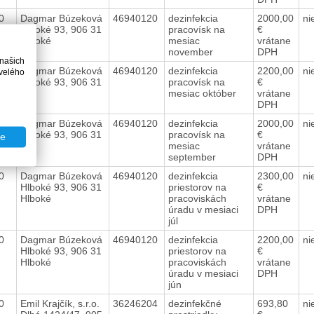
20
Dagmar Búzeková
46940120
dezinfekcia
2000,00
ni
Hlboké 93, 906 31
pracovísk na
€
Hlboké
mesiac
vrátane
november
DPH
 našich
20
Dagmar Búzeková
46940120
dezinfekcia
2200,00
ni
velého
Hlboké 93, 906 31
pracovísk na
€
mesiac október
vrátane
DPH
20
Dagmar Búzeková
46940120
dezinfekcia
2000,00
ni
Hlboké 93, 906 31
pracovísk na
€
te
mesiac
vrátane
september
DPH
20
Dagmar Búzeková
46940120
dezinfekcia
2300,00
ni
Hlboké 93, 906 31
priestorov na
€
Hlboké
pracoviskách
vrátane
úradu v mesiaci
DPH
júl
20
Dagmar Búzeková
46940120
dezinfekcia
2200,00
ni
Hlboké 93, 906 31
priestorov na
€
Hlboké
pracoviskách
vrátane
úradu v mesiaci
DPH
jún
20
Emil Krajčík, s.r.o.
36246204
dezinfekčné
693,80
ni