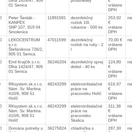
Dlhá 1424/47, 905
prostriedky
€
01 Senica
vrátane
DPH
20
Peter Šesták -
11891581
dezinfekčný
253,92
ni
KANPEX
roztok 10l,
€
SNP 107, 919 04
rukavice - 500 ks
vrátane
Smolenice
DPH
20
LEKOCENTRUM
47011599
dezinfekčný
70,00 €
ni
s.r.o.
roztok na ruky - 2
vrátane
Štefánikova 726/2,
l
DPH
905 01 Senica
20
Emil Krajčík s.r.o.
36246204
dezinfekčný sprej
124,80
ni
Dlhá 1424/47, 905
dettol - 40 ks
€
01 Senica
vrátane
DPH
20
RKsystem.sk.s.r.o.
48243299
elektroinštalačné
616,97
ni
Nám. Sv. Martina
práce na
€
410/6, 908 51
pracovisku Holíč
vrátane
Holíč
DPH
20
RKsystem.sk.s.r.o.
48243299
elektroinštalačné
311,38
ni
Nám. Sv. Martina
práce na
€
410/6, 908 51
pracovisku
vrátane
Holíč
Skalica
DPH
20
Domáce potreby u
36275824
chladnička s
287,30
ni