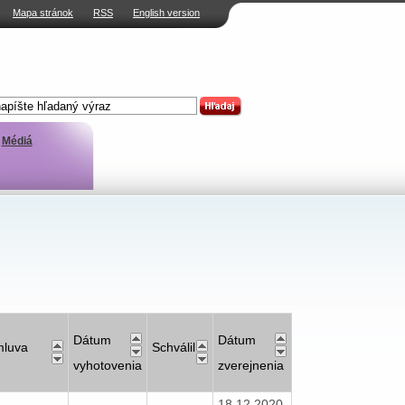
Mapa stránok
RSS
English version
Médiá
Dátum
Dátum
luva
Schválil
vyhotovenia
zverejnenia
18.12.2020