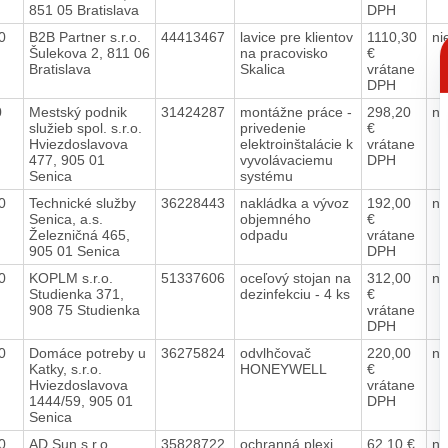
851 05 Bratislava
DPH
20
B2B Partner s.r.o.
44413467
lavice pre klientov
1110,30
ni
C
Šulekova 2, 811 06
na pracovisko
€
p
Bratislava
Skalica
vrátane
DPH
20
Mestský podnik
31424287
montážne práce -
298,20
ni
služieb spol. s.r.o.
privedenie
€
Hviezdoslavova
elektroinštalácie k
vrátane
477, 905 01
vyvolávaciemu
DPH
Senica
systému
20
Technické služby
36228443
nakládka a vývoz
192,00
ni
Senica, a.s.
objemného
€
Železničná 465,
odpadu
vrátane
905 01 Senica
DPH
20
KOPLM s.r.o.
51337606
oceľový stojan na
312,00
ni
Studienka 371,
dezinfekciu - 4 ks
€
908 75 Studienka
vrátane
DPH
20
Domáce potreby u
36275824
odvlhčovač
220,00
ni
Katky, s.r.o.
HONEYWELL
€
Hviezdoslavova
vrátane
1444/59, 905 01
DPH
Senica
20
AD Sun s.r.o.
35828722
ochranná plexi
62,10 €
ni