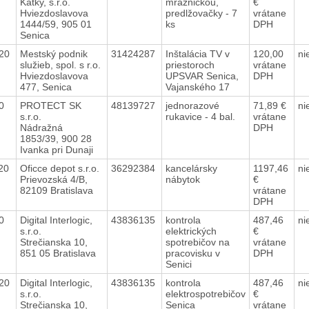
Katky, s.r.o.
mrazničkou,
€
Hviezdoslavova
predlžovačky - 7
vrátane
1444/59, 905 01
ks
DPH
Senica
020
Mestský podnik
31424287
Inštalácia TV v
120,00
ni
služieb, spol. s r.o.
priestoroch
vrátane
Hviezdoslavova
UPSVAR Senica,
DPH
477, Senica
Vajanského 17
20
PROTECT SK
48139727
jednorazové
71,89 €
ni
s.r.o.
rukavice - 4 bal.
vrátane
Nádražná
DPH
1853/39, 900 28
Ivanka pri Dunaji
020
Oficce depot s.r.o.
36292384
kancelársky
1197,46
ni
Prievozská 4/B,
nábytok
€
82109 Bratislava
vrátane
DPH
20
Digital Interlogic,
43836135
kontrola
487,46
ni
s.r.o.
elektrických
€
Strečianska 10,
spotrebičov na
vrátane
851 05 Bratislava
pracovisku v
DPH
Senici
020
Digital Interlogic,
43836135
kontrola
487,46
ni
s.r.o.
elektrospotrebičov
€
Strečianska 10,
Senica
vrátane