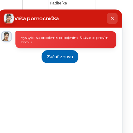
riaditeľka
e
16.03.2020
Ing. Ján
18.3.2020
hatbot
Kovár
íše
Vaša pomocníčka
riaditeľ
e
31.01.2020
Ing. Oľga
31.1.2020
Vyskytol sa problém s pripojením. Skúste to prosím
Partlová
znovu.
riaditeľka
OSZ
Začať znovu
e
16.03.2020
Ing. Ján
18.3.2020
Kovár
riaditeľ
e
21.04.2020
Ing. Ján
30.4.2020
Kovár
riaditeľ
e
31.07.2020
Img.
31.7.2020
Mária
Fábiková
riaditeľka
e
15.04.2020
Ing. Ján
16.4.2020