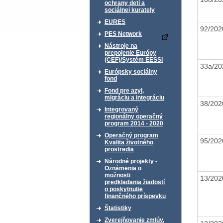
ochrany detí a
sociálnej kurately
EURES
92/20
PES Network
Nástroje na
prepojenie Európy
(CEF)/Systém EESSI
33a/2
Európsky sociálny
fond
Fond pre azyl,
migráciu a integráciu
38/20
Integrovaný
regionálny operačný
program 2014 - 2020
Operačný program
95/20
Kvalita životného
prostredia
Národné projekty -
Oznámenia o
možnosti
13/20
predkladania žiadostí
o poskytnutie
finančného príspevku
Štatistiky
Zverejňovanie zmlúv,