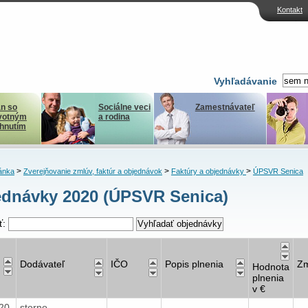
Kontakt
Vyhľadávanie
n so
Sociálne veci
Zamestnávateľ
votným
a rodina
ihnutím
>
>
>
ánka
Zverejňovanie zmlúv, faktúr a objednávok
Faktúry a objednávky
ÚPSVR Senica
dnávky 2020 (ÚPSVR Senica)
ť:
Dodávateľ
IČO
Popis plnenia
Zm
Hodnota
plnenia
v €
020
storno