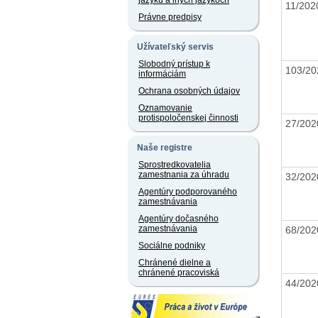
jazyku a iných jazykoch
11/20
Právne predpisy
Užívateľský servis
Slobodný prístup k
103/2
informáciám
Ochrana osobných údajov
Oznamovanie
protispoločenskej činnosti
27/20
Naše registre
Sprostredkovatelia
zamestnania za úhradu
32/20
Agentúry podporovaného
zamestnávania
Agentúry dočasného
zamestnávania
68/20
Sociálne podniky
Chránené dielne a
chránené pracoviská
44/20