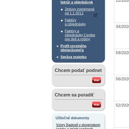
12/20
faktúr a objednávok
Zmluvy zverejnené
od 1.1.2012
Faktúry
a objednávky
34/20
Faktúry a
objednávky Centier
pre deti a rodiny
Profil verejného
obstarávateľa
59/20
Správa majetku
Chcem podať podnet
56/20
Chcem sa poradiť
52/20
Užitočné dokumenty
Vzory žiadostí v slovenskom