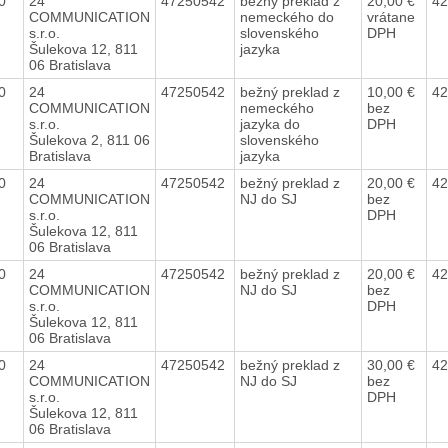
20
24
47250542
bežný preklad z
20,00 €
42
COMMUNICATION
nemeckého do
vrátane
s.r.o.
slovenského
DPH
Šulekova 12, 811
jazyka
06 Bratislava
20
24
47250542
bežný preklad z
10,00 €
42
COMMUNICATION
nemeckého
bez
s.r.o.
jazyka do
DPH
Šulekova 2, 811 06
slovenského
Bratislava
jazyka
20
24
47250542
bežný preklad z
20,00 €
42
COMMUNICATION
NJ do SJ
bez
s.r.o.
DPH
Šulekova 12, 811
06 Bratislava
20
24
47250542
bežný preklad z
20,00 €
42
COMMUNICATION
NJ do SJ
bez
s.r.o.
DPH
Šulekova 12, 811
06 Bratislava
20
24
47250542
bežný preklad z
30,00 €
42
COMMUNICATION
NJ do SJ
bez
s.r.o.
DPH
Šulekova 12, 811
06 Bratislava