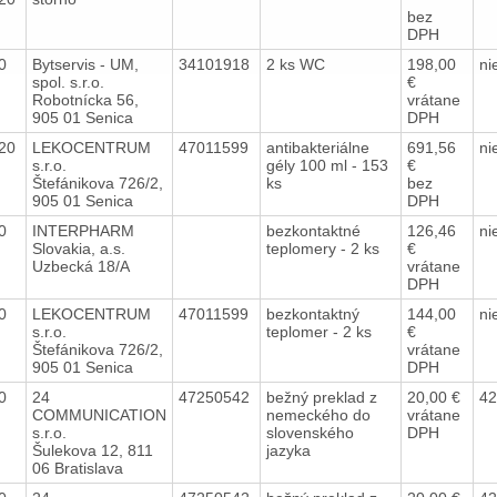
bez
DPH
20
Bytservis - UM,
34101918
2 ks WC
198,00
ni
spol. s.r.o.
€
Robotnícka 56,
vrátane
905 01 Senica
DPH
020
LEKOCENTRUM
47011599
antibakteriálne
691,56
ni
s.r.o.
gély 100 ml - 153
€
Štefánikova 726/2,
ks
bez
905 01 Senica
DPH
20
INTERPHARM
bezkontaktné
126,46
ni
Slovakia, a.s.
teplomery - 2 ks
€
Uzbecká 18/A
vrátane
DPH
20
LEKOCENTRUM
47011599
bezkontaktný
144,00
ni
s.r.o.
teplomer - 2 ks
€
Štefánikova 726/2,
vrátane
905 01 Senica
DPH
20
24
47250542
bežný preklad z
20,00 €
42
COMMUNICATION
nemeckého do
vrátane
s.r.o.
slovenského
DPH
Šulekova 12, 811
jazyka
06 Bratislava