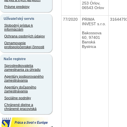
jazyku a iných jazykoch
253 Orlov,
Právne predpisy
06543 Orlov
Užívateľský servis
77/2020
PRIMA
3164479
INVEST s.r.o.
Slobodný prístup k
informáciám
Bakossova
Ochrana osobných údajov
60, 97401
Banská
Oznamovanie
Bystrica
protispoločenskej činnosti
Naše registre
Sprostredkovatelia
zamestnania za úhradu
Agentúry podporovaného
zamestnávania
Agentúry dočasného
zamestnávania
Sociálne podniky
Chránené dielne a
chránené pracoviská