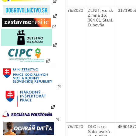
76/2020
ZENIT, v.o.sk
3171905
Zimná 16,
064 01 Stará
Ľubovňa
75/2020
DLC s.r.o.
4590187
Sabinovská