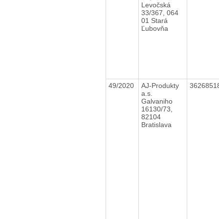
Levočská
33/367, 064
01 Stará
Ľubovňa
49/2020
AJ-Produkty
3626851
a.s.
Galvaniho
16130/73,
82104
Bratislava