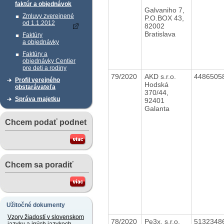
faktúr a objednávok
Galvaniho 7,
Zmluvy zverejnené
P.O.BOX 43,
od 1.1.2012
82002
Bratislava
Faktúry
a objednávky
Faktúry a
objednávky Centier
pre deti a rodiny
79/2020
AKD s.r.o.
4486505
Profil verejného
Hodská
obstarávateľa
370/44,
Správa majetku
92401
Galanta
Chcem podať podnet
Chcem sa poradiť
Užitočné dokumenty
Vzory žiadostí v slovenskom
78/2020
Pe3x, s.r.o.
5132348