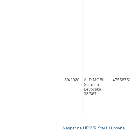
39/2020
ALD MOBIL
4755875
SL, s.r.o.
Levočská
33/367
Naspäť na ÚPSVR Stará Ľubovňa