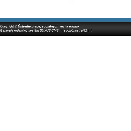
Copyright ©
Ústredie práce, sociálnych vecí a rodiny
Generuje
redakčný systém BUXUS CMS
spoločnosti
ui42
.