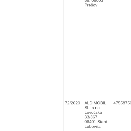
58, 08003
Prešov
72/2020
ALD MOBIL
4755875
SL, s.r.o.
Levočská
33/367,
06401 Stará
Ľubovňa