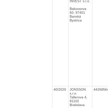
INVEST s.r.o.
Bakossova
60, 97401
Banská
Bystrica
40/2020
JONSSON
4426856
s.r.o.
Tallerova 4,
81102
Bratislava