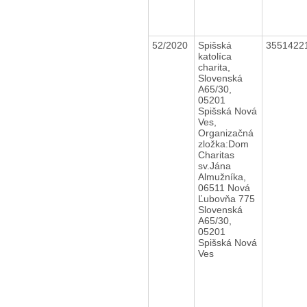
52/2020
Spišská
3551422
katolíca
charita,
Slovenská
A65/30,
05201
Spišská Nová
Ves,
Organizačná
zložka:Dom
Charitas
sv.Jána
Almužníka,
06511 Nová
Ľubovňa 775
Slovenská
A65/30,
05201
Spišská Nová
Ves