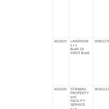
45/2020
LAVERSON
3590127
s.r.o.
Budiš 18,
03823 Budiš
44/2020
STRABAG
3636111
PROPERTY
and
FACILITY
SERVICE
s.r.o.