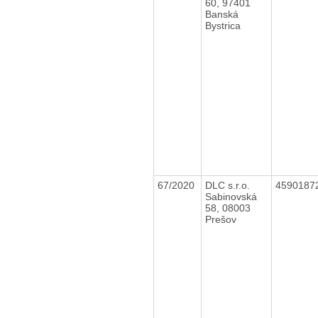
60, 97401
Banská
Bystrica
67/2020
DLC s.r.o.
4590187
Sabinovská
58, 08003
Prešov