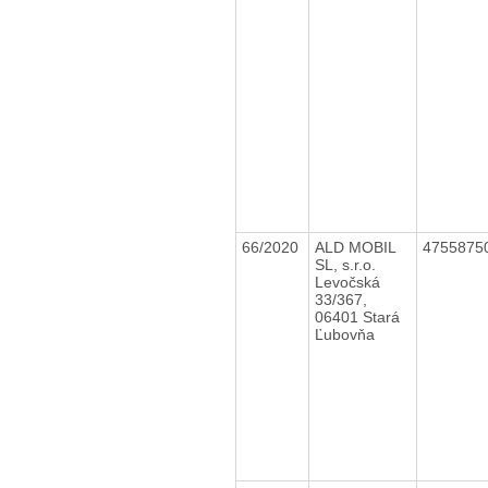
66/2020
ALD MOBIL
4755875
SL, s.r.o.
Levočská
33/367,
06401 Stará
Ľubovňa