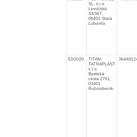
SL, s.r.o.
Levočská
33/367,
06401 Stará
Ľubovňa
53/2020
TITAN-
3644012
TATRAPLAST
s.r.o.
Bystická
cesta 2761,
03401
Ružomberok