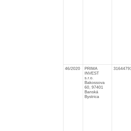
46/2020
PRIMA
3164479
INVEST
s.r.o.
Bakossova
60, 97401
Banská
Bystrica