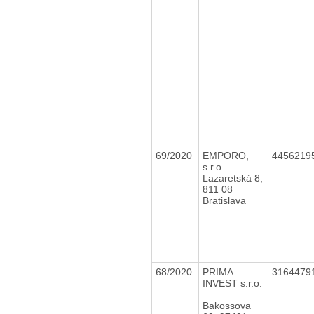
69/2020
EMPORO,
4456219
s.r.o.
Lazaretská 8,
811 08
Bratislava
68/2020
PRIMA
3164479
INVEST s.r.o.
Bakossova