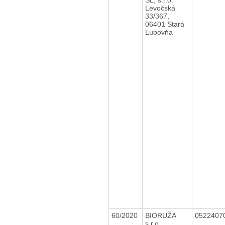
Levočská
33/367,
06401 Stará
Ľubovňa
60/2020
BIORUŽA
0522407
s.r.o.