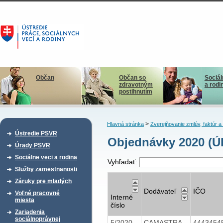
Občan
Občan so
Sociál
zdravotným
a rodi
postihnutím
>
Hlavná stránka
Zverejňovanie zmlúv, faktúr 
Ústredie PSVR
Objednávky 2020 (Ú
Úrady PSVR
Sociálne veci a rodina
Vyhľadať:
Služby zamestnanosti
Záruky pre mladých
Dodávateľ
IČO
Voľné pracovné
Interné
miesta
číslo
Zariadenia
sociálnoprávnej
5/2020
CAMASTRA
4443454