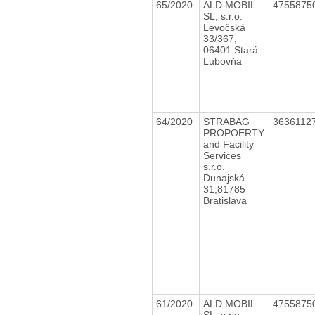
65/2020
ALD MOBIL
4755875
SL, s.r.o.
Levočská
33/367,
06401 Stará
Ľubovňa
64/2020
STRABAG
3636112
PROPOERTY
and Facility
Services
s.r.o.
Dunajská
31,81785
Bratislava
61/2020
ALD MOBIL
4755875
SL, s.r.o.