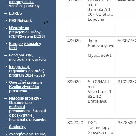
ochrany detí a
s.r.o.
sociálnej kurately
Jarmočná 1,
EURES
064 01 Stará
Ľubovňa
PES Network
Nástroje na
prepojenie Európy
(CEF)/Systém EESSI
4/2020
Jana
5030776
Európsky sociálny
Sentivanyiová
fond
Mýtna 569/1
Fond pre azyl,
migráciu a integráciu
Integrovaný
regionálny operačný
program 2014 - 2020
3/2020
SLOVNAFT ,
3132283
Operačný program
a.s.
Kvalita životného
Vlčie hrdlo 1,
prostredia
821 12
Národné projekty -
Bratislava
Oznámenia o
možnosti
predkladania žiadostí
o poskytnutie
finančného príspevku
80/2020
DXC
3578530
Štatistiky
Technology
Slovakia s.r.o.
Zverejňovanie zmlúv,