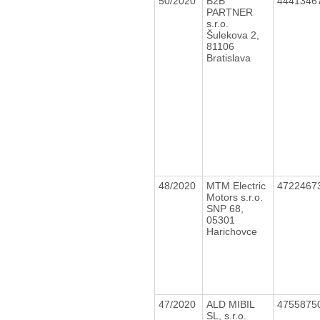
50/2020
B2B
4441346
PARTNER
s.r.o.
Šulekova 2,
81106
Bratislava
48/2020
MTM Electric
4722467
Motors s.r.o.
SNP 68,
05301
Harichovce
47/2020
ALD MIBIL
4755875
SL, s.r.o.