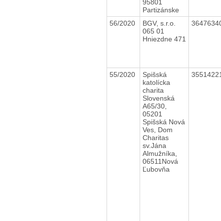
95801
Partizánske
56/2020
BGV, s.r.o.
3647634
065 01
Hniezdne 471
55/2020
Spišská
3551422
katolícka
charita
Slovenská
A65/30,
05201
Spišská Nová
Ves, Dom
Charitas
sv.Jána
Almužníka,
06511Nová
Ľubovňa