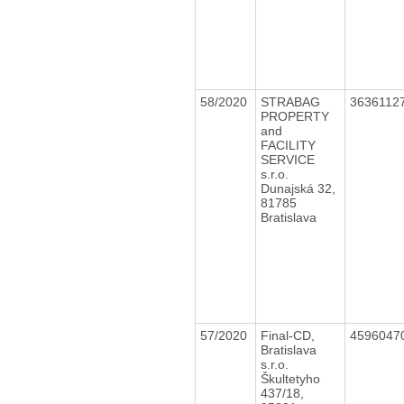
58/2020
STRABAG
3636112
PROPERTY
and
FACILITY
SERVICE
s.r.o.
Dunajská 32,
81785
Bratislava
57/2020
Final-CD,
4596047
Bratislava
s.r.o.
Škultetyho
437/18,