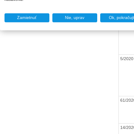
Zamietnuť
Nie, uprav
Ok, pokračuj
16/20
5/202
61/20
14/20