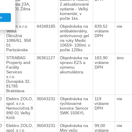
Rázusa 23A,
2.aktualizované
010 01 Žilina
vydanie - Veľký
komentár, v
te
počte 1ks.
20
Pevon s.r.o.
44348185
Objednávka na
839,52
nie
Veľká
antibakteriálny,
vrátane
Okružná
antivírusový gel
DPH
1086/61, 958
na ruky Medic
01
10659- 100ml, v
Partizánske
počte 120ks.
0
STRABAG
36361127
Objednávka na
183,90
áno
Property and
opravu EZS a
vrátane
Facility
výmenu
DPH
Services
akumulátora.
s.r.o.
Dunajská 32,
81785
Bratislava
20
Elektro ZOLO,
36043231
Objednávka na
119
nie
spol. s.r.o.
rýchlovarné
vrátane
Nemocničná 8
konvice Sencor
DPH
990 01 Veľký
SWK 1506YL
Krtíš
20
Elektro ZOLO,
36043231
Objednávka na
99,00
nie
spol. s r.o.
Mini vežu
vrátane