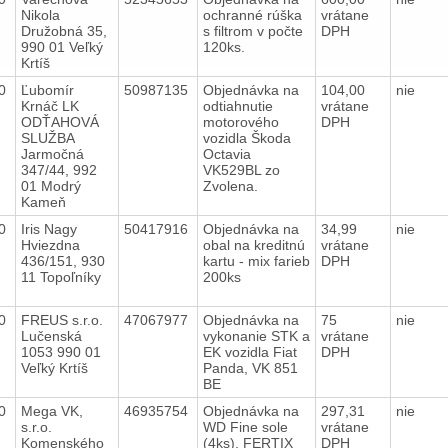
Nikola
ochranné rúška
vrátane
Družobná 35,
s filtrom v počte
DPH
990 01 Veľký
120ks.
Krtíš
20
Ľubomír
50987135
Objednávka na
104,00
nie
Krnáč LK
odtiahnutie
vrátane
ODŤAHOVÁ
motorového
DPH
SLUŽBA
vozidla Škoda
Jarmočná
Octavia
347/44, 992
VK529BL zo
01 Modrý
Zvolena.
Kameň
20
Iris Nagy
50417916
Objednávka na
34,99
nie
Hviezdna
obal na kreditnú
vrátane
436/151, 930
kartu - mix farieb
DPH
11 Topoľníky
200ks
20
FREUS s.r.o.
47067977
Objednávka na
75
nie
Lučenská
vykonanie STK a
vrátane
1053 990 01
EK vozidla Fiat
DPH
Veľký Krtíš
Panda, VK 851
BE
20
Mega VK,
46935754
Objednávka na
297,31
nie
s.r.o.
WD Fine sole
vrátane
Komenského
(4ks), FERTIX
DPH