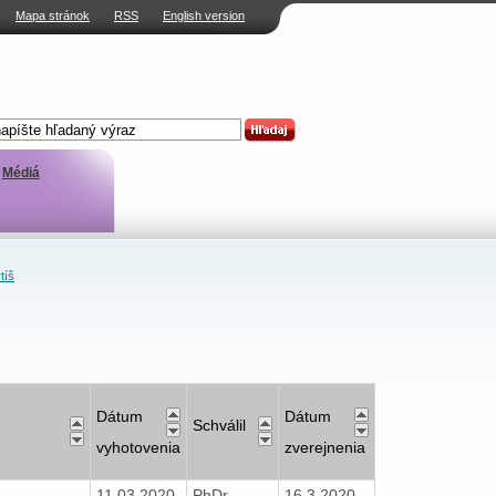
Mapa stránok
RSS
English version
Médiá
tíš
Dátum
Dátum
Schválil
vyhotovenia
zverejnenia
11.03.2020
PhDr.
16.3.2020