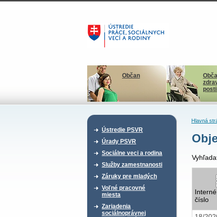
Občan
Obča
zdra
post
Hlavná str
Ústredie PSVR
Obje
Úrady PSVR
Sociálne veci a rodina
Vyhľada
Služby zamestnanosti
Záruky pre mladých
Voľné pracovné
Interné
miesta
číslo
Zariadenia
sociálnoprávnej
18/20