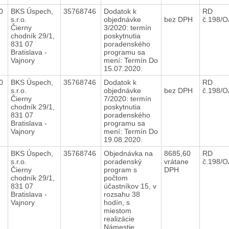
20
BKS Úspech,
35768746
Dodatok k
RD
s.r.o.
objednávke
bez DPH
č.198/
Čierny
3/2020: termín
chodník 29/1,
poskytnutia
831 07
poradenského
Bratislava -
programu sa
Vajnory
mení: Termín Do
15.07.2020.
20
BKS Úspech,
35768746
Dodatok k
RD
s.r.o.
objednávke
bez DPH
č.198/
Čierny
7/2020: termín
chodník 29/1,
poskytnutia
831 07
poradenského
Bratislava -
programu sa
Vajnory
mení: Termín Do
19.08.2020.
0
BKS Úspech,
35768746
Objednávka na
8685,60
RD
s.r.o.
poradenský
vrátane
č.198/
Čierny
program s
DPH
chodník 29/1,
počtom
831 07
účastníkov 15, v
Bratislava -
rozsahu 38
Vajnory
hodín, s
miestom
realizácie
Námestie