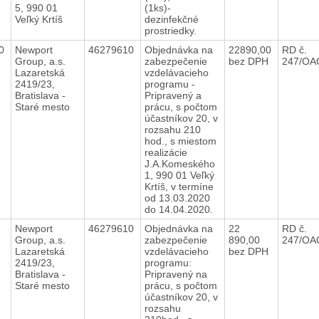
5, 990 01
(1ks)-
Veľký Krtíš
dezinfekčné
prostriedky.
20
Newport
46279610
Objednávka na
22890,00
RD č.
Group, a.s.
zabezpečenie
bez DPH
247/OA
Lazaretská
vzdelávacieho
2419/23,
programu -
Bratislava -
Pripravený a
Staré mesto
prácu, s počtom
účastníkov 20, v
rozsahu 210
hod., s miestom
realizácie
J.A.Komeského
1, 990 01 Veľký
Krtíš, v termíne
od 13.03.2020
do 14.04.2020.
0
Newport
46279610
Objednávka na
22
RD č.
Group, a.s.
zabezpečenie
890,00
247/OA
Lazaretská
vzdelávacieho
bez DPH
2419/23,
programu:
Bratislava -
Pripravený na
Staré mesto
prácu, s počtom
účastníkov 20, v
rozsahu