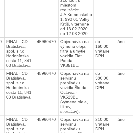
210hod., s
miestom
realizácie:
J.A.Komenského
1, 990 01 Veľký
Krtíš, v termíne
od 13.02.2020
do 12.03.2020.
20
FINAL - CD
45960470
Objednávka na
do
áno
Bratislava,
výmenu oleja,
160,00
spol. s r.o
filtra a umytie
vrátane
Hodonínska
vozidla Fiat
DPH
cesta 11, 841
Panda -
03 Bratislava
VK851BE.
0
FINAL - CD
45960470
Objednávka na
do
áno
Bratislava,
servisnú
380,00
spol. s r.o
prehliadku
vrátane
Hodonínska
vozidla Škoda
DPH
cesta 11, 841
Octavia -
03 Bratislava
VK529BL
(výmena oleja,
filtrov,
stieračov).
0
FINAL - CD
45960470
Objednávka na
210,00
áno
Bratislava,
servisnú
vrátane
spol. s r.o
prehliadku
DPH