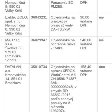
Nemocničná
Panasonic SC-
DPH
8, 990 01
PM250.
Veľký Krtíš
0
Elektro ZOLO,
36043231
Objednávka na
90,00
nie
spol. s r.o.
prietokový
vrátane
Nemocničná
ohrievač vody
DPH
8, 990 01
DAFI 3,7kW.
Veľký Krtíš
20
MAD SR,
36029947
Objednávka na
540,00
nie
s.r.o.
ochranné rúška
vrátane
Školská 36,
- 150ks.
DPH
979 01
Rimavská
Sobota
0
DATALAN,
35810734
Objednávka na
158,40
áno
a.s.
opravu XEROX
vrátane
Krasovského
WorkCentre V.č.
DPH
14, 851 01
CN-059K 71387,
Bratislava
3AN-
00000003248, v
zmysle RD
368/OI/2016,
podľa cenovej
ponuky na č.
hlásenia
1932074.