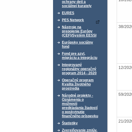
ochrany detí a
sociálnej kurately
EURES
PES Network
38/20
Nástroje na
prepojenie Európy
(CEF)/Systém EESSI
Európsky sociálny
fond
Fond pre azyl,
migráciu a integráciu
Integrovaný
12/20
regionálny operačný
program 2014 - 2020
Operačný program
Kvalita životného
prostredia
59/20
Národné projekty -
Oznámenia o
možnosti
predkladania žiadostí
o poskytnutie
finančného príspevku
21/20
Štatistiky
Zverejňovanie zmlúv,