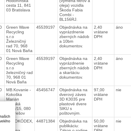
Hodonínska
(výmena filtrov a
cesta 11, 841
oleja) vozidla
03 Bratislava
Škoda Fabia
Combi -
BL156RJ.
20
Green Wave
45539197
Objednávka na
2,40
áno
Recycling
vyprázdnenie
vrátane
s.r.o
zberných nádob
DPH
Železničný
a 10bm
rad 70, 968
dokumentov.
01 Nová Baňa
20
Green Wave
45539197
Objednávka na
2,40
áno
Recycling
vyprázdnenie
vrátane
s.r.o
zberných nádob
DPH
železničný rad
a skartáciu
70, 968 01
dokumentov.
Nová Baňa
20
MB.Kovanie -
45456747
Objednávka na
97,00
nie
Kokoška
dverový záves
vrátane
Marián
3D K3035 pre
DPH
Školská
plastové dvere
2383/15, 080
SIKU s
06 Prešov
poštovným.
 našich
20
EUROKÓDEX,
44871384
Objednávka na
50,00
nie
velého
s.r.o.
publikáciu:
vrátane
Martina
Zákon o rodine,
DPH