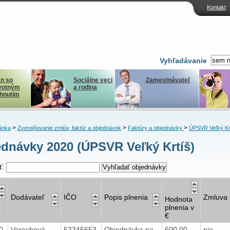
Kontakt
Vyhľadávanie
n so
Sociálne veci
Zamestnávateľ
votným
a rodina
ihnutím
>
>
>
ánka
Zverejňovanie zmlúv, faktúr a objednávok
Faktúry a objednávky
ÚPSVR Veľký Kr
dnávky 2020 (ÚPSVR Veľký Krtíš)
ť:
Dodávateľ
IČO
Popis plnenia
Zmluva
Hodnota
plnenia v
€
20
Varechová
52345653
Objednávka na
600,00
nie