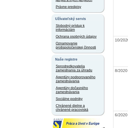
jazyku a iných jazykoch
Právne predpisy
Užívateľský servis
Slobodný prístup k
informáciám
Ochrana osobných údajov
10/20
Oznamovanie
protispoločenskej činnosti
Naše registre
Sprostredkovatelia
8/202
zamestnania za úhradu
Agentúry podporovaného
zamestnávania
Agentúry dočasného
zamestnávania
Sociálne podniky
Chránené dielne a
chránené pracoviská
6/202