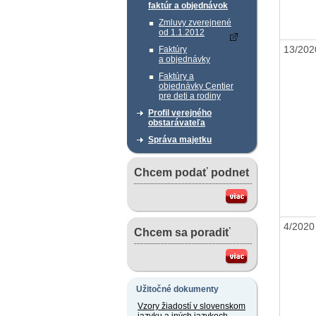
faktúr a objednávok
Zmluvy zverejnené
od 1.1.2012
13/20
Faktúry
a objednávky
Faktúry a
objednávky Centier
pre deti a rodiny
Profil verejného
obstarávateľa
Správa majetku
Chcem podať podnet
4/202
Chcem sa poradiť
Užitočné dokumenty
Vzory žiadostí v slovenskom