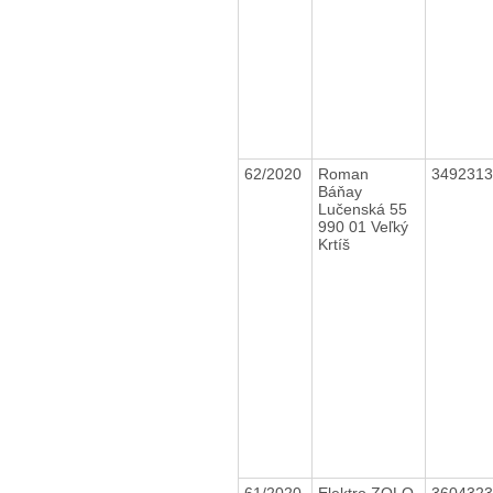
62/2020
Roman
349231
Báňay
Lučenská 55
990 01 Veľký
Krtíš
61/2020
Elektro ZOLO,
360432