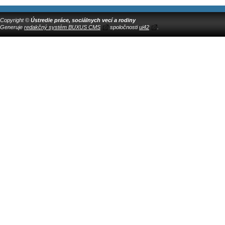
Copyright ©
Ústredie práce, sociálnych vecí a rodiny
Generuje
redakčný systém BUXUS CMS
spoločnosti
ui42
.