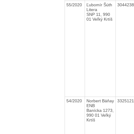
55/2020
Ľubomír Šúth
304423
Litera
SNP 11, 990
01 Veľký Krtíš
54/2020
Norbert Báňay
332512
ENB
Banícka 1273,
990 01 Veľký
Krtíš