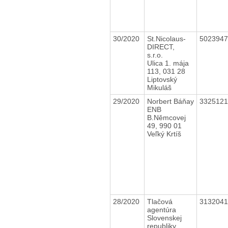
30/2020
St.Nicolaus-
502394
DIRECT,
s.r.o.
Ulica 1. mája
113, 031 28
Liptovský
Mikuláš
29/2020
Norbert Báňay
332512
ENB
B.Němcovej
49, 990 01
Veľký Krtíš
28/2020
Tlačová
313204
agentúra
Slovenskej
republiky