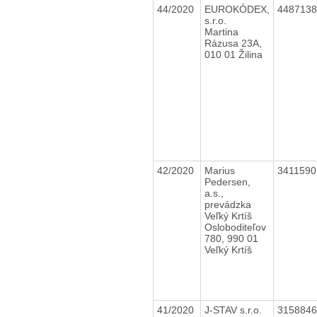
44/2020
EUROKÓDEX,
448713
s.r.o.
Martina
Rázusa 23A,
010 01 Žilina
42/2020
Marius
341159
Pedersen,
a.s.,
prevádzka
Veľký Krtíš
Osloboditeľov
780, 990 01
Veľký Krtíš
41/2020
J-STAV s.r.o.
315884