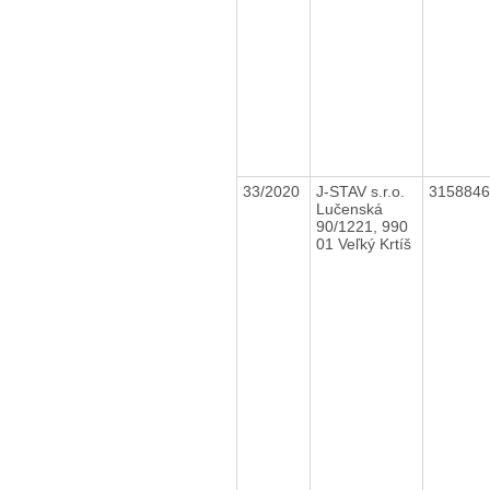
33/2020
J-STAV s.r.o.
315884
Lučenská
90/1221, 990
01 Veľký Krtíš