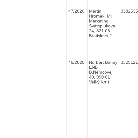
47/2020
Martin
338253
Hromek, MH
Marketing
Svätoplukova
24, 821 08
Bratislava 2
46/2020
Norbert Báňay
332512
ENB
B.Němcovej
49, 990 01
Veľký Krtíš