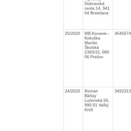
Dúbravská
cesta 14, 941
04 Bratislava
25/2020
MB.Kovanie -
454567
Kokoška
Marián
Školská
2383/15, 080
06 Prešov
24/2020
Roman
349231
Báňay
Lučenská 55,
990 01 Veľký
Krtíš