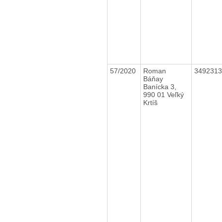
57/2020
Roman
349231
Báňay
Banícka 3,
990 01 Veľký
Krtíš