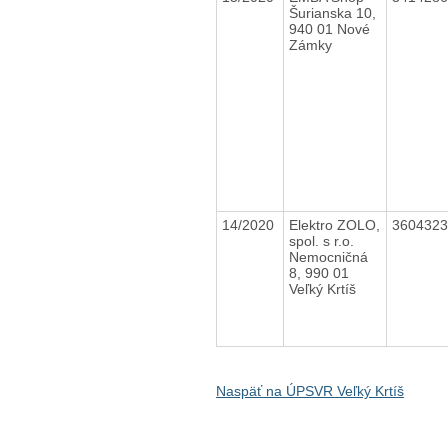
Šurianska 10,
940 01 Nové
Zámky
14/2020
Elektro ZOLO,
360432
spol. s r.o.
Nemocničná
8, 990 01
Veľký Krtíš
Naspäť na ÚPSVR Veľký Krtíš