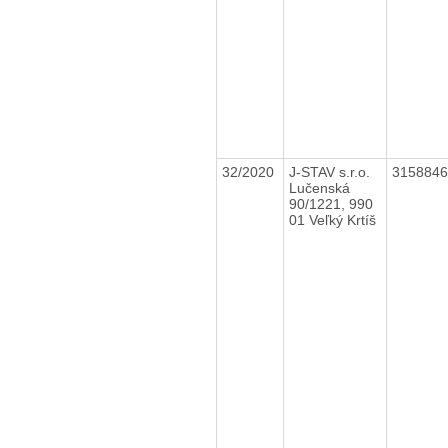
32/2020
J-STAV s.r.o.
315884
Lučenská
90/1221, 990
01 Veľký Krtíš