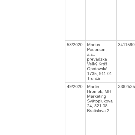
53/2020
Marius
341159
Pedersen,
a.s.,
prevádzka
Veľký Krtíš
Opatovská
1735, 911 01
Trenčín
49/2020
Martin
338253
Hromek, MH
Marketing
Svätoplukova
24, 821 08
Bratislava 2