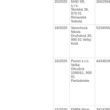
20/2020
MAD SR,
360299
s.r.o.
Školská 36,
979 01
Rimavská
Sobota
18/2020
Varechová
523456
Nikola
Družobná 35,
990 01 Veľký
Krtíš
16/2020
Pevon s.r.o.
443481
Veľká
Okružná
1086/61, 958
01
Partizánske
15/2020
EMBA Shop
341428