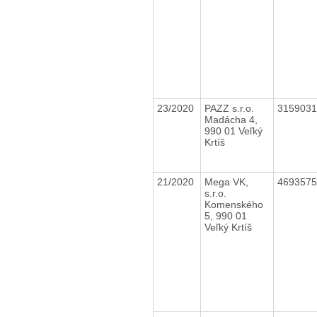
23/2020
PAZZ s.r.o.
315903
Madácha 4,
990 01 Veľký
Krtíš
21/2020
Mega VK,
469357
s.r.o.
Komenského
5, 990 01
Veľký Krtíš