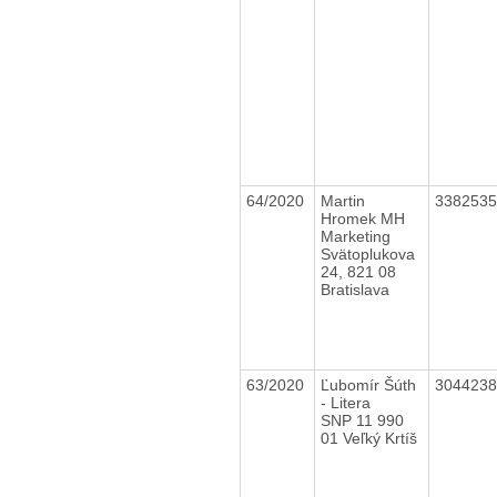
64/2020
Martin
338253
Hromek MH
Marketing
Svätoplukova
24, 821 08
Bratislava
63/2020
Ľubomír Šúth
304423
- Litera
SNP 11 990
01 Veľký Krtíš