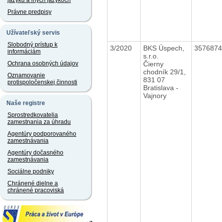
jazyku a iných jazykoch
Právne predpisy
Užívateľský servis
Slobodný prístup k
3/2020
BKS Úspech,
357687
informáciám
s.r.o.
Čierny
Ochrana osobných údajov
chodník 29/1,
Oznamovanie
831 07
protispoločenskej činnosti
Bratislava -
Vajnory
Naše registre
Sprostredkovatelia
zamestnania za úhradu
Agentúry podporovaného
zamestnávania
Agentúry dočasného
zamestnávania
Sociálne podniky
Chránené dielne a
chránené pracoviská