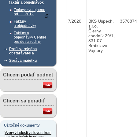
faktúr a objednávok
Zmluvy zverejnené
od 1.1.2012
7/2020
BKS Úspech,
357687
Faktúry
s.r.o.
a objednávky
Čierny
Faktúry a
chodník 29/1,
objednávky Centier
831 07
pre deti a rodiny
Bratislava -
Profil verejného
Vajnory
obstarávateľa
Správa majetku
Chcem podať podnet
Chcem sa poradiť
Užitočné dokumenty
Vzory žiadostí v slovenskom