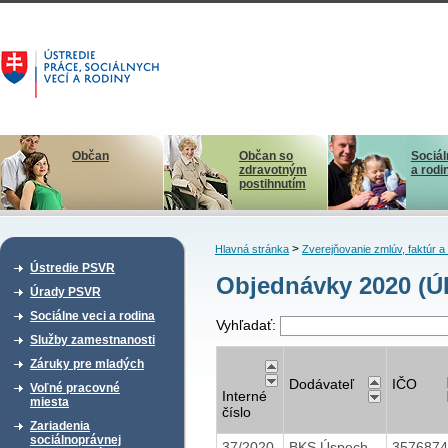
Občan
Občan so
Sociál
zdravotným
a rodi
postihnutím
>
Hlavná stránka
Zverejňovanie zmlúv, faktúr 
Ústredie PSVR
Objednávky 2020 (Ú
Úrady PSVR
Sociálne veci a rodina
Vyhľadať:
Služby zamestnanosti
Záruky pre mladých
Dodávateľ
IČO
Voľné pracovné
Interné
miesta
číslo
Zariadenia
sociálnoprávnej
37/2020
BKS Úspech,
357687