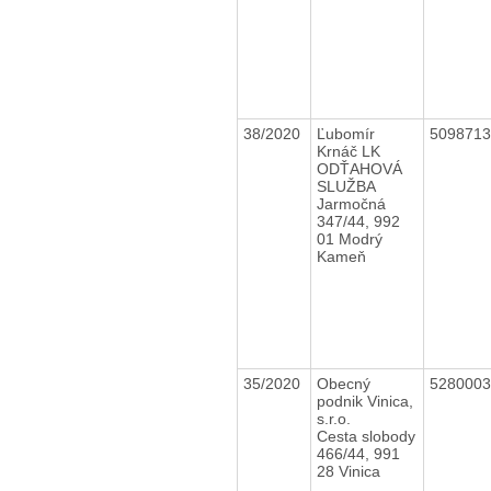
38/2020
Ľubomír
509871
Krnáč LK
ODŤAHOVÁ
SLUŽBA
Jarmočná
347/44, 992
01 Modrý
Kameň
35/2020
Obecný
528000
podnik Vinica,
s.r.o.
Cesta slobody
466/44, 991
28 Vinica