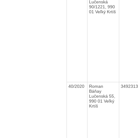
Lučenská
90/1221, 990
01 Veľký Krtíš
40/2020
Roman
349231
Báňay
Lučenská 55,
990 01 Veľký
Krtíš