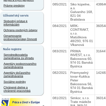
jazyku a iných jazykoch
085/2021
Siko kúpelne,
4386
Právne predpisy
a.s.
Galvaniho 168,
821 04
Užívateľský servis
Bratislava
Slobodný prístup k
informáciám
084/2021
MRK-
3605
CONTRAKT,
Ochrana osobných údajov
s.r.o.
Oznamovanie
Matúškova
protispoločenskej činnosti
48/293, 976 01
Vlkanová
Naše registre
083/2021
PRIMA
3164
INVEST, s.r.o.
Sprostredkovatelia
zamestnania za úhradu
Bakossova 60,
974 01 Banská
Agentúry podporovaného
Bystrica
zamestnávania
082/2021
Priemyselný
1424
Agentúry dočasného
tovar-Kuklica
zamestnávania
Peter
Sociálne podniky
Bakossova 56,
974 01 Banská
Chránené dielne a
chránené pracoviská
Bystrica
081/2021
Simkor, s.r.o.
3601
Trate mádeže
9/A, 969 01