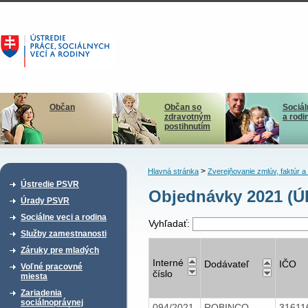
Občan
Občan so
Sociál
zdravotným
a rodi
postihnutím
>
Hlavná stránka
Zverejňovanie zmlúv, faktúr 
Ústredie PSVR
Objednávky 2021 (Ú
Úrady PSVR
Sociálne veci a rodina
Vyhľadať:
Služby zamestnanosti
Záruky pre mladých
Interné
Dodávateľ
IČO
Voľné pracovné
číslo
miesta
Zariadenia
sociálnoprávnej
094/2021
ROBINCO
31611