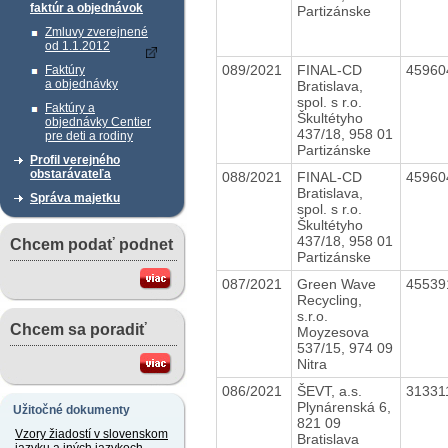
faktúr a objednávok
Partizánske
Zmluvy zverejnené
od 1.1.2012
089/2021
FINAL-CD
4596
Faktúry
a objednávky
Bratislava,
spol. s r.o.
Faktúry a
Škultétyho
objednávky Centier
437/18, 958 01
pre deti a rodiny
Partizánske
Profil verejného
obstarávateľa
088/2021
FINAL-CD
4596
Bratislava,
Správa majetku
spol. s r.o.
Škultétyho
437/18, 958 01
Chcem podať podnet
Partizánske
087/2021
Green Wave
4553
Recycling,
s.r.o.
Chcem sa poradiť
Moyzesova
537/15, 974 09
Nitra
086/2021
ŠEVT, a.s.
31331
Plynárenská 6,
Užitočné dokumenty
821 09
Vzory žiadostí v slovenskom
Bratislava