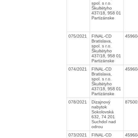
spol. s r.o.
Škultétyho
437/18, 958 01
Partizánske
075/2021
FINAL-CD
4596
Bratislava,
spol. s r.o.
Škultétyho
437/18, 958 01
Partizánske
074/2021
FINAL-CD
4596
Bratislava,
spol. s r.o.
Škultétyho
437/18, 958 01
Partizánske
078/2021
Dizajnový
8750
nabytok
Sokolovská
632, 74 201
Suchdol nad
odrou
073/2021
FINAL-CD
4596