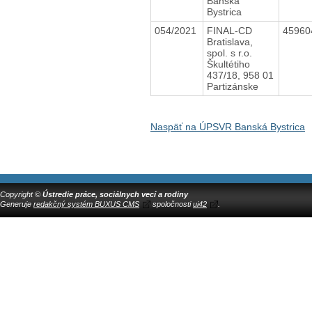
Banská
Bystrica
054/2021
FINAL-CD
4596
Bratislava,
spol. s r.o.
Škultétiho
437/18, 958 01
Partizánske
Naspäť na ÚPSVR Banská Bystrica
Copyright ©
Ústredie práce, sociálnych vecí a rodiny
Generuje
redakčný systém BUXUS CMS
spoločnosti
ui42
.