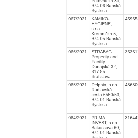
Poľovnícka 33,
974 06 Banská
Bystrica
067/2021
KAMIKO-
4596
HYGIENE,
s.r.o.
Kremnička 5,
974 05 Banská
Bystrica
066/2021
STRABAG
36361
Properity and
Facility
Dunajská 32,
817 85
Bratislava
065/2021
Delphia, s.r.o.
4565
Rudlovská
cesta 6550/53,
974 01 Banská
Bystrica
064/2021
PRIMA
3164
INVEST, s.r.o.
Bakossova 60,
974 01 Banská
Bystrica