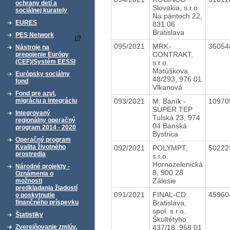
ochrany detí a
Slovakia, s.r.o.
sociálnej kurately
Na pántoch 22,
EURES
831 06
Bratislava
PES Network
095/2021
MRK-
3605
Nástroje na
CONTRAKT,
prepojenie Európy
(CEF)/Systém EESSI
s.r.o.
Matúškova
Európsky sociálny
48/293, 976 01
fond
Vlkanová
Fond pre azyl,
093/2021
M. Baník -
1097
migráciu a integráciu
SUPER TEP
Integrovaný
Tulská 23, 974
regionálny operačný
04 Banská
program 2014 - 2020
Bystrica
Operačný program
Kvalita životného
092/2021
POLYMPT,
5022
prostredia
s.r.o.
Hornozelenická
Národné projekty -
8, 900 28
Oznámenia o
Zálesie
možnosti
predkladania žiadostí
091/2021
FINAL-CD
4596
o poskytnutie
Bratislava,
finančného príspevku
spol. s r.o.
Štatistiky
Škultétyho
437/18, 958 01
Zverejňovanie zmlúv,