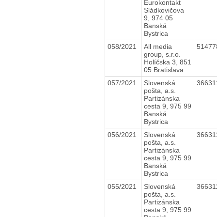
Eurokontakt
Sládkovičova
9, 974 05
Banská
Bystrica
058/2021
All media
5147
group, s.r.o.
Holíčska 3, 851
05 Bratislava
057/2021
Slovenská
36631
pošta, a.s.
Partizánska
cesta 9, 975 99
Banská
Bystrica
056/2021
Slovenská
36631
pošta, a.s.
Partizánska
cesta 9, 975 99
Banská
Bystrica
055/2021
Slovenská
36631
pošta, a.s.
Partizánska
cesta 9, 975 99