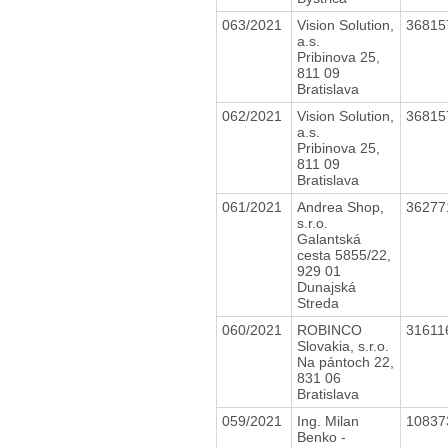
063/2021
Vision Solution,
3681
a.s.
Pribinova 25,
811 09
Bratislava
062/2021
Vision Solution,
3681
a.s.
Pribinova 25,
811 09
Bratislava
061/2021
Andrea Shop,
3627
s.r.o.
Galantská
cesta 5855/22,
929 01
Dunajská
Streda
060/2021
ROBINCO
31611
Slovakia, s.r.o.
Na pántoch 22,
831 06
Bratislava
059/2021
Ing. Milan
10837
Benko -