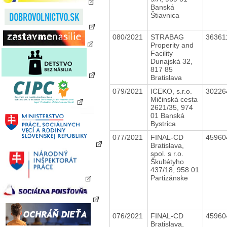
Banská
Štiavnica
080/2021
STRABAG
36361
Properity and
Facility
Dunajská 32,
817 85
Bratislava
079/2021
ICEKO, s.r.o.
3022
Mičinská cesta
2621/35, 974
01 Banská
Bystrica
077/2021
FINAL-CD
4596
Bratislava,
spol. s r.o.
Škultétyho
437/18, 958 01
Partizánske
076/2021
FINAL-CD
4596
Bratislava,