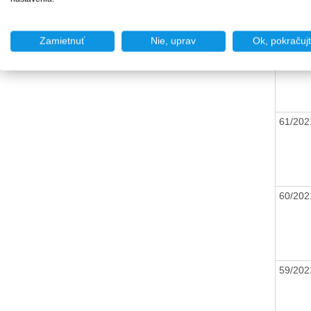
62/20
Zamietnuť
Nie, uprav
Ok, pokračuj
61/20
60/20
59/20