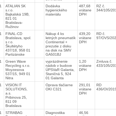
21
ATALIAN SK
Dodávka
487,68
RZ č.
s.r.o.
hygienického
vrátane
344/105/2
Bajkalská 19B,
materiálu
DPH
821 01
Bratislava-
Ružinov
21
FINAL-CD
Nákup 4 ks
439,20
RD č.
Bratislava, spol.
letných pneumatík
vrátane
97/OVS/20
s r.o.
Continental +
DPH
Škultétyho
prezutie z disku
437/18, 958 01
na disk na SMV
Partizánske
GA501BJ
21
Green Wave
vyprázdnenie
1,20
Zmluva č.
Recycling s.r.o.
nádob v budove
vrátane
433/105/2
Moyzesova
ÚPSVaR Galanta,
DPH
537/15, 949 01
Staničná 5, 924
Nitra
01 Galanta
21
VISION IT
Oprava tlačiarne
291,01
RD
SOLUTIONS,
OKI C321
vrátane
436/OI/201
a.s.
DPH
Pribinova 25,
811 09
Bratislava
21
STRABAG
Diagnostika
46,56