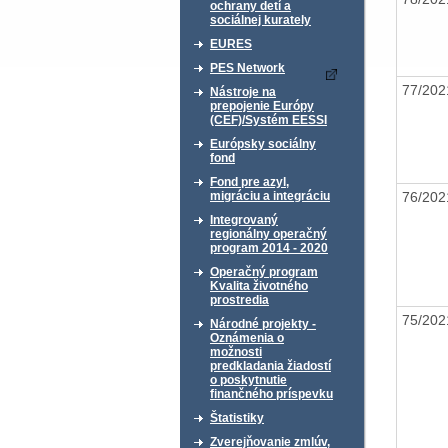
ochrany detí a
sociálnej kurately
EURES
PES Network
77/20
Nástroje na
prepojenie Európy
(CEF)/Systém EESSI
Európsky sociálny
fond
Fond pre azyl,
76/20
migráciu a integráciu
Integrovaný
regionálny operačný
program 2014 - 2020
Operačný program
Kvalita životného
prostredia
75/20
Národné projekty -
Oznámenia o
možnosti
predkladania žiadostí
o poskytnutie
finančného príspevku
Štatistiky
Zverejňovanie zmlúv,