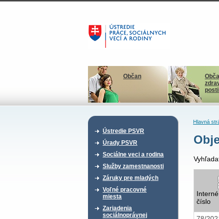
Občan
Obča
zdra
post
Hlavná str
Ústredie PSVR
Obje
Úrady PSVR
Sociálne veci a rodina
Vyhľada
Služby zamestnanosti
Záruky pre mladých
Voľné pracovné
Interné
miesta
číslo
Zariadenia
sociálnoprávnej
78/20