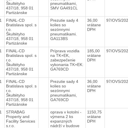
Škultétyho
pneumatikami,
437/18, 958 01
SMV GA491CL
Partizánske
21
FINAL-CD
Prezutie sady 4
36,00
97/OVS/20
Bratislava spol. s
kolies so
vrátane
r.o.
sezónnymi
DPH
Škultétyho
pneumatikami.
437/18, 958 01
GA113BS
Partizánske
21
FINAL-CD
Príprava vozidla
185,00
97/OVS/20
Bratislava spol. s
na TK+EK,
vrátane
r.o.
zabezpečenie
DPH
Škultétyho
vykonania TK+EK:
437/18, 958 01
GA769CD
Partizánske
21
FINAL-CD
Prezutie sady 4
36,00
97/OVS/20
Bratislava spol. s
kolies so
vrátane
r.o.
sezónnymi
DPH
Škultétyho
pneumatikami,
437/18, 958 01
GA769CD
Partizánske
21
STRABAG
oprava v kotolni -
1150,75
Property and
výmena 2 ks
vrátane
Facility Services
expanzných
DPH
s.r.o.
nádrží v budove