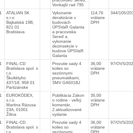
Vonkajší rad 795
21
ATALIAN SK
Vykonanie
114,76
344/105/2
s.r.o.
deratizácie v
vrátane
Bajkalská 19B,
budovách
DPH
821 01
ÚPSVaR Galanta
Bratislava
a pracoviska
Sereď a
vykonanie
dezinsekcie v
budove ÚPSVaR
Galanta
21
FINAL-CD
Prezutie sady 4
36,00
97/OVS/20
Bratislava spol. s
kolies so
vrátane
r.o.
sezónnymi
DPH
Škultétyho
pneumatikami,
437/18, 958 01
SMV GA501BJ
Partizánske
21
EUROKÓDEX,
Publikácia Zákon
35,00
s.r.o.
o rodine - veľký
vrátane
Martina Rázusa
komentár,
DPH
23A, 01001
2.aktualizované
Žilina
vydanie
21
FINAL-CD
Prezutie sady 4
36,00
97/OVS/20
Bratislava spol. s
kolies so
vrátane
r.o.
sezónnymi
DPH