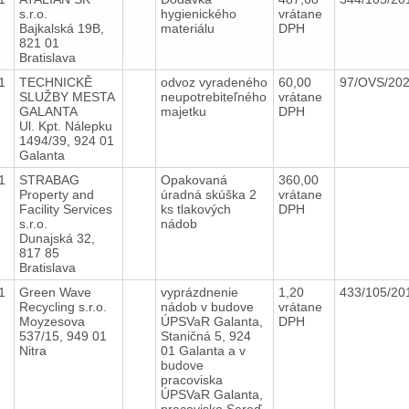
s.r.o.
hygienického
vrátane
Bajkalská 19B,
materiálu
DPH
821 01
Bratislava
21
TECHNICKĚ
odvoz vyradeného
60,00
97/OVS/20
SLUŽBY MESTA
neupotrebiteľného
vrátane
GALANTA
majetku
DPH
Ul. Kpt. Nálepku
1494/39, 924 01
Galanta
21
STRABAG
Opakovaná
360,00
Property and
úradná skúška 2
vrátane
Facility Services
ks tlakových
DPH
s.r.o.
nádob
Dunajská 32,
817 85
Bratislava
21
Green Wave
vyprázdnenie
1,20
433/105/2
Recycling s.r.o.
nádob v budove
vrátane
Moyzesova
ÚPSVaR Galanta,
DPH
537/15, 949 01
Staničná 5, 924
Nitra
01 Galanta a v
budove
pracoviska
ÚPSVaR Galanta,
pracovisko Sereď,