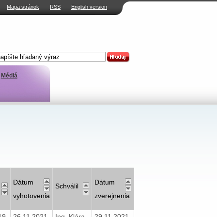
Mapa stránok
RSS
English version
Médiá
Dátum
Dátum
Schválil
vyhotovenia
zverejnenia
019
26.11.2021
Ing. Klára
29.11.2021