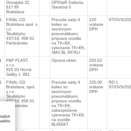
Dunajská 32,
ÚPSVaR Galanta,
817 85
Staničná 5
Bratislava
21
FINAL-CD
Prezutie sady 4
220
97/OVS/20
Bratislava spol. s
kolies so
vrátane
r.o.
sezónnymi
DPH
Škultétyho
pneumatikami,
437/18, 958 01
príprava vozidla
Partizánske
na TK+EK,
vykonanie TK+EK,
SMV BL 997KU
21
P&P PLAST,
Oprava okien
203,52
s.r.o.
vrátane
925 03 Horné
DPH
Saliby č. 881
21
FINAL-CD
Prezutie sady 4
225,00
RD č.
Bratislava, spol.
kolies so
vrátane
97/OVS/20
s r.o.
sezónnymi
DPH
Škultétyho
pneumatikami,
437/18, 958 01
príprava vozidla
Partizánske
na TK+EK,
zabezpečenie
vykonania TK+EK
 našich
na vozidle
velého
BL855KT