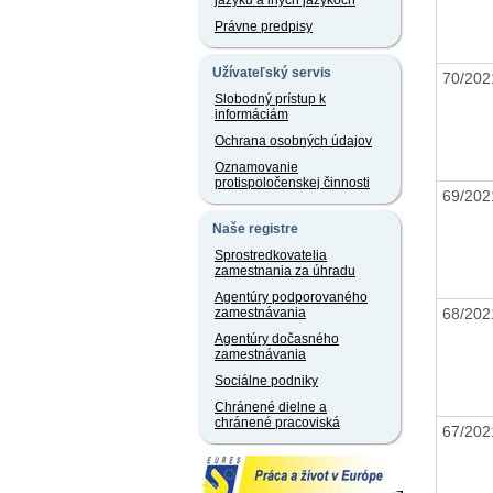
jazyku a iných jazykoch
Právne predpisy
Užívateľský servis
70/20
Slobodný prístup k
informáciám
Ochrana osobných údajov
Oznamovanie
protispoločenskej činnosti
69/20
Naše registre
Sprostredkovatelia
zamestnania za úhradu
Agentúry podporovaného
68/20
zamestnávania
Agentúry dočasného
zamestnávania
Sociálne podniky
Chránené dielne a
chránené pracoviská
67/20