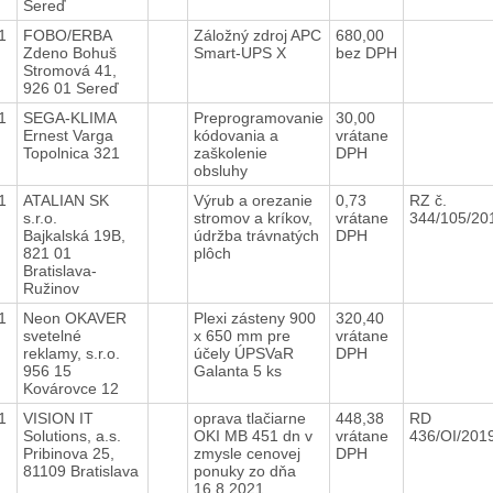
Sereď
21
FOBO/ERBA
Záložný zdroj APC
680,00
Zdeno Bohuš
Smart-UPS X
bez DPH
Stromová 41,
926 01 Sereď
21
SEGA-KLIMA
Preprogramovanie
30,00
Ernest Varga
kódovania a
vrátane
Topolnica 321
zaškolenie
DPH
obsluhy
21
ATALIAN SK
Výrub a orezanie
0,73
RZ č.
s.r.o.
stromov a kríkov,
vrátane
344/105/2
Bajkalská 19B,
údržba trávnatých
DPH
821 01
plôch
Bratislava-
Ružinov
21
Neon OKAVER
Plexi zásteny 900
320,40
svetelné
x 650 mm pre
vrátane
reklamy, s.r.o.
účely ÚPSVaR
DPH
956 15
Galanta 5 ks
Kovárovce 12
21
VISION IT
oprava tlačiarne
448,38
RD
Solutions, a.s.
OKI MB 451 dn v
vrátane
436/OI/201
Pribinova 25,
zmysle cenovej
DPH
81109 Bratislava
ponuky zo dňa
16.8.2021