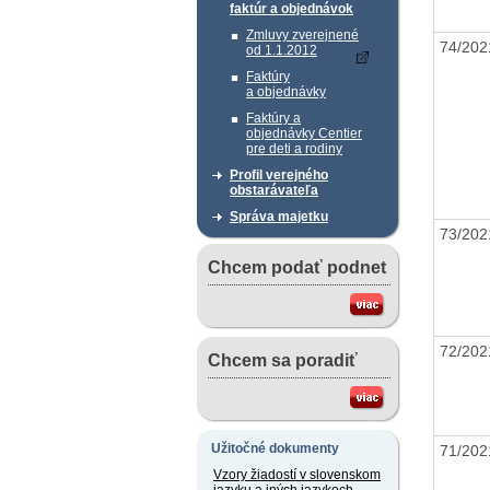
faktúr a objednávok
Zmluvy zverejnené
74/20
od 1.1.2012
Faktúry
a objednávky
Faktúry a
objednávky Centier
pre deti a rodiny
Profil verejného
obstarávateľa
Správa majetku
73/20
Chcem podať podnet
72/20
Chcem sa poradiť
Užitočné dokumenty
71/20
Vzory žiadostí v slovenskom