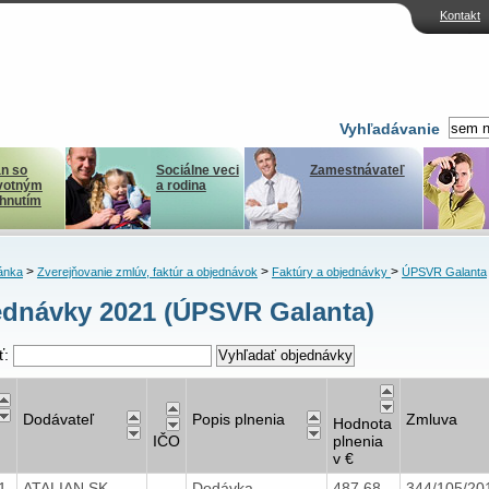
Kontakt
Vyhľadávanie
n so
Sociálne veci
Zamestnávateľ
votným
a rodina
ihnutím
>
>
>
ánka
Zverejňovanie zmlúv, faktúr a objednávok
Faktúry a objednávky
ÚPSVR Galanta
dnávky 2021 (ÚPSVR Galanta)
ť:
Dodávateľ
Popis plnenia
Zmluva
Hodnota
IČO
plnenia
v €
21
ATALIAN SK
Dodávka
487,68
344/105/2