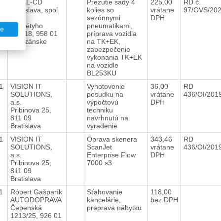
21
FINAL-CD
Prezutie sady 4
225,00
RD č.
Bratislava, spol.
kolies so
vrátane
97/OVS/20
s r.o.
sezónnymi
DPH
Škultétyho
pneumatikami,
te
437/18, 958 01
príprava vozidla
Partizánske
na TK+EK,
zabezpečenie
vykonania TK+EK
na vozidle
BL253KU
21
VISION IT
Vyhotovenie
36,00
RD
SOLUTIONS,
posudku na
vrátane
436/OI/201
a.s.
výpočtovú
DPH
Pribinova 25,
techniku
811 09
navrhnutú na
Bratislava
vyradenie
21
VISION IT
Oprava skenera
343,46
RD
SOLUTIONS,
ScanJet
vrátane
436/OI/201
a.s.
Enterprise Flow
DPH
Pribinova 25,
7000 s3
811 09
Bratislava
21
Róbert Gašparík
Sťahovanie
118,00
AUTODOPRAVA
kancelárie,
bez DPH
Čepenská
preprava nábytku
1213/25, 926 01