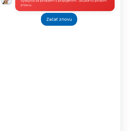
Vyskytol sa problém s pripojením. Skúste to prosím
znovu.
Začať znovu