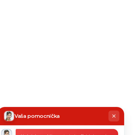
hatbot
íše
Vaša pomocníčka