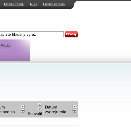
Mapa stránok
RSS
English version
Médiá
tum
Dátum
otovenia
zverejnenia
Schválil