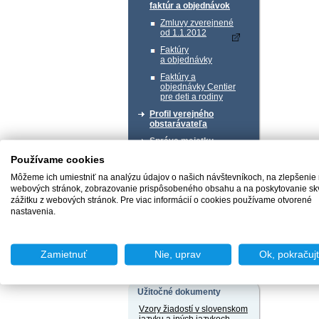
faktúr a objednávok
Zmluvy zverejnené
od 1.1.2012
Faktúry
a objednávky
Faktúry a
objednávky Centier
pre deti a rodiny
Profil verejného
obstarávateľa
Správa majetku
Používame cookies
Chcem podať podnet
Môžeme ich umiestniť na analýzu údajov o našich návštevníkoch, na zlepšenie
webových stránok, zobrazovanie prispôsobeného obsahu a na poskytovanie sk
zážitku z webových stránok. Pre viac informácií o cookies používame otvorené
nastavenia.
Chcem sa poradiť
Zamietnuť
Nie, uprav
Ok, pokračuj
Užitočné dokumenty
Vzory žiadostí v slovenskom