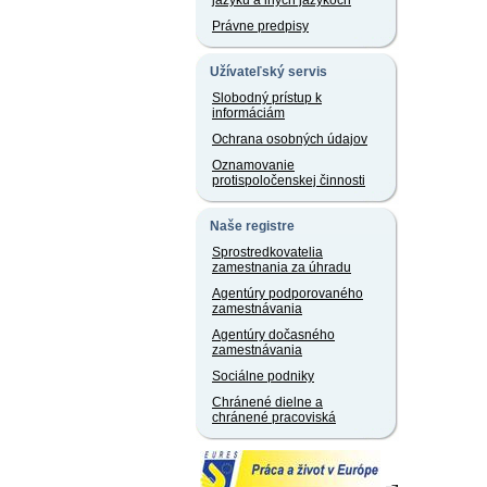
jazyku a iných jazykoch
Právne predpisy
Užívateľský servis
Slobodný prístup k
informáciám
Ochrana osobných údajov
Oznamovanie
protispoločenskej činnosti
Naše registre
Sprostredkovatelia
zamestnania za úhradu
Agentúry podporovaného
zamestnávania
Agentúry dočasného
zamestnávania
Sociálne podniky
Chránené dielne a
chránené pracoviská