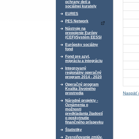
ochrany detí a
sociálnej kurately
EURES
PES Network
Nástroje na
prepojenie Európy
(CEF)/Systém EESSI
Európsky sociálny
fond
Fond pre azyl,
migráciu a integráciu
Integrovaný
regionálny operačný
program 2014 - 2020
Operačný program
Kvalita životného
Naspäť 
prostredia
Národné projekty -
Oznámenia o
možnosti
predkladania žiadostí
o poskytnutie
finančného príspevku
Štatistiky
Zverejňovanie zmlúv,