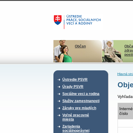
Občan
Obča
zdra
post
Hlavná str
Ústredie PSVR
Obje
Úrady PSVR
Sociálne veci a rodina
Vyhľada
Služby zamestnanosti
Záruky pre mladých
Interné
číslo
Voľné pracovné
miesta
Zariadenia
sociálnoprávnej