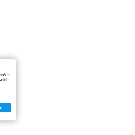
 našich
velého
te