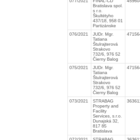
077/2021
FINAL-CD
4596
Bratislava spol.
s r.o.
Škultétyho
437/18, 958 01
Partizánske
076/2021
JUDr. Mgr.
4715
Tatiana
Štulrajterová
Strakovo
732/6, 976 52
Čierny Balog
075/2021
JUDr. Mgr.
4715
Tatiana
Štulrajterová
Strakovo
732/6, 976 52
Čierny Balog
073/2021
STRABAG
36361
Property and
Facility
Services, s.r.o.
Dunajská 32,
817 85
Bratislava
072/2021
STRABAG
36361