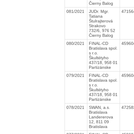
Čierny Balog
081/2021
JUDr. Mgr.
4715
Tatiana
Štulrajterová
Strakovo
732/6, 976 52
Čierny Balog
080/2021
FINAL-CD
4596
Bratislava spol.
s r.o.
Škultétyho
437/18, 958 01
Partizánske
079/2021
FINAL-CD
4596
Bratislava spol.
s r.o.
Škultétyho
437/18, 958 01
Partizánske
078/2021
SWAN, a.s.
4725
Bratislava
Landererova
12, 811 09
Bratislava