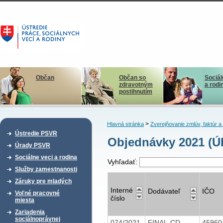
Občan
Občan so
Sociál
zdravotným
a rodi
postihnutím
>
Hlavná stránka
Zverejňovanie zmlúv, faktúr 
Ústredie PSVR
Objednávky 2021 (Ú
Úrady PSVR
Sociálne veci a rodina
Vyhľadať:
Služby zamestnanosti
Záruky pre mladých
Interné
Dodávateľ
IČO
Voľné pracovné
číslo
miesta
Zariadenia
sociálnoprávnej
074/2021
FINAL-CD
4596