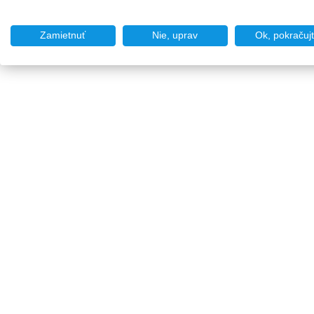
Zamietnuť
Nie, uprav
Ok, pokračuj