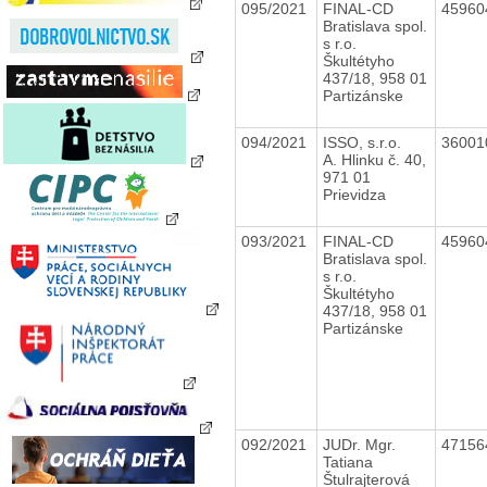
095/2021
FINAL-CD
4596
Bratislava spol.
s r.o.
Škultétyho
437/18, 958 01
Partizánske
094/2021
ISSO, s.r.o.
3600
A. Hlinku č. 40,
971 01
Prievidza
093/2021
FINAL-CD
4596
Bratislava spol.
s r.o.
Škultétyho
437/18, 958 01
Partizánske
092/2021
JUDr. Mgr.
4715
Tatiana
Štulrajterová