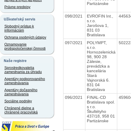
jazyku a iných jazykoch
Partizánske
Právne predpisy
098/2021
EVROFIN Int.,
4456
Užívateľský servis
s.r.o.
Jarošova 1,
Slobodný prístup k
831 03
informáciám
Bratislava
Ochrana osobných údajov
097/2021
POLYMPT,
5022
Oznamovanie
s.r.o.
protispoločenskej činnosti
Hornozelenická
98, 900 28
Naše registre
Zálesie,
prevádzka a
Sprostredkovatelia
kancelária
zamestnania za úhradu
Stará
Agentúry podporovaného
Vajnorská 6.
zamestnávania
831 04
Bratislava
Agentúry dočasného
zamestnávania
096/2021
FINAL-CD
4596
Sociálne podniky
Bratislava spol.
s r.o.
Chránené dielne a
Škultétyho
chránené pracoviská
437/18, 958 01
Partizánske