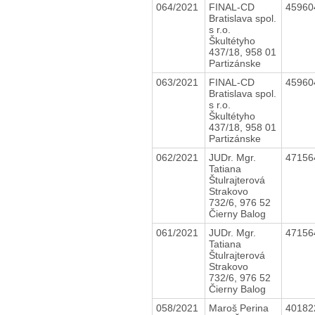
064/2021
FINAL-CD
4596
Bratislava spol.
s r.o.
Škultétyho
437/18, 958 01
Partizánske
063/2021
FINAL-CD
4596
Bratislava spol.
s r.o.
Škultétyho
437/18, 958 01
Partizánske
062/2021
JUDr. Mgr.
4715
Tatiana
Štulrajterová
Strakovo
732/6, 976 52
Čierny Balog
061/2021
JUDr. Mgr.
4715
Tatiana
Štulrajterová
Strakovo
732/6, 976 52
Čierny Balog
058/2021
Maroš Perina
4018