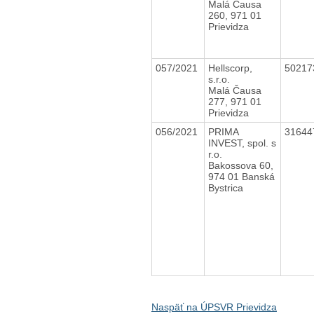
Malá Čausa
260, 971 01
Prievidza
057/2021
Hellscorp,
5021
s.r.o.
Malá Čausa
277, 971 01
Prievidza
056/2021
PRIMA
3164
INVEST, spol. s
r.o.
Bakossova 60,
974 01 Banská
Bystrica
Naspäť na ÚPSVR Prievidza