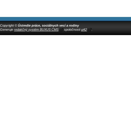
Copyright ©
Ústredie práce, sociálnych vecí a rodiny
Generuje
redakčný systém BUXUS CMS
spoločnosti
ui42
.