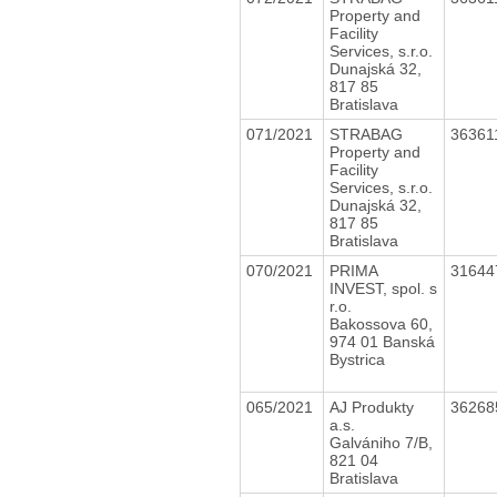
Property and
Facility
Services, s.r.o.
Dunajská 32,
817 85
Bratislava
071/2021
STRABAG
36361
Property and
Facility
Services, s.r.o.
Dunajská 32,
817 85
Bratislava
070/2021
PRIMA
3164
INVEST, spol. s
r.o.
Bakossova 60,
974 01 Banská
Bystrica
065/2021
AJ Produkty
3626
a.s.
Galvániho 7/B,
821 04
Bratislava