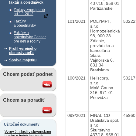
faktúr a objednávok
437/18, 958 01
Partizánske
Zmluvy zverejnené
od 1.1.2012
101/2021
POLYMPT,
5022
Faktúry
a objednávky
s.r.o.
Hornozelenická
Faktúry a
98, 900 28
objednávky Centier
Zálesie,
pre deti a rodiny
prevádzka a
Profil verejného
kancelária
obstarávateľa
Stará
Vajnorská 6.
Správa majetku
831 04
Bratislava
Chcem podať podnet
100/2021
Hellscorp,
5021
s.r.o.
Malá Čausa
316, 971 01
Prievidza
Chcem sa poradiť
099/2021
FINAL-CD
4596
Bratislava spol.
Užitočné dokumenty
s r.o.
Škultétyho
Vzory žiadostí v slovenskom
437/18, 958 01