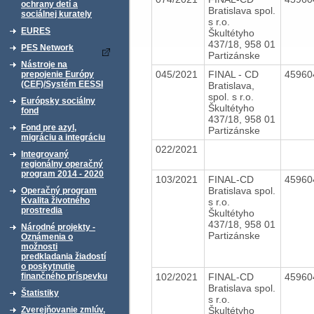
ochrany detí a
Bratislava spol.
sociálnej kurately
s r.o.
EURES
Škultétyho
437/18, 958 01
PES Network
Partizánske
Nástroje na
045/2021
FINAL - CD
4596
prepojenie Európy
(CEF)/Systém EESSI
Bratislava,
spol. s r.o.
Európsky sociálny
Škultétyho
fond
437/18, 958 01
Fond pre azyl,
Partizánske
migráciu a integráciu
022/2021
Integrovaný
regionálny operačný
program 2014 - 2020
103/2021
FINAL-CD
4596
Bratislava spol.
Operačný program
Kvalita životného
s r.o.
prostredia
Škultétyho
437/18, 958 01
Národné projekty -
Partizánske
Oznámenia o
možnosti
predkladania žiadostí
o poskytnutie
102/2021
FINAL-CD
4596
finančného príspevku
Bratislava spol.
Štatistiky
s r.o.
Škultétyho
Zverejňovanie zmlúv,