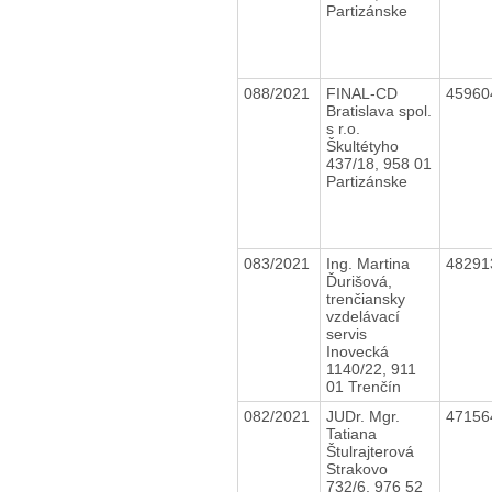
Partizánske
088/2021
FINAL-CD
4596
Bratislava spol.
s r.o.
Škultétyho
437/18, 958 01
Partizánske
083/2021
Ing. Martina
4829
Ďurišová,
trenčiansky
vzdelávací
servis
Inovecká
1140/22, 911
01 Trenčín
082/2021
JUDr. Mgr.
4715
Tatiana
Štulrajterová
Strakovo
732/6, 976 52