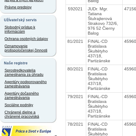
jazyku a iných jazykoch
Balog
Právne predpisy
592021
JUDr. Mgr.
4715
Tatiana
Štulrajterová
Užívateľský servis
Strakovo 732/6,
Slobodný prístup k
976 52 Čierny
informáciám
Balog
Ochrana osobných údajov
81/2021
FINAL-CD
4596
Bratislava
Oznamovanie
protispoločenskej činnosti
Škultétyho
437/18,
Partizánske
Naše registre
80/2021
FINAL-CD
4596
Sprostredkovatelia
Bratislava
zamestnania za úhradu
Škultétyho
Agentúry podporovaného
437/18,
zamestnávania
Partizánske
Agentúry dočasného
79/2021
FINAL-CD
4596
zamestnávania
Bratislava
Sociálne podniky
Škultétyho
437/18,
Chránené dielne a
Partizánske
chránené pracoviská
78/2021
FINAL-CD
4596
Bratislava
Škultétyho