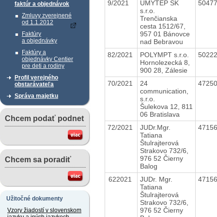
9/2021
UMYTEP SK
5047
faktúr a objednávok
s.r.o.
Zmluvy zverejnené
Trenčianska
od 1.1.2012
cesta 1512/67,
957 01 Bánovce
Faktúry
a objednávky
nad Bebravou
Faktúry a
82/2021
POLYMPT s.r.o.
5022
objednávky Centier
Hornolezecká 8,
pre deti a rodiny
900 28, Zálesie
Profil verejného
70/2021
24
4725
obstarávateľa
communication,
Správa majetku
s.r.o.
Šulekova 12, 811
06 Bratislava
Chcem podať podnet
72/2021
JUDr.Mgr.
4715
Tatiana
Štulrajterová
Strakovo 732/6,
976 52 Čierny
Chcem sa poradiť
Balog
622021
JUDr. Mgr.
4715
Tatiana
Štulrajterová
Užitočné dokumenty
Strakovo 732/6,
976 52 Čierny
Vzory žiadostí v slovenskom