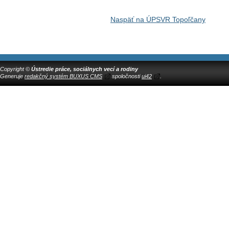
Naspäť na ÚPSVR Topoľčany
Copyright ©
Ústredie práce, sociálnych vecí a rodiny
Generuje
redakčný systém BUXUS CMS
spoločnosti
ui42
.