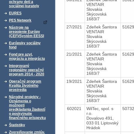
ochrany detí a
VENTAIR
sociálnej kurately
Slovakia
EURES
Skýcovská
1683/7
PES Network
27/2021
Zdeňek Šantora
5162
Nástroje na
VENTAIR
prepojenie Európy
(CEF)/Systém EESSI
Slovakia
Skýcovská
Európsky sociálny
1683/7
fond
21/2021
Zdeňek Šantora
5162
Fond pre azyl,
VENTAIR
migráciu a integráciu
Slovakia
Integrovaný
Skýcovská
regionálny operačný
1683/7
program 2014 - 2020
19/2021
Zdeňek Šantora
5162
Operačný program
Kvalita životného
VENTAIR
prostredia
Slovakia
Skýcovská
Národné projekty -
1683/7
Oznámenia o
možnosti
602021
WilTec, spol. s
5073
predkladania žiadostí
r.o.
o poskytnutie
Dovalovo 491,
finančného príspevku
033 01 Liptovský
Štatistiky
Hrádok
Zverejňovanie zmlúv,