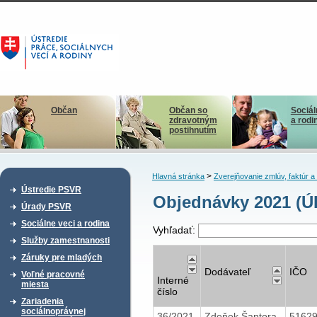
Občan
Občan so
Sociál
zdravotným
a rodi
postihnutím
>
Hlavná stránka
Zverejňovanie zmlúv, faktúr 
Ústredie PSVR
Objednávky 2021 (
Úrady PSVR
Sociálne veci a rodina
Vyhľadať:
Služby zamestnanosti
Záruky pre mladých
Dodávateľ
IČO
Voľné pracovné
Interné
miesta
číslo
Zariadenia
sociálnoprávnej
36/2021
Zdeňek Šantora
5162