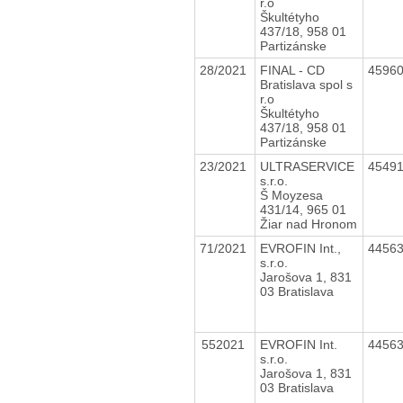
r.o
Škultétyho
437/18, 958 01
Partizánske
28/2021
FINAL - CD
4596
Bratislava spol s
r.o
Škultétyho
437/18, 958 01
Partizánske
23/2021
ULTRASERVICE
4549
s.r.o.
Š Moyzesa
431/14, 965 01
Žiar nad Hronom
71/2021
EVROFIN Int.,
4456
s.r.o.
Jarošova 1, 831
03 Bratislava
552021
EVROFIN Int.
4456
s.r.o.
Jarošova 1, 831
03 Bratislava