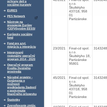
ochrany detí a
s.r.o.
sociálnej kurately
Škultétyho
EURES
437/18, 958
01
PES Network
Partizánske
Nástroje na
prepojenie Európy
(CEF)/Systém EESSI
Európsky sociálny
fond
Fond pre azyl,
migráciu a integráciu
23/2021
Final-cd spol.
314324
s.r.o.
Integrovaný
Škultétyho 18,
regionálny operačný
program 2014 - 2020
Partizánske
95801
Operačný program
Kvalita životného
prostredia
45/2021
Final-cd spol.
314324
Národné projekty -
Oznámenia o
s r.o.
možnosti
Škultétyho
predkladania žiadostí
437/18, 958
o poskytnutie
01
finančného príspevku
Partizánske
Štatistiky
Zverejňovanie zmlúv,
44/2021
Final-cd spol.
314324