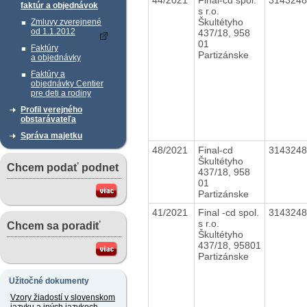
faktúr a objednávok
s r.o.
Škultétyho
Zmluvy zverejnené
od 1.1.2012
437/18, 958
01
Faktúry
Partizánske
a objednávky
Faktúry a
objednávky Centier
pre deti a rodiny
Profil verejného
obstarávateľa
Správa majetku
48/2021
Final-cd
314324
Škultétyho
Chcem podať podnet
437/18, 958
01
Partizánske
41/2021
Final -cd spol.
314324
s r.o.
Chcem sa poradiť
Škultétyho
437/18, 95801
Partizánske
Užitočné dokumenty
Vzory žiadostí v slovenskom