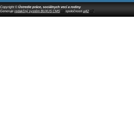
Copyright ©
Ústredie práce, sociálnych vecí a rodiny
Generuje
redakčný systém BUXUS CMS
spoločnosti
ui42
.