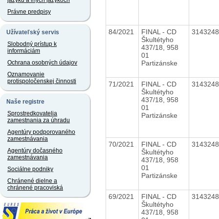
jazyku a iných jazykoch
Právne predpisy
84/2021
FINAL - CD
314324
Užívateľský servis
Škultétyho
Slobodný prístup k
437/18, 958
informáciám
01
Partizánske
Ochrana osobných údajov
Oznamovanie
protispoločenskej činnosti
71/2021
FINAL - CD
314324
Škultétyho
437/18, 958
Naše registre
01
Sprostredkovatelia
Partizánske
zamestnania za úhradu
Agentúry podporovaného
zamestnávania
70/2021
FINAL - CD
314324
Agentúry dočasného
Škultétyho
zamestnávania
437/18, 958
01
Sociálne podniky
Partizánske
Chránené dielne a
chránené pracoviská
69/2021
FINAL - CD
314324
Škultétyho
437/18, 958