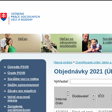
Občan
Občan so
Sociál
zdravotným
a rodi
postihnutím
>
Hlavná stránka
Zverejňovanie zmlúv, faktúr 
Ústredie PSVR
Objednávky 2021 (Ú
Úrady PSVR
Sociálne veci a rodina
Vyhľadať:
Služby zamestnanosti
Záruky pre mladých
Dodávateľ
IČO
Voľné pracovné
Interné
miesta
číslo
Zariadenia
sociálnoprávnej
42/2021
Final-cd spol.
314324