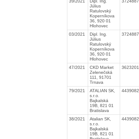
39/2021
Dipl. Ing.
372488
Július
Ratulovský
Koperníkova
36, 920 01
Hlohovec
03/2021
Dipl. Ing.
372488
Július
Ratulovský
Koperníkova
36, 920 01
Hlohovec
47/2021
CKD Market
362320
Zelenečská
111, 91701
Trnava
79/2021
ATALIAN SK,
443908
s.r.o.
Bajkalská
19B, 821 01
Bratislava
38/2021
Atalian SK,
443908
s.r.o.
Bajkalská
19B, 821 01
Bratislava