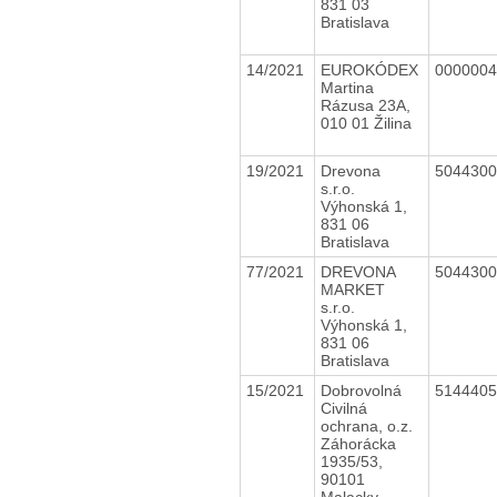
831 03
Bratislava
14/2021
EUROKÓDEX
000000
Martina
Rázusa 23A,
010 01 Žilina
19/2021
Drevona
504430
s.r.o.
Výhonská 1,
831 06
Bratislava
77/2021
DREVONA
504430
MARKET
s.r.o.
Výhonská 1,
831 06
Bratislava
15/2021
Dobrovolná
514440
Civilná
ochrana, o.z.
Záhorácka
1935/53,
90101
Malacky