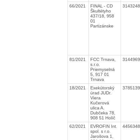
66/2021
FINAL - CD
314324
Škultétyho
437/18, 958
01
Partizánske
81/2021
FCC Trnava,
314496
s.r.o.
Priemyselná
5, 917 01
Trnava
18/2021
Exekútorský
378513
úrad JUDr.
Viera
Kučerová
ulica A.
Dubčeka 78,
908 51 Holíč
62/2021
EVROFIN Int.
445634
spol. s r.o.
Jarošova 1,