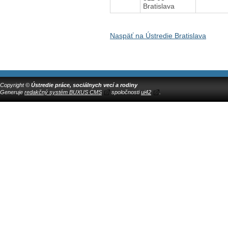
Bratislava
Naspäť na Ústredie Bratislava
Copyright ©
Ústredie práce, sociálnych vecí a rodiny
Generuje
redakčný systém BUXUS CMS
spoločnosti
ui42
.