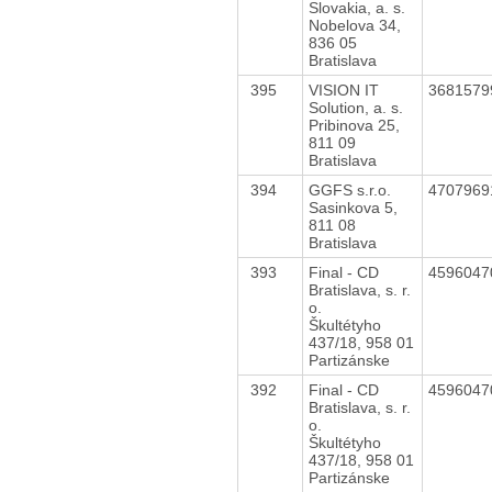
Slovakia, a. s.
Nobelova 34,
836 05
Bratislava
395
VISION IT
368157
Solution, a. s.
Pribinova 25,
811 09
Bratislava
394
GGFS s.r.o.
470796
Sasinkova 5,
811 08
Bratislava
393
Final - CD
459604
Bratislava, s. r.
o.
Škultétyho
437/18, 958 01
Partizánske
392
Final - CD
459604
Bratislava, s. r.
o.
Škultétyho
437/18, 958 01
Partizánske