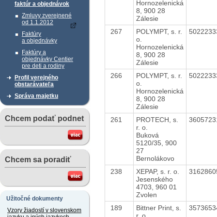
Hornozelenická
faktúr a objednávok
8, 900 28
Zmluvy zverejnené
Zálesie
od 1.1.2012
267
POLYMPT, s. r.
502223
Faktúry
o.
a objednávky
Hornozelenická
Faktúry a
8, 900 28
objednávky Centier
Zálesie
pre deti a rodiny
266
POLYMPT, s. r.
502223
Profil verejného
o.
obstarávateľa
Hornozelenická
Správa majetku
8, 900 28
Zálesie
Chcem podať podnet
261
PROTECH, s.
360572
r. o.
Buková
5120/35, 900
27
Bernolákovo
Chcem sa poradiť
238
XEPAP, s. r. o.
316286
Jesenského
4703, 960 01
Zvolen
Užitočné dokumenty
189
Bittner Print, s.
357365
Vzory žiadostí v slovenskom
r. o.