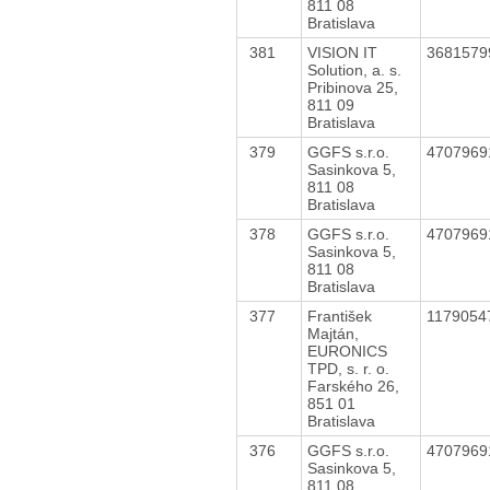
811 08
Bratislava
381
VISION IT
368157
Solution, a. s.
Pribinova 25,
811 09
Bratislava
379
GGFS s.r.o.
470796
Sasinkova 5,
811 08
Bratislava
378
GGFS s.r.o.
470796
Sasinkova 5,
811 08
Bratislava
377
František
117905
Majtán,
EURONICS
TPD, s. r. o.
Farského 26,
851 01
Bratislava
376
GGFS s.r.o.
470796
Sasinkova 5,
811 08