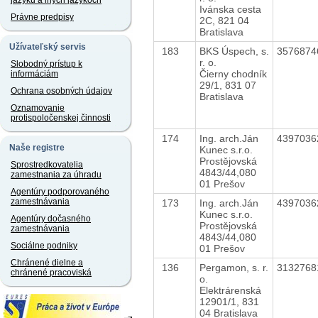
jazyku a iných jazykoch
Ivánska cesta
Právne predpisy
2C, 821 04
Bratislava
Užívateľský servis
183
BKS Úspech, s.
357687
r. o.
Slobodný prístup k
Čierny chodník
informáciám
29/1, 831 07
Ochrana osobných údajov
Bratislava
Oznamovanie
protispoločenskej činnosti
174
Ing. arch.Ján
439703
Naše registre
Kunec s.r.o.
Prostějovská
Sprostredkovatelia
4843/44,080
zamestnania za úhradu
01 Prešov
Agentúry podporovaného
zamestnávania
173
Ing. arch.Ján
439703
Kunec s.r.o.
Agentúry dočasného
Prostějovská
zamestnávania
4843/44,080
Sociálne podniky
01 Prešov
Chránené dielne a
136
Pergamon, s. r.
313276
chránené pracoviská
o.
Elektrárenská
12901/1, 831
04 Bratislava