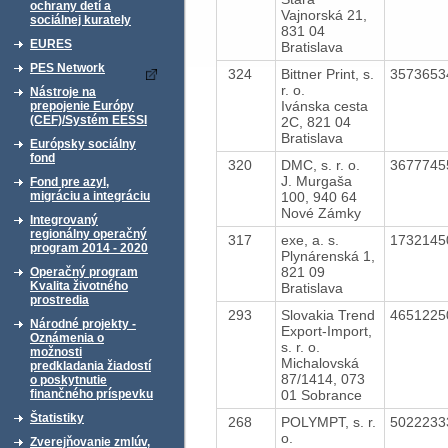
ochrany detí a
Vajnorská 21,
sociálnej kurately
831 04
EURES
Bratislava
PES Network
324
Bittner Print, s.
357365
r. o.
Nástroje na
Ivánska cesta
prepojenie Európy
(CEF)/Systém EESSI
2C, 821 04
Bratislava
Európsky sociálny
fond
320
DMC, s. r. o.
367774
J. Murgaša
Fond pre azyl,
100, 940 64
migráciu a integráciu
Nové Zámky
Integrovaný
regionálny operačný
317
exe, a. s.
173214
program 2014 - 2020
Plynárenská 1,
821 09
Operačný program
Kvalita životného
Bratislava
prostredia
293
Slovakia Trend
465122
Národné projekty -
Export-Import,
Oznámenia o
s. r. o.
možnosti
Michalovská
predkladania žiadostí
87/1414, 073
o poskytnutie
01 Sobrance
finančného príspevku
Štatistiky
268
POLYMPT, s. r.
502223
o.
Zverejňovanie zmlúv,