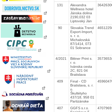
131
Alexandra
364263
Wellness hotel
Jánska dolina
2190,032 03
Liptovský Ján
90
Slovakia Trend
465122
Export-Import,
s. r. o.
Michalovská
87/1414, 073
01 Sobrance
4/2021
Bittner Print s.
357365
r. o.
Ivánska cesta
2C, 821 04
Bratislava
409
Final - CD
459604
Bratislava, s. r.
o.
Škultétyho
437/18, 958 01
Partizánske
407
GGFS s.r.o.
470796
Sasinkova 5,