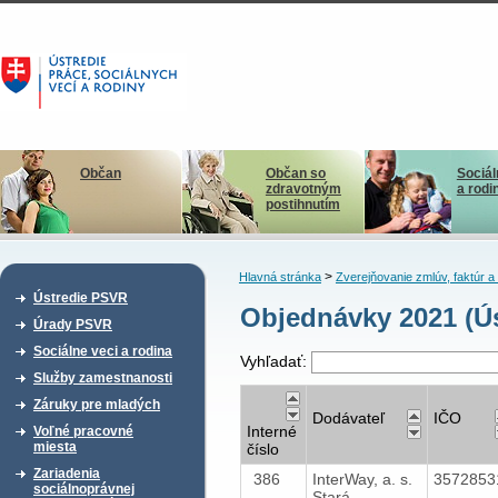
Občan
Občan so
Sociál
zdravotným
a rodi
postihnutím
>
Hlavná stránka
Zverejňovanie zmlúv, faktúr 
Ústredie PSVR
Objednávky 2021 (Ús
Úrady PSVR
Sociálne veci a rodina
Vyhľadať:
Služby zamestnanosti
Záruky pre mladých
Dodávateľ
IČO
Interné
Voľné pracovné
miesta
číslo
Zariadenia
386
InterWay, a. s.
357285
sociálnoprávnej
Stará