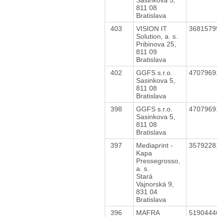
811 08
Bratislava
403
VISION IT
368157
Solution, a. s.
Pribinova 25,
811 09
Bratislava
402
GGFS s.r.o.
470796
Sasinkova 5,
811 08
Bratislava
398
GGFS s.r.o.
470796
Sasinkova 5,
811 08
Bratislava
397
Mediaprint -
357922
Kapa
Pressegrosso,
a. s.
Stará
Vajnorská 9,
831 04
Bratislava
396
MAFRA
519044