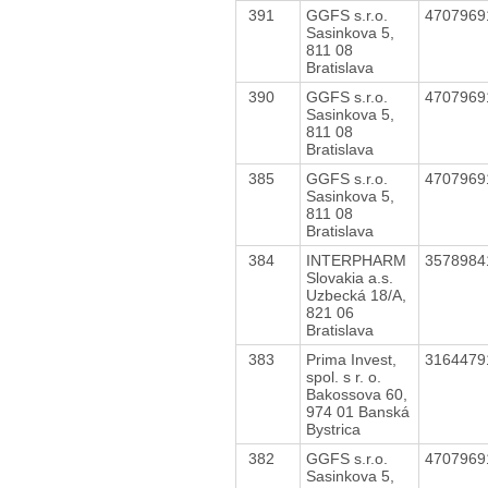
391
GGFS s.r.o.
470796
Sasinkova 5,
811 08
Bratislava
390
GGFS s.r.o.
470796
Sasinkova 5,
811 08
Bratislava
385
GGFS s.r.o.
470796
Sasinkova 5,
811 08
Bratislava
384
INTERPHARM
357898
Slovakia a.s.
Uzbecká 18/A,
821 06
Bratislava
383
Prima Invest,
316447
spol. s r. o.
Bakossova 60,
974 01 Banská
Bystrica
382
GGFS s.r.o.
470796
Sasinkova 5,