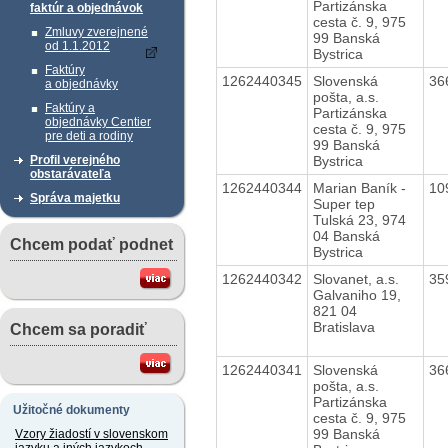
Partizánska
faktúr a objednávok
cesta č. 9, 975
Zmluvy zverejnené
99 Banská
od 1.1.2012
Bystrica
Faktúry
1262440345
Slovenská
36
a objednávky
pošta, a.s.
Faktúry a
Partizánska
objednávky Centier
cesta č. 9, 975
pre deti a rodiny
99 Banská
Bystrica
Profil verejného
obstarávateľa
1262440344
Marian Baník -
10
Správa majetku
Super tep
Tulská 23, 974
04 Banská
Chcem podať podnet
Bystrica
1262440342
Slovanet, a.s.
35
Galvaniho 19,
821 04
Bratislava
Chcem sa poradiť
1262440341
Slovenská
36
pošta, a.s.
Partizánska
Užitočné dokumenty
cesta č. 9, 975
99 Banská
Vzory žiadostí v slovenskom