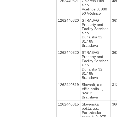
1262440321
Goldrein Plus
48
s.r.o.
Včelince 3, 980
50 Včelince
1262440320
STRABAG
36
Property and
Facility Services
s.r.o.
Dunajská 32,
817 85
Bratislava
1262440320
STRABAG
36
Property and
Facility Services
s.r.o.
Dunajská 32,
817 85
Bratislava
1262440319
Slovnaft, a.s.
31
Vlčie hrdlo 1,
82412
Bratislava
1262440315
Slovenská
36
pošta, a.s.
Partizánska
cesta č. 9, 975