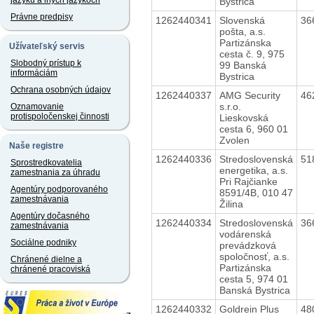
jazyku a iných jazykoch
Bystrica
Právne predpisy
1262440341
Slovenská
36
pošta, a.s.
Partizánska
Užívateľský servis
cesta č. 9, 975
Slobodný prístup k
99 Banská
informáciám
Bystrica
Ochrana osobných údajov
1262440337
AMG Security
46
s.r.o.
Oznamovanie
protispoločenskej činnosti
Lieskovská
cesta 6, 960 01
Zvolen
Naše registre
1262440336
Stredoslovenská
51
Sprostredkovatelia
energetika, a.s.
zamestnania za úhradu
Pri Rajčianke
Agentúry podporovaného
8591/4B, 010 47
zamestnávania
Žilina
Agentúry dočasného
1262440334
Stredoslovenská
36
zamestnávania
vodárenská
Sociálne podniky
prevádzková
spoločnosť, a.s.
Chránené dielne a
Partizánska
chránené pracoviská
cesta 5, 974 01
Banská Bystrica
1262440332
Goldrein Plus
48