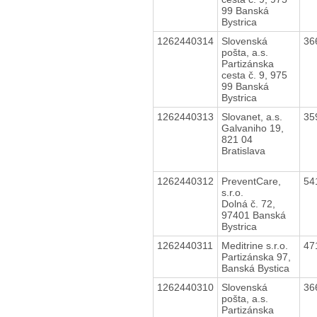
99 Banská
Bystrica
1262440314
Slovenská
36
pošta, a.s.
Partizánska
cesta č. 9, 975
99 Banská
Bystrica
1262440313
Slovanet, a.s.
35
Galvaniho 19,
821 04
Bratislava
1262440312
PreventCare,
54
s.r.o.
Dolná č. 72,
97401 Banská
Bystrica
1262440311
Meditrine s.r.o.
47
Partizánska 97,
Banská Bystica
1262440310
Slovenská
36
pošta, a.s.
Partizánska