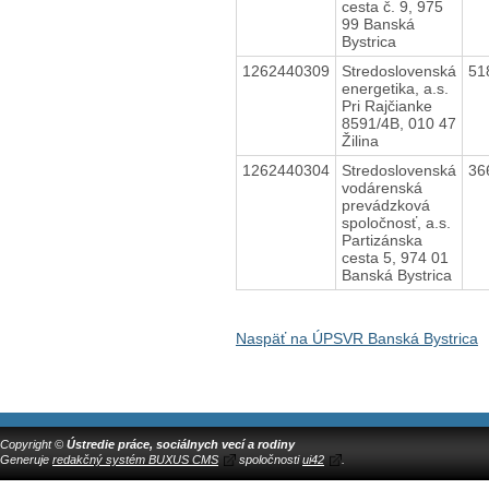
cesta č. 9, 975
99 Banská
Bystrica
1262440309
Stredoslovenská
51
energetika, a.s.
Pri Rajčianke
8591/4B, 010 47
Žilina
1262440304
Stredoslovenská
36
vodárenská
prevádzková
spoločnosť, a.s.
Partizánska
cesta 5, 974 01
Banská Bystrica
Naspäť na ÚPSVR Banská Bystrica
Copyright ©
Ústredie práce, sociálnych vecí a rodiny
Generuje
redakčný systém BUXUS CMS
spoločnosti
ui42
.