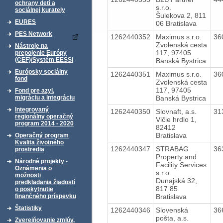
ochrany detí a
s.r.o.
sociálnej kurately
Šulekova 2, 811
EURES
06 Bratislava
PES Network
1262440352
Maximus s.r.o.
36
Zvolenská cesta
Nástroje na
117, 97405
prepojenie Európy
(CEF)/Systém EESSI
Banská Bystrica
Európsky sociálny
1262440351
Maximus s.r.o.
36
fond
Zvolenská cesta
117, 97405
Fond pre azyl,
Banská Bystrica
migráciu a integráciu
Integrovaný
1262440350
Slovnaft, a.s.
31
regionálny operačný
Vlčie hrdlo 1,
program 2014 - 2020
82412
Bratislava
Operačný program
Kvalita životného
1262440347
STRABAG
36
prostredia
Property and
Národné projekty -
Facility Services
Oznámenia o
s.r.o.
možnosti
Dunajská 32,
predkladania žiadostí
817 85
o poskytnutie
Bratislava
finančného príspevku
Štatistiky
1262440346
Slovenská
36
pošta, a.s.
Zverejňovanie zmlúv,