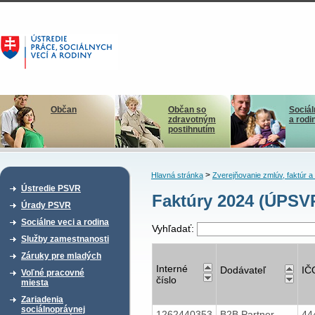
Občan
Občan so
Sociál
zdravotným
a rodi
postihnutím
>
Hlavná stránka
Zverejňovanie zmlúv, faktúr 
Ústredie PSVR
Faktúry 2024 (ÚPSV
Úrady PSVR
Sociálne veci a rodina
Vyhľadať:
Služby zamestnanosti
Záruky pre mladých
Interné
Dodávateľ
IČ
Voľné pracovné
číslo
miesta
Zariadenia
sociálnoprávnej
1262440353
B2B Partner
44