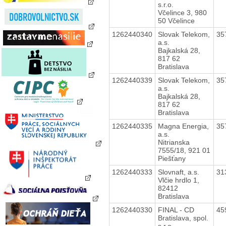
s.r.o.
Včelince 3, 980
50 Včelince
1262440340
Slovak Telekom,
35
a.s.
Bajkalská 28,
817 62
Bratislava
1262440339
Slovak Telekom,
35
a.s.
Bajkalská 28,
817 62
Bratislava
1262440335
Magna Energia,
35
a.s.
Nitrianska
7555/18, 921 01
Piešťany
1262440333
Slovnaft, a.s.
31
Vlčie hrdlo 1,
82412
Bratislava
1262440330
FINAL - CD
45
Bratislava, spol.
s r.o.