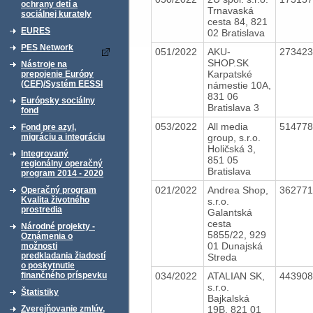
ochrany detí a
Trnavaská
sociálnej kurately
cesta 84, 821
EURES
02 Bratislava
PES Network
051/2022
AKU-
27342
SHOP.SK
Nástroje na
Karpatské
prepojenie Európy
(CEF)/Systém EESSI
námestie 10A,
831 06
Európsky sociálny
Bratislava 3
fond
053/2022
All media
51477
Fond pre azyl,
group, s.r.o.
migráciu a integráciu
Holičská 3,
Integrovaný
851 05
regionálny operačný
Bratislava
program 2014 - 2020
021/2022
Andrea Shop,
36277
Operačný program
Kvalita životného
s.r.o.
prostredia
Galantská
cesta
Národné projekty -
5855/22, 929
Oznámenia o
01 Dunajská
možnosti
predkladania žiadostí
Streda
o poskytnutie
034/2022
ATALIAN SK,
44390
finančného príspevku
s.r.o.
Štatistiky
Bajkalská
19B, 821 01
Zverejňovanie zmlúv,