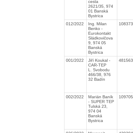
cesta
2621/35, 974
01 Banská
Bystrica
012/2022
Ing. Milan
10837
Benko -
Eurokontakt
Sládkovičova
9, 974 05
Banská
Bystrica
001/2022
Jiří Koukal -
48156
CAR-TEP
L. Svobodu
466/38, 976
32 Badín
002/2022
Marián Baník
10970
- SUPER TEP
Tulská 23,
974 04
Banská
Bystrica