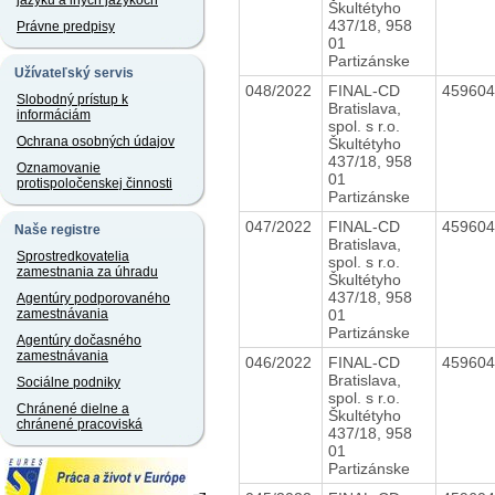
jazyku a iných jazykoch
Škultétyho
437/18, 958
Právne predpisy
01
Partizánske
Užívateľský servis
048/2022
FINAL-CD
45960
Slobodný prístup k
Bratislava,
informáciám
spol. s r.o.
Ochrana osobných údajov
Škultétyho
437/18, 958
Oznamovanie
01
protispoločenskej činnosti
Partizánske
047/2022
FINAL-CD
45960
Naše registre
Bratislava,
Sprostredkovatelia
spol. s r.o.
zamestnania za úhradu
Škultétyho
437/18, 958
Agentúry podporovaného
01
zamestnávania
Partizánske
Agentúry dočasného
zamestnávania
046/2022
FINAL-CD
45960
Bratislava,
Sociálne podniky
spol. s r.o.
Chránené dielne a
Škultétyho
chránené pracoviská
437/18, 958
01
Partizánske