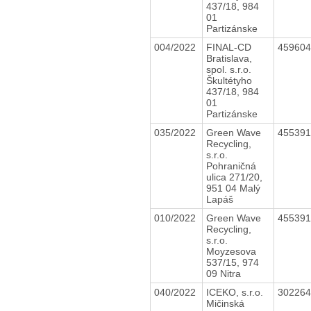
437/18, 984
01
Partizánske
004/2022
FINAL-CD
45960
Bratislava,
spol. s.r.o.
Škultétyho
437/18, 984
01
Partizánske
035/2022
Green Wave
45539
Recycling,
s.r.o.
Pohraničná
ulica 271/20,
951 04 Malý
Lapáš
010/2022
Green Wave
45539
Recycling,
s.r.o.
Moyzesova
537/15, 974
09 Nitra
040/2022
ICEKO, s.r.o.
30226
Mičinská