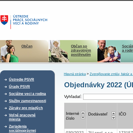
Občan
Občan so
Sociál
zdravotným
a rodi
postihnutím
>
Hlavná stránka
Zverejňovanie zmlúv, faktúr 
Ústredie PSVR
Objednávky 2022 (Ú
Úrady PSVR
Sociálne veci a rodina
Vyhľadať:
Služby zamestnanosti
Záruky pre mladých
Interné
Dodávateľ
IČO
Voľné pracovné
číslo
miesta
Zariadenia
sociálnoprávnej
030/2022
2U spol. s.r.o.
17315