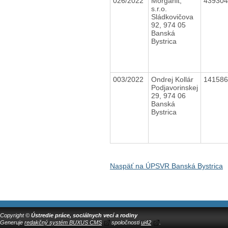
026/2022
Morganit,
43930
s.r.o.
Sládkovičova
92, 974 05
Banská
Bystrica
003/2022
Ondrej Kollár
14158
Podjavorinskej
29, 974 06
Banská
Bystrica
Naspäť na ÚPSVR Banská Bystrica
Copyright ©
Ústredie práce, sociálnych vecí a rodiny
Generuje
redakčný systém BUXUS CMS
spoločnosti
ui42
.