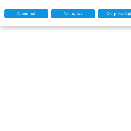
Zamietnuť
Nie, uprav
Ok, pokračuj