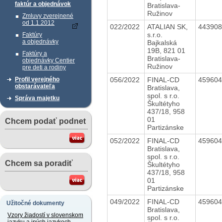
faktúr a objednávok
Bratislava-
Ružinov
Zmluvy zverejnené
od 1.1.2012
022/2022
ATALIAN SK,
44390
s.r.o.
Faktúry
a objednávky
Bajkalská
19B, 821 01
Faktúry a
Bratislava-
objednávky Centier
Ružinov
pre deti a rodiny
056/2022
FINAL-CD
45960
Profil verejného
obstarávateľa
Bratislava,
spol. s r.o.
Správa majetku
Škultétyho
437/18, 958
01
Chcem podať podnet
Partizánske
052/2022
FINAL-CD
45960
Bratislava,
spol. s r.o.
Chcem sa poradiť
Škultétyho
437/18, 958
01
Partizánske
049/2022
FINAL-CD
45960
Užitočné dokumenty
Bratislava,
Vzory žiadostí v slovenskom
spol. s r.o.