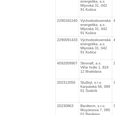
energetika, a.s.
Mlynská 31, 042
91 Košice
2290182240
Východoslovenská
energetika, a.s.
Mlynská 31, 042
91 Košice
2290091433
Východoslovenská
energetika, a.s.
Mlynská 31, 042
91 Košice
4592009907
Slovnaft, a.s.
Vlčie hrdlo 1, 824
12 Bratislava
202312055
Službyt, s.r.o.
Karpatská 56, 089
01 Svidník
20230863
Bardterm, s.r.o.
Moyzesova 7, 085
01 Bardejov