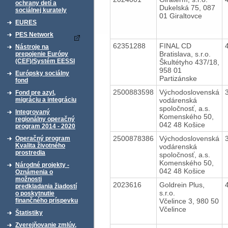
ochrany detí a
Dukelská 75, 087
sociálnej kurately
01 Giraltovce
EURES
PES Network
62351288
FINAL CD
Nástroje na
Bratislava, s.r.o.
prepojenie Európy
(CEF)/Systém EESSI
Škultétyho 437/18,
958 01
Európsky sociálny
Partizánske
fond
2500883598
Východoslovenská
Fond pre azyl,
vodárenská
migráciu a integráciu
spoločnosť, a.s.
Integrovaný
Komenského 50,
regionálny operačný
042 48 Košice
program 2014 - 2020
2500878386
Východoslovenská
Operačný program
Kvalita životného
vodárenská
prostredia
spoločnosť, a.s.
Komenského 50,
Národné projekty -
042 48 Košice
Oznámenia o
možnosti
2023616
Goldrein Plus,
predkladania žiadostí
s.r.o.
o poskytnutie
Včelince 3, 980 50
finančného príspevku
Včelince
Štatistiky
Zverejňovanie zmlúv,