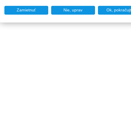
Zamietnuť
Nie, uprav
Ok, pokračuj