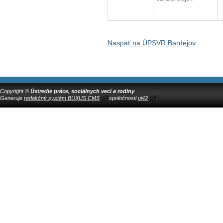
Naspäť na ÚPSVR Bardejov
Copyright ©
Ústredie práce, sociálnych vecí a rodiny
Generuje
redakčný systém BUXUS CMS
spoločnosti
ui42
.