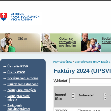
Občan
Občan so
Sociál
zdravotným
a rodi
postihnutím
>
Hlavná stránka
Zverejňovanie zmlúv, faktúr 
Ústredie PSVR
Faktúry 2024 (ÚPSV
Úrady PSVR
Sociálne veci a rodina
Vyhľadať:
Služby zamestnanosti
Záruky pre mladých
Interné
Dodávateľ
Voľné pracovné
číslo
miesta
Zariadenia
sociálnoprávnej
2024001
Giraterm, s.r.o.