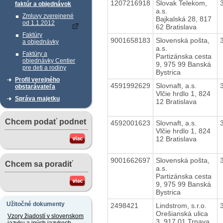
1207216918
Slovak Telekom,
faktúr a objednávok
a.s.
Zmluvy zverejnené
Bajkalská 28, 817
od 1.1.2012
62 Bratislava
Faktúry
9001658183
Slovenská pošta,
a objednávky
a.s.
Faktúry a
Partizánska cesta
objednávky Centier
9, 975 99 Banská
pre deti a rodiny
Bystrica
Profil verejného
4591992629
Slovnaft, a.s.
obstarávateľa
Vlčie hrdlo 1, 824
Správa majetku
12 Bratislava
Chcem podať podnet
4592001623
Slovnaft, a.s.
Vlčie hrdlo 1, 824
12 Bratislava
9001662697
Slovenská pošta,
Chcem sa poradiť
a.s.
Partizánska cesta
9, 975 99 Banská
Bystrica
Užitočné dokumenty
2498421
Lindstrom, s.r.o.
Orešianská ulica
Vzory žiadostí v slovenskom
3, 917 01 Trnava