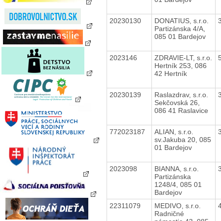
20230130
DONATIUS, s.r.o.
Partizánska 4/A,
085 01 Bardejov
2023146
ZDRAVIE-LT, s.r.o.
Hertník 253, 086
42 Hertník
20230139
Raslazdrav, s.r.o.
Sekčovská 26,
086 41 Raslavice
772023187
ALIAN, s.r.o.
sv.Jakuba 20, 085
01 Bardejov
2023098
BIANNA, s.r.o.
Partizánska
1248/4, 085 01
Bardejov
22311079
MEDIVO, s.r.o.
Radničné