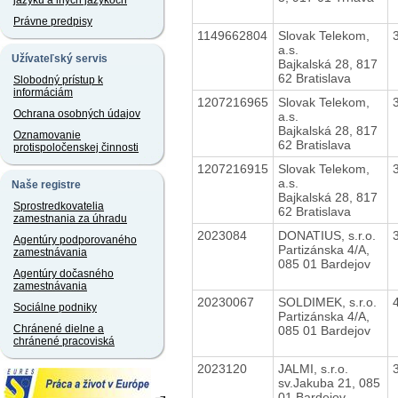
jazyku a iných jazykoch
Právne predpisy
1149662804
Slovak Telekom,
a.s.
Užívateľský servis
Bajkalská 28, 817
62 Bratislava
Slobodný prístup k
informáciám
1207216965
Slovak Telekom,
Ochrana osobných údajov
a.s.
Bajkalská 28, 817
Oznamovanie
62 Bratislava
protispoločenskej činnosti
1207216915
Slovak Telekom,
a.s.
Naše registre
Bajkalská 28, 817
Sprostredkovatelia
62 Bratislava
zamestnania za úhradu
2023084
DONATIUS, s.r.o.
Agentúry podporovaného
Partizánska 4/A,
zamestnávania
085 01 Bardejov
Agentúry dočasného
zamestnávania
20230067
SOLDIMEK, s.r.o.
Sociálne podniky
Partizánska 4/A,
Chránené dielne a
085 01 Bardejov
chránené pracoviská
2023120
JALMI, s.r.o.
sv.Jakuba 21, 085
01 Bardejov