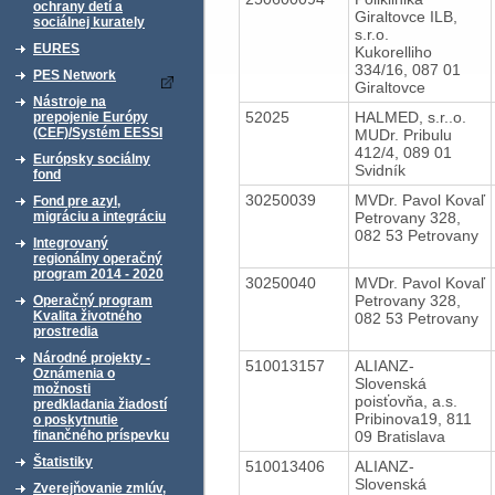
ochrany detí a
Giraltovce ILB,
sociálnej kurately
s.r.o.
EURES
Kukorelliho
334/16, 087 01
PES Network
Giraltovce
Nástroje na
52025
HALMED, s.r..o.
prepojenie Európy
(CEF)/Systém EESSI
MUDr. Pribulu
412/4, 089 01
Európsky sociálny
Svidník
fond
30250039
MVDr. Pavol Kovaľ
Fond pre azyl,
Petrovany 328,
migráciu a integráciu
082 53 Petrovany
Integrovaný
regionálny operačný
program 2014 - 2020
30250040
MVDr. Pavol Kovaľ
Petrovany 328,
Operačný program
Kvalita životného
082 53 Petrovany
prostredia
Národné projekty -
510013157
ALIANZ-
Oznámenia o
Slovenská
možnosti
poisťovňa, a.s.
predkladania žiadostí
Pribinova19, 811
o poskytnutie
09 Bratislava
finančného príspevku
Štatistiky
510013406
ALIANZ-
Slovenská
Zverejňovanie zmlúv,