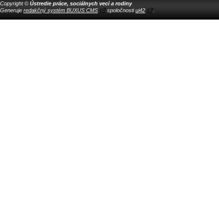
Copyright ©
Ústredie práce, sociálnych vecí a rodiny
Generuje
redakčný systém BUXUS CMS
spoločnosti
ui42
.