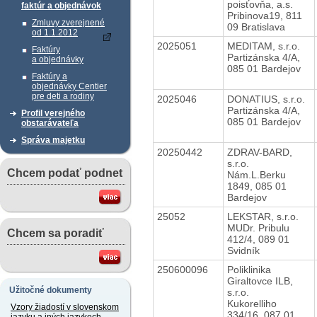
poisťovňa, a.s.
faktúr a objednávok
Pribinova19, 811
Zmluvy zverejnené
09 Bratislava
od 1.1.2012
2025051
MEDITAM, s.r.o.
Faktúry
Partizánska 4/A,
a objednávky
085 01 Bardejov
Faktúry a
objednávky Centier
pre deti a rodiny
2025046
DONATIUS, s.r.o.
Partizánska 4/A,
Profil verejného
085 01 Bardejov
obstarávateľa
Správa majetku
20250442
ZDRAV-BARD,
s.r.o.
Chcem podať podnet
Nám.L.Berku
1849, 085 01
Bardejov
25052
LEKSTAR, s.r.o.
MUDr. Pribulu
Chcem sa poradiť
412/4, 089 01
Svidník
250600096
Poliklinika
Giraltovce ILB,
Užitočné dokumenty
s.r.o.
Kukorelliho
Vzory žiadostí v slovenskom
334/16, 087 01