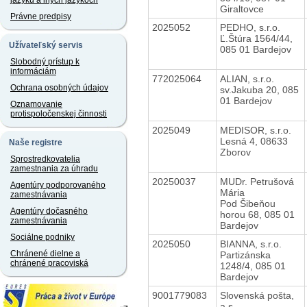
jazyku a iných jazykoch
Giraltovce
Právne predpisy
2025052
PEDHO, s.r.o.
Ľ.Štúra 1564/44,
Užívateľský servis
085 01 Bardejov
Slobodný prístup k
informáciám
772025064
ALIAN, s.r.o.
Ochrana osobných údajov
sv.Jakuba 20, 085
01 Bardejov
Oznamovanie
protispoločenskej činnosti
2025049
MEDISOR, s.r.o.
Lesná 4, 08633
Naše registre
Zborov
Sprostredkovatelia
zamestnania za úhradu
20250037
MUDr. Petrušová
Agentúry podporovaného
Mária
zamestnávania
Pod Šibeňou
Agentúry dočasného
horou 68, 085 01
zamestnávania
Bardejov
Sociálne podniky
2025050
BIANNA, s.r.o.
Chránené dielne a
Partizánska
chránené pracoviská
1248/4, 085 01
Bardejov
9001779083
Slovenská pošta,
a.s.