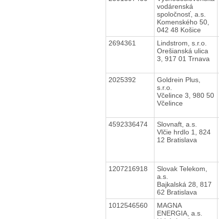
vodárenská
spoločnosť, a.s.
Komenského 50,
042 48 Košice
2694361
Lindstrom, s.r.o.
Orešianská ulica
3, 917 01 Trnava
2025392
Goldrein Plus,
s.r.o.
Včelince 3, 980 50
Včelince
4592336474
Slovnaft, a.s.
Vlčie hrdlo 1, 824
12 Bratislava
1207216918
Slovak Telekom,
a.s.
Bajkalská 28, 817
62 Bratislava
1012546560
MAGNA
ENERGIA, a.s.