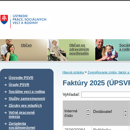
Občan
Občan so
Sociál
zdravotným
a rodi
postihnutím
>
Hlavná stránka
Zverejňovanie zmlúv, faktúr 
Ústredie PSVR
Faktúry 2025 (ÚPSV
Úrady PSVR
Sociálne veci a rodina
Vyhľadať:
Služby zamestnanosti
Záruky pre mladých
Interné
Dodávateľ
Voľné pracovné
číslo
miesta
Zariadenia
sociálnoprávnej
250600094
Poliklinika