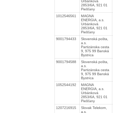
Urbánková
2853/6A, 921 01
Piešťany
1012546561
MAGNA
ENERGIA, a.s.
Urbánková
2853/6A, 921 01
Piešťany
9001794433
Slovenská pošta,
a.s.
Partizánska cesta
9, 975 99 Banská
Bystrica
9001794588
Slovenská pošta,
a.s.
Partizánska cesta
9, 975 99 Banská
Bystrica
1052544192
MAGNA
ENERGIA, a.s.
Urbánková
2853/6A, 921 01
Piešťany
1207216915
Slovak Telekom,
a.s.