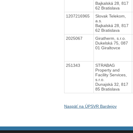
Bajkalská 28, 817
62 Bratislava
1207216965
Slovak Telekom,
a.s.
Bajkalská 28, 817
62 Bratislava
2025067
Giratherm, s.r.o.
Dukelská 75, 087
01 Giraltovce
251343
STRABAG
Property and
Facility Services,
s.r.o.
Dunajská 32, 817
85 Bratislava
Naspäť na ÚPSVR Bardejov