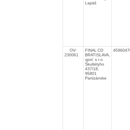
Lapáš
OV-
FINAL CD
459604
230061
BRATISLAVA,
spol. s r.o
Škultétyho
437/18,
95801
Partizánske