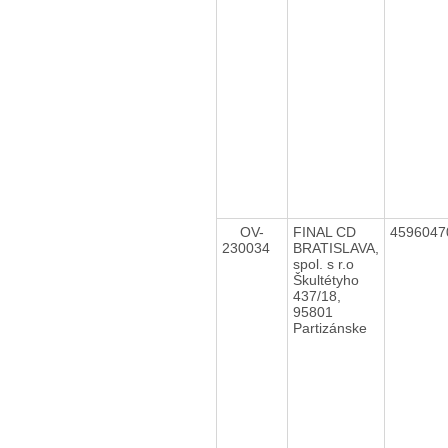
OV-
FINAL CD
459604
230034
BRATISLAVA,
spol. s r.o
Škultétyho
437/18,
95801
Partizánske