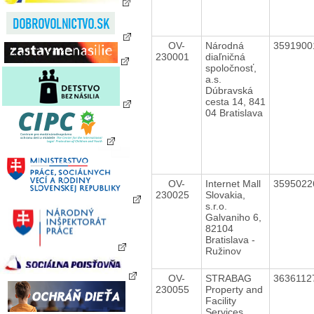
OV-
Národná
359190
230001
diaľničná
spoločnosť,
a.s.
Dúbravská
cesta 14, 841
04 Bratislava
OV-
Internet Mall
359502
230025
Slovakia,
s.r.o.
Galvaniho 6,
82104
Bratislava -
Ružinov
OV-
STRABAG
363611
230055
Property and
Facility
Services