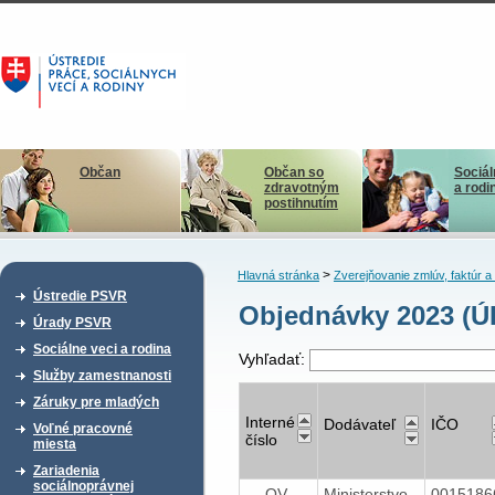
Občan
Občan so
Sociál
zdravotným
a rodi
postihnutím
>
Hlavná stránka
Zverejňovanie zmlúv, faktúr 
Ústredie PSVR
Objednávky 2023 (Ú
Úrady PSVR
Sociálne veci a rodina
Vyhľadať:
Služby zamestnanosti
Záruky pre mladých
Interné
Dodávateľ
IČO
Voľné pracovné
číslo
miesta
Zariadenia
sociálnoprávnej
OV-
Ministerstvo
001518