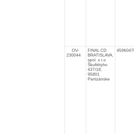
OV-
FINAL CD
459604
230044
BRATISLAVA,
spol. s r.o
Škultétyho
437/18,
95801
Partizánske