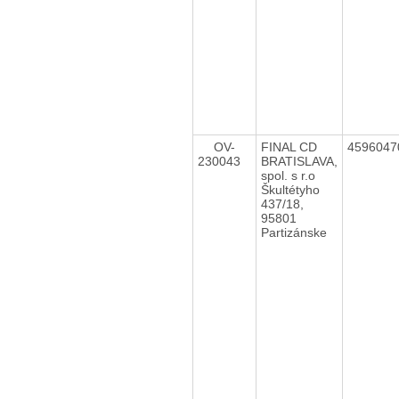
OV-
FINAL CD
459604
230043
BRATISLAVA,
spol. s r.o
Škultétyho
437/18,
95801
Partizánske