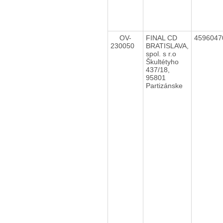
OV-
FINAL CD
459604
230050
BRATISLAVA,
spol. s r.o
Škultétyho
437/18,
95801
Partizánske