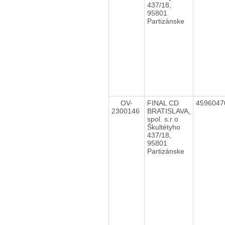
437/18,
95801
Partizánske
OV-
FINAL CD
459604
2300146
BRATISLAVA,
spol. s.r o
Škultétyho
437/18,
95801
Partizánske