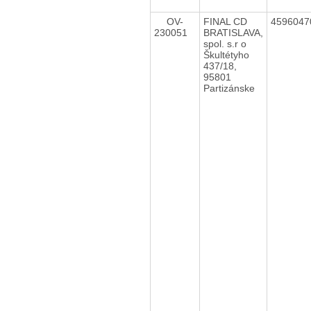
OV-
FINAL CD
459604
230051
BRATISLAVA,
spol. s.r o
Škultétyho
437/18,
95801
Partizánske