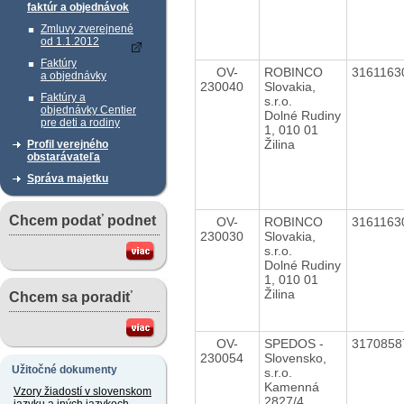
faktúr a objednávok
Zmluvy zverejnené
od 1.1.2012
Faktúry
OV-
ROBINCO
316116
a objednávky
230040
Slovakia,
Faktúry a
s.r.o.
objednávky Centier
Dolné Rudiny
pre deti a rodiny
1, 010 01
Žilina
Profil verejného
obstarávateľa
Správa majetku
Chcem podať podnet
OV-
ROBINCO
316116
230030
Slovakia,
s.r.o.
Dolné Rudiny
1, 010 01
Žilina
Chcem sa poradiť
OV-
SPEDOS -
317085
230054
Slovensko,
Užitočné dokumenty
s.r.o.
Kamenná
Vzory žiadostí v slovenskom
2827/4,