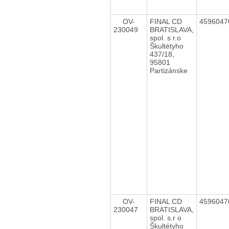
OV-
FINAL CD
459604
230049
BRATISLAVA,
spol. s r.o
Škultétyho
437/18,
95801
Partizánske
OV-
FINAL CD
459604
230047
BRATISLAVA,
spol. s.r o
Škultétyho