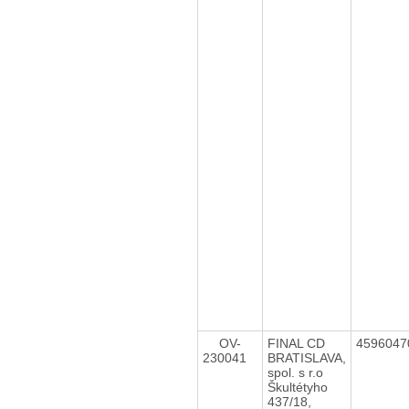
OV-
FINAL CD
459604
230041
BRATISLAVA,
spol. s r.o
Škultétyho
437/18,