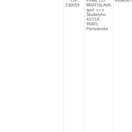
OV-
FINAL CD
459604
230059
BRATISLAVA,
spol. s r.o
Škultétyho
437/18,
95801
Partizánske