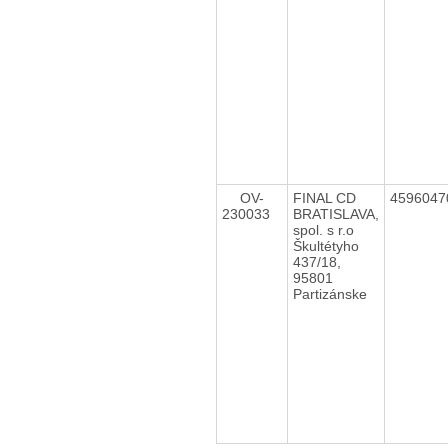
OV-
FINAL CD
459604
230033
BRATISLAVA,
spol. s r.o
Škultétyho
437/18,
95801
Partizánske