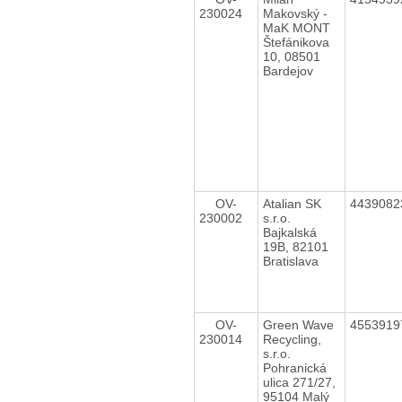
230024
Makovský -
MaK MONT
Štefánikova
10, 08501
Bardejov
OV-
Atalian SK
443908
230002
s.r.o.
Bajkalská
19B, 82101
Bratislava
OV-
Green Wave
455391
230014
Recycling,
s.r.o.
Pohranická
ulica 271/27,
95104 Malý