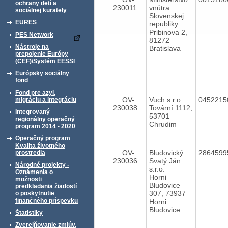
ochrany detí a
230011
vnútra
sociálnej kurately
Slovenskej
EURES
republiky
Pribinova 2,
PES Network
81272
Nástroje na
Bratislava
prepojenie Európy
(CEF)/Systém EESSI
Európsky sociálny
fond
Fond pre azyl,
OV-
Vuch s.r.o.
045221
migráciu a integráciu
230038
Tovární 1112,
Integrovaný
53701
regionálny operačný
Chrudim
program 2014 - 2020
Operačný program
Kvalita životného
OV-
Bludovický
286459
prostredia
230036
Svatý Ján
Národné projekty -
s.r.o.
Oznámenia o
Horni
možnosti
Bludovice
predkladania žiadostí
307, 73937
o poskytnutie
finančného príspevku
Horni
Bludovice
Štatistiky
Zverejňovanie zmlúv,