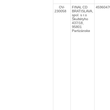
OV-
FINAL CD
459604
230058
BRATISLAVA,
spol. s r.o
Škultétyho
437/18,
95801
Partizánske