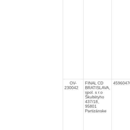
OV-
FINAL CD
459604
230042
BRATISLAVA,
spol. s r.o
Škultétyho
437/18,
95801
Partizánske