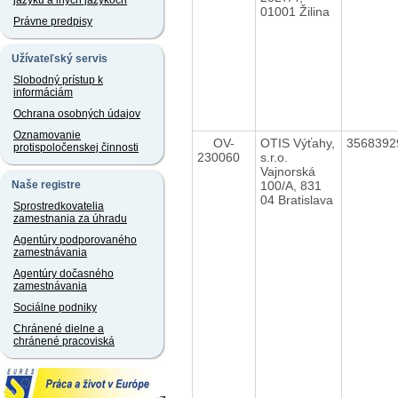
jazyku a iných jazykoch
01001 Žilina
Právne predpisy
Užívateľský servis
Slobodný prístup k
informáciám
Ochrana osobných údajov
Oznamovanie
OV-
OTIS Výťahy,
356839
protispoločenskej činnosti
230060
s.r.o.
Vajnorská
100/A, 831
Naše registre
04 Bratislava
Sprostredkovatelia
zamestnania za úhradu
Agentúry podporovaného
zamestnávania
Agentúry dočasného
zamestnávania
Sociálne podniky
Chránené dielne a
chránené pracoviská