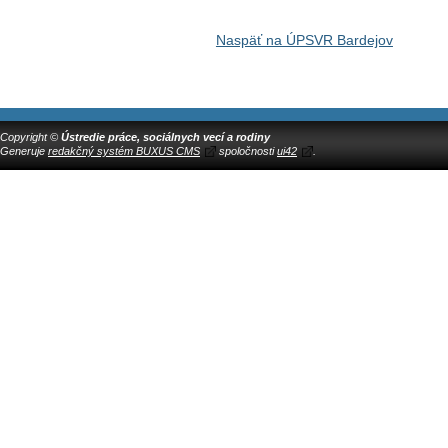
Naspäť na ÚPSVR Bardejov
Copyright ©
Ústredie práce, sociálnych vecí a rodiny
Generuje
redakčný systém BUXUS CMS
spoločnosti
ui42
.