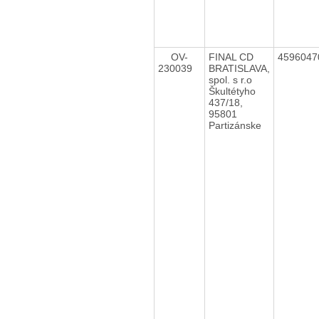
OV-
FINAL CD
459604
230039
BRATISLAVA,
spol. s r.o
Škultétyho
437/18,
95801
Partizánske