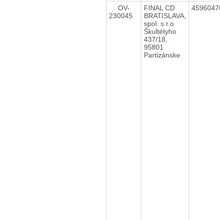
OV-
FINAL CD
459604
230045
BRATISLAVA,
spol. s r.o
Škultétyho
437/18,
95801
Partizánske