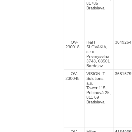
81785
Bratislava
OV-
H&H
364926
230018
SLOVAKIA,
s.r.o.
Priemyselná
3748, 08501
Bardejov
OV-
VISION IT
368157
230048
Solutions,
a.s.
Tower 115,
Pribinová 25,
811 09
Bratislava
OV-
Milan
415493