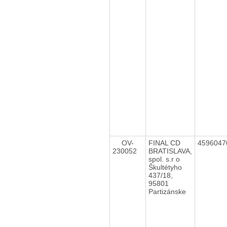
OV-
FINAL CD
459604
230052
BRATISLAVA,
spol. s.r o
Škultétyho
437/18,
95801
Partizánske