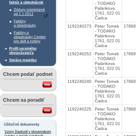
faktúr a objednávok
- TODAKO
Palárikova
Zmluvy zverejnené
1761, 022 01
od 1.1.2012
Čadca
Faktúry
a objednávky
1192240273
Peter Tomek
1786
- TODAKO
Faktúry a
Palárikova
objednávky Centier
1761, 022 01
pre deti a rodiny
Čadca
Profil verejného
obstarávateľa
1192240252
Peter Tomek
1786
- TODAKO
Správa majetku
Palárikova
1761, 022 01
Čadca
Chcem podať podnet
1192240240
Peter Tomek
1786
- TODAKO
Palárikova
1761, 022 01
Chcem sa poradiť
Čadca
1192240225
Peter Tomek
1786
- TODAKO
Palárikova
1761, 022 01
Užitočné dokumenty
Čadca
Vzory žiadostí v slovenskom