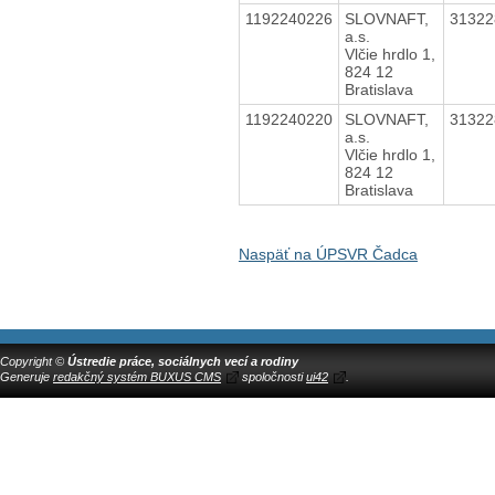
1192240226
SLOVNAFT,
3132
a.s.
Vlčie hrdlo 1,
824 12
Bratislava
1192240220
SLOVNAFT,
3132
a.s.
Vlčie hrdlo 1,
824 12
Bratislava
Naspäť na ÚPSVR Čadca
Copyright ©
Ústredie práce, sociálnych vecí a rodiny
Generuje
redakčný systém BUXUS CMS
spoločnosti
ui42
.