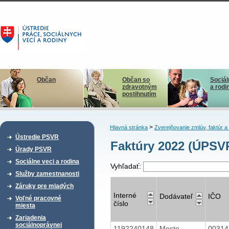
Občan
Občan so
Sociál
zdravotným
a rodi
postihnutím
>
Hlavná stránka
Zverejňovanie zmlúv, faktúr 
Ústredie PSVR
Faktúry 2022 (ÚPSV
Úrady PSVR
Sociálne veci a rodina
Vyhľadať:
Služby zamestnanosti
Záruky pre mladých
Interné
Dodávateľ
IČO
Voľné pracovné
číslo
miesta
Zariadenia
sociálnoprávnej
1192240148
Mesto
0031