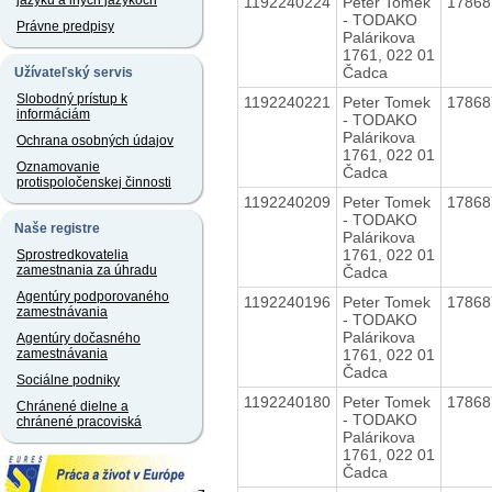
jazyku a iných jazykoch
1192240224
Peter Tomek
1786
- TODAKO
Právne predpisy
Palárikova
1761, 022 01
Čadca
Užívateľský servis
Slobodný prístup k
1192240221
Peter Tomek
1786
informáciám
- TODAKO
Palárikova
Ochrana osobných údajov
1761, 022 01
Oznamovanie
Čadca
protispoločenskej činnosti
1192240209
Peter Tomek
1786
- TODAKO
Naše registre
Palárikova
1761, 022 01
Sprostredkovatelia
zamestnania za úhradu
Čadca
Agentúry podporovaného
1192240196
Peter Tomek
1786
zamestnávania
- TODAKO
Palárikova
Agentúry dočasného
1761, 022 01
zamestnávania
Čadca
Sociálne podniky
1192240180
Peter Tomek
1786
Chránené dielne a
- TODAKO
chránené pracoviská
Palárikova
1761, 022 01
Čadca