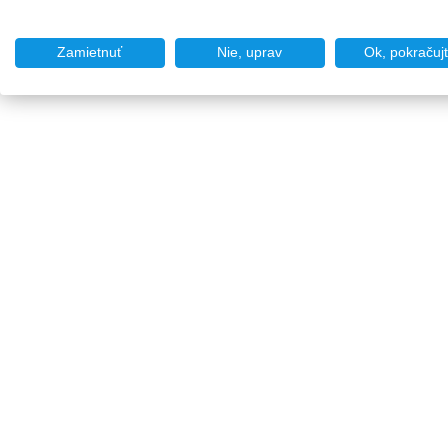
Zamietnuť
Nie, uprav
Ok, pokračuj