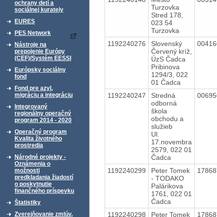
ochrany detí a
Turzovka
sociálnej kurately
Stred 178,
EURES
023 54
Turzovka
PES Network
1192240276
Slovenský
0041
Nástroje na
Červený kríž,
prepojenie Európy
(CEF)/Systém EESSI
ÚzS Čadca
Pribinova
Európsky sociálny
1294/3, 022
fond
01 Čadca
Fond pre azyl,
1192240247
Stredná
0069
migráciu a integráciu
odborná
Integrovaný
škola
regionálny operačný
obchodu a
program 2014 - 2020
služieb
Operačný program
Ul.
Kvalita životného
17.novembra
prostredia
2579, 022 01
Čadca
Národné projekty -
Oznámenia o
1192240299
Peter Tomek
1786
možnosti
predkladania žiadostí
- TODAKO
o poskytnutie
Palárikova
finančného príspevku
1761, 022 01
Čadca
Štatistiky
1192240298
Peter Tomek
1786
Zverejňovanie zmlúv,