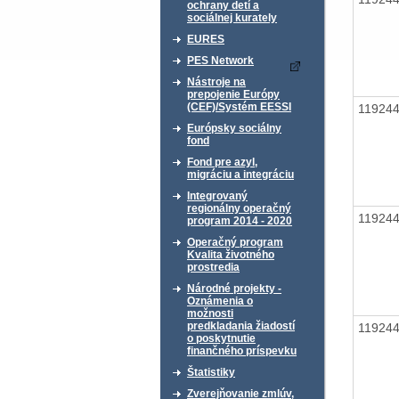
ochrany detí a
sociálnej kurately
EURES
PES Network
Nástroje na
prepojenie Európy
(CEF)/Systém EESSI
11924
Európsky sociálny
fond
Fond pre azyl,
migráciu a integráciu
Integrovaný
regionálny operačný
11924
program 2014 - 2020
Operačný program
Kvalita životného
prostredia
Národné projekty -
Oznámenia o
možnosti
predkladania žiadostí
11924
o poskytnutie
finančného príspevku
Štatistiky
Zverejňovanie zmlúv,