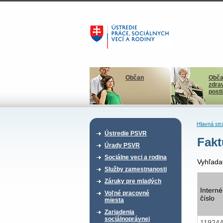
Občan
Obča
zdra
post
Hlavná str
Ústredie PSVR
Fakt
Úrady PSVR
Sociálne veci a rodina
Vyhľada
Služby zamestnanosti
Záruky pre mladých
Interné
Voľné pracovné
číslo
miesta
Zariadenia
sociálnoprávnej
11924