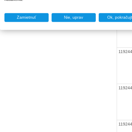
11924
Zamietnuť
Nie, uprav
Ok, pokračuj
11924
11924
11924