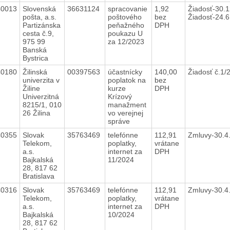
40013
Slovenská
36631124
spracovanie
1,92
Žiadosť-30.1
pošta, a.s.
poštového
bez
Žiadosť-24.
Partizánska
peňažného
DPH
cesta č.9,
poukazu U
975 99
za 12/2023
Banská
Bystrica
40180
Žilinská
00397563
účastnícky
140,00
Žiadosť č.1
univerzita v
poplatok na
bez
Žiline
kurze
DPH
Univerzitná
Krízový
8215/1, 010
manažment
26 Žilina
vo verejnej
správe
40355
Slovak
35763469
telefónne
112,91
Zmluvy-30.4
Telekom,
poplatky,
vrátane
a.s.
internet za
DPH
Bajkalská
11/2024
28, 817 62
Bratislava
40316
Slovak
35763469
telefónne
112,91
Zmluvy-30.4
Telekom,
poplatky,
vrátane
a.s.
internet za
DPH
Bajkalská
10/2024
28, 817 62