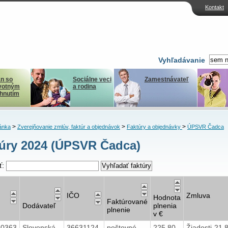
Kontakt
Vyhľadávanie
n so
Sociálne veci
Zamestnávateľ
votným
a rodina
ihnutím
>
>
>
ánka
Zverejňovanie zmlúv, faktúr a objednávok
Faktúry a objednávky
ÚPSVR Čadca
úry 2024 (ÚPSVR Čadca)
ť:
IČO
Zmluva
Hodnota
Faktúrované
Dodávateľ
plnenia
plnenie
v €
40363
Slovenská
36631124
poštovné,
225,80
Žiadosti-21.