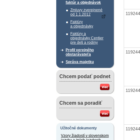
faktúr a objednávok
Zmluvy zverejnené
11924
od 1.1.2012
Faktúry
a objednávky
Faktúry a
objednávky Centier
pre deti a rodiny
Profil verejného
11924
obstarávateľa
Správa majetku
Chcem podať podnet
11924
Chcem sa poradiť
Užitočné dokumenty
11924
Vzory žiadostí v slovenskom