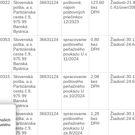
40022
Slovenská
36631124
poštovné,
123,60
Žiadosti-21.
pošta, a.s.
nájom
bez
č.41/úver/2
Partizánska
poštovných
DPH
cesta č.9,
priečinkov
975 99
12/2023
Banská
Bystrica
40353
Slovenská
36631124
spracovanie
0,80
Žiadosť-30.1
pošta, a.s.
poštového
bez
Žiadosť-24.
Partizánska
peňažného
DPH
cesta č.9,
poukazu U v
975 99
11/2024
Banská
Bystrica
40315
Slovenská
36631124
spracovanie
2,08
Žiadosť-30.1
pošta, a.s.
poštového
bez
Žiadosť-24.
Partizánska
peňažného
DPH
cesta č.9,
poukazu U
975 99
za 10/2024
Banská
Bystrica
40259
Slovenská
36631124
spracovanie
1,28
Žiadosť-30.1
pošta, a.s.
poštového
bez
Žiadosť-24.
 našich
Partizánska
peňažného
DPH
velého
cesta č.9,
poukazu U
975 99
za 8/2024