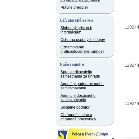
jazyku a iných jazykoch
Právne predpisy
Užívateľský servis
11924
Slobodný prístup k
informáciám
Ochrana osobných údajov
Oznamovanie
protispoločenskej činnosti
Naše registre
11924
Sprostredkovatelia
zamestnania za úhradu
Agentúry podporovaného
zamestnávania
Agentúry dočasného
zamestnávania
11924
Sociálne podniky
Chránené dielne a
chránené pracoviská