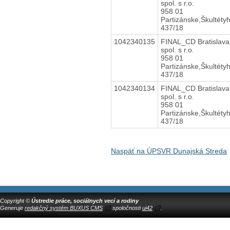
spol. s r.o.
958 01
Partizánske,Škultéty
437/18
1042340135
FINAL_CD Bratislava
spol. s r.o.
958 01
Partizánske,Škultéty
437/18
1042340134
FINAL_CD Bratislava
spol. s r.o.
958 01
Partizánske,Škultéty
437/18
Naspäť na ÚPSVR Dunajská Streda
Copyright ©
Ústredie práce, sociálnych vecí a rodiny
Generuje
redakčný systém BUXUS CMS
spoločnosti
ui42
.