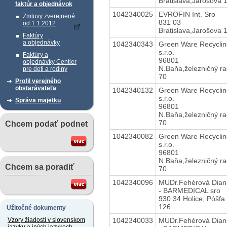
Bratislava,Jarošova 
faktúr a objednávok
1042340025
EVROFIN Int. Sro
Zmluvy zverejnené
831 03
od 1.1.2012
Bratislava,Jarošova 
Faktúry
a objednávky
1042340343
Green Ware Recyclin
s.r.o.
Faktúry a
96801
objednávky Centier
N.Baňa,železničný r
pre deti a rodiny
70
Profil verejného
obstarávateľa
1042340132
Green Ware Recyclin
s.r.o.
Správa majetku
96801
N.Baňa,železničný r
70
Chcem podať podnet
1042340082
Green Ware Recyclin
s.r.o.
96801
N.Baňa,železničný r
Chcem sa poradiť
70
1042340096
MUDr.Fehérová Dian
- BARMEDICAL sro
930 34 Holice, Póšfa
126
Užitočné dokumenty
1042340033
MUDr.Fehérová Dian
Vzory žiadostí v slovenskom