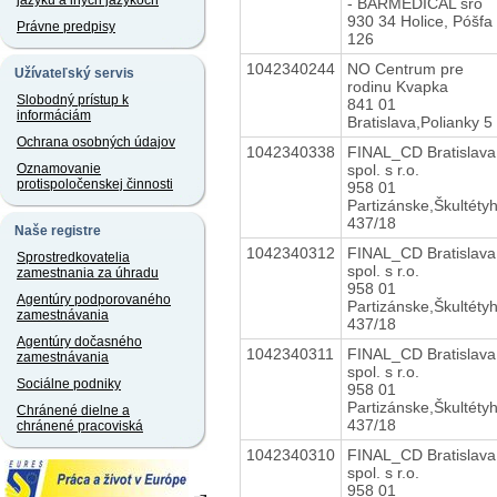
jazyku a iných jazykoch
- BARMEDICAL sro
930 34 Holice, Póšfa
Právne predpisy
126
1042340244
NO Centrum pre
Užívateľský servis
rodinu Kvapka
Slobodný prístup k
841 01
informáciám
Bratislava,Polianky 5
Ochrana osobných údajov
1042340338
FINAL_CD Bratislava
spol. s r.o.
Oznamovanie
protispoločenskej činnosti
958 01
Partizánske,Škultéty
437/18
Naše registre
1042340312
FINAL_CD Bratislava
Sprostredkovatelia
spol. s r.o.
zamestnania za úhradu
958 01
Agentúry podporovaného
Partizánske,Škultéty
zamestnávania
437/18
Agentúry dočasného
1042340311
FINAL_CD Bratislava
zamestnávania
spol. s r.o.
Sociálne podniky
958 01
Partizánske,Škultéty
Chránené dielne a
437/18
chránené pracoviská
1042340310
FINAL_CD Bratislava
spol. s r.o.
958 01