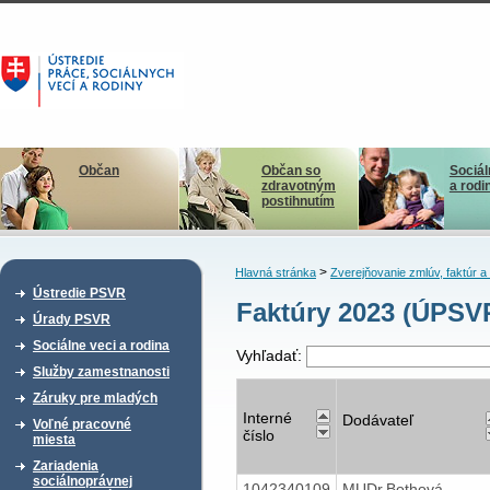
Občan
Občan so
Sociál
zdravotným
a rodi
postihnutím
>
Hlavná stránka
Zverejňovanie zmlúv, faktúr 
Ústredie PSVR
Faktúry 2023 (ÚPSV
Úrady PSVR
Sociálne veci a rodina
Vyhľadať:
Služby zamestnanosti
Záruky pre mladých
Interné
Dodávateľ
Voľné pracovné
číslo
miesta
Zariadenia
sociálnoprávnej
1042340109
MUDr.Bothová