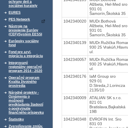
ochrany detí a
Alžbeta, Hel-Med sro
sociálnej kurately
931 01
EURES
Šamorín,Školská 35
PES Network
1042340020
MUDr.Bothová
Alžbeta, Hel-Med sro
Nástroje na
931 01
prepojenie Európy
(CEF)/Systém EESSI
Šamorín,Školská 35
Európsky sociálny
1042340139
MUDr.Ružička Roma
fond
930 25 Vrakúň,Hlavn
ul.
Fond pre azyl,
migráciu a integráciu
1042340057
MUDr.Ružička Roma
Integrovaný
930 25 Vrakúň,Hlavn
regionálny operačný
ul.
program 2014 - 2020
1042340176
IaM Group sro
Operačný program
929 01
Kvalita životného
D.Streda,J.Lorincza
prostredia
2135/10
Národné projekty -
Oznámenia o
1042340009
ATALIAN SK s.r.o.
možnosti
821 01
predkladania žiadostí
Bratislava,Bajkalská
o poskytnutie
19B
finančného príspevku
1042340348
EVROFIN Int. Sro
Štatistiky
831 03
Zverejňovanie zmlúv,