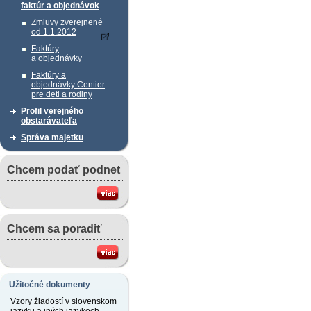
faktúr a objednávok
Zmluvy zverejnené
od 1.1.2012
Faktúry
a objednávky
Faktúry a
objednávky Centier
pre deti a rodiny
Profil verejného
obstarávateľa
Správa majetku
Chcem podať podnet
Chcem sa poradiť
Užitočné dokumenty
Vzory žiadostí v slovenskom