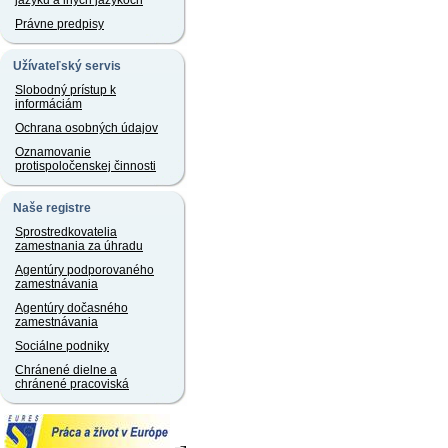
jazyku a iných jazykoch
Právne predpisy
Užívateľský servis
Slobodný prístup k
informáciám
Ochrana osobných údajov
Oznamovanie
protispoločenskej činnosti
Naše registre
Sprostredkovatelia
zamestnania za úhradu
Agentúry podporovaného
zamestnávania
Agentúry dočasného
zamestnávania
Sociálne podniky
Chránené dielne a
chránené pracoviská