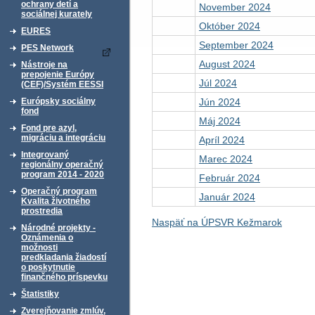
ochrany detí a
November 2024
sociálnej kurately
Október 2024
EURES
September 2024
PES Network
August 2024
Nástroje na
prepojenie Európy
Júl 2024
(CEF)/Systém EESSI
Jún 2024
Európsky sociálny
fond
Máj 2024
Fond pre azyl,
migráciu a integráciu
Apríl 2024
Integrovaný
Marec 2024
regionálny operačný
program 2014 - 2020
Február 2024
Operačný program
Január 2024
Kvalita životného
prostredia
Naspäť na ÚPSVR Kežmarok
Národné projekty -
Oznámenia o
možnosti
predkladania žiadostí
o poskytnutie
finančného príspevku
Štatistiky
Zverejňovanie zmlúv,