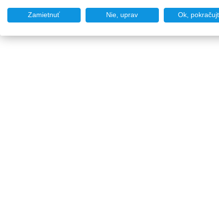
Zamietnuť
Nie, uprav
Ok, pokračuj