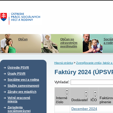
Občan
Občan so
Sociál
zdravotným
a rodi
postihnutím
>
Hlavná stránka
Zverejňovanie zmlúv, faktúr 
Ústredie PSVR
Faktúry 2024 (ÚPSV
Úrady PSVR
Sociálne veci a rodina
Vyhľadať:
Služby zamestnanosti
Záruky pre mladých
Interné
Faktúro
Voľné pracovné
Dodávateľ
IČO
miesta
číslo
plnenie
Zariadenia
December 2024
sociálnoprávnej