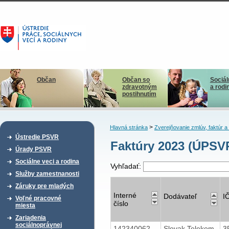
Občan
Občan so
Sociál
zdravotným
a rodi
postihnutím
>
Hlavná stránka
Zverejňovanie zmlúv, faktúr 
Ústredie PSVR
Faktúry 2023 (ÚPS
Úrady PSVR
Sociálne veci a rodina
Vyhľadať:
Služby zamestnanosti
Záruky pre mladých
Interné
Dodávateľ
I
Voľné pracovné
číslo
miesta
Zariadenia
sociálnoprávnej
142340062
Slovak Telekom
3