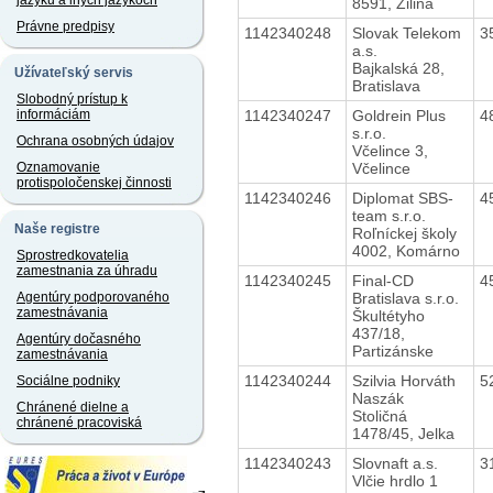
jazyku a iných jazykoch
8591, Žilina
Právne predpisy
1142340248
Slovak Telekom
3
a.s.
Bajkalská 28,
Užívateľský servis
Bratislava
Slobodný prístup k
1142340247
Goldrein Plus
4
informáciám
s.r.o.
Ochrana osobných údajov
Včelince 3,
Včelince
Oznamovanie
protispoločenskej činnosti
1142340246
Diplomat SBS-
4
team s.r.o.
Naše registre
Roľníckej školy
4002, Komárno
Sprostredkovatelia
zamestnania za úhradu
1142340245
Final-CD
4
Bratislava s.r.o.
Agentúry podporovaného
zamestnávania
Škultétyho
437/18,
Agentúry dočasného
Partizánske
zamestnávania
1142340244
Szilvia Horváth
5
Sociálne podniky
Naszák
Chránené dielne a
Stoličná
chránené pracoviská
1478/45, Jelka
1142340243
Slovnaft a.s.
3
Vlčie hrdlo 1