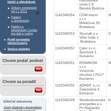
Partizánska
faktúr a objednávok
cesta č.9,
Banská Bystrica
Zmluvy zverejnené
od 1.1.2012
1142340254
COM-therm
3
Faktúry
s.r.o.
a objednávky
Miletičova 55,
Bratislava
Faktúry a
objednávky Centier
1142340253
Slovnaft a.s.
3
pre deti a rodiny
Vlčie hrdlo 1
Profil verejného
,Bratislava
obstarávateľa
1142340252
Calor s.r.o.
4
Správa majetku
Športová 1,
Komárno
Chcem podať podnet
1142340251
RONAKOM
3
s.r.o.
Vnútorná
okružná 176/17
Komárno
Chcem sa poradiť
1142340250
ADIANT s.r.o.
3
Železničná 4 ,
Komárno
1142340249
Stredoslovenská
5
Užitočné dokumenty
energetika a.s.
Pri Rajčianke
Vzory žiadostí v slovenskom