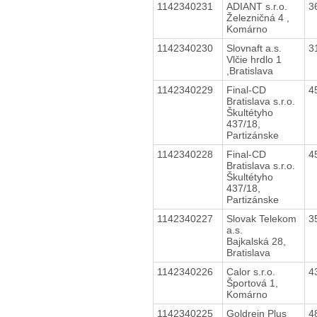
1142340231
ADIANT s.r.o.
3
Železničná 4 ,
Komárno
1142340230
Slovnaft a.s.
3
Vlčie hrdlo 1
,Bratislava
1142340229
Final-CD
4
Bratislava s.r.o.
Škultétyho
437/18,
Partizánske
1142340228
Final-CD
4
Bratislava s.r.o.
Škultétyho
437/18,
Partizánske
1142340227
Slovak Telekom
3
a.s.
Bajkalská 28,
Bratislava
1142340226
Calor s.r.o.
4
Športová 1,
Komárno
1142340225
Goldrein Plus
4