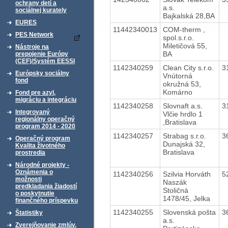
ochrany detí a
a.s.
sociálnej kurately
Bajkalská 28,BA
EURES
11442340013
COM-therm ,
PES Network
spol.s.r.o.
Miletičová 55,
Nástroje na
BA
prepojenie Európy
(CEF)/Systém EESSI
1142340259
Clean City s.r.o.
3
Európsky sociálny
Vnútorná
fond
okružná 53,
Komárno
Fond pre azyl,
migráciu a integráciu
1142340258
Slovnaft a.s.
3
Integrovaný
Vlčie hrdlo 1
regionálny operačný
,Bratislava
program 2014 - 2020
1142340257
Strabag s.r.o.
3
Operačný program
Dunajská 32,
Kvalita životného
Bratislava
prostredia
Národné projekty -
Oznámenia o
1142340256
Szilvia Horváth
5
možnosti
Naszák
predkladania žiadostí
Stoličná
o poskytnutie
1478/45, Jelka
finančného príspevku
1142340255
Slovenská pošta
3
Štatistiky
a.s.
Zverejňovanie zmlúv,