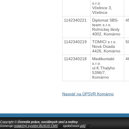
s.r.o.
Včelince 3,
Včelince
1142340221
Diplomat SBS-
4
team s.r.o.
Roľníckej školy
4002, Komárno
1142340219
TOMICI s.r.o.
5
Nová Osada
4426, Komárno
1142340218
Medikontakt
4
s.r.o.
ul.K.Thalyho
5396/7,
Komárno
Naspäť na ÚPSVR Komárno
Copyright ©
Ústredie práce, sociálnych vecí a rodiny
Generuje
redakčný systém BUXUS CMS
spoločnosti
ui42
.