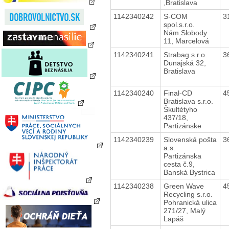
,Bratislava
1142340242
S-COM
3
spol.s.r.o.
Nám.Slobody
11, Marcelová
1142340241
Strabag s.r.o.
3
Dunajská 32,
Bratislava
1142340240
Final-CD
4
Bratislava s.r.o.
Škultétyho
437/18,
Partizánske
1142340239
Slovenská pošta
3
a.s.
Partizánska
cesta č.9,
Banská Bystrica
1142340238
Green Wave
4
Recycling s.r.o.
Pohranická ulica
271/27, Malý
Lapáš