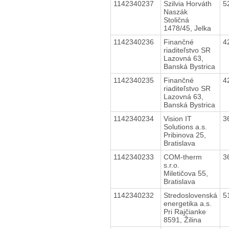
1142340237
Szilvia Horváth
5
Naszák
Stoličná
1478/45, Jelka
1142340236
Finančné
4
riaditeľstvo SR
Lazovná 63,
Banská Bystrica
1142340235
Finančné
4
riaditeľstvo SR
Lazovná 63,
Banská Bystrica
1142340234
Vision IT
3
Solutions a.s.
Pribinova 25,
Bratislava
1142340233
COM-therm
3
s.r.o.
Miletičova 55,
Bratislava
1142340232
Stredoslovenská
5
energetika a.s.
Pri Rajčianke
8591, Žilina