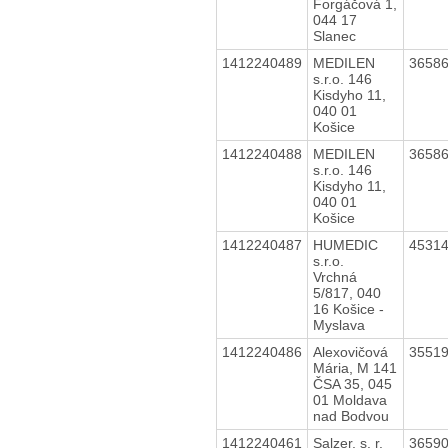
Forgáčová 1,
044 17
Slanec
1412240489
MEDILEN
3658
s.r.o. 146
Kisdyho 11,
040 01
Košice
1412240488
MEDILEN
3658
s.r.o. 146
Kisdyho 11,
040 01
Košice
1412240487
HUMEDIC
4531
s.r.o.
Vrchná
5/817, 040
16 Košice -
Myslava
1412240486
Alexovičová
3551
Mária, M 141
ČSA 35, 045
01 Moldava
nad Bodvou
1412240461
Salzer, s. r.
3659