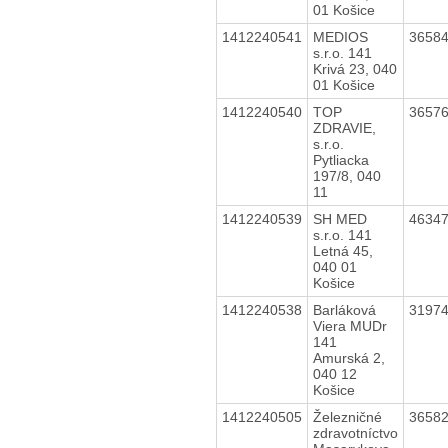
01 Košice
1412240541
MEDIOS
3658
s.r.o. 141
Krivá 23, 040
01 Košice
1412240540
TOP
3657
ZDRAVIE,
s.r.o.
Pytliacka
197/8, 040
11
1412240539
SH MED
4634
s.r.o. 141
Letná 45,
040 01
Košice
1412240538
Barláková
3197
Viera MUDr
141
Amurská 2,
040 12
Košice
1412240505
Železničné
3658
zdravotníctvo