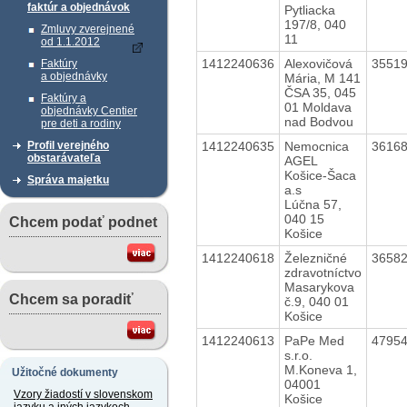
faktúr a objednávok
Pytliacka
197/8, 040
Zmluvy zverejnené
11
od 1.1.2012
1412240636
Alexovičová
3551
Faktúry
a objednávky
Mária, M 141
ČSA 35, 045
Faktúry a
01 Moldava
objednávky Centier
nad Bodvou
pre deti a rodiny
1412240635
Nemocnica
3616
Profil verejného
obstarávateľa
AGEL
Košice-Šaca
Správa majetku
a.s
Lúčna 57,
040 15
Chcem podať podnet
Košice
1412240618
Železničné
3658
zdravotníctvo
Masarykova
Chcem sa poradiť
č.9, 040 01
Košice
1412240613
PaPe Med
4795
s.r.o.
M.Koneva 1,
Užitočné dokumenty
04001
Vzory žiadostí v slovenskom
Košice