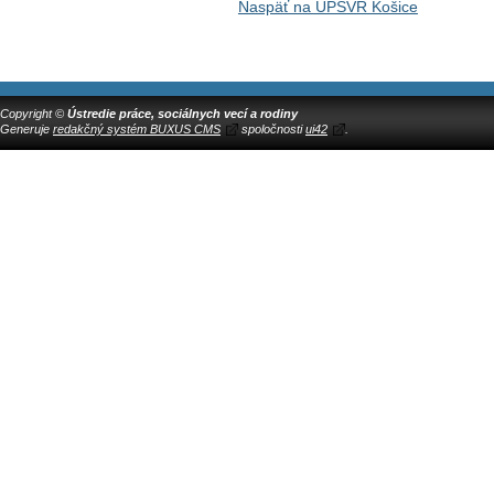
Naspäť na ÚPSVR Košice
Copyright ©
Ústredie práce, sociálnych vecí a rodiny
Generuje
redakčný systém BUXUS CMS
spoločnosti
ui42
.