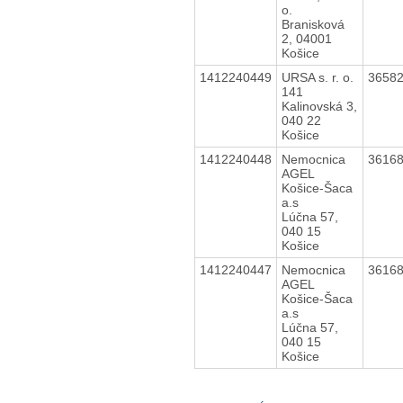
o.
Branisková
2, 04001
Košice
1412240449
URSA s. r. o.
3658
141
Kalinovská 3,
040 22
Košice
1412240448
Nemocnica
3616
AGEL
Košice-Šaca
a.s
Lúčna 57,
040 15
Košice
1412240447
Nemocnica
3616
AGEL
Košice-Šaca
a.s
Lúčna 57,
040 15
Košice