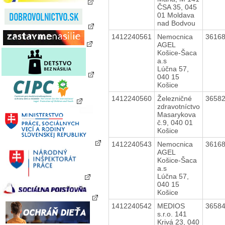
ČSA 35, 045
01 Moldava
nad Bodvou
1412240561
Nemocnica
3616
AGEL
Košice-Šaca
a.s
Lúčna 57,
040 15
Košice
1412240560
Železničné
3658
zdravotníctvo
Masarykova
č.9, 040 01
Košice
1412240543
Nemocnica
3616
AGEL
Košice-Šaca
a.s
Lúčna 57,
040 15
Košice
1412240542
MEDIOS
3658
s.r.o. 141
Krivá 23, 040