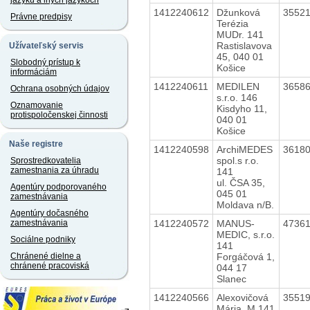
jazyku a iných jazykoch
1412240612
Džunková
3552
Právne predpisy
Terézia
MUDr. 141
Rastislavova
Užívateľský servis
45, 040 01
Slobodný prístup k
Košice
informáciám
1412240611
MEDILEN
3658
Ochrana osobných údajov
s.r.o. 146
Oznamovanie
Kisdyho 11,
protispoločenskej činnosti
040 01
Košice
Naše registre
1412240598
ArchiMEDES
3618
spol.s r.o.
Sprostredkovatelia
zamestnania za úhradu
141
ul. ČSA 35,
Agentúry podporovaného
045 01
zamestnávania
Moldava n/B.
Agentúry dočasného
1412240572
MANUS-
4736
zamestnávania
MEDIC, s.r.o.
Sociálne podniky
141
Forgáčová 1,
Chránené dielne a
chránené pracoviská
044 17
Slanec
1412240566
Alexovičová
3551
Mária, M 141