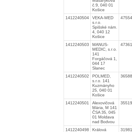
Masarykova
č.9, 040 01
Košice
1412240504
VEKA-MED
4755
s.r.o.
Spišské nám.
4, 040 12
Košice
1412240503
MANUS-
4736
MEDIC, s.r.o.
141
Forgáčová 1,
044 17
Slanec
1412240502
POLMED,
3658
s.r.o. 141
Kuzmányho
25, 040 01
Košice
1412240501
Alexovičová
3551
Mária, M 141
ČSA 35, 045
01 Moldava
nad Bodvou
1412240498
Králová
3198