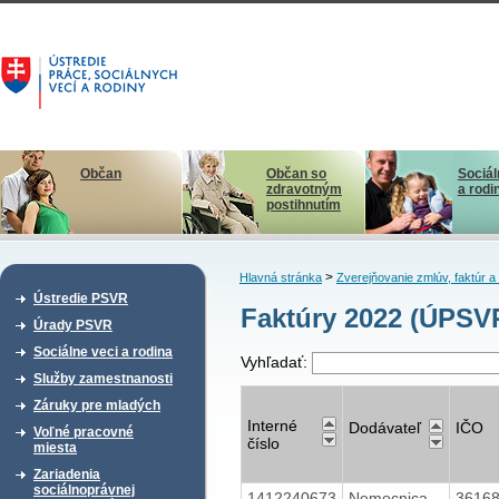
Občan
Občan so
Sociál
zdravotným
a rodi
postihnutím
>
Hlavná stránka
Zverejňovanie zmlúv, faktúr 
Ústredie PSVR
Faktúry 2022 (ÚPSV
Úrady PSVR
Sociálne veci a rodina
Vyhľadať:
Služby zamestnanosti
Záruky pre mladých
Interné
Dodávateľ
IČO
Voľné pracovné
číslo
miesta
Zariadenia
sociálnoprávnej
1412240673
Nemocnica
3616