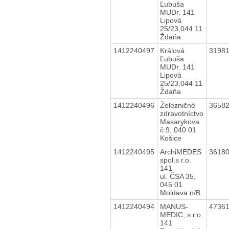
Ľubuša
MUDr. 141
Lipová
25/23,044 11
Ždaňa
1412240497
Králová
3198
Ľubuša
MUDr. 141
Lipová
25/23,044 11
Ždaňa
1412240496
Železničné
3658
zdravotníctvo
Masarykova
č.9, 040 01
Košice
1412240495
ArchiMEDES
3618
spol.s r.o.
141
ul. ČSA 35,
045 01
Moldava n/B.
1412240494
MANUS-
4736
MEDIC, s.r.o.
141