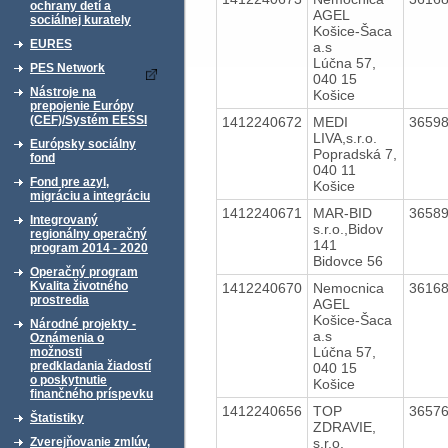
ochrany detí a
AGEL
sociálnej kurately
Košice-Šaca
EURES
a.s
Lúčna 57,
PES Network
040 15
Nástroje na
Košice
prepojenie Európy
(CEF)/Systém EESSI
1412240672
MEDI
3659
LIVA,s.r.o.
Európsky sociálny
Popradská 7,
fond
040 11
Fond pre azyl,
Košice
migráciu a integráciu
1412240671
MAR-BID
3658
Integrovaný
s.r.o.,Bidov
regionálny operačný
141
program 2014 - 2020
Bidovce 56
Operačný program
Kvalita životného
1412240670
Nemocnica
3616
prostredia
AGEL
Košice-Šaca
Národné projekty -
a.s
Oznámenia o
Lúčna 57,
možnosti
predkladania žiadostí
040 15
o poskytnutie
Košice
finančného príspevku
1412240656
TOP
3657
Štatistiky
ZDRAVIE,
s.r.o.
Zverejňovanie zmlúv,