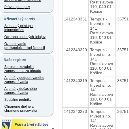
jazyku a iných jazykoch
Rastislavova
110, 040 01
Právne predpisy
Košice
1412340351
Tempus -
3675
Užívateľský servis
Invest s.r.o.
Slobodný prístup k
141
informáciám
Rastislavova
Ochrana osobných údajov
110, 040 01
Košice
Oznamovanie
protispoločenskej činnosti
1412340320
Tempus -
3675
Invest s.r.o.
141
Naše registre
Rastislavova
Sprostredkovatelia
110, 040 01
zamestnania za úhradu
Košice
Agentúry podporovaného
1412340319
Tempus -
3675
zamestnávania
Invest s.r.o.
Agentúry dočasného
141
zamestnávania
Rastislavova
110, 040 01
Sociálne podniky
Košice
Chránené dielne a
chránené pracoviská
1412340273
Tempus -
3675
Invest s.r.o.
141
Rastislavova