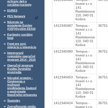
ochrany detí a
Invest s.r.o.
sociálnej kurately
141
EURES
Rastislavova
110, 040 01
PES Network
Košice
Nástroje na
1412340487
Tempus -
3675
prepojenie Európy
(CEF)/Systém EESSI
Invest s.r.o.
141
Európsky sociálny
Rastislavova
fond
110, 040 01
Fond pre azyl,
Košice
migráciu a integráciu
1412340480
Tempus -
3675
Integrovaný
Invest s.r.o.
regionálny operačný
141
program 2014 - 2020
Rastislavova
Operačný program
110, 040 01
Kvalita životného
Košice
prostredia
1412340453
Tempus -
3675
Národné projekty -
Invest s.r.o.
Oznámenia o
141
možnosti
predkladania žiadostí
Rastislavova
o poskytnutie
110, 040 01
finančného príspevku
Košice
Štatistiky
1412340424
Tempus -
3675
Invest s.r.o.
Zverejňovanie zmlúv,