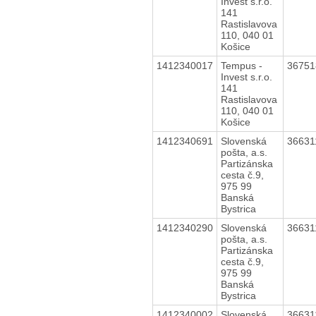
Invest s.r.o.
141
Rastislavova
110, 040 01
Košice
1412340017
Tempus -
3675
Invest s.r.o.
141
Rastislavova
110, 040 01
Košice
1412340691
Slovenská
3663
pošta, a.s.
Partizánska
cesta č.9,
975 99
Banská
Bystrica
1412340290
Slovenská
3663
pošta, a.s.
Partizánska
cesta č.9,
975 99
Banská
Bystrica
1412340002
Slovenská
3663