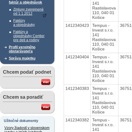
faktúr a objednávok
141
Rastislavova
Zmluvy zverejnené
110, 040 01
od 1.1.2012
Košice
Faktúry
a objednávky
1412340423
Tempus -
3675
Invest s.r.o.
Faktúry a
141
objednávky Centier
Rastislavova
pre deti a rodiny
110, 040 01
Profil verejného
Košice
obstarávateľa
1412340404
Tempus -
3675
Správa majetku
Invest s.r.o.
141
Rastislavova
Chcem podať podnet
110, 040 01
Košice
1412340383
Tempus -
3675
Invest s.r.o.
Chcem sa poradiť
141
Rastislavova
110, 040 01
Košice
1412340382
Tempus -
3675
Užitočné dokumenty
Invest s.r.o.
Vzory žiadostí v slovenskom
141