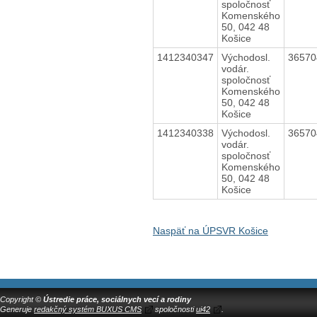
spoločnosť
Komenského
50, 042 48
Košice
1412340347
Východosl.
3657
vodár.
spoločnosť
Komenského
50, 042 48
Košice
1412340338
Východosl.
3657
vodár.
spoločnosť
Komenského
50, 042 48
Košice
Naspäť na ÚPSVR Košice
Copyright ©
Ústredie práce, sociálnych vecí a rodiny
Generuje
redakčný systém BUXUS CMS
spoločnosti
ui42
.