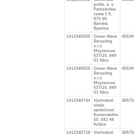
pošta, a. s.
Partizánska
cesta č.9,
975 99
Banská
Bystrica
1412340205
Green Wave
4553
Recycling,
s.r.o.
Moyzesova
537/15, 949
01 Nitra
1412340025
Green Wave
4553
Recycling,
s.r.o.
Moyzesova
537/15, 949
01 Nitra
1412340744
Východosl.
3657
vodár.
spoločnosť
Komenského
50, 042 48
Košice
1412340729
Východosl.
3657