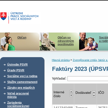
Občan
Občan so
Sociál
zdravotným
a rodi
postihnutím
>
Hlavná stránka
Zverejňovanie zmlúv, faktúr 
Ústredie PSVR
Faktúry 2023 (ÚPSV
Úrady PSVR
Sociálne veci a rodina
Vyhľadať:
Služby zamestnanosti
Záruky pre mladých
Interné
Dodávateľ
IČO
Voľné pracovné
číslo
miesta
Zariadenia
sociálnoprávnej
1412340488
Tempus -
3675