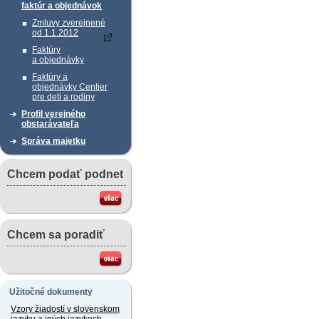
faktúr a objednávok
Zmluvy zverejnené
od 1.1.2012
Faktúry
a objednávky
Faktúry a
objednávky Centier
pre deti a rodiny
Profil verejného
obstarávateľa
Správa majetku
Chcem podať podnet
Chcem sa poradiť
Užitočné dokumenty
Vzory žiadostí v slovenskom