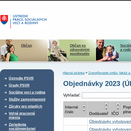
Občan
Občan so
Sociál
zdravotným
a rodi
postihnutím
>
Hlavná stránka
Zverejňovanie zmlúv, faktúr 
Ústredie PSVR
Objednávky 2023 (Ú
Úrady PSVR
Sociálne veci a rodina
Vyhľadať:
Služby zamestnanosti
Záruky pre mladých
Interné
Pop
číslo
plne
Dodávateľ
IČO
Voľné pracovné
miesta
Objednávky vyhotove
Zariadenia
sociálnoprávnej
Objednávky vyhotoven