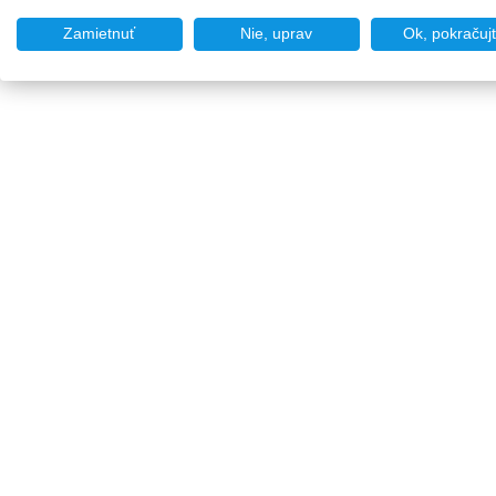
Zamietnuť
Nie, uprav
Ok, pokračuj