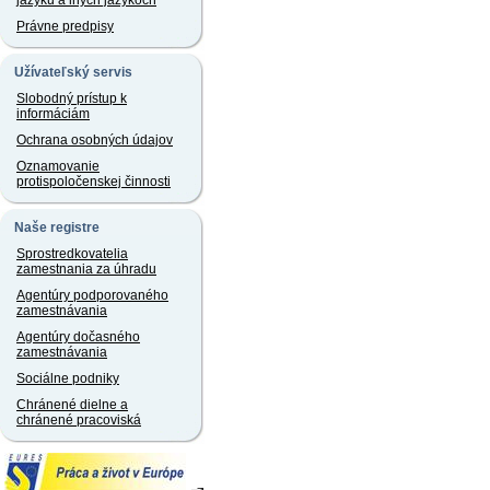
jazyku a iných jazykoch
Právne predpisy
Užívateľský servis
Slobodný prístup k
informáciám
Ochrana osobných údajov
Oznamovanie
protispoločenskej činnosti
Naše registre
Sprostredkovatelia
zamestnania za úhradu
Agentúry podporovaného
zamestnávania
Agentúry dočasného
zamestnávania
Sociálne podniky
Chránené dielne a
chránené pracoviská