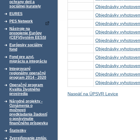
ochrany detí a
Objednávky vyhotoven
sociálnej kurately
EURES
Objednávky vyhotoven
PES Network
Objednávky vyhotoven
Nástroje na
Objednávky vyhotoven
prepojenie Európy
(CEF)/Systém EESSI
Objednávky vyhotoven
Európsky sociálny
Objednávky vyhotoven
fond
Objednávky vyhotoven
Fond pre azyl,
migráciu a integráciu
Objednávky vyhotoven
Integrovaný
regionálny operačný
Objednávky vyhotoven
program 2014 - 2020
Objednávky vyhotoven
Operačný program
Kvalita životného
Naspäť na ÚPSVR Levice
prostredia
Národné projekty -
Oznámenia o
možnosti
predkladania žiadostí
o poskytnutie
finančného príspevku
Štatistiky
Zverejňovanie zmlúv,